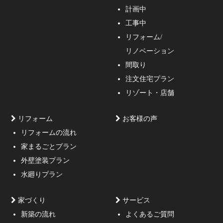
計画中
家づくりのご相談・無料プラン受付中！家の設計、デザ
工事中
インをご提案する事の出来る一級建築士事務所・工務店
リフォーム/
の妥協しない家づくり！
リノベーション
間取り
注文住宅プラン
リゾート・店舗
リフォーム
お客様の声
リフォームの流れ
高低差約6m、詳細不明の既存擁壁、変形した敷地内に約
家まるごとプラン
3mの傾斜がある家
外壁塗装プラン
水廻りプラン
家づくり
サービス
新築の流れ
よくあるご質問