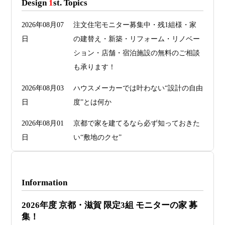
Design
1
st. Topics
2026年08月07
注文住宅モニター募集中・残1組様・家
日
の建替え・新築・リフォーム・リノベー
ション・店舗・宿泊施設の無料のご相談
も承ります！
2026年08月03
ハウスメーカーでは叶わない“設計の自由
日
度”とは何か
2026年08月01
京都で家を建てるなら必ず知っておきた
日
い“敷地のクセ”
2026年07月29
洗面・トイレデザインは“選び方”で空間
日
が決まる
Information
2026年07月26
予算オーバーを防ぐ方法 ― デザインフ
2026年度 京都・滋賀 限定3組 モニターの家 募
日
ァーススト一級建築士事務所が考える“設
集！
計の透明性” ―