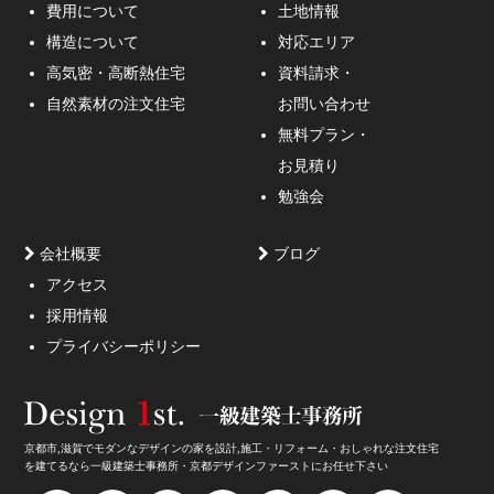
費用について
土地情報
構造について
対応エリア
通行人が一瞬立ち止まる、車がスピードを落としてみる
高気密・高断熱住宅
資料請求・
ような外観デザインのご提案！
自然素材の注文住宅
お問い合わせ
無料プラン・
お見積り
勉強会
会社概要
ブログ
アクセス
採用情報
妥協しないガレージハウスをご提案。
プライバシーポリシー
京都市,滋賀でモダンなデザインの家を設計,施工・リフォーム・おしゃれな注文住宅
を建てるなら一級建築士事務所・京都デザインファーストにお任せ下さい