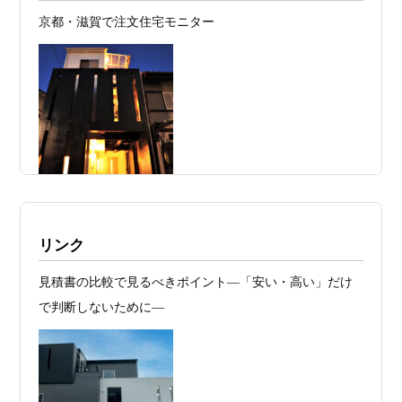
京都・滋賀で注文住宅モニター
2026年07月24
旗竿地・狭小地は「土地代が安い＝お
日
得」ではない ―道路が狭い京都・滋賀で
こそ知っておくべき“建築費が上がる理
由”―
2026年07月23
予算が限られていても“美しい家”はつく
日
れる 削るべき場所・残すべき場所をどう
見極めるか
2026年07月20
RC造と木造の本質的な違いと、木造で
施工例・京都市北区・ハイクラスの家1UP
リンク
日
RC風デザインを実現するための設計戦略
多数お問合せありがとうございました。2021～
見積書の比較で見るべきポイント―「安い・高い」だけ
2026年07月13
ガレージハウスを建てたい！愛車と暮ら
2025年度 京都・滋賀の注文住宅モニター募
で判断しないために―
集！
日
す理想の注文住宅｜京都・滋賀で建てる
デザイン住宅
お問合せ有難う御座いました。京都市北区I様,京都市中京
区K様,京都市右京区S様,滋賀県大津市T様,京都市中京区A
2026年07月11
京都・滋賀で注文住宅を建てるなら、建