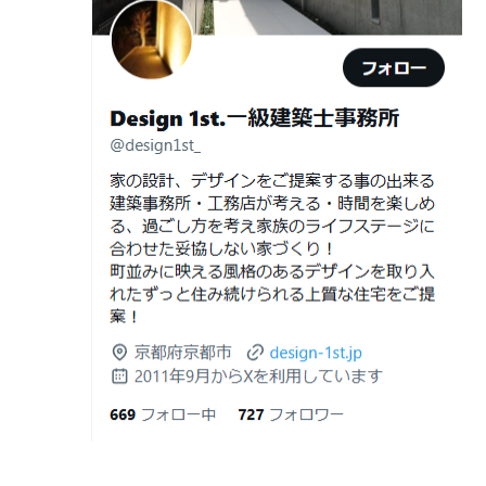
ガレージハウスを建てたい！
2026年06月25
部分リフォームを繰り返すと高くつく理
デザイナーズ住宅のリビング・ダイニング
日
由｜デザインファーストが現場で見てき
デザイナーズ住宅のリビング・ダイニング|京都市,京都の
た“本当の落とし穴”
注文住宅｜滋賀県の注文住宅｜名古屋市の注文住宅｜愛
2026年06月21
知らないと数100万円損する？新築・リ
建築費が高騰している今、「本当に家を建てられるのだ
知県の注文住宅｜東京都の注文住宅｜神奈川県の注文住
日
フォーム・リノベーションの本当の価格
ろうか」「予算内で理想の家は実現できるのか」と不安
宅｜千葉県の注文住宅｜埼玉県の注文住宅
差と後悔しない選び方！費用相場やメリ
を抱える方が増えています。
Design 1st.一級建築士事務所のsumika
ット・デメリット
京都市山科区の和風モダンな注文住宅 sumika
2026年06月19
見積書の比較で見るべきポイント―「安
日
い・高い」だけで判断しないために―
Instagram(インスタグラム)ＵＰ！
2026年06月18
建築費が高騰している今、「本当に家を
Design 1st.（デザインファースト） 一級建築士事務所の
日
建てられるのだろうか」「予算内で理想
Instagram(インスタグラム) design1st.kyoto
の家は実現できるのか」と不安を抱える
新築か、リフォームか。建築費高騰時代に後悔しない家
京都市中京区の年代不詳な京町屋を再生！
方が増えています。
づくりの選び方