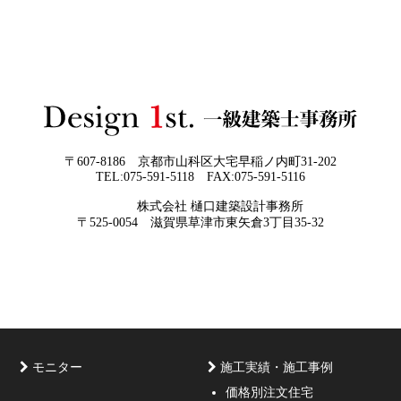
2026年06月01
お客様の言葉に出来ない、表現しきれな
日
い思いを出来る限り正確に、目で見える
ように表現し、形に変える手助けをさせ
て頂ければと常に思っております。夢を
現実に近づけるお手伝いをさせて頂く事
が私たちの仕事なのです。
〒607-8186 京都市山科区大宅早稲ノ内町31-202
TEL:075-591-5118 FAX:075-591-5116
2026年05月29
他社プランを見たときに“必ず”チェック
株式会社 樋口建築設計事務所
日
すべき5つの視点
京都・滋賀で唯一無二の注文住宅・「本物よりリアル」
〒525-0054 滋賀県草津市東矢倉3丁目35-32
な3D設計
モニター
施工実績・施工事例
価格別注文住宅