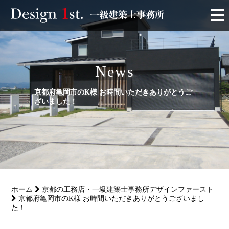
モニター
News
施工実績・施工事例
京都府亀岡市のK様 お時間いただきありがとうご
リフォーム
ざいました！
お客様の声
家づくり
ホーム
京都の工務店・一級建築士事務所デザインファースト
サービス
京都府亀岡市のK様 お時間いただきありがとうございまし
た！
会社概要