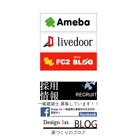
デザインファースト一級建築事務所,工務店の注文住宅 モ
2026年06月17
坪単価で比較してはいけない理由— 数字
ダン住宅！京都市中京区の年代不詳な京町屋を再生！
日
では測れない「本当に良い家づくり」の
ために —
注文住宅モニター
2026年06月16
3Dパース・ウォークスルー動画がある会
先着1名！注文住宅モニター｜一級建築士事務所,工務店の
日
社とない会社の差— “見える家づく
デザイン住宅を注文建築で！
り”と“見えない家づくり”の決定的な違い
デザインファーストYouTubeチャンネル
マンションリフォーム
—
スタッフを募集中|一級建築士・二級建築士・営
2026年06月13
築20〜40年の京都・滋賀の家で“本当に直
業・現場管理
日
すべき場所”の見極め方― デザインファ
ーストが伝える、後悔しない改修の優先
スタッフを募集中|一級建築士・二級建築士・営業・現場
順位 ―
管理・事務
一級建築士 募集しています！！
2026年06月11
リフォームとリノベーションの違い― 京
限定3組様・京都・滋賀 注文住宅モニター募集中・残１組
日
都・滋賀で“後悔しない住まいづくり”を
様となっております。
実現するために ―
家づくりのブログ