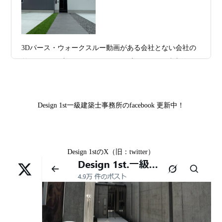
様,京都市山科区E様,滋賀県大津市S様,滋賀県草津市D様,
日
築家とつくる唯一無二の注文住宅｜無料
京都市中京区M様,京都市北区M様,京都市上京区T様,京都
プラン、相談・3D設計で理想の家づくり
市中京区E様,滋賀県大津市T様,滋賀県大津市A様,京都市
2026年07月09
「自由設計」の本当の意味。どこまで自
山科区Y様,京都市中京区I様,京都市山科区D様,滋賀県草津
3Dパース・ウォークスルー動画がある会社とない会社の
日
由なのか
市S様,京都市北区A様,京都府宇治市I様,京都市中京区N様,
差— “見える家づくり”と“見えない家づくり”の決定的な
滋賀県大津市M様,京都市右京区H様,京都市北区T様,京都
2026年07月07
【残り1組限定】Design1st.一級建築士事
違い —
市北区E様,京都市中京区A様,京都府向日市T様,京都市下
日
務所 モニター募集｜“建築家とつくる
京区H様,京都府宇治市M様,京都市中京区I様,京都府宇治市
家”を特別価格で体験できる最後のチャン
Design 1st一級建築士事務所のfacebook 更新中！
I様,京都市中京区N様,滋賀県湖南市K様,京都市中京区Y様,
ス
京都市北区M様,京都市中京区E様,京都市山科区A様,滋賀
2026年07月02
唯一無二の家づくりを、土地から考え
県大津市D様,京都市伏見区A様,滋賀県草津市S様,京都市
日
る。 建築士の無料相談会実施中！
Design 1stのX（旧：twitter）
中京区T様,京都市北区H様,京都市上京区S様,京都市北区T
様,京都市左京区F様,滋賀県大津市K様,京都市右京区T様,
2026年07月01
古い間取りを現代の暮らしに合わせる設
リフォームとリノベーションの違い― 京都・滋賀で“後悔
京都市南区S様,京都市北区O様
日
計術
しない住まいづくり”を実現するために ―
Withコロナ時代・どんな家を建てたらいいのか？
2026年06月29
京都・滋賀の“変形地”は誰に頼むべきか
日
（設計力の差が出るポイント）