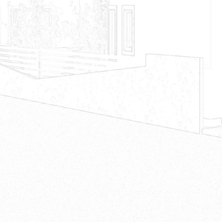
お客様の想いを形にする注文住宅なら、
デザインファースト
一級建築士事務所
へ。Design 1st.では
2026年限定で注文住宅モニター
、現在残り1組様のみとなっています。 昨今の住宅建
を募集中
築全般コストの上昇により、なかなか理想の家が建てづら
い…そんな今だからこそコストを抑えた家づくりが実現でき
るDesign 1st.「注文住宅モニター制度」を 是非ご利用くださ
い。完成後の見学会や施工事例掲載などにご協力いただくこ
とで、特別条件による家づくりが可能です。 デザインファー
ストでは世界に一つの家＝同じ家は存在しないというコンセ
プトのもと、土地の個性を最大限生かした注文住宅を創りま
す。「人気の間取り、外観」「はやりのスタイル」 「一般的
に使われる設備仕様」は存在致しません。住まれるお客様一
人ひとりの家に対する考えや思いを大切に、条件ごとに一つ
ひとつ丁寧に最高の住まいをご提案させていただきます。