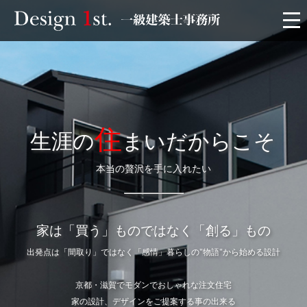
モニター
施工実績・施工事例
住
リフォーム
生涯の
まいだからこそ
本当の贅沢を手に入れたい
お客様の声
家づくり
家は「買う」ものではなく「創る」もの
出発点は「間取り」ではなく「感情」暮らしの"物語"から始める設計
サービス
京都・滋賀でモダンでおしゃれな注文住宅
会社概要
家の設計、デザインをご提案する事の出来る