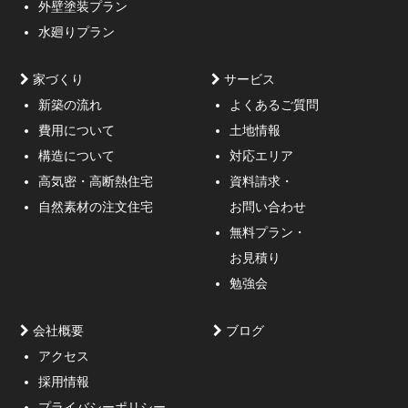
外壁塗装プラン
水廻りプラン
家づくり
サービス
新築の流れ
よくあるご質問
費用について
土地情報
構造について
対応エリア
通行人が一瞬立ち止まる、車がスピードを落としてみる
高気密・高断熱住宅
資料請求・
ような外観デザインのご提案！
自然素材の注文住宅
お問い合わせ
無料プラン・
お見積り
勉強会
会社概要
ブログ
アクセス
採用情報
妥協しないガレージハウスをご提案。
プライバシーポリシー