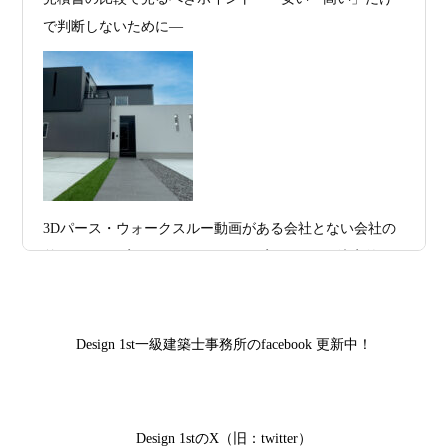
2026年07月13
ガレージハウスを建てたい！愛車と暮ら
2025年度 京都・滋賀の注文住宅モニター募
で判断しないために―
集！
日
す理想の注文住宅｜京都・滋賀で建てる
デザイン住宅
お問合せ有難う御座いました。京都市北区I様,京都市中京
区K様,京都市右京区S様,滋賀県大津市T様,京都市中京区A
2026年07月11
京都・滋賀で注文住宅を建てるなら、建
様,京都市山科区E様,滋賀県大津市S様,滋賀県草津市D様,
日
築家とつくる唯一無二の注文住宅｜無料
京都市中京区M様,京都市北区M様,京都市上京区T様,京都
プラン、相談・3D設計で理想の家づくり
市中京区E様,滋賀県大津市T様,滋賀県大津市A様,京都市
2026年07月09
「自由設計」の本当の意味。どこまで自
山科区Y様,京都市中京区I様,京都市山科区D様,滋賀県草津
3Dパース・ウォークスルー動画がある会社とない会社の
日
由なのか
市S様,京都市北区A様,京都府宇治市I様,京都市中京区N様,
差— “見える家づくり”と“見えない家づくり”の決定的な
滋賀県大津市M様,京都市右京区H様,京都市北区T様,京都
2026年07月07
【残り1組限定】Design1st.一級建築士事
違い —
市北区E様,京都市中京区A様,京都府向日市T様,京都市下
日
務所 モニター募集｜“建築家とつくる
京区H様,京都府宇治市M様,京都市中京区I様,京都府宇治市
家”を特別価格で体験できる最後のチャン
Design 1st一級建築士事務所のfacebook 更新中！
I様,京都市中京区N様,滋賀県湖南市K様,京都市中京区Y様,
ス
京都市北区M様,京都市中京区E様,京都市山科区A様,滋賀
2026年07月02
唯一無二の家づくりを、土地から考え
県大津市D様,京都市伏見区A様,滋賀県草津市S様,京都市
日
る。 建築士の無料相談会実施中！
Design 1stのX（旧：twitter）
中京区T様,京都市北区H様,京都市上京区S様,京都市北区T