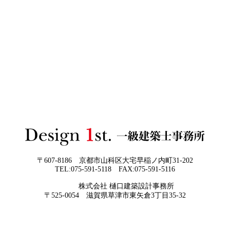
い“本当の費用差”
2026年06月02
「家づくりの成功は“優先順位”で決まる
3Dパース・ウォークスルー動画がある会社とない会社の
日
──予算でも間取りでもなく、暮らしの軸
差— “見える家づくり”と“見えない家づくり”の決定的な
をつくるということ」
違い —
2026年06月01
お客様の言葉に出来ない、表現しきれな
日
い思いを出来る限り正確に、目で見える
ように表現し、形に変える手助けをさせ
て頂ければと常に思っております。夢を
現実に近づけるお手伝いをさせて頂く事
が私たちの仕事なのです。
〒607-8186 京都市山科区大宅早稲ノ内町31-202
TEL:075-591-5118 FAX:075-591-5116
2026年05月29
他社プランを見たときに“必ず”チェック
株式会社 樋口建築設計事務所
日
すべき5つの視点
京都・滋賀で唯一無二の注文住宅・「本物よりリアル」
〒525-0054 滋賀県草津市東矢倉3丁目35-32
な3D設計