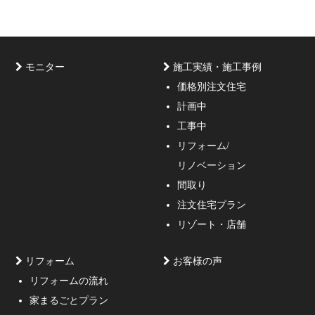
モニター
施工実績・施工事例
価格別注文住宅
計画中
家づくりのご相談・無料プラン受付中！家の設計、デザ
工事中
インをご提案する事の出来る一級建築士事務所・工務店
リフォーム/
の妥協しない家づくり！
リノベーション
間取り
注文住宅プラン
リゾート・店舗
リフォーム
お客様の声
リフォームの流れ
高低差約6m、詳細不明の既存擁壁、変形した敷地内に約
家まるごとプラン
3mの傾斜がある家