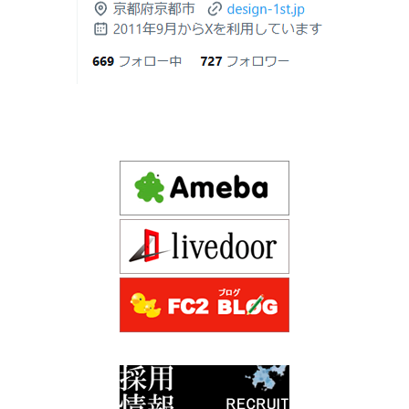
2026年06月18
建築費が高騰している今、「本当に家を
Design 1st.（デザインファースト） 一級建築士事務所の
日
建てられるのだろうか」「予算内で理想
Instagram(インスタグラム) design1st.kyoto
の家は実現できるのか」と不安を抱える
新築か、リフォームか。建築費高騰時代に後悔しない家
京都市中京区の年代不詳な京町屋を再生！
方が増えています。
づくりの選び方
デザインファースト一級建築事務所,工務店の注文住宅 モ
2026年06月17
坪単価で比較してはいけない理由— 数字
ダン住宅！京都市中京区の年代不詳な京町屋を再生！
日
では測れない「本当に良い家づくり」の
ために —
注文住宅モニター
2026年06月16
3Dパース・ウォークスルー動画がある会
先着1名！注文住宅モニター｜一級建築士事務所,工務店の
日
社とない会社の差— “見える家づく
デザイン住宅を注文建築で！
り”と“見えない家づくり”の決定的な違い
デザインファーストYouTubeチャンネル
マンションリフォーム
—
スタッフを募集中|一級建築士・二級建築士・営
2026年06月13
築20〜40年の京都・滋賀の家で“本当に直
業・現場管理
日
すべき場所”の見極め方― デザインファ
ーストが伝える、後悔しない改修の優先
スタッフを募集中|一級建築士・二級建築士・営業・現場
順位 ―