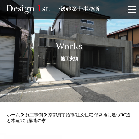
モニター
施工実績・施工事例
Works
施工実績
リフォーム
お客様の声
家づくり
ホーム
施工事例
京都府宇治市/注文住宅 傾斜地に建つRC造
サービス
と木造の混構造の家
会社概要