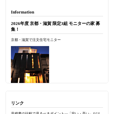
日
が決まる
Information
2026年07月26
予算オーバーを防ぐ方法 ― デザインフ
2026年度 京都・滋賀 限定3組 モニターの家 募
日
ァーススト一級建築士事務所が考える“設
集！
計の透明性” ―
京都・滋賀で注文住宅モニター
2026年07月24
旗竿地・狭小地は「土地代が安い＝お
日
得」ではない ―道路が狭い京都・滋賀で
こそ知っておくべき“建築費が上がる理
由”―
2026年07月23
予算が限られていても“美しい家”はつく
日
れる 削るべき場所・残すべき場所をどう
見極めるか
2026年07月20
RC造と木造の本質的な違いと、木造で
施工例・京都市北区・ハイクラスの家1UP
リンク
日
RC風デザインを実現するための設計戦略
多数お問合せありがとうございました。2021～
見積書の比較で見るべきポイント―「安い・高い」だけ