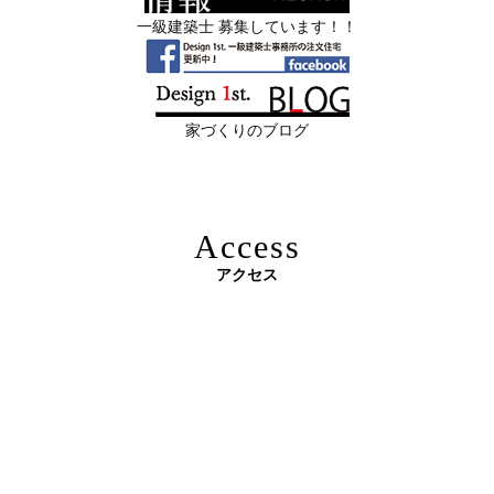
管理・事務
一級建築士 募集しています！！
2026年06月11
リフォームとリノベーションの違い― 京
限定3組様・京都・滋賀 注文住宅モニター募集中・残１組
日
都・滋賀で“後悔しない住まいづくり”を
様となっております。
実現するために ―
家づくりのブログ
2026年06月10
残１組様・京都・滋賀 注文住宅モニター
日
募集中｜2026年 理想の住まいを特別価格
で叶える家づくり
Access
2026年06月08
「部分リフォーム」と「フルリノベ」ど
アクセス
日
ちらが得かを判断する基準
原油価格高騰で建築資材が急騰 ― 新築のハードルが上が
2026年06月04
新築かリフォームか迷っている方へ｜デ
る今、“リフォームでほぼ新築”という選択肢を ―
日
ザインファーストがあなたに最適な家づ
くりを無料提案
2026年06月03
建築費高騰時代──新築か、リフォーム
日
か。迷う人が増える今こそ知っておきた