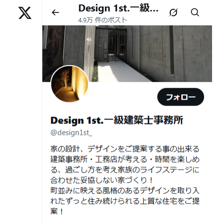
様,京都市左京区F様,滋賀県大津市K様,京都市右京区T様,
2026年07月01
古い間取りを現代の暮らしに合わせる設
リフォームとリノベーションの違い― 京都・滋賀で“後悔
京都市南区S様,京都市北区O様
日
計術
しない住まいづくり”を実現するために ―
Withコロナ時代・どんな家を建てたらいいのか？
2026年06月29
京都・滋賀の“変形地”は誰に頼むべきか
日
（設計力の差が出るポイント）
ガレージハウスを建てたい！
2026年06月25
部分リフォームを繰り返すと高くつく理
デザイナーズ住宅のリビング・ダイニング
日
由｜デザインファーストが現場で見てき
デザイナーズ住宅のリビング・ダイニング|京都市,京都の
た“本当の落とし穴”
注文住宅｜滋賀県の注文住宅｜名古屋市の注文住宅｜愛
2026年06月21
知らないと数100万円損する？新築・リ
建築費が高騰している今、「本当に家を建てられるのだ
知県の注文住宅｜東京都の注文住宅｜神奈川県の注文住
日
フォーム・リノベーションの本当の価格
ろうか」「予算内で理想の家は実現できるのか」と不安
宅｜千葉県の注文住宅｜埼玉県の注文住宅
差と後悔しない選び方！費用相場やメリ
を抱える方が増えています。
Design 1st.一級建築士事務所のsumika
ット・デメリット
京都市山科区の和風モダンな注文住宅 sumika
2026年06月19
見積書の比較で見るべきポイント―「安
日
い・高い」だけで判断しないために―
Instagram(インスタグラム)ＵＰ！