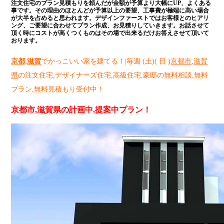
注文住宅のプラン見積もりを頼んだが金額が予算より大幅にUP、よくある
事です。その理由のほとんどが予算以上の要望、工事費が極端に高い場合
が大半を占めると思われます。デザインファーストではお客様とのヒアリ
ング、ご要望に合わせてプラン作成、お見積りしていきます。お話させて
頂く時にコストが高くつくものはその場で出来るだけお答えさせて頂いて
おります。
京都,滋賀
でかっこいい家を建てる！|
毎週 (土)( 日 )
京都市,滋賀
県
の注文住宅,デザイナーズ住宅,高級住宅,豪邸の無料相談,無料
プラン,無料見積もり受付中！
京都市,滋賀県の計画中,提案中プラン！