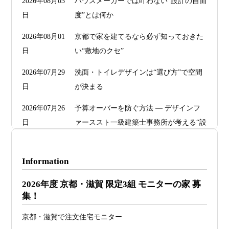
2026年08月03
ハウスメーカーでは叶わない“設計の自由
日
度”とは何か
2026年08月01
京都で家を建てるなら必ず知っておきた
日
い“敷地のクセ”
2026年07月29
洗面・トイレデザインは“選び方”で空間
日
が決まる
2026年07月26
予算オーバーを防ぐ方法 ― デザインフ
日
ァーススト一級建築士事務所が考える“設
計の透明性” ―
2026年07月24
旗竿地・狭小地は「土地代が安い＝お
Information
日
得」ではない ―道路が狭い京都・滋賀で
2026年度 京都・滋賀 限定3組 モニターの家 募
こそ知っておくべき“建築費が上がる理
集！
由”―
京都・滋賀で注文住宅モニター
2026年07月23
予算が限られていても“美しい家”はつく