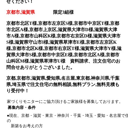
せください！
京都市,滋賀県
限定3組様
京都市北区T様,京都市左京区S様,京都市中京区T様,京都
市北区A様,京都市上京区,滋賀県大津市D様,滋賀県大津
市A様,京都市山科区K様,京都市右京区D様,滋賀県大津市
S様,滋賀県守山市I様,滋賀県草津市E様,京都市左京区K
様,京都市北区K様,京都市右京区T様,滋賀県大津市Y様,滋
賀県大津市S様,京都市中京区E様,京都市北区A様,京都市
山科区M様,滋賀県草津市U様 資料請求、注文住宅のお
問合せありがとうございました。
京都,京都市,滋賀県,愛知県,名古屋,東京都,神奈川県,千葉
県,埼玉県で注文住宅の無料相談,無料プラン,無料見積も
り受付中！
家づくりモニターにご協力頂けるご家族様を募集しております。
募集内容・条件
●現在、京都・滋賀・東京・神奈川・千葉・埼玉・愛知・名古屋で
の
新築をお考えの方