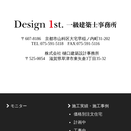
2026年05月29
他社プランを見たときに“必ず”チェック
日
すべき5つの視点
2026年05月27
なぜ“家を買う”ではなく“家を創る”べき
日
なのか
〒607-8186 京都市山科区大宅早稲ノ内町31-202
TEL:075-591-5118 FAX:075-591-5116
株式会社 樋口建築設計事務所
京都・滋賀で唯一無二の注文住宅・「本物よりリアル」
〒525-0054 滋賀県草津市東矢倉3丁目35-32
な3D設計
モニター
施工実績・施工事例
価格別注文住宅
計画中
家づくりのご相談・無料プラン受付中！家の設計、デザ
工事中