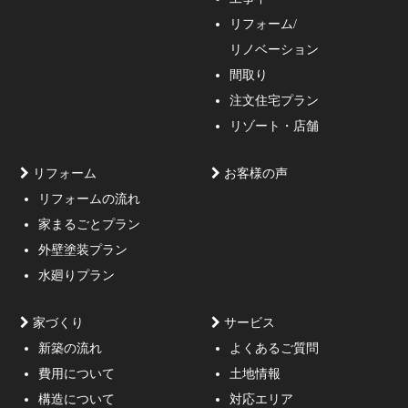
インをご提案する事の出来る一級建築士事務所・工務店
リフォーム/
の妥協しない家づくり！
リノベーション
間取り
注文住宅プラン
リゾート・店舗
リフォーム
お客様の声
リフォームの流れ
高低差約6m、詳細不明の既存擁壁、変形した敷地内に約
家まるごとプラン
3mの傾斜がある家
外壁塗装プラン
水廻りプラン
家づくり
サービス
新築の流れ
よくあるご質問
費用について
土地情報
構造について
対応エリア