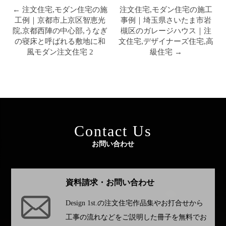
← 注文住宅,モダン住宅の施
注文住宅,モダン住宅の施工
工例｜京都市上京区智恵光
事例｜埼玉県さいたま市岩
院,京都西陣の中心部,うなぎ
槻区のガレージハウス｜注
の寝床と呼ばれる敷地に和
文住宅,デザイナーズ住宅,高
風モダン注文住宅 2
級住宅 →
Contact Us
お問い合わせ
資料請求・お問い合わせ
Design 1st.
の注文住宅作品集やお打合せから
工事の流れなどをご説明した冊子を無料でお