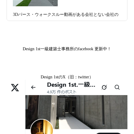
日
務所 モニター募集｜“建築家とつくる
市中京区E様,滋賀県大津市T様,滋賀県大津市A様,京都市
家”を特別価格で体験できる最後のチャン
山科区Y様,京都市中京区I様,京都市山科区D様,滋賀県草津
3Dパース・ウォークスルー動画がある会社とない会社の
ス
市S様,京都市北区A様,京都府宇治市I様,京都市中京区N様,
差— “見える家づくり”と“見えない家づくり”の決定的な
滋賀県大津市M様,京都市右京区H様,京都市北区T様,京都
2026年07月02
唯一無二の家づくりを、土地から考え
違い —
市北区E様,京都市中京区A様,京都府向日市T様,京都市下
日
る。 建築士の無料相談会実施中！
京区H様,京都府宇治市M様,京都市中京区I様,京都府宇治市
Design 1st一級建築士事務所のfacebook 更新中！
2026年07月01
古い間取りを現代の暮らしに合わせる設
I様,京都市中京区N様,滋賀県湖南市K様,京都市中京区Y様,
日
計術
京都市北区M様,京都市中京区E様,京都市山科区A様,滋賀
県大津市D様,京都市伏見区A様,滋賀県草津市S様,京都市
2026年06月29
京都・滋賀の“変形地”は誰に頼むべきか
Design 1stのX（旧：twitter）
中京区T様,京都市北区H様,京都市上京区S様,京都市北区T
日
（設計力の差が出るポイント）
様,京都市左京区F様,滋賀県大津市K様,京都市右京区T様,
リフォームとリノベーションの違い― 京都・滋賀で“後悔
2026年06月25
部分リフォームを繰り返すと高くつく理
京都市南区S様,京都市北区O様
しない住まいづくり”を実現するために ―
日
由｜デザインファーストが現場で見てき
Withコロナ時代・どんな家を建てたらいいのか？
た“本当の落とし穴”
ガレージハウスを建てたい！
2026年06月21
知らないと数100万円損する？新築・リ
日
フォーム・リノベーションの本当の価格