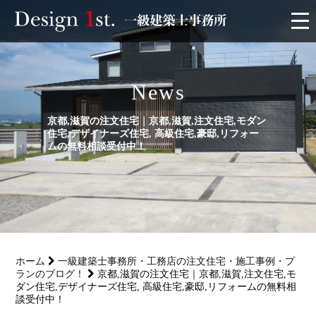
モニター
News
施工実績・施工事例
京都,滋賀の注文住宅｜京都,滋賀,注文住宅,モダン
住宅,デザイナーズ住宅, 高級住宅,豪邸,リフォー
リフォーム
ムの無料相談受付中！
お客様の声
家づくり
ホーム
一級建築士事務所・工務店の注文住宅・施工事例・プ
サービス
ランのブログ！
京都,滋賀の注文住宅｜京都,滋賀,注文住宅,モ
ダン住宅,デザイナーズ住宅, 高級住宅,豪邸,リフォームの無料相
談受付中！
会社概要