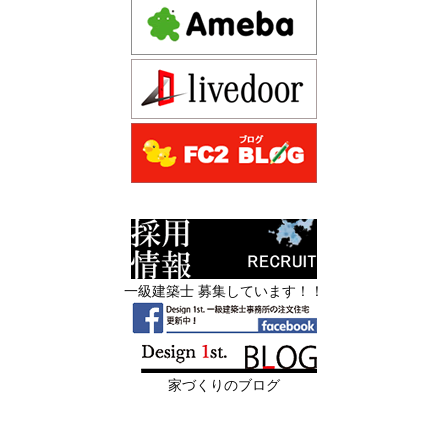
—
注文住宅モニター
2026年06月13
築20〜40年の京都・滋賀の家で“本当に直
先着1名！注文住宅モニター｜一級建築士事務所,工務店の
日
すべき場所”の見極め方― デザインファ
デザイン住宅を注文建築で！
ーストが伝える、後悔しない改修の優先
デザインファーストYouTubeチャンネル
マンションリフォーム
順位 ―
スタッフを募集中|一級建築士・二級建築士・営
2026年06月11
リフォームとリノベーションの違い― 京
業・現場管理
日
都・滋賀で“後悔しない住まいづくり”を
実現するために ―
スタッフを募集中|一級建築士・二級建築士・営業・現場
管理・事務
2026年06月10
残１組様・京都・滋賀 注文住宅モニター
一級建築士 募集しています！！
日
募集中｜2026年 理想の住まいを特別価格
限定3組様・京都・滋賀 注文住宅モニター募集中・残１組
で叶える家づくり
様となっております。
2026年06月08
「部分リフォーム」と「フルリノベ」ど
家づくりのブログ
日
ちらが得かを判断する基準