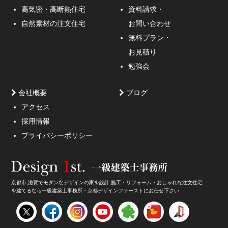
通行人が一瞬立ち止まる、車がスピードを落としてみる
高気密・高断熱住宅
資料請求・
ような外観デザインのご提案！
自然素材の注文住宅
お問い合わせ
無料プラン・
お見積り
勉強会
会社概要
ブログ
アクセス
採用情報
妥協しないガレージハウスをご提案。
プライバシーポリシー
京都市,滋賀でモダンなデザインの家を設計,施工・リフォーム・おしゃれな注文住宅
を建てるなら一級建築士事務所・京都デザインファーストにお任せ下さい
家のデザイン・注文住宅のデザイン受付中！