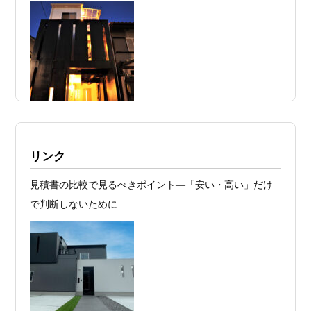
日
れる 削るべき場所・残すべき場所をどう
見極めるか
2026年07月20
RC造と木造の本質的な違いと、木造で
日
RC風デザインを実現するための設計戦略
2026年07月13
ガレージハウスを建てたい！愛車と暮ら
日
す理想の注文住宅｜京都・滋賀で建てる
デザイン住宅
施工例・京都市北区・ハイクラスの家1UP
リンク
2026年07月11
京都・滋賀で注文住宅を建てるなら、建
多数お問合せありがとうございました。2021～
見積書の比較で見るべきポイント―「安い・高い」だけ
日
築家とつくる唯一無二の注文住宅｜無料
2025年度 京都・滋賀の注文住宅モニター募
で判断しないために―
集！
プラン、相談・3D設計で理想の家づくり
お問合せ有難う御座いました。京都市北区I様,京都市中京
2026年07月09
「自由設計」の本当の意味。どこまで自
区K様,京都市右京区S様,滋賀県大津市T様,京都市中京区A
日
由なのか
様,京都市山科区E様,滋賀県大津市S様,滋賀県草津市D様,
2026年07月07
【残り1組限定】Design1st.一級建築士事
京都市中京区M様,京都市北区M様,京都市上京区T様,京都