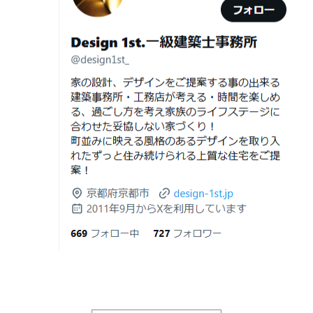
デザイナーズ住宅のリビング・ダイニング
差と後悔しない選び方！費用相場やメリ
デザイナーズ住宅のリビング・ダイニング|京都市,京都の
ット・デメリット
注文住宅｜滋賀県の注文住宅｜名古屋市の注文住宅｜愛
2026年06月19
見積書の比較で見るべきポイント―「安
建築費が高騰している今、「本当に家を建てられるのだ
知県の注文住宅｜東京都の注文住宅｜神奈川県の注文住
日
い・高い」だけで判断しないために―
ろうか」「予算内で理想の家は実現できるのか」と不安
宅｜千葉県の注文住宅｜埼玉県の注文住宅
を抱える方が増えています。
2026年06月18
建築費が高騰している今、「本当に家を
Design 1st.一級建築士事務所のsumika
日
建てられるのだろうか」「予算内で理想
京都市山科区の和風モダンな注文住宅 sumika
の家は実現できるのか」と不安を抱える
方が増えています。
Instagram(インスタグラム)ＵＰ！
2026年06月17
坪単価で比較してはいけない理由— 数字
Design 1st.（デザインファースト） 一級建築士事務所の
日
では測れない「本当に良い家づくり」の
Instagram(インスタグラム) design1st.kyoto
ために —
新築か、リフォームか。建築費高騰時代に後悔しない家
京都市中京区の年代不詳な京町屋を再生！
づくりの選び方
2026年06月16
3Dパース・ウォークスルー動画がある会
デザインファースト一級建築事務所,工務店の注文住宅 モ
日
社とない会社の差— “見える家づく
ダン住宅！京都市中京区の年代不詳な京町屋を再生！
り”と“見えない家づくり”の決定的な違い