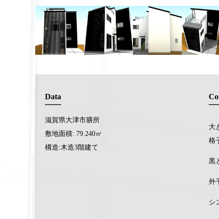
Data
Co
滋賀県大津市膳所
大
敷地面積: 79.240㎡
格
構造:木造3階建て
黒
外
シ