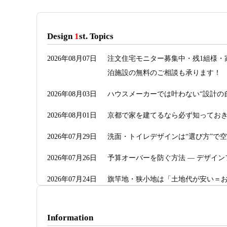
Design
1
st. Topics
2026年08月07日
注文住宅モニター募集中・残1組様・
泊施設の無料のご相談も承ります！
2026年08月03日
ハウスメーカーでは叶わない“設計の
2026年08月01日
京都で家を建てるなら必ず知っておき
2026年07月29日
洗面・トイレデザインは“選び方”で
2026年07月26日
予算オーバーを防ぐ方法 ― デザイン
2026年07月24日
旗竿地・狭小地は「土地代が安い＝お
き“建築費が上がる理由”―
2026年07月23日
予算が限られていても“美しい家”は
Information