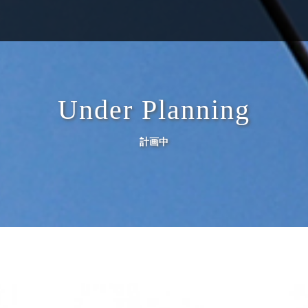
Under Planning
計画中