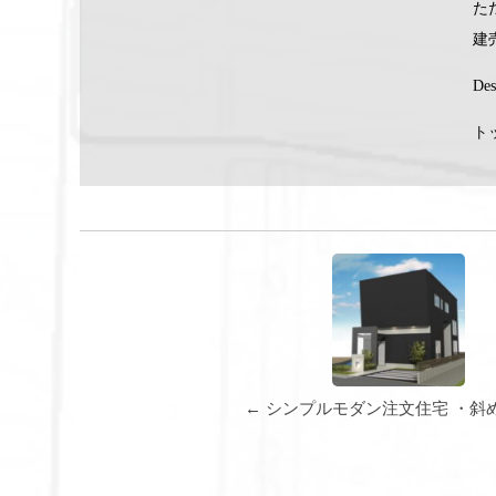
た
建
D
ト
← シンプルモダン注文住宅 ・斜