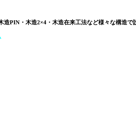
造PIN・木造2×4・木造在来工法
など様々な構造で
い