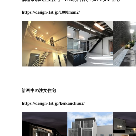
https://design-1st.jp/1000man2/
計画中の注文住宅
https://design-1st.jp/keikauchuu2/