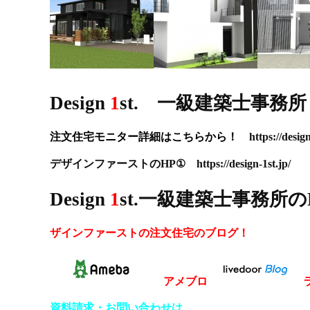
D
esign
1
st. 一級建築士事務所
注文住宅モニター詳細はこちらから！
https://desig
デザインファーストのHP① https://design-1st.jp/
Design
1
st.一級建築士事務所のFa
ザインファーストの注文住宅のブログ！
アメブロ
資料請求
・
お問い合わせは