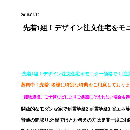
ブログ
2018/01/12
先着1組！デザイン注文住宅をモニ
先着1組！デザイン注文住宅をモニター価格で！|注
募集中！先着1名様に特別な特典をご用意しており
∴建物規模、ご予算などによりご要望にそえれない場合も
開放的なモダンな家で耐震等級2,耐震等級3,省エネ
普通の間取り,外観ではとお考えの方は是非一度ご相