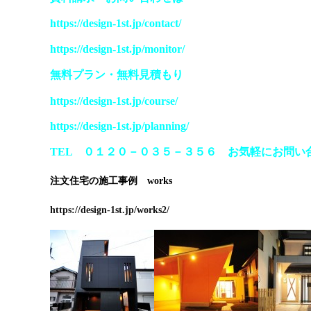
https://design-1st.jp/contact/
https://design-1st.jp/monitor/
無料プラン
・
無料見積もり
https://design-1st.jp/course/
https://design-1st.jp/planning/
TEL ０１２０－０３５－３５６ お気軽にお問い
注文住宅の施工事例 works
https://design-1st.jp/works2/