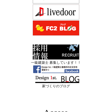
2026年06月13
築20〜40年の京都・滋賀の家で“本当に直
先着1名！注文住宅モニター｜一級建築士事務所,工務店の
日
すべき場所”の見極め方― デザインファ
デザイン住宅を注文建築で！
ーストが伝える、後悔しない改修の優先
デザインファーストYouTubeチャンネル
マンションリフォーム
順位 ―
スタッフを募集中|一級建築士・二級建築士・営
2026年06月11
リフォームとリノベーションの違い― 京
業・現場管理
日
都・滋賀で“後悔しない住まいづくり”を
実現するために ―
スタッフを募集中|一級建築士・二級建築士・営業・現場
管理・事務
2026年06月10
残１組様・京都・滋賀 注文住宅モニター
一級建築士 募集しています！！
日
募集中｜2026年 理想の住まいを特別価格
限定3組様・京都・滋賀 注文住宅モニター募集中・残１組
で叶える家づくり
様となっております。
2026年06月08
「部分リフォーム」と「フルリノベ」ど
家づくりのブログ
日
ちらが得かを判断する基準
2026年06月04
新築かリフォームか迷っている方へ｜デ
日
ザインファーストがあなたに最適な家づ