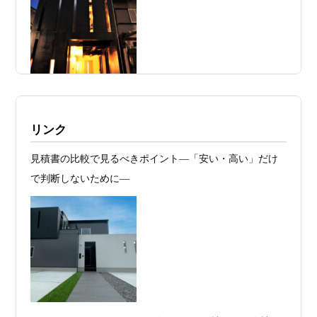
見極めるか
2026年07月20
RC造と木造の本質的な違いと、木造で
日
RC風デザインを実現するための設計戦略
2026年07月13
ガレージハウスを建てたい！愛車と暮ら
日
す理想の注文住宅｜京都・滋賀で建てる
デザイン住宅
施工例・京都市北区・ハイクラスの家1UP
リンク
2026年07月11
京都・滋賀で注文住宅を建てるなら、建
多数お問合せありがとうございました。2021～
見積書の比較で見るべきポイント―「安い・高い」だけ
日
築家とつくる唯一無二の注文住宅｜無料
2025年度 京都・滋賀の注文住宅モニター募
で判断しないために―
集！
プラン、相談・3D設計で理想の家づくり
お問合せ有難う御座いました。京都市北区I様,京都市中京
2026年07月09
「自由設計」の本当の意味。どこまで自
区K様,京都市右京区S様,滋賀県大津市T様,京都市中京区A
日
由なのか
様,京都市山科区E様,滋賀県大津市S様,滋賀県草津市D様,
2026年07月07
【残り1組限定】Design1st.一級建築士事
京都市中京区M様,京都市北区M様,京都市上京区T様,京都
日
務所 モニター募集｜“建築家とつくる
市中京区E様,滋賀県大津市T様,滋賀県大津市A様,京都市
家”を特別価格で体験できる最後のチャン