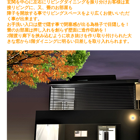
玄関を中心に左右にリビングダイニングを振り分けお客様は直
接リビングに、又、畳のお部屋も
障子を開放する事でリビングスペースをより広くお使いいただ
く事が出来ます。
お手洗い入口は壁で隠す事で閉塞感が出る為格子で目隠しを！
畳のお部屋は押し入れを創らず壁面に造作収納を！
2階渡り廊下を挟み込むように吹き抜けを作り取り付けられた大
きな窓から1階ダイニングに明るい日差しを取り入れられます。