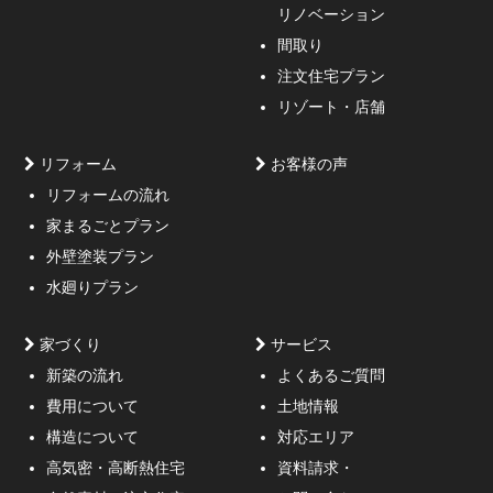
リノベーション
間取り
注文住宅プラン
リゾート・店舗
リフォーム
お客様の声
リフォームの流れ
高低差約6m、詳細不明の既存擁壁、変形した敷地内に約
家まるごとプラン
3mの傾斜がある家
外壁塗装プラン
水廻りプラン
家づくり
サービス
新築の流れ
よくあるご質問
費用について
土地情報
構造について
対応エリア
通行人が一瞬立ち止まる、車がスピードを落としてみる
高気密・高断熱住宅
資料請求・
ような外観デザインのご提案！