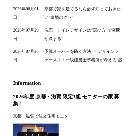
2026年08月01
京都で家を建てるなら必ず知っておきた
日
い“敷地のクセ”
2026年07月29
洗面・トイレデザインは“選び方”で空間
日
が決まる
2026年07月26
予算オーバーを防ぐ方法 ― デザインフ
日
ァーススト一級建築士事務所が考える“設
計の透明性” ―
2026年07月24
旗竿地・狭小地は「土地代が安い＝お
Information
日
得」ではない ―道路が狭い京都・滋賀で
2026年度 京都・滋賀 限定3組 モニターの家 募
こそ知っておくべき“建築費が上がる理
集！
由”―
京都・滋賀で注文住宅モニター
2026年07月23
予算が限られていても“美しい家”はつく
日
れる 削るべき場所・残すべき場所をどう