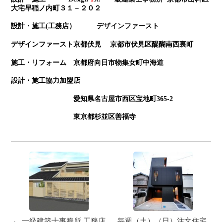
大宅早稲ノ内町３１－２０２
設計・施工(工務店）
デザインファースト
デザインファースト京都伏見 京都市伏見区醍醐南西裏町
施工・リフォーム 京都府向日市物集女町中海道
設計・施工協力加盟店
愛知県名古屋市西区宝地町365-2
東京都杉並区善福寺
← 一級建築士事務所,工務店
毎週（土）（日）注文住宅,