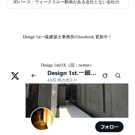
山科区Y様,京都市中京区I様,京都市山科区D様,滋賀県草津
3Dパース・ウォークスルー動画がある会社とない会社の
ス
市S様,京都市北区A様,京都府宇治市I様,京都市中京区N様,
差— “見える家づくり”と“見えない家づくり”の決定的な
滋賀県大津市M様,京都市右京区H様,京都市北区T様,京都
2026年07月02
唯一無二の家づくりを、土地から考え
違い —
市北区E様,京都市中京区A様,京都府向日市T様,京都市下
日
る。 建築士の無料相談会実施中！
京区H様,京都府宇治市M様,京都市中京区I様,京都府宇治市
Design 1st一級建築士事務所のfacebook 更新中！
2026年07月01
古い間取りを現代の暮らしに合わせる設
I様,京都市中京区N様,滋賀県湖南市K様,京都市中京区Y様,
日
計術
京都市北区M様,京都市中京区E様,京都市山科区A様,滋賀
県大津市D様,京都市伏見区A様,滋賀県草津市S様,京都市
2026年06月29
京都・滋賀の“変形地”は誰に頼むべきか
Design 1stのX（旧：twitter）
中京区T様,京都市北区H様,京都市上京区S様,京都市北区T
日
（設計力の差が出るポイント）
様,京都市左京区F様,滋賀県大津市K様,京都市右京区T様,
リフォームとリノベーションの違い― 京都・滋賀で“後悔
2026年06月25
部分リフォームを繰り返すと高くつく理
京都市南区S様,京都市北区O様
しない住まいづくり”を実現するために ―
日
由｜デザインファーストが現場で見てき
Withコロナ時代・どんな家を建てたらいいのか？
た“本当の落とし穴”
ガレージハウスを建てたい！
2026年06月21
知らないと数100万円損する？新築・リ
日
フォーム・リノベーションの本当の価格
デザイナーズ住宅のリビング・ダイニング
差と後悔しない選び方！費用相場やメリ