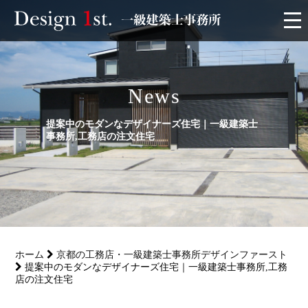
モニター
News
施工実績・施工事例
提案中のモダンなデザイナーズ住宅｜一級建築士
リフォーム
事務所,工務店の注文住宅
お客様の声
家づくり
ホーム
京都の工務店・一級建築士事務所デザインファースト
サービス
提案中のモダンなデザイナーズ住宅｜一級建築士事務所,工務
店の注文住宅
会社概要