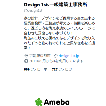
デザイナーズ住宅のリビング・ダイニング|京都市,京都の
ット・デメリット
注文住宅｜滋賀県の注文住宅｜名古屋市の注文住宅｜愛
2026年06月19
見積書の比較で見るべきポイント―「安
建築費が高騰している今、「本当に家を建てられるのだ
知県の注文住宅｜東京都の注文住宅｜神奈川県の注文住
日
い・高い」だけで判断しないために―
ろうか」「予算内で理想の家は実現できるのか」と不安
宅｜千葉県の注文住宅｜埼玉県の注文住宅
を抱える方が増えています。
2026年06月18
建築費が高騰している今、「本当に家を
Design 1st.一級建築士事務所のsumika
日
建てられるのだろうか」「予算内で理想
京都市山科区の和風モダンな注文住宅 sumika
の家は実現できるのか」と不安を抱える
方が増えています。
Instagram(インスタグラム)ＵＰ！
2026年06月17
坪単価で比較してはいけない理由— 数字
Design 1st.（デザインファースト） 一級建築士事務所の
日
では測れない「本当に良い家づくり」の
Instagram(インスタグラム) design1st.kyoto
ために —
新築か、リフォームか。建築費高騰時代に後悔しない家
京都市中京区の年代不詳な京町屋を再生！
づくりの選び方
2026年06月16
3Dパース・ウォークスルー動画がある会
デザインファースト一級建築事務所,工務店の注文住宅 モ
日
社とない会社の差— “見える家づく
ダン住宅！京都市中京区の年代不詳な京町屋を再生！
り”と“見えない家づくり”の決定的な違い
—
注文住宅モニター