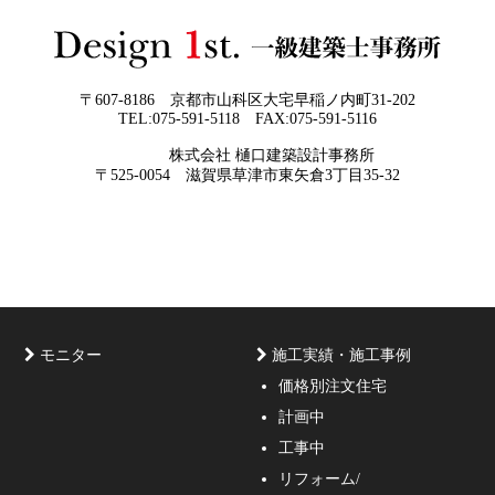
日
すべき5つの視点
2026年05月27
なぜ“家を買う”ではなく“家を創る”べき
日
なのか
〒607-8186 京都市山科区大宅早稲ノ内町31-202
TEL:075-591-5118 FAX:075-591-5116
株式会社 樋口建築設計事務所
京都・滋賀で唯一無二の注文住宅・「本物よりリアル」
〒525-0054 滋賀県草津市東矢倉3丁目35-32
な3D設計
モニター
施工実績・施工事例
価格別注文住宅
計画中
家づくりのご相談・無料プラン受付中！家の設計、デザ
工事中
インをご提案する事の出来る一級建築士事務所・工務店
リフォーム/
の妥協しない家づくり！