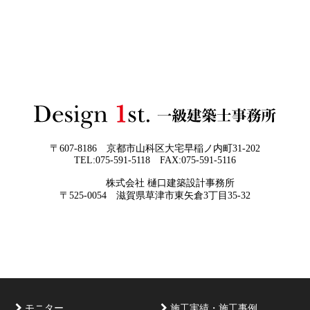
差— “見える家づくり”と“見えない家づくり”の決定的な
をつくるということ」
違い —
2026年06月01
お客様の言葉に出来ない、表現しきれな
日
い思いを出来る限り正確に、目で見える
ように表現し、形に変える手助けをさせ
て頂ければと常に思っております。夢を
現実に近づけるお手伝いをさせて頂く事
が私たちの仕事なのです。
〒607-8186 京都市山科区大宅早稲ノ内町31-202
TEL:075-591-5118 FAX:075-591-5116
2026年05月29
他社プランを見たときに“必ず”チェック
株式会社 樋口建築設計事務所
日
すべき5つの視点
京都・滋賀で唯一無二の注文住宅・「本物よりリアル」
〒525-0054 滋賀県草津市東矢倉3丁目35-32
な3D設計
モニター
施工実績・施工事例