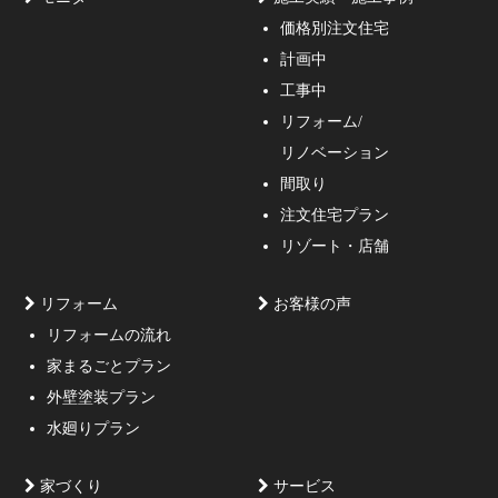
価格別注文住宅
計画中
家づくりのご相談・無料プラン受付中！家の設計、デザ
工事中
インをご提案する事の出来る一級建築士事務所・工務店
リフォーム/
の妥協しない家づくり！
リノベーション
間取り
注文住宅プラン
リゾート・店舗
リフォーム
お客様の声
リフォームの流れ
高低差約6m、詳細不明の既存擁壁、変形した敷地内に約
家まるごとプラン
3mの傾斜がある家
外壁塗装プラン
水廻りプラン
家づくり
サービス