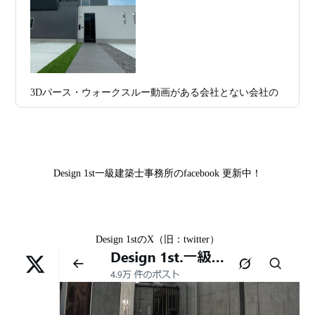
区K様,京都市右京区S様,滋賀県大津市T様,京都市中京区A
2026年07月11
京都・滋賀で注文住宅を建てるなら、建
様,京都市山科区E様,滋賀県大津市S様,滋賀県草津市D様,
日
築家とつくる唯一無二の注文住宅｜無料
京都市中京区M様,京都市北区M様,京都市上京区T様,京都
プラン、相談・3D設計で理想の家づくり
市中京区E様,滋賀県大津市T様,滋賀県大津市A様,京都市
2026年07月09
「自由設計」の本当の意味。どこまで自
山科区Y様,京都市中京区I様,京都市山科区D様,滋賀県草津
3Dパース・ウォークスルー動画がある会社とない会社の
日
由なのか
市S様,京都市北区A様,京都府宇治市I様,京都市中京区N様,
差— “見える家づくり”と“見えない家づくり”の決定的な
滋賀県大津市M様,京都市右京区H様,京都市北区T様,京都
2026年07月07
【残り1組限定】Design1st.一級建築士事
違い —
市北区E様,京都市中京区A様,京都府向日市T様,京都市下
日
務所 モニター募集｜“建築家とつくる
京区H様,京都府宇治市M様,京都市中京区I様,京都府宇治市
家”を特別価格で体験できる最後のチャン
Design 1st一級建築士事務所のfacebook 更新中！
I様,京都市中京区N様,滋賀県湖南市K様,京都市中京区Y様,
ス
京都市北区M様,京都市中京区E様,京都市山科区A様,滋賀
2026年07月02
唯一無二の家づくりを、土地から考え
県大津市D様,京都市伏見区A様,滋賀県草津市S様,京都市
日
る。 建築士の無料相談会実施中！
Design 1stのX（旧：twitter）
中京区T様,京都市北区H様,京都市上京区S様,京都市北区T
様,京都市左京区F様,滋賀県大津市K様,京都市右京区T様,
2026年07月01
古い間取りを現代の暮らしに合わせる設
リフォームとリノベーションの違い― 京都・滋賀で“後悔
京都市南区S様,京都市北区O様
日
計術
しない住まいづくり”を実現するために ―
Withコロナ時代・どんな家を建てたらいいのか？