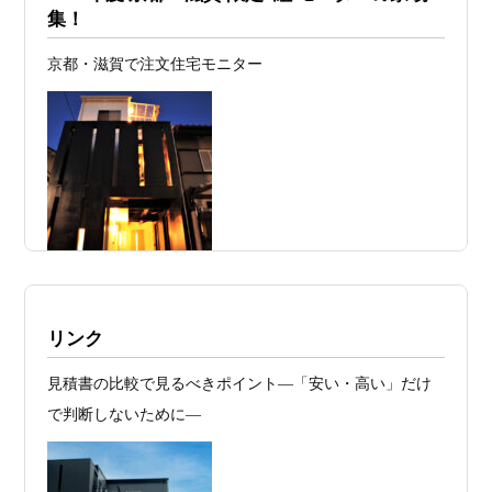
日
ァーススト一級建築士事務所が考える“設
集！
計の透明性” ―
京都・滋賀で注文住宅モニター
2026年07月24
旗竿地・狭小地は「土地代が安い＝お
日
得」ではない ―道路が狭い京都・滋賀で
こそ知っておくべき“建築費が上がる理
由”―
2026年07月23
予算が限られていても“美しい家”はつく
日
れる 削るべき場所・残すべき場所をどう
見極めるか
2026年07月20
RC造と木造の本質的な違いと、木造で
施工例・京都市北区・ハイクラスの家1UP
リンク
日
RC風デザインを実現するための設計戦略
多数お問合せありがとうございました。2021～
見積書の比較で見るべきポイント―「安い・高い」だけ
2026年07月13
ガレージハウスを建てたい！愛車と暮ら
2025年度 京都・滋賀の注文住宅モニター募
で判断しないために―
集！
日
す理想の注文住宅｜京都・滋賀で建てる
デザイン住宅
お問合せ有難う御座いました。京都市北区I様,京都市中京