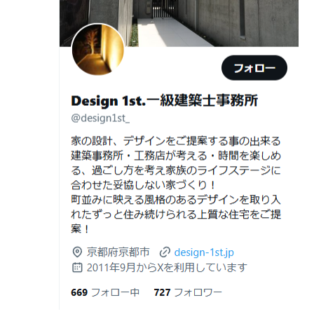
2026年06月29
京都・滋賀の“変形地”は誰に頼むべきか
日
（設計力の差が出るポイント）
ガレージハウスを建てたい！
2026年06月25
部分リフォームを繰り返すと高くつく理
デザイナーズ住宅のリビング・ダイニング
日
由｜デザインファーストが現場で見てき
デザイナーズ住宅のリビング・ダイニング|京都市,京都の
た“本当の落とし穴”
注文住宅｜滋賀県の注文住宅｜名古屋市の注文住宅｜愛
2026年06月21
知らないと数100万円損する？新築・リ
建築費が高騰している今、「本当に家を建てられるのだ
知県の注文住宅｜東京都の注文住宅｜神奈川県の注文住
日
フォーム・リノベーションの本当の価格
ろうか」「予算内で理想の家は実現できるのか」と不安
宅｜千葉県の注文住宅｜埼玉県の注文住宅
差と後悔しない選び方！費用相場やメリ
を抱える方が増えています。
Design 1st.一級建築士事務所のsumika
ット・デメリット
京都市山科区の和風モダンな注文住宅 sumika
2026年06月19
見積書の比較で見るべきポイント―「安
日
い・高い」だけで判断しないために―
Instagram(インスタグラム)ＵＰ！
2026年06月18
建築費が高騰している今、「本当に家を
Design 1st.（デザインファースト） 一級建築士事務所の
日
建てられるのだろうか」「予算内で理想
Instagram(インスタグラム) design1st.kyoto
の家は実現できるのか」と不安を抱える
新築か、リフォームか。建築費高騰時代に後悔しない家
京都市中京区の年代不詳な京町屋を再生！