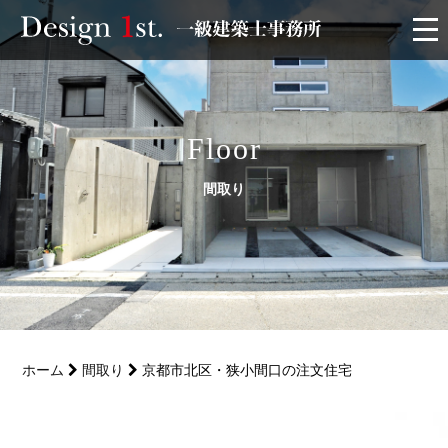
モニター
施工実績・施工事例
Floor
間取り
リフォーム
お客様の声
家づくり
ホーム
間取り
京都市北区・狭小間口の注文住宅
サービス
会社概要