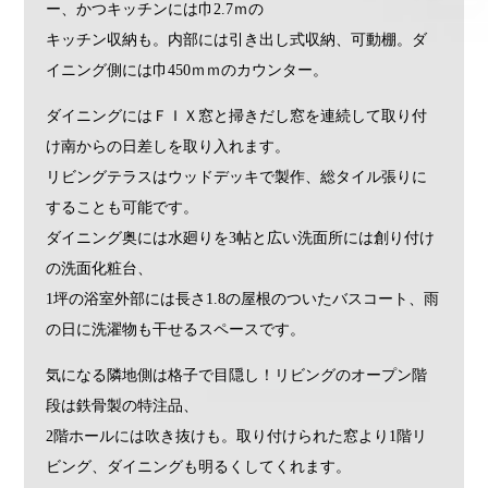
ー、かつキッチンには巾2.7ｍの
キッチン収納も。内部には引き出し式収納、可動棚。ダ
イニング側には巾450ｍｍのカウンター。
ダイニングにはＦＩＸ窓と掃きだし窓を連続して取り付
け南からの日差しを取り入れます。
リビングテラスはウッドデッキで製作、総タイル張りに
することも可能です。
ダイニング奥には水廻りを3帖と広い洗面所には創り付け
の洗面化粧台、
1坪の浴室外部には長さ1.8の屋根のついたバスコート、雨
の日に洗濯物も干せるスペースです。
気になる隣地側は格子で目隠し！リビングのオープン階
段は鉄骨製の特注品、
2階ホールには吹き抜けも。取り付けられた窓より1階リ
ビング、ダイニングも明るくしてくれます。