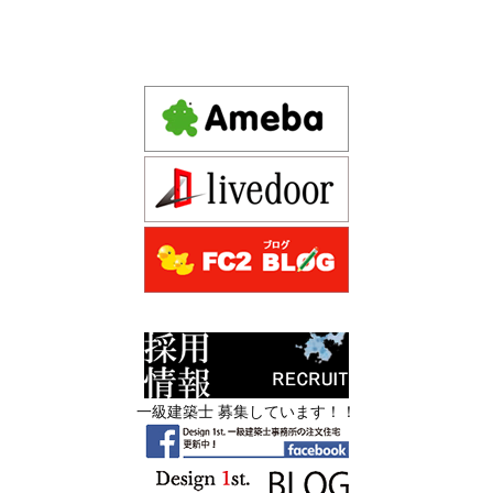
方が増えています。
づくりの選び方
デザインファースト一級建築事務所,工務店の注文住宅 モ
2026年06月17
坪単価で比較してはいけない理由— 数字
ダン住宅！京都市中京区の年代不詳な京町屋を再生！
日
では測れない「本当に良い家づくり」の
ために —
注文住宅モニター
2026年06月16
3Dパース・ウォークスルー動画がある会
先着1名！注文住宅モニター｜一級建築士事務所,工務店の
日
社とない会社の差— “見える家づく
デザイン住宅を注文建築で！
り”と“見えない家づくり”の決定的な違い
デザインファーストYouTubeチャンネル
マンションリフォーム
—
スタッフを募集中|一級建築士・二級建築士・営
2026年06月13
築20〜40年の京都・滋賀の家で“本当に直
業・現場管理
日
すべき場所”の見極め方― デザインファ
ーストが伝える、後悔しない改修の優先
スタッフを募集中|一級建築士・二級建築士・営業・現場
順位 ―
管理・事務
一級建築士 募集しています！！
2026年06月11
リフォームとリノベーションの違い― 京
限定3組様・京都・滋賀 注文住宅モニター募集中・残１組
日
都・滋賀で“後悔しない住まいづくり”を
様となっております。