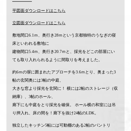
平図面ダウンロードは
こちら
立図面ダウンロードは
こちら
敷地間口6.1ｍ、奥行き28ｍという京都独特のうなぎの寝
床といわれる敷地に
建物間口5.4ｍ、奥行き20.7ｍと、採光をどこの部屋にい
ても取り入れられるように間取りを考えました。
約6ｍの塀に囲まれたアプローチを3.6ｍとり、奥まった3
帖の玄関奥には3帖の中庭、
大きな窓より採光を玄関に！ 横には2帖のストレージ（収
納庫）、3帖のホール、
廊下にも中庭をとり採光を確保。 ホール横の和室には吊
り押入れ、床の間を！廊下を抜け24帖のLDK。
独立したキッチン5帖には可動棚のある2帖のパントリ