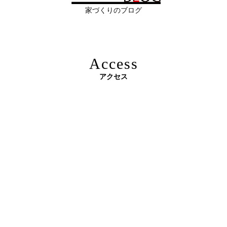
実現するために ―
家づくりのブログ
2026年06月10
残１組様・京都・滋賀 注文住宅モニター
日
募集中｜2026年 理想の住まいを特別価格
で叶える家づくり
Access
2026年06月08
「部分リフォーム」と「フルリノベ」ど
アクセス
日
ちらが得かを判断する基準
原油価格高騰で建築資材が急騰 ― 新築のハードルが上が
2026年06月04
新築かリフォームか迷っている方へ｜デ
る今、“リフォームでほぼ新築”という選択肢を ―
日
ザインファーストがあなたに最適な家づ
くりを無料提案
2026年06月03
建築費高騰時代──新築か、リフォーム
日
か。迷う人が増える今こそ知っておきた
い“本当の費用差”
2026年06月02
「家づくりの成功は“優先順位”で決まる
3Dパース・ウォークスルー動画がある会社とない会社の
日
──予算でも間取りでもなく、暮らしの軸