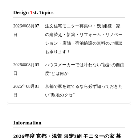
Design
1
st. Topics
2026年08月07
注文住宅モニター募集中・残1組様・家
日
の建替え・新築・リフォーム・リノベー
ション・店舗・宿泊施設の無料のご相談
も承ります！
2026年08月03
ハウスメーカーでは叶わない“設計の自由
日
度”とは何か
2026年08月01
京都で家を建てるなら必ず知っておきた
日
い“敷地のクセ”
2026年07月29
洗面・トイレデザインは“選び方”で空間
日
が決まる
Information
2026年07月26
予算オーバーを防ぐ方法 ― デザインフ
2026年度 京都・滋賀 限定3組 モニターの家 募