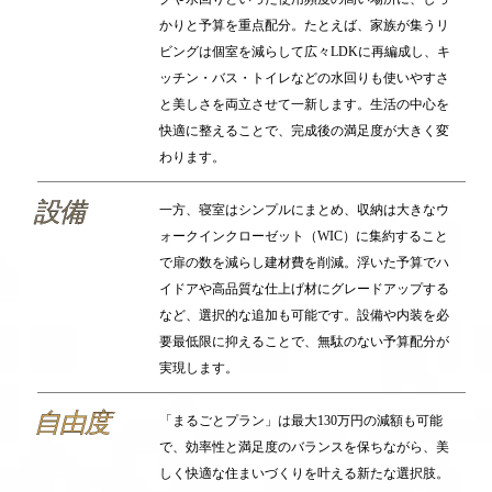
かりと予算を重点配分。たとえば、家族が集うリ
ビングは個室を減らして広々LDKに再編成し、キ
ッチン・バス・トイレなどの水回りも使いやすさ
と美しさを両立させて一新します。生活の中心を
快適に整えることで、完成後の満足度が大きく変
わります。
一方、寝室はシンプルにまとめ、収納は大きなウ
ォークインクローゼット（WIC）に集約すること
で扉の数を減らし建材費を削減。浮いた予算でハ
イドアや高品質な仕上げ材にグレードアップする
など、選択的な追加も可能です。設備や内装を必
要最低限に抑えることで、無駄のない予算配分が
実現します。
「まるごとプラン」は最大130万円の減額も可能
で、効率性と満足度のバランスを保ちながら、美
しく快適な住まいづくりを叶える新たな選択肢。