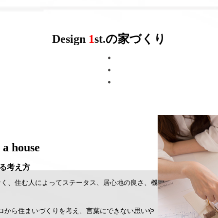
Design
1
st.
の家づくり
 a house
る考え方
なく、住む人によってステータス、居心地の良さ、機
ロから住まいづくりを考え、言葉にできない思いや