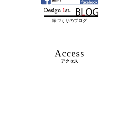
限定3組様・京都・滋賀 注文住宅モニター募集中・残１組
日
都・滋賀で“後悔しない住まいづくり”を
様となっております。
実現するために ―
家づくりのブログ
2026年06月10
残１組様・京都・滋賀 注文住宅モニター
日
募集中｜2026年 理想の住まいを特別価格
で叶える家づくり
Access
2026年06月08
「部分リフォーム」と「フルリノベ」ど
アクセス
日
ちらが得かを判断する基準
原油価格高騰で建築資材が急騰 ― 新築のハードルが上が
2026年06月04
新築かリフォームか迷っている方へ｜デ
る今、“リフォームでほぼ新築”という選択肢を ―
日
ザインファーストがあなたに最適な家づ
くりを無料提案
2026年06月03
建築費高騰時代──新築か、リフォーム
日
か。迷う人が増える今こそ知っておきた
い“本当の費用差”