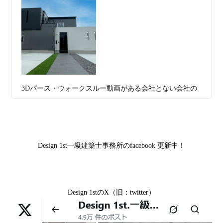
デザイン住宅
お問合せ有難う御座いました。京都市北区I様,京都市中京
区K様,京都市右京区S様,滋賀県大津市T様,京都市中京区A
2026年07月11
京都・滋賀で注文住宅を建てるなら、建
様,京都市山科区E様,滋賀県大津市S様,滋賀県草津市D様,
日
築家とつくる唯一無二の注文住宅｜無料
京都市中京区M様,京都市北区M様,京都市上京区T様,京都
プラン、相談・3D設計で理想の家づくり
市中京区E様,滋賀県大津市T様,滋賀県大津市A様,京都市
2026年07月09
「自由設計」の本当の意味。どこまで自
山科区Y様,京都市中京区I様,京都市山科区D様,滋賀県草津
3Dパース・ウォークスルー動画がある会社とない会社の
日
由なのか
市S様,京都市北区A様,京都府宇治市I様,京都市中京区N様,
差— “見える家づくり”と“見えない家づくり”の決定的な
滋賀県大津市M様,京都市右京区H様,京都市北区T様,京都
2026年07月07
【残り1組限定】Design1st.一級建築士事
違い —
市北区E様,京都市中京区A様,京都府向日市T様,京都市下
日
務所 モニター募集｜“建築家とつくる
京区H様,京都府宇治市M様,京都市中京区I様,京都府宇治市
家”を特別価格で体験できる最後のチャン
Design 1st一級建築士事務所のfacebook 更新中！
I様,京都市中京区N様,滋賀県湖南市K様,京都市中京区Y様,
ス
京都市北区M様,京都市中京区E様,京都市山科区A様,滋賀
2026年07月02
唯一無二の家づくりを、土地から考え
県大津市D様,京都市伏見区A様,滋賀県草津市S様,京都市
日
る。 建築士の無料相談会実施中！
Design 1stのX（旧：twitter）
中京区T様,京都市北区H様,京都市上京区S様,京都市北区T
様,京都市左京区F様,滋賀県大津市K様,京都市右京区T様,
2026年07月01
古い間取りを現代の暮らしに合わせる設
リフォームとリノベーションの違い― 京都・滋賀で“後悔