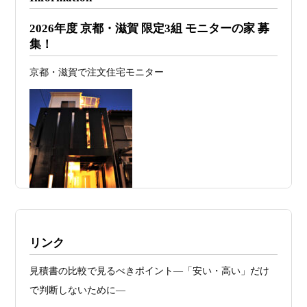
2026年07月26
予算オーバーを防ぐ方法 ― デザインフ
2026年度 京都・滋賀 限定3組 モニターの家 募
日
ァーススト一級建築士事務所が考える“設
集！
計の透明性” ―
京都・滋賀で注文住宅モニター
2026年07月24
旗竿地・狭小地は「土地代が安い＝お
日
得」ではない ―道路が狭い京都・滋賀で
こそ知っておくべき“建築費が上がる理
由”―
2026年07月23
予算が限られていても“美しい家”はつく
日
れる 削るべき場所・残すべき場所をどう
見極めるか
2026年07月20
RC造と木造の本質的な違いと、木造で
施工例・京都市北区・ハイクラスの家1UP
リンク
日
RC風デザインを実現するための設計戦略
多数お問合せありがとうございました。2021～
見積書の比較で見るべきポイント―「安い・高い」だけ
2026年07月13
ガレージハウスを建てたい！愛車と暮ら
2025年度 京都・滋賀の注文住宅モニター募
で判断しないために―
集！
日
す理想の注文住宅｜京都・滋賀で建てる