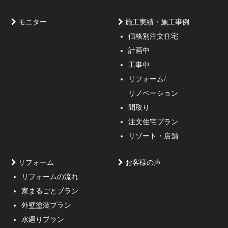
モニター
施工実績・施工事例
価格別注文住宅
計画中
家づくりのご相談・無料プラン受付中！家の設計、デザ
工事中
インをご提案する事の出来る一級建築士事務所・工務店
リフォーム/
の妥協しない家づくり！
リノベーション
間取り
注文住宅プラン
リゾート・店舗
リフォーム
お客様の声
リフォームの流れ
高低差約6m、詳細不明の既存擁壁、変形した敷地内に約
家まるごとプラン
3mの傾斜がある家
外壁塗装プラン
水廻りプラン