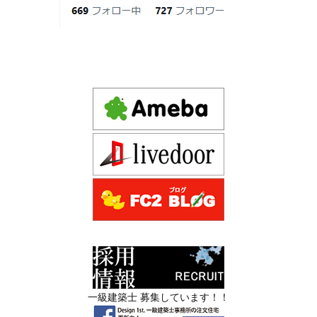
Instagram(インスタグラム) design1st.kyoto
の家は実現できるのか」と不安を抱える
新築か、リフォームか。建築費高騰時代に後悔しない家
京都市中京区の年代不詳な京町屋を再生！
方が増えています。
づくりの選び方
デザインファースト一級建築事務所,工務店の注文住宅 モ
2026年06月17
坪単価で比較してはいけない理由— 数字
ダン住宅！京都市中京区の年代不詳な京町屋を再生！
日
では測れない「本当に良い家づくり」の
ために —
注文住宅モニター
2026年06月16
3Dパース・ウォークスルー動画がある会
先着1名！注文住宅モニター｜一級建築士事務所,工務店の
日
社とない会社の差— “見える家づく
デザイン住宅を注文建築で！
り”と“見えない家づくり”の決定的な違い
デザインファーストYouTubeチャンネル
マンションリフォーム
—
スタッフを募集中|一級建築士・二級建築士・営
2026年06月13
築20〜40年の京都・滋賀の家で“本当に直
業・現場管理
日
すべき場所”の見極め方― デザインファ
ーストが伝える、後悔しない改修の優先
スタッフを募集中|一級建築士・二級建築士・営業・現場
順位 ―
管理・事務
一級建築士 募集しています！！
2026年06月11
リフォームとリノベーションの違い― 京