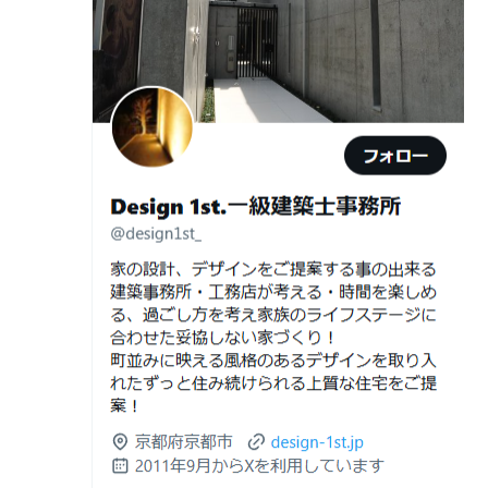
京都市南区S様,京都市北区O様
日
計術
しない住まいづくり”を実現するために ―
Withコロナ時代・どんな家を建てたらいいのか？
2026年06月29
京都・滋賀の“変形地”は誰に頼むべきか
日
（設計力の差が出るポイント）
ガレージハウスを建てたい！
2026年06月25
部分リフォームを繰り返すと高くつく理
デザイナーズ住宅のリビング・ダイニング
日
由｜デザインファーストが現場で見てき
デザイナーズ住宅のリビング・ダイニング|京都市,京都の
た“本当の落とし穴”
注文住宅｜滋賀県の注文住宅｜名古屋市の注文住宅｜愛
2026年06月21
知らないと数100万円損する？新築・リ
建築費が高騰している今、「本当に家を建てられるのだ
知県の注文住宅｜東京都の注文住宅｜神奈川県の注文住
日
フォーム・リノベーションの本当の価格
ろうか」「予算内で理想の家は実現できるのか」と不安
宅｜千葉県の注文住宅｜埼玉県の注文住宅
差と後悔しない選び方！費用相場やメリ
を抱える方が増えています。
Design 1st.一級建築士事務所のsumika
ット・デメリット
京都市山科区の和風モダンな注文住宅 sumika
2026年06月19
見積書の比較で見るべきポイント―「安
日
い・高い」だけで判断しないために―
Instagram(インスタグラム)ＵＰ！
2026年06月18
建築費が高騰している今、「本当に家を
Design 1st.（デザインファースト） 一級建築士事務所の
日
建てられるのだろうか」「予算内で理想