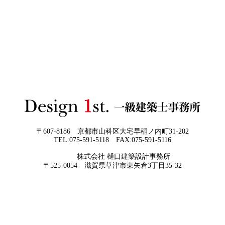
2026年06月02
「家づくりの成功は“優先順位”で決まる
3Dパース・ウォークスルー動画がある会社とない会社の
日
──予算でも間取りでもなく、暮らしの軸
差— “見える家づくり”と“見えない家づくり”の決定的な
をつくるということ」
違い —
2026年06月01
お客様の言葉に出来ない、表現しきれな
日
い思いを出来る限り正確に、目で見える
ように表現し、形に変える手助けをさせ
て頂ければと常に思っております。夢を
現実に近づけるお手伝いをさせて頂く事
が私たちの仕事なのです。
〒607-8186 京都市山科区大宅早稲ノ内町31-202
TEL:075-591-5118 FAX:075-591-5116
2026年05月29
他社プランを見たときに“必ず”チェック
株式会社 樋口建築設計事務所
日
すべき5つの視点
京都・滋賀で唯一無二の注文住宅・「本物よりリアル」
〒525-0054 滋賀県草津市東矢倉3丁目35-32
な3D設計