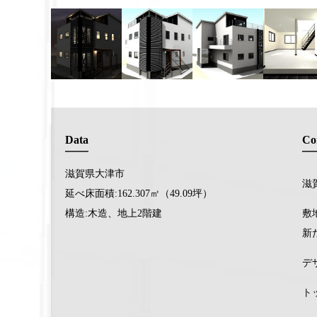
Data
Co
滋賀県大津市
滋
延べ床面積:162.307㎡（49.09坪）
構造:木造、地上2階建
敷
新
デ
ト