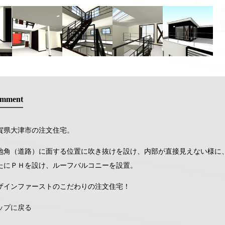
mment
賀県大津市の注文住宅。
地角（道路）に面する位置に吹き抜けを設け、内部が直接見えない様に
たにＰＨを設け、ルーフバルコニーを設置。
ザインファーストのこだわりの注文住宅！
ップに戻る