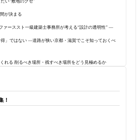
たい“敷地のクセ”
空間が決まる
ファーススト一級建築士事務所が考える“設計の透明性” ―
得」ではない ―道路が狭い京都・滋賀でこそ知っておくべ
つくれる 削るべき場所・残すべき場所をどう見極めるか
でRC風デザインを実現するための設計戦略
暮らす理想の注文住宅｜京都・滋賀で建てるデザイン住宅
募集！
、建築家とつくる唯一無二の注文住宅｜無料プラン、相談・
で自由なのか
級建築士事務所 モニター募集｜“建築家とつくる家”を特別価格で体験