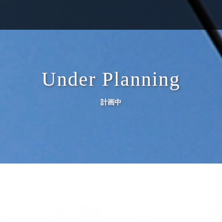
Under Planning
計画中