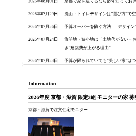
2026年08月01日
京都で家を建てるなら必ず知っておき
2026年07月29日
洗面・トイレデザインは“選び方”で
2026年07月26日
予算オーバーを防ぐ方法 ― デザイン
2026年07月24日
旗竿地・狭小地は「土地代が安い＝お
き“建築費が上がる理由”―
2026年07月23日
予算が限られていても“美しい家”は
2026年07月20日
RC造と木造の本質的な違いと、木造
Information
2026年07月13日
ガレージハウスを建てたい！愛車と
2026年度 京都・滋賀 限定3組 モニターの家 
2026年07月11日
京都・滋賀で注文住宅を建てるなら
3D設計で理想の家づくり
京都・滋賀で注文住宅モニター
2026年07月09日
「自由設計」の本当の意味。どこま
2026年07月07日
【残り1組限定】Design1st.一