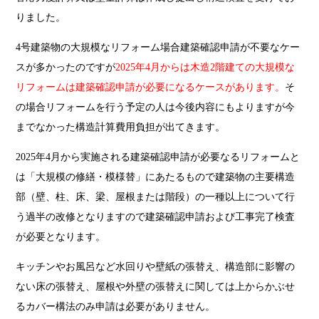
りました。
4号建築物の大規模なリフォーム場合建築確認申請が不要なケー
スが多かったのですが
2025年4月からは木造2階建ての大規模な
リフォームは建築確認申請が
必要になるケースがあります
。
そ
の場合
リ
フォームを行う予定の人は今後内容にもよりますが今
までなかった構造計算費用負担が出てきます。
2025年
4
月から実施される建築確認申請が必要なるリフォームと
は「大規模の修繕・模様替」にあたるもので建築物の主要構造
部（壁、柱、床、梁、屋根または階段）の一種以上について行
う過半の改修となりますので建築確認申請および工事完了検査
が必要となります。
キッチンやお風呂など水回りや壁紙の張替え、構造部に影響の
ない床の張替え、屋根や外壁の張替えに関しては上からかぶせ
るカバー構法のみ申請は必要がありません。