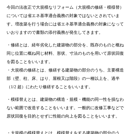
今回の法改正で大規模なリフォーム（大規模の修繕・模様替）
については省エネ基準適合義務の対象ではないとされていま
す。増改築を行う場合には省エネ基準適合義務の対象になって
いおりますので書類の添付義務が発生してきます。
・修繕とは、経年劣化した建築物の部分を、既存のものと概ね
同じ位置に概ね同じ材料、形状、寸法のものを用いて原状回復
を図ることをいいます。
・大規模の修繕とは、修繕する建築物の部分のうち、主要構造
部（壁、柱、床、はり、屋根又は階段）の一種以上を、過半
（1/2 超）にわたり修繕することをいいます。
・模様替えとは、建築物の構造・規模・機能の同一性を損なわ
ない範囲で改造することをいいます。一般的に改修工事などで
原状回復を目的とせずに性能の向上を図ることをいいます。
・大規模の模様替えとは、模様替えをする建築物の部分のう