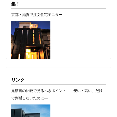
集！
計の透明性” ―
京都・滋賀で注文住宅モニター
2026年07月24
旗竿地・狭小地は「土地代が安い＝お
日
得」ではない ―道路が狭い京都・滋賀で
こそ知っておくべき“建築費が上がる理
由”―
2026年07月23
予算が限られていても“美しい家”はつく
日
れる 削るべき場所・残すべき場所をどう
見極めるか
2026年07月20
RC造と木造の本質的な違いと、木造で
施工例・京都市北区・ハイクラスの家1UP
リンク
日
RC風デザインを実現するための設計戦略
多数お問合せありがとうございました。2021～
見積書の比較で見るべきポイント―「安い・高い」だけ
2026年07月13
ガレージハウスを建てたい！愛車と暮ら
2025年度 京都・滋賀の注文住宅モニター募
で判断しないために―
集！
日
す理想の注文住宅｜京都・滋賀で建てる
デザイン住宅
お問合せ有難う御座いました。京都市北区I様,京都市中京