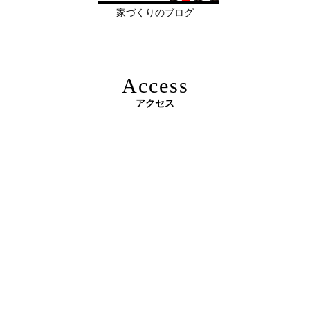
家づくりのブログ
2026年06月10
残１組様・京都・滋賀 注文住宅モニター
日
募集中｜2026年 理想の住まいを特別価格
で叶える家づくり
Access
2026年06月08
「部分リフォーム」と「フルリノベ」ど
アクセス
日
ちらが得かを判断する基準
原油価格高騰で建築資材が急騰 ― 新築のハードルが上が
2026年06月04
新築かリフォームか迷っている方へ｜デ
る今、“リフォームでほぼ新築”という選択肢を ―
日
ザインファーストがあなたに最適な家づ
くりを無料提案
2026年06月03
建築費高騰時代──新築か、リフォーム
日
か。迷う人が増える今こそ知っておきた
い“本当の費用差”
2026年06月02
「家づくりの成功は“優先順位”で決まる
3Dパース・ウォークスルー動画がある会社とない会社の
日
──予算でも間取りでもなく、暮らしの軸