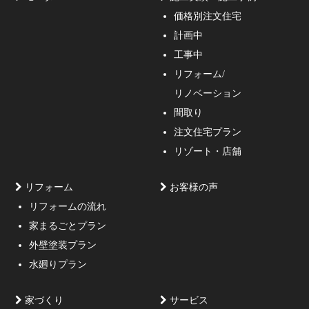
価格別注文住宅
計画中
家づくりのご相談・無料プラン受付中！家の設計、デザ
工事中
インをご提案する事の出来る一級建築士事務所・工務店
リフォーム/
の妥協しない家づくり！
リノベーション
間取り
注文住宅プラン
リゾート・店舗
リフォーム
お客様の声
リフォームの流れ
高低差約6m、詳細不明の既存擁壁、変形した敷地内に約
家まるごとプラン
3mの傾斜がある家
外壁塗装プラン
水廻りプラン
家づくり
サービス