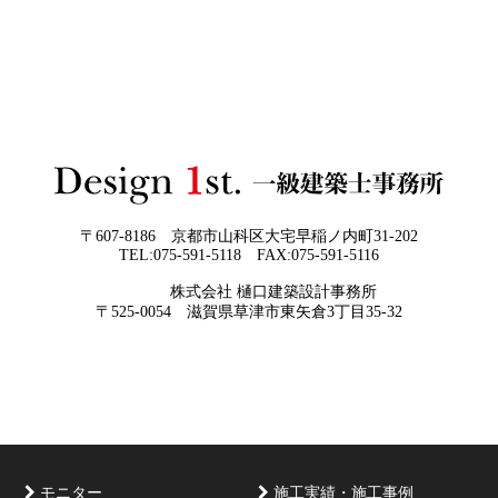
差— “見える家づくり”と“見えない家づくり”の決定的な
をつくるということ」
違い —
2026年06月01
お客様の言葉に出来ない、表現しきれな
日
い思いを出来る限り正確に、目で見える
ように表現し、形に変える手助けをさせ
て頂ければと常に思っております。夢を
現実に近づけるお手伝いをさせて頂く事
が私たちの仕事なのです。
〒607-8186 京都市山科区大宅早稲ノ内町31-202
TEL:075-591-5118 FAX:075-591-5116
2026年05月29
他社プランを見たときに“必ず”チェック
株式会社 樋口建築設計事務所
日
すべき5つの視点
京都・滋賀で唯一無二の注文住宅・「本物よりリアル」
〒525-0054 滋賀県草津市東矢倉3丁目35-32
な3D設計
モニター
施工実績・施工事例