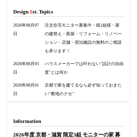
Design
1
st. Topics
2026年08月07
注文住宅モニター募集中・残1組様・家
日
の建替え・新築・リフォーム・リノベー
ション・店舗・宿泊施設の無料のご相談
も承ります！
2026年08月03
ハウスメーカーでは叶わない“設計の自由
日
度”とは何か
2026年08月01
京都で家を建てるなら必ず知っておきた
日
い“敷地のクセ”
2026年07月29
洗面・トイレデザインは“選び方”で空間
日
が決まる
Information
2026年07月26
予算オーバーを防ぐ方法 ― デザインフ
2026年度 京都・滋賀 限定3組 モニターの家 募
日
ァーススト一級建築士事務所が考える“設