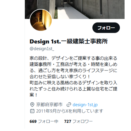
日
（設計力の差が出るポイント）
ガレージハウスを建てたい！
2026年06月25
部分リフォームを繰り返すと高くつく理
デザイナーズ住宅のリビング・ダイニング
日
由｜デザインファーストが現場で見てき
デザイナーズ住宅のリビング・ダイニング|京都市,京都の
た“本当の落とし穴”
注文住宅｜滋賀県の注文住宅｜名古屋市の注文住宅｜愛
2026年06月21
知らないと数100万円損する？新築・リ
建築費が高騰している今、「本当に家を建てられるのだ
知県の注文住宅｜東京都の注文住宅｜神奈川県の注文住
日
フォーム・リノベーションの本当の価格
ろうか」「予算内で理想の家は実現できるのか」と不安
宅｜千葉県の注文住宅｜埼玉県の注文住宅
差と後悔しない選び方！費用相場やメリ
を抱える方が増えています。
Design 1st.一級建築士事務所のsumika
ット・デメリット
京都市山科区の和風モダンな注文住宅 sumika
2026年06月19
見積書の比較で見るべきポイント―「安
日
い・高い」だけで判断しないために―
Instagram(インスタグラム)ＵＰ！
2026年06月18
建築費が高騰している今、「本当に家を
Design 1st.（デザインファースト） 一級建築士事務所の
日
建てられるのだろうか」「予算内で理想
Instagram(インスタグラム) design1st.kyoto
の家は実現できるのか」と不安を抱える
新築か、リフォームか。建築費高騰時代に後悔しない家
京都市中京区の年代不詳な京町屋を再生！
方が増えています。