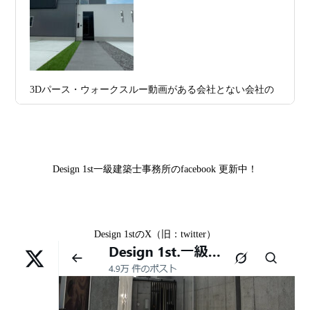
区K様,京都市右京区S様,滋賀県大津市T様,京都市中京区A
2026年07月11
京都・滋賀で注文住宅を建てるなら、建
様,京都市山科区E様,滋賀県大津市S様,滋賀県草津市D様,
日
築家とつくる唯一無二の注文住宅｜無料
京都市中京区M様,京都市北区M様,京都市上京区T様,京都
プラン、相談・3D設計で理想の家づくり
市中京区E様,滋賀県大津市T様,滋賀県大津市A様,京都市
2026年07月09
「自由設計」の本当の意味。どこまで自
山科区Y様,京都市中京区I様,京都市山科区D様,滋賀県草津
3Dパース・ウォークスルー動画がある会社とない会社の
日
由なのか
市S様,京都市北区A様,京都府宇治市I様,京都市中京区N様,
差— “見える家づくり”と“見えない家づくり”の決定的な
滋賀県大津市M様,京都市右京区H様,京都市北区T様,京都
2026年07月07
【残り1組限定】Design1st.一級建築士事
違い —
市北区E様,京都市中京区A様,京都府向日市T様,京都市下
日
務所 モニター募集｜“建築家とつくる
京区H様,京都府宇治市M様,京都市中京区I様,京都府宇治市
家”を特別価格で体験できる最後のチャン
Design 1st一級建築士事務所のfacebook 更新中！
I様,京都市中京区N様,滋賀県湖南市K様,京都市中京区Y様,
ス
京都市北区M様,京都市中京区E様,京都市山科区A様,滋賀
2026年07月02
唯一無二の家づくりを、土地から考え
県大津市D様,京都市伏見区A様,滋賀県草津市S様,京都市
日
る。 建築士の無料相談会実施中！
Design 1stのX（旧：twitter）
中京区T様,京都市北区H様,京都市上京区S様,京都市北区T
様,京都市左京区F様,滋賀県大津市K様,京都市右京区T様,
2026年07月01
古い間取りを現代の暮らしに合わせる設
リフォームとリノベーションの違い― 京都・滋賀で“後悔
京都市南区S様,京都市北区O様
日
計術
しない住まいづくり”を実現するために ―
Withコロナ時代・どんな家を建てたらいいのか？
2026年06月29
京都・滋賀の“変形地”は誰に頼むべきか