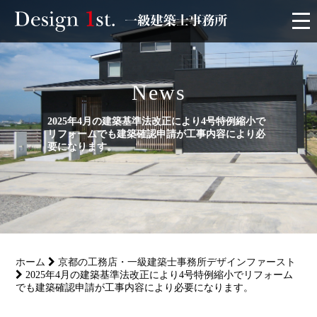
モニター
News
施工実績・施工事例
2025年4月の建築基準法改正により4号特例縮小で
リフォームでも建築確認申請が工事内容により必
リフォーム
要になります。
お客様の声
家づくり
ホーム
京都の工務店・一級建築士事務所デザインファースト
サービス
2025年4月の建築基準法改正により4号特例縮小でリフォーム
でも建築確認申請が工事内容により必要になります。
会社概要