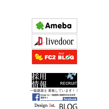
づくりの選び方
デザインファースト一級建築事務所,工務店の注文住宅 モ
2026年06月17
坪単価で比較してはいけない理由— 数字
ダン住宅！京都市中京区の年代不詳な京町屋を再生！
日
では測れない「本当に良い家づくり」の
ために —
注文住宅モニター
2026年06月16
3Dパース・ウォークスルー動画がある会
先着1名！注文住宅モニター｜一級建築士事務所,工務店の
日
社とない会社の差— “見える家づく
デザイン住宅を注文建築で！
り”と“見えない家づくり”の決定的な違い
デザインファーストYouTubeチャンネル
マンションリフォーム
—
スタッフを募集中|一級建築士・二級建築士・営
2026年06月13
築20〜40年の京都・滋賀の家で“本当に直
業・現場管理
日
すべき場所”の見極め方― デザインファ
ーストが伝える、後悔しない改修の優先
スタッフを募集中|一級建築士・二級建築士・営業・現場
順位 ―
管理・事務
一級建築士 募集しています！！
2026年06月11
リフォームとリノベーションの違い― 京
限定3組様・京都・滋賀 注文住宅モニター募集中・残１組
日
都・滋賀で“後悔しない住まいづくり”を
様となっております。
実現するために ―