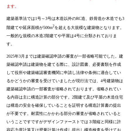
ます。
建築基準法では
1号～3号は木造以外のRC造、鉄骨造か木造でも3
2
階建てや延床面積が500m
を超える大規模な建築物となります。
一般的な規模の木造2階建てや平屋は4号に分類されておりま
す。
2025
年
3
月までは建築確認申請の審査が一部省略可能でした。建
築確認申請は建築物を建てる際に、設計図書、必要書類を作成
して役所や建築確認審査機関に申請し法律や条例に適合してい
るかどうかの審査を受けていましたが現行法では、
4
号建築物は
建築確認申請の一部審査が省略されております。省略されてい
る内容は主に構造計算の部分です。
2
階建て及び平屋の木造住宅
は構造の安全を確保していることを証明する構造計算書の提出
が不要です。耐震性にかかわる部分の審査が省略されていると
いうことですですがデザインファーストでは３階縦と同様に許
容応力度計算又は壁量計算は作成し提出し構造検査を受けてお