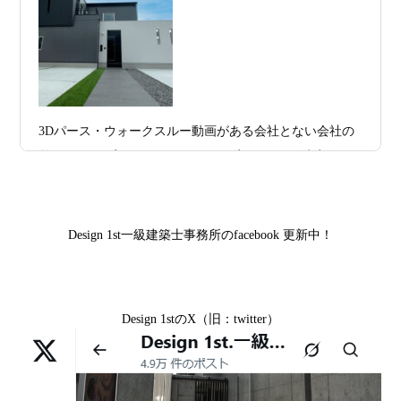
お問合せ有難う御座いました。京都市北区I様,京都市中京
区K様,京都市右京区S様,滋賀県大津市T様,京都市中京区A
2026年07月11
京都・滋賀で注文住宅を建てるなら、建
様,京都市山科区E様,滋賀県大津市S様,滋賀県草津市D様,
日
築家とつくる唯一無二の注文住宅｜無料
京都市中京区M様,京都市北区M様,京都市上京区T様,京都
プラン、相談・3D設計で理想の家づくり
市中京区E様,滋賀県大津市T様,滋賀県大津市A様,京都市
2026年07月09
「自由設計」の本当の意味。どこまで自
山科区Y様,京都市中京区I様,京都市山科区D様,滋賀県草津
3Dパース・ウォークスルー動画がある会社とない会社の
日
由なのか
市S様,京都市北区A様,京都府宇治市I様,京都市中京区N様,
差— “見える家づくり”と“見えない家づくり”の決定的な
滋賀県大津市M様,京都市右京区H様,京都市北区T様,京都
2026年07月07
【残り1組限定】Design1st.一級建築士事
違い —
市北区E様,京都市中京区A様,京都府向日市T様,京都市下
日
務所 モニター募集｜“建築家とつくる
京区H様,京都府宇治市M様,京都市中京区I様,京都府宇治市
家”を特別価格で体験できる最後のチャン
Design 1st一級建築士事務所のfacebook 更新中！
I様,京都市中京区N様,滋賀県湖南市K様,京都市中京区Y様,
ス
京都市北区M様,京都市中京区E様,京都市山科区A様,滋賀
2026年07月02
唯一無二の家づくりを、土地から考え
県大津市D様,京都市伏見区A様,滋賀県草津市S様,京都市
日
る。 建築士の無料相談会実施中！
Design 1stのX（旧：twitter）
中京区T様,京都市北区H様,京都市上京区S様,京都市北区T
様,京都市左京区F様,滋賀県大津市K様,京都市右京区T様,
2026年07月01
古い間取りを現代の暮らしに合わせる設
リフォームとリノベーションの違い― 京都・滋賀で“後悔
京都市南区S様,京都市北区O様
日
計術
しない住まいづくり”を実現するために ―