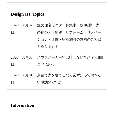
Design
1
st. Topics
2026年08月07
注文住宅モニター募集中・残1組様・家
日
の建替え・新築・リフォーム・リノベー
ション・店舗・宿泊施設の無料のご相談
も承ります！
2026年08月03
ハウスメーカーでは叶わない“設計の自由
日
度”とは何か
2026年08月01
京都で家を建てるなら必ず知っておきた
日
い“敷地のクセ”
2026年07月29
洗面・トイレデザインは“選び方”で空間
日
が決まる
Information
2026年07月26
予算オーバーを防ぐ方法 ― デザインフ