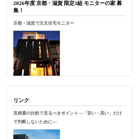
2026年度 京都・滋賀 限定3組 モニターの家 募
日
ァーススト一級建築士事務所が考える“設
集！
計の透明性” ―
京都・滋賀で注文住宅モニター
2026年07月24
旗竿地・狭小地は「土地代が安い＝お
日
得」ではない ―道路が狭い京都・滋賀で
こそ知っておくべき“建築費が上がる理
由”―
2026年07月23
予算が限られていても“美しい家”はつく
日
れる 削るべき場所・残すべき場所をどう
見極めるか
2026年07月20
RC造と木造の本質的な違いと、木造で
施工例・京都市北区・ハイクラスの家1UP
リンク
日
RC風デザインを実現するための設計戦略
多数お問合せありがとうございました。2021～
見積書の比較で見るべきポイント―「安い・高い」だけ
2026年07月13
ガレージハウスを建てたい！愛車と暮ら
2025年度 京都・滋賀の注文住宅モニター募
で判断しないために―
集！
日
す理想の注文住宅｜京都・滋賀で建てる
デザイン住宅