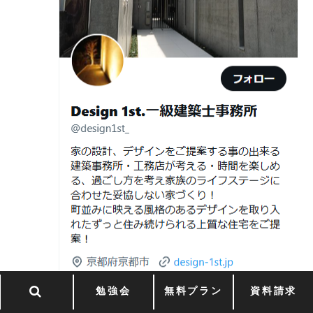
Withコロナ時代・どんな家を建てたらいいのか？
2026年06月29
京都・滋賀の“変形地”は誰に頼むべきか
日
（設計力の差が出るポイント）
ガレージハウスを建てたい！
2026年06月25
部分リフォームを繰り返すと高くつく理
デザイナーズ住宅のリビング・ダイニング
日
由｜デザインファーストが現場で見てき
デザイナーズ住宅のリビング・ダイニング|京都市,京都の
た“本当の落とし穴”
注文住宅｜滋賀県の注文住宅｜名古屋市の注文住宅｜愛
2026年06月21
知らないと数100万円損する？新築・リ
建築費が高騰している今、「本当に家を建てられるのだ
知県の注文住宅｜東京都の注文住宅｜神奈川県の注文住
日
フォーム・リノベーションの本当の価格
ろうか」「予算内で理想の家は実現できるのか」と不安
宅｜千葉県の注文住宅｜埼玉県の注文住宅
差と後悔しない選び方！費用相場やメリ
を抱える方が増えています。
Design 1st.一級建築士事務所のsumika
ット・デメリット
京都市山科区の和風モダンな注文住宅 sumika
2026年06月19
見積書の比較で見るべきポイント―「安
日
い・高い」だけで判断しないために―
Instagram(インスタグラム)ＵＰ！
2026年06月18
建築費が高騰している今、「本当に家を
Design 1st.（デザインファースト） 一級建築士事務所の
日
建てられるのだろうか」「予算内で理想
勉強会
無料プラン
資料請求
Instagram(インスタグラム) design1st.kyoto
の家は実現できるのか」と不安を抱える
新築か、リフォームか。建築費高騰時代に後悔しない家