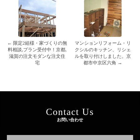
← 限定2組様・家づくりの無
マンションリフォーム・リ
料相談,プラン受付中！京都,
クシルのキッチン、リシェ
滋賀の注文モダンな注文住
ルを取り付けしました。京
宅
都市中京区六角 →
Contact Us
お問い合わせ