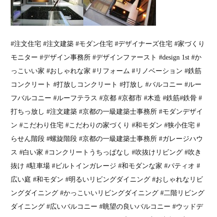
#注文住宅 #注文建築 #モダン住宅 #デザイナーズ住宅 #家づくり
モニター #デザイン事務所 #デザインファースト #design 1st #か
っこいい家 #おしゃれな家 #リフォーム #リノベーション #鉄筋
コンクリート #打放しコンクリート #打放し #バルコニー #ルー
フバルコニー #ルーフテラス #京都 #京都市 #木造 #鉄筋#鉄骨 #
打ちっ放し #注文建築 #京都の一級建築士事務所 #モダンデザイ
ン #こだわり住宅 #こだわりの家づくり #和モダン #狭小住宅 #
らせん階段 #螺旋階段 #京都の一級建築士事務所 #ガレージハウ
ス #白い家 #コンクリートうちっぱなし #吹抜けリビング #吹き
抜け #駐車場 #ビルトインガレージ #和モダンな家 #パティオ #
広い庭 #和モダン #明るいリビングダイニング #おしゃれなリビ
ングダイニング #かっこいいリビングダイニング #二階リビング
ダイニング #広いバルコニー #眺望の良いバルコニー #ウッドデ