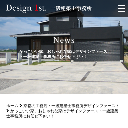
モニター
News
施工実績・施工事例
かっこいい家、おしゃれな家はデザインファース
リフォーム
ト一級建築士事務所にお任せ下さい！
お客様の声
家づくり
ホーム
京都の工務店・一級建築士事務所デザインファースト
サービス
かっこいい家、おしゃれな家はデザインファースト一級建築
士事務所にお任せ下さい！
会社概要