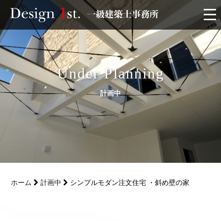
モニター
施工実績・施工事例
Under Planning
計画中
リフォーム
お客様の声
家づくり
ホーム
計画中
シンプルモダン注文住宅 ・斜め壁の家
サービス
会社概要