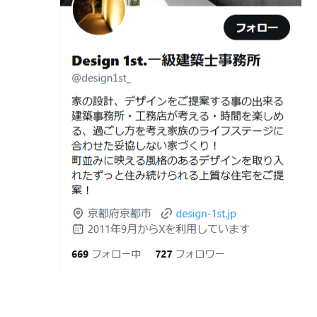
2026年06月25
部分リフォームを繰り返すと高くつく理
デザイナーズ住宅のリビング・ダイニング
日
由｜デザインファーストが現場で見てき
デザイナーズ住宅のリビング・ダイニング|京都市,京都の
た“本当の落とし穴”
注文住宅｜滋賀県の注文住宅｜名古屋市の注文住宅｜愛
2026年06月21
知らないと数100万円損する？新築・リ
建築費が高騰している今、「本当に家を建てられるのだ
知県の注文住宅｜東京都の注文住宅｜神奈川県の注文住
日
フォーム・リノベーションの本当の価格
ろうか」「予算内で理想の家は実現できるのか」と不安
宅｜千葉県の注文住宅｜埼玉県の注文住宅
差と後悔しない選び方！費用相場やメリ
を抱える方が増えています。
Design 1st.一級建築士事務所のsumika
ット・デメリット
京都市山科区の和風モダンな注文住宅 sumika
2026年06月19
見積書の比較で見るべきポイント―「安
日
い・高い」だけで判断しないために―
Instagram(インスタグラム)ＵＰ！
2026年06月18
建築費が高騰している今、「本当に家を
Design 1st.（デザインファースト） 一級建築士事務所の
日
建てられるのだろうか」「予算内で理想
Instagram(インスタグラム) design1st.kyoto
の家は実現できるのか」と不安を抱える
新築か、リフォームか。建築費高騰時代に後悔しない家
京都市中京区の年代不詳な京町屋を再生！
方が増えています。
づくりの選び方
デザインファースト一級建築事務所,工務店の注文住宅 モ
2026年06月17
坪単価で比較してはいけない理由— 数字