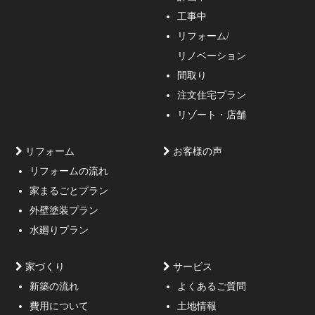
工事中
インをご提案する事の出来る一級建築士事務所・工務店
リフォーム/
の妥協しない家づくり！
リノベーション
間取り
注文住宅プラン
リゾート・店舗
リフォーム
お客様の声
リフォームの流れ
高低差約6m、詳細不明の既存擁壁、変形した敷地内に約
家まるごとプラン
3mの傾斜がある家
外壁塗装プラン
水廻りプラン
家づくり
サービス
新築の流れ
よくあるご質問
費用について
土地情報