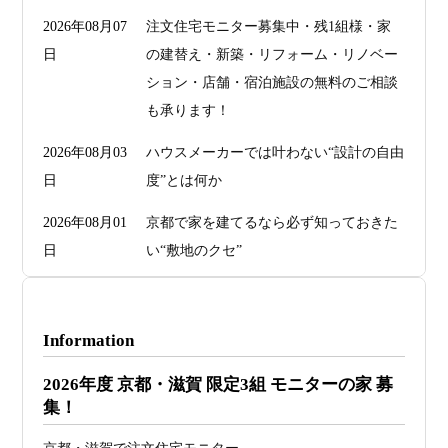
2026年08月07
注文住宅モニター募集中・残1組様・家
日
の建替え・新築・リフォーム・リノベー
ション・店舗・宿泊施設の無料のご相談
も承ります！
2026年08月03
ハウスメーカーでは叶わない“設計の自由
日
度”とは何か
2026年08月01
京都で家を建てるなら必ず知っておきた
日
い“敷地のクセ”
2026年07月29
洗面・トイレデザインは“選び方”で空間
日
が決まる
Information
2026年07月26
予算オーバーを防ぐ方法 ― デザインフ
2026年度 京都・滋賀 限定3組 モニターの家 募
日
ァーススト一級建築士事務所が考える“設
集！
計の透明性” ―