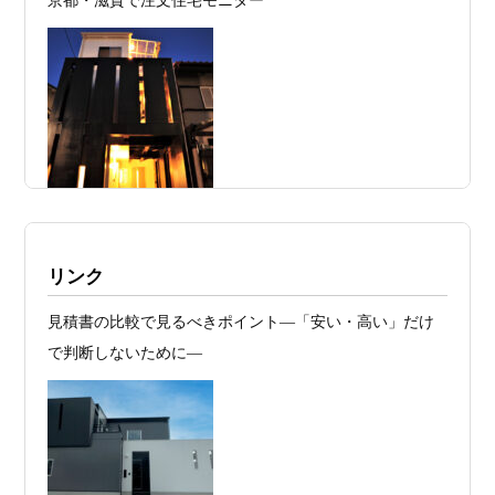
京都・滋賀で注文住宅モニター
2026年07月24
旗竿地・狭小地は「土地代が安い＝お
日
得」ではない ―道路が狭い京都・滋賀で
こそ知っておくべき“建築費が上がる理
由”―
2026年07月23
予算が限られていても“美しい家”はつく
日
れる 削るべき場所・残すべき場所をどう
見極めるか
2026年07月20
RC造と木造の本質的な違いと、木造で
施工例・京都市北区・ハイクラスの家1UP
リンク
日
RC風デザインを実現するための設計戦略
多数お問合せありがとうございました。2021～
見積書の比較で見るべきポイント―「安い・高い」だけ
2026年07月13
ガレージハウスを建てたい！愛車と暮ら
2025年度 京都・滋賀の注文住宅モニター募
で判断しないために―
集！
日
す理想の注文住宅｜京都・滋賀で建てる
デザイン住宅
お問合せ有難う御座いました。京都市北区I様,京都市中京
区K様,京都市右京区S様,滋賀県大津市T様,京都市中京区A
2026年07月11
京都・滋賀で注文住宅を建てるなら、建
様,京都市山科区E様,滋賀県大津市S様,滋賀県草津市D様,
日
築家とつくる唯一無二の注文住宅｜無料