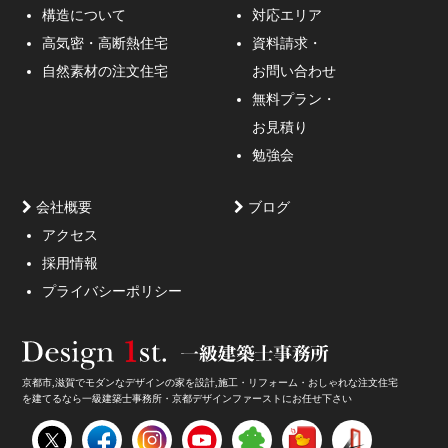
構造について
対応エリア
通行人が一瞬立ち止まる、車がスピードを落としてみる
高気密・高断熱住宅
資料請求・
ような外観デザインのご提案！
自然素材の注文住宅
お問い合わせ
無料プラン・
お見積り
勉強会
会社概要
ブログ
アクセス
採用情報
妥協しないガレージハウスをご提案。
プライバシーポリシー
京都市,滋賀でモダンなデザインの家を設計,施工・リフォーム・おしゃれな注文住宅
を建てるなら一級建築士事務所・京都デザインファーストにお任せ下さい