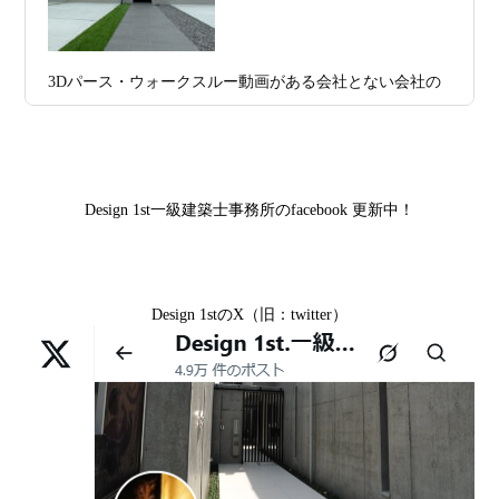
京都市中京区M様,京都市北区M様,京都市上京区T様,京都
プラン、相談・3D設計で理想の家づくり
市中京区E様,滋賀県大津市T様,滋賀県大津市A様,京都市
2026年07月09
「自由設計」の本当の意味。どこまで自
山科区Y様,京都市中京区I様,京都市山科区D様,滋賀県草津
3Dパース・ウォークスルー動画がある会社とない会社の
日
由なのか
市S様,京都市北区A様,京都府宇治市I様,京都市中京区N様,
差— “見える家づくり”と“見えない家づくり”の決定的な
滋賀県大津市M様,京都市右京区H様,京都市北区T様,京都
2026年07月07
【残り1組限定】Design1st.一級建築士事
違い —
市北区E様,京都市中京区A様,京都府向日市T様,京都市下
日
務所 モニター募集｜“建築家とつくる
京区H様,京都府宇治市M様,京都市中京区I様,京都府宇治市
家”を特別価格で体験できる最後のチャン
Design 1st一級建築士事務所のfacebook 更新中！
I様,京都市中京区N様,滋賀県湖南市K様,京都市中京区Y様,
ス
京都市北区M様,京都市中京区E様,京都市山科区A様,滋賀
2026年07月02
唯一無二の家づくりを、土地から考え
県大津市D様,京都市伏見区A様,滋賀県草津市S様,京都市
日
る。 建築士の無料相談会実施中！
Design 1stのX（旧：twitter）
中京区T様,京都市北区H様,京都市上京区S様,京都市北区T
様,京都市左京区F様,滋賀県大津市K様,京都市右京区T様,
2026年07月01
古い間取りを現代の暮らしに合わせる設
リフォームとリノベーションの違い― 京都・滋賀で“後悔
京都市南区S様,京都市北区O様
日
計術
しない住まいづくり”を実現するために ―
Withコロナ時代・どんな家を建てたらいいのか？
2026年06月29
京都・滋賀の“変形地”は誰に頼むべきか
日
（設計力の差が出るポイント）
ガレージハウスを建てたい！