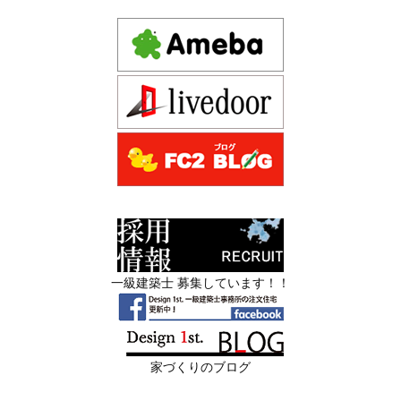
ダン住宅！京都市中京区の年代不詳な京町屋を再生！
日
では測れない「本当に良い家づくり」の
ために —
注文住宅モニター
2026年06月16
3Dパース・ウォークスルー動画がある会
先着1名！注文住宅モニター｜一級建築士事務所,工務店の
日
社とない会社の差— “見える家づく
デザイン住宅を注文建築で！
り”と“見えない家づくり”の決定的な違い
デザインファーストYouTubeチャンネル
マンションリフォーム
—
スタッフを募集中|一級建築士・二級建築士・営
2026年06月13
築20〜40年の京都・滋賀の家で“本当に直
業・現場管理
日
すべき場所”の見極め方― デザインファ
ーストが伝える、後悔しない改修の優先
スタッフを募集中|一級建築士・二級建築士・営業・現場
順位 ―
管理・事務
一級建築士 募集しています！！
2026年06月11
リフォームとリノベーションの違い― 京
限定3組様・京都・滋賀 注文住宅モニター募集中・残１組
日
都・滋賀で“後悔しない住まいづくり”を
様となっております。
実現するために ―
家づくりのブログ
2026年06月10
残１組様・京都・滋賀 注文住宅モニター