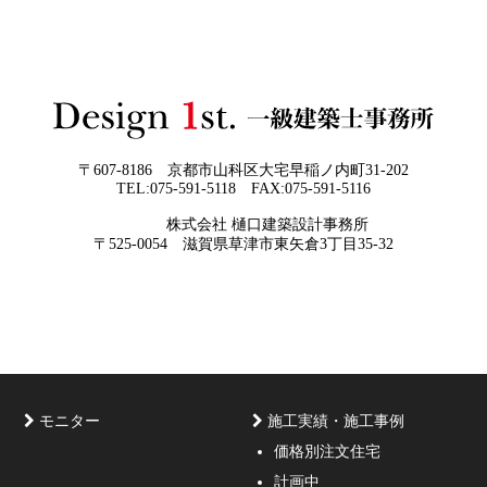
日
い思いを出来る限り正確に、目で見える
ように表現し、形に変える手助けをさせ
て頂ければと常に思っております。夢を
現実に近づけるお手伝いをさせて頂く事
が私たちの仕事なのです。
〒607-8186 京都市山科区大宅早稲ノ内町31-202
TEL:075-591-5118 FAX:075-591-5116
2026年05月29
他社プランを見たときに“必ず”チェック
株式会社 樋口建築設計事務所
日
すべき5つの視点
京都・滋賀で唯一無二の注文住宅・「本物よりリアル」
〒525-0054 滋賀県草津市東矢倉3丁目35-32
な3D設計
モニター
施工実績・施工事例
価格別注文住宅
計画中
家づくりのご相談・無料プラン受付中！家の設計、デザ