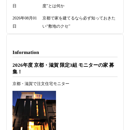
日
度”とは何か
2026年08月01
京都で家を建てるなら必ず知っておきた
日
い“敷地のクセ”
2026年07月29
洗面・トイレデザインは“選び方”で空間
日
が決まる
Information
2026年07月26
予算オーバーを防ぐ方法 ― デザインフ
2026年度 京都・滋賀 限定3組 モニターの家 募
日
ァーススト一級建築士事務所が考える“設
集！
計の透明性” ―
京都・滋賀で注文住宅モニター
2026年07月24
旗竿地・狭小地は「土地代が安い＝お
日
得」ではない ―道路が狭い京都・滋賀で
こそ知っておくべき“建築費が上がる理
由”―
2026年07月23
予算が限られていても“美しい家”はつく