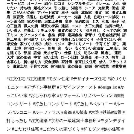
ーサービス オーナー 紹介 口コミ シンプルモダン クレーム 人生 売
りたい 持ち物 婚礼ダンス 引っ越し 湖南市 シニア 光熱費 価値 家
事 こだわりの家 アパート家賃 幸せ 保育 滋賀家 滋賀 家 滋賀工務
店 教育費 倍返し 住宅減税 メーカー 分譲 入札 住宅ローン減税 ロ
ーン返済額 家の性能 追加工事費 変更 契約図面 ミス 和風 基礎 安
心工務店 職人の腕 滋賀の棟梁 建築 コスト 大工の腕前 滋賀の職人
いい職人 珪藻土 ナチュラル 滋賀の家づくり 引き渡し くらすの家 施
工ミス カフェスタイル 点検 保障 定期点検 家守り 住宅会社評判 評
判工務店 住宅選び いい家滋賀 後悔しない家づくり 子育てにいい家
家資金 家づくり成功 成功 イジメ 家づくりノート 子育てど 家し 栗
東 土地 住宅ローンへ 新規 家 安い 安くていい家滋賀 工務店し 家
を建てる 部屋 設備 天才が育つ 仕様 注文 明るい家 風通し 運用
天才 家の価値 中古 安い土地 ローン比較 退職金 ボーナス 教育 田
舎暮らし 賢い借り方 資金援助 家計簿 栗東注文住宅 借入 フラット３
５ 滋賀土地 子育ての家 住宅値段 家の資金 結婚 住宅営業 消費増税
#注文住宅 #注文建築 #モダン住宅 #デザイナーズ住宅 #家づくり
モニター #デザイン事務所 #デザインファースト #design 1st #か
っこいい家 #おしゃれな家 #リフォーム #リノベーション #鉄筋
コンクリート #打放しコンクリート #打放し #バルコニー #ルー
フバルコニー #ルーフテラス #京都 #京都市 #木造 #鉄筋#鉄骨 #
打ちっ放し #注文建築 #京都の一級建築士事務所 #モダンデザイ
ン #こだわり住宅 #こだわりの家づくり #和モダン #狭小住宅 #