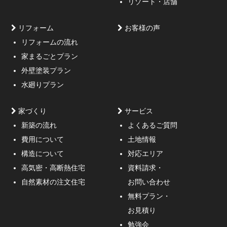
リゾート・店舗
リフォーム
お客様の声
リフォームの流れ
高低差約6m、詳細不明の既存擁壁、変形した敷地内に約
家まるごとプラン
3mの傾斜がある家
外壁塗装プラン
水廻りプラン
家づくり
サービス
新築の流れ
よくあるご質問
費用について
土地情報
構造について
対応エリア
通行人が一瞬立ち止まる、車がスピードを落としてみる
高気密・高断熱住宅
資料請求・
ような外観デザインのご提案！
自然素材の注文住宅
お問い合わせ
無料プラン・
お見積り
勉強会