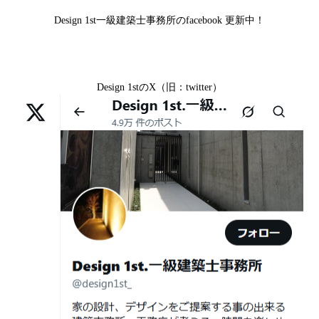
京区H様,京都府宇治市M様,京都市中京区I様,京都府宇治市
家”を特別価格で体験できる最後のチャン
Design 1st一級建築士事務所のfacebook 更新中！
I様,京都市中京区N様,滋賀県湖南市K様,京都市中京区Y様,
ス
京都市北区M様,京都市中京区E様,京都市山科区A様,滋賀
2026年07月02
唯一無二の家づくりを、土地から考え
県大津市D様,京都市伏見区A様,滋賀県草津市S様,京都市
日
る。 建築士の無料相談会実施中！
Design 1stのX（旧：twitter）
中京区T様,京都市北区H様,京都市上京区S様,京都市北区T
様,京都市左京区F様,滋賀県大津市K様,京都市右京区T様,
2026年07月01
古い間取りを現代の暮らしに合わせる設
リフォームとリノベーションの違い― 京都・滋賀で“後悔
京都市南区S様,京都市北区O様
日
計術
しない住まいづくり”を実現するために ―
Withコロナ時代・どんな家を建てたらいいのか？
2026年06月29
京都・滋賀の“変形地”は誰に頼むべきか
日
（設計力の差が出るポイント）
ガレージハウスを建てたい！
2026年06月25
部分リフォームを繰り返すと高くつく理
デザイナーズ住宅のリビング・ダイニング
日
由｜デザインファーストが現場で見てき
デザイナーズ住宅のリビング・ダイニング|京都市,京都の
た“本当の落とし穴”
注文住宅｜滋賀県の注文住宅｜名古屋市の注文住宅｜愛
2026年06月21
知らないと数100万円損する？新築・リ
建築費が高騰している今、「本当に家を建てられるのだ
知県の注文住宅｜東京都の注文住宅｜神奈川県の注文住
日
フォーム・リノベーションの本当の価格
ろうか」「予算内で理想の家は実現できるのか」と不安
宅｜千葉県の注文住宅｜埼玉県の注文住宅