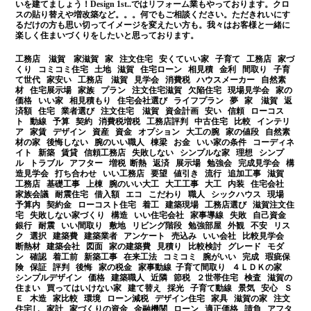
いを建てましょう！
Design 1st
..では
リフォーム
業もやっております。クロ
スの貼り替えや増改築など。。。何でもご相談ください。ただきれいにす
るだけの方も思い切ってイメージを変えたい方も。我々はお客様と一緒に
楽しく住まいづくりをしたいと思っております。
工務店 滋賀 家滋賀 家 注文住宅 安くていい家 子育て 工務店 家づ
くり コミコミ住宅 土地 滋賀 住宅ローン 相見積 金利 間取り 子育
て世代 家安い 工務店 滋賀 見学会 消費税 ハウスメーカー 自然素
材 住宅展示場 家族 プラン 注文住宅滋賀 欠陥住宅 現場見学会 家の
価格 いい家 相見積もり 住宅会社選び ライフプラン 夢 家 滋賀 返
済額 住宅 業者選び 注文住宅 滋賀 資金計画 安い 信頼 ローコス
ト 動線 予算 契約 消費税増税 工務店評判 中古住宅 比較 インテリ
ア 家賃 デザイン 資産 資金 オプション 大工の腕 家の値段 自然素
材の家 後悔しない 腕のいい職人 棟梁 お金 いい家の条件 コーディネ
イト 新築 賃貸 信頼工務店 失敗しない シンプルな家 理想 シンプ
ル トラブル アフター 増税 断熱 返済 展示場 勉強会 完成見学会 構
造見学会 打ち合わせ いい工務店 要望 値引き 流行 追加工事 滋賀
工務店 基礎工事 上棟 腕のいい大工 大工工事 大工 内装 住宅会社
家族会議 耐震住宅 借入額 エコ こだわり 職人 シックハウス 現場
予算内 契約金 ローコスト住宅 着工 建築現場 工務店選び 滋賀注文住
宅 失敗しない家づくり 構造 いい住宅会社 家事導線 失敗 自己資金
銀行 耐震 いい間取り 敷地 リビング階段 勉強部屋 外観 不安 リス
ク 選択 建築費 建築業者 アンケート 売込み いい会社 比較見学会
断熱材 建築会社 図面 家の建築費 見積り 比較検討 グレード モダ
ン 確認 着工前 新築工事 在来工法 コミコミ 腕がいい 完成 瑕疵保
険 保証 評判 後悔 家の税金 家事動線 子育て間取り ４ＬＤＫの家
シンプルデザイン 価格 建築職人 近隣 節税 ２世帯住宅 検査 滋賀の
住まい 買ってはいけない家 建て替え 採光 子育て動線 景気 安心 Ｓ
Ｅ 木造 家比較 環境 ローン減税 デザイン住宅 家具 滋賀の家 注文
住宅し 家計 家づくりの資金 金融機関 ローン 適正価格 請負 アフタ