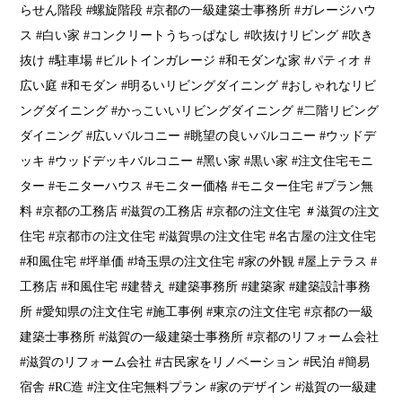
らせん階段 #螺旋階段 #京都の一級建築士事務所 #ガレージハウ
ス #白い家 #コンクリートうちっぱなし #吹抜けリビング #吹き
抜け #駐車場 #ビルトインガレージ #和モダンな家 #パティオ #
広い庭 #和モダン #明るいリビングダイニング #おしゃれなリビ
ングダイニング #かっこいいリビングダイニング #二階リビング
ダイニング #広いバルコニー #眺望の良いバルコニー #ウッドデ
ッキ #ウッドデッキバルコニー #黑い家 #黒い家 #注文住宅モニ
ター #モニターハウス #モニター価格 #モニター住宅 #プラン無
料 #京都の工務店 #滋賀の工務店 #京都の注文住宅 ＃滋賀の注文
住宅 #京都市の注文住宅 #滋賀県の注文住宅 #名古屋の注文住宅
#和風住宅 #坪単価 #埼玉県の注文住宅 #家の外観 #屋上テラス #
工務店 #和風住宅 #建替え #建築事務所 #建築家 #建築設計事務
所 #愛知県の注文住宅 #施工事例 #東京の注文住宅 #京都の一級
建築士事務所 #滋賀の一級建築士事務所 #京都のリフォーム会社
#滋賀のリフォーム会社 #古民家をリノベーション #民泊 #簡易
宿舎 #RC造 #注文住宅無料プラン #家のデザイン #滋賀の一級建