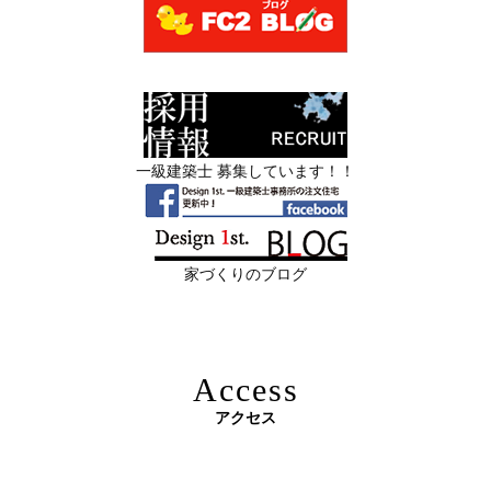
マンションリフォーム
—
スタッフを募集中|一級建築士・二級建築士・営
2026年06月13
築20〜40年の京都・滋賀の家で“本当に直
業・現場管理
日
すべき場所”の見極め方― デザインファ
ーストが伝える、後悔しない改修の優先
スタッフを募集中|一級建築士・二級建築士・営業・現場
順位 ―
管理・事務
一級建築士 募集しています！！
2026年06月11
リフォームとリノベーションの違い― 京
限定3組様・京都・滋賀 注文住宅モニター募集中・残１組
日
都・滋賀で“後悔しない住まいづくり”を
様となっております。
実現するために ―
家づくりのブログ
2026年06月10
残１組様・京都・滋賀 注文住宅モニター
日
募集中｜2026年 理想の住まいを特別価格
で叶える家づくり
Access
2026年06月08
「部分リフォーム」と「フルリノベ」ど
アクセス
日
ちらが得かを判断する基準
原油価格高騰で建築資材が急騰 ― 新築のハードルが上が
2026年06月04
新築かリフォームか迷っている方へ｜デ