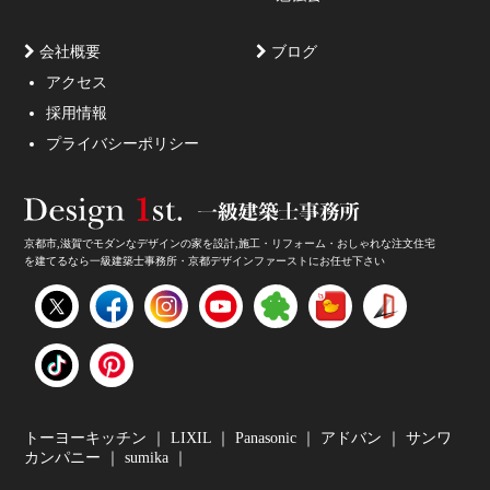
会社概要
ブログ
アクセス
採用情報
妥協しないガレージハウスをご提案。
プライバシーポリシー
京都市,滋賀でモダンなデザインの家を設計,施工・リフォーム・おしゃれな注文住宅
を建てるなら一級建築士事務所・京都デザインファーストにお任せ下さい
家のデザイン・注文住宅のデザイン受付中！
トーヨーキッチン
｜
LIXIL
｜
Panasonic
｜
アドバン
｜
サンワ
カンパニー
｜
sumika
｜