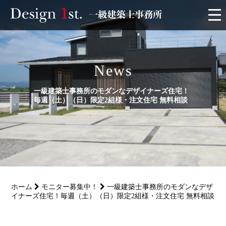
モニター
News
施工実績・施工事例
一級建築士事務所のモダンなデザイナーズ住宅！
リフォーム
毎週（土）（日）限定2組様・注文住宅 無料相談
お客様の声
家づくり
ホーム
モニター募集中！
一級建築士事務所のモダンなデザ
サービス
イナーズ住宅！毎週（土）（日）限定2組様・注文住宅 無料相談
会社概要