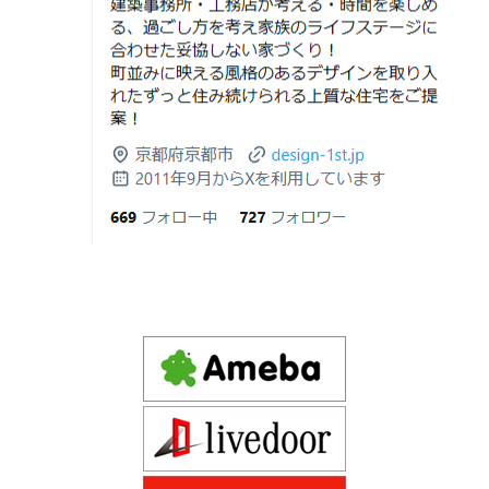
差と後悔しない選び方！費用相場やメリ
を抱える方が増えています。
Design 1st.一級建築士事務所のsumika
ット・デメリット
京都市山科区の和風モダンな注文住宅 sumika
2026年06月19
見積書の比較で見るべきポイント―「安
日
い・高い」だけで判断しないために―
Instagram(インスタグラム)ＵＰ！
2026年06月18
建築費が高騰している今、「本当に家を
Design 1st.（デザインファースト） 一級建築士事務所の
日
建てられるのだろうか」「予算内で理想
Instagram(インスタグラム) design1st.kyoto
の家は実現できるのか」と不安を抱える
新築か、リフォームか。建築費高騰時代に後悔しない家
京都市中京区の年代不詳な京町屋を再生！
方が増えています。
づくりの選び方
デザインファースト一級建築事務所,工務店の注文住宅 モ
2026年06月17
坪単価で比較してはいけない理由— 数字
ダン住宅！京都市中京区の年代不詳な京町屋を再生！
日
では測れない「本当に良い家づくり」の
ために —
注文住宅モニター
2026年06月16
3Dパース・ウォークスルー動画がある会
先着1名！注文住宅モニター｜一級建築士事務所,工務店の
日
社とない会社の差— “見える家づく
デザイン住宅を注文建築で！
り”と“見えない家づくり”の決定的な違い
デザインファーストYouTubeチャンネル