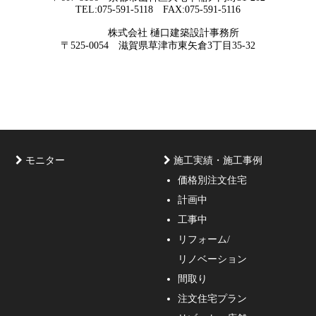
TEL:075-591-5118 FAX:075-591-5116
2026年05月29
他社プランを見たときに“必ず”チェック
株式会社 樋口建築設計事務所
日
すべき5つの視点
京都・滋賀で唯一無二の注文住宅・「本物よりリアル」
〒525-0054 滋賀県草津市東矢倉3丁目35-32
な3D設計
モニター
施工実績・施工事例
価格別注文住宅
計画中
家づくりのご相談・無料プラン受付中！家の設計、デザ
工事中
インをご提案する事の出来る一級建築士事務所・工務店
リフォーム/
の妥協しない家づくり！
リノベーション
間取り
注文住宅プラン