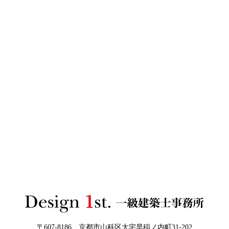
る今、“リフォームでほぼ新築”という選択肢を ―
日
ザインファーストがあなたに最適な家づ
くりを無料提案
2026年06月03
建築費高騰時代──新築か、リフォーム
日
か。迷う人が増える今こそ知っておきた
い“本当の費用差”
2026年06月02
「家づくりの成功は“優先順位”で決まる
3Dパース・ウォークスルー動画がある会社とない会社の
日
──予算でも間取りでもなく、暮らしの軸
差— “見える家づくり”と“見えない家づくり”の決定的な
をつくるということ」
違い —
2026年06月01
お客様の言葉に出来ない、表現しきれな
日
い思いを出来る限り正確に、目で見える
ように表現し、形に変える手助けをさせ
て頂ければと常に思っております。夢を
現実に近づけるお手伝いをさせて頂く事
が私たちの仕事なのです。
〒607-8186 京都市山科区大宅早稲ノ内町31-202