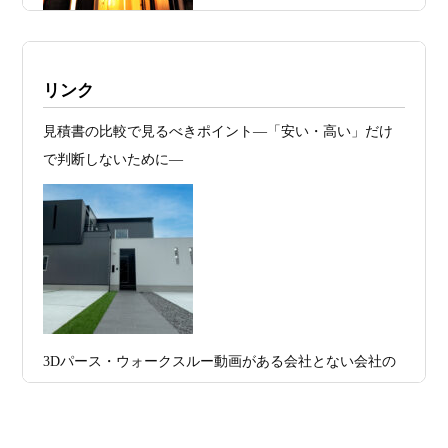
日
れる 削るべき場所・残すべき場所をどう
見極めるか
2026年07月20
RC造と木造の本質的な違いと、木造で
施工例・京都市北区・ハイクラスの家1UP
リンク
日
RC風デザインを実現するための設計戦略
多数お問合せありがとうございました。2021～
見積書の比較で見るべきポイント―「安い・高い」だけ
2026年07月13
ガレージハウスを建てたい！愛車と暮ら
2025年度 京都・滋賀の注文住宅モニター募
で判断しないために―
集！
日
す理想の注文住宅｜京都・滋賀で建てる
デザイン住宅
お問合せ有難う御座いました。京都市北区I様,京都市中京
区K様,京都市右京区S様,滋賀県大津市T様,京都市中京区A
2026年07月11
京都・滋賀で注文住宅を建てるなら、建
様,京都市山科区E様,滋賀県大津市S様,滋賀県草津市D様,
日
築家とつくる唯一無二の注文住宅｜無料
京都市中京区M様,京都市北区M様,京都市上京区T様,京都
プラン、相談・3D設計で理想の家づくり
市中京区E様,滋賀県大津市T様,滋賀県大津市A様,京都市
2026年07月09
「自由設計」の本当の意味。どこまで自
山科区Y様,京都市中京区I様,京都市山科区D様,滋賀県草津
3Dパース・ウォークスルー動画がある会社とない会社の
日
由なのか
市S様,京都市北区A様,京都府宇治市I様,京都市中京区N様,
差— “見える家づくり”と“見えない家づくり”の決定的な
滋賀県大津市M様,京都市右京区H様,京都市北区T様,京都
2026年07月07
【残り1組限定】Design1st.一級建築士事
違い —
市北区E様,京都市中京区A様,京都府向日市T様,京都市下
日
務所 モニター募集｜“建築家とつくる