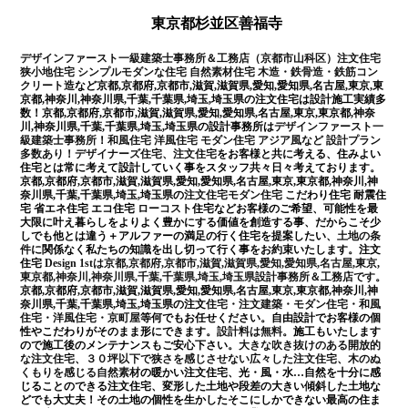
東京都杉並区善福寺
デザインファースト一級建築士事務所＆工務店（京都市山科区）
注文住宅
狭小地住宅 シンプルモダンな住宅 自然素材住宅 木造・鉄骨造・鉄筋コン
クリート造
など京都,京都府,京都市,滋賀,滋賀県,愛知,愛知県,名古屋,東京,東
京都,神奈川,神奈川県,千葉,千葉県,埼玉,埼玉県の注文住宅は設計施工実績多
数！京都,京都府,京都市,滋賀,滋賀県,愛知,愛知県,名古屋,東京,東京都,神奈
川,神奈川県,千葉,千葉県,埼玉,埼玉県の設計事務所は
デザインファースト一
級建築士事務所
！
和風住宅 洋風住宅 モダン住宅 アジア風など 設計プラン
多数あり！
デザイナーズ住宅、注文住宅
をお客様と共に考える、住みよい
住宅とは常に考えて設計していく事をスタッフ共々日々考えております。
京都,京都府,京都市,滋賀,滋賀県,愛知,愛知県,名古屋,東京,東京都,神奈川,神
奈川県,千葉,千葉県,埼玉,埼玉県の
注文住宅モダン住宅
こだわり住宅 耐震住
宅 省エネ住宅 エコ住宅
ローコスト
住宅などお客様のご希望、可能性を最
大限に叶え暮らしをよりよく豊かにする価値を創造する事、だからこそ少
しでも他とは違う＋アルファーの満足の行く住宅を提案したい、
土地の条
件
に関係なく私たちの知識を出し切って行く事をお約束いたします。注文
住宅
Design 1stは京都,京都府,京都市,滋賀,滋賀県,愛知,愛知県,名古屋,東京,
東京都,神奈川,神奈川県,千葉,千葉県,埼玉,埼玉県設計事務所＆工務店です
。
京都,京都府,京都市,滋賀,滋賀県,愛知,愛知県,名古屋,東京,東京都,神奈川,神
奈川県,千葉,千葉県,埼玉,埼玉県の注文
住宅・注文建築・モダン住宅・和風
住宅・洋風住宅・京町屋
等何でもお任せください。自由設計でお客様の個
性やこだわりがそのまま形にできます。
設計料は無料
。施工もいたします
ので施工後のメンテナンスもご安心下さい。
大きな吹き抜けのある開放的
な注文住宅
、
３０坪以下で狭さを感じさせない広々した注文住宅
、
木のぬ
くもりを感じる自然素材
の暖かい注文住宅、光・風・水…自然を十分に感
じることのできる注文住宅、変形した土地や段差の大きい傾斜した土地な
どでも大丈夫！その土地の個性を生かしたそこにしかできない最高の住ま