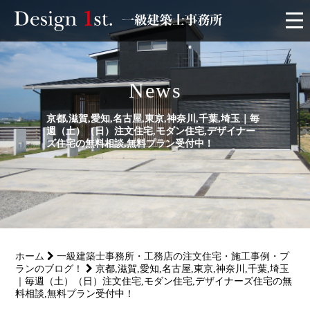
モニター
News
施工実績・施工事例
京都,滋賀,愛知,名古屋,東京,神奈川,千葉,埼玉｜毎
週（土）（日）注文住宅,モダン住宅,デザイナー
リフォーム
ズ住宅の無料相談,無料プラン受付中！
お客様の声
家づくり
ホーム
一級建築士事務所・工務店の注文住宅・施工事例・プ
サービス
ランのブログ！
京都,滋賀,愛知,名古屋,東京,神奈川,千葉,埼玉
｜毎週（土）（日）注文住宅,モダン住宅,デザイナーズ住宅の無
料相談,無料プラン受付中！
会社概要