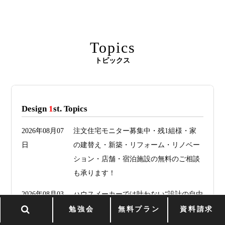
Topics
トピックス
Design
1
st. Topics
2026年08月07
注文住宅モニター募集中・残1組様・家
日
の建替え・新築・リフォーム・リノベー
ション・店舗・宿泊施設の無料のご相談
も承ります！
2026年08月03
ハウスメーカーでは叶わない“設計の自由
日
度”とは何か
勉強会
無料プラン
資料請求