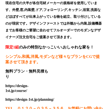
現在住宅の大半が各住宅材メーカーの規格材を使用していま
す、外壁,窓,内装壁,ドア,フォローリング,キッチン,浴室,洗面な
どほぼすべてが出来上がっている物を組立、取り付けしている
のが現状です。デザインファーストでは外観から内装,設備機器
までお客様のご要望に合わせてフルオーダーでのモダンなデザ
イナーズ注文住宅をご提案させて頂きます。
限定1組
のみの特別なかっこいい,おしゃれな家を！
シンプル,和風,洋風,モダンなど様々なプランをCGで提
案させて頂きます。
無料プラン
・
無料見積も
り
https://design-
1st.jp/course/
https://design-1st.jp/planning/
TEL ０１２０－０３５－３５６ お気軽にお問い合わ