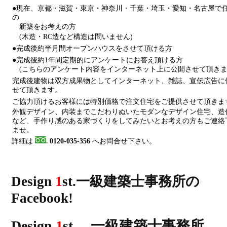
●現在、京都・滋賀・東京・神奈川・千葉・埼玉・愛知・名古屋で
の
新築をお考えの方
(木造・RC造など構造は問いません)
●完成後約半月間オープンハウスをさせて頂ける方
●完成後約1年間定期的にアンケートにお答え頂ける方
(こちらのアンケート内容をインターネット上に公開させて頂きま
完成後建物は双方成果物としてインターネット、雑誌、宣伝広告に
せて頂きます。
ご協力頂けるお客様には特別価格で注文住宅をご提供させて頂きま
外観デザイン、内装までこだわりぬいたモダンなデザイン住宅、造
など、手作り感のある家づくりをしてみたいとお考えの方もご連絡
ませ。
詳細は
0120-035-356
へお問合せ下さい。
Design
1
st.一級建築士事務所の
Facebook!
Design
1
st. 一級建築士事務所