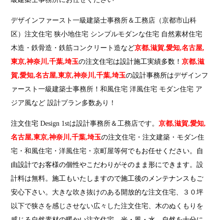
デザインファースト一級建築士事務所＆工務店（京都市山科
区）
注文住宅 狭小地住宅 シンプルモダンな住宅 自然素材住宅
木造・鉄骨造・鉄筋コンクリート造
など
京都,滋賀,愛知,名古屋,
東京,神奈川,千葉,埼玉
の注文住宅は設計施工実績多数！
京都,滋
賀,愛知,名古屋,東京,神奈川,千葉,埼玉
の設計事務所は
デザインフ
ァースト一級建築士事務所
！
和風住宅 洋風住宅 モダン住宅 ア
ジア風など 設計プラン多数あり！
注文住宅
Design 1stは設計事務所＆工務店です
。
京都,滋賀,愛知,
名古屋,東京,神奈川,千葉,埼玉
の注文
住宅・注文建築・モダン住
宅・和風住宅・洋風住宅・京町屋
等何でもお任せください。自
由設計でお客様の個性やこだわりがそのまま形にできます。
設
計料は無料
。施工もいたしますので施工後のメンテナンスもご
安心下さい。
大きな吹き抜けのある開放的な注文住宅
、
３０坪
以下で狭さを感じさせない広々した注文住宅
、
木のぬくもりを
感じる自然素材
の暖かい注文住宅、光・風・水…自然を十分に