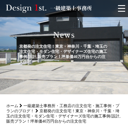
モニター
News
施工実績・施工事例
京都発の注文住宅！東京・神奈川・千葉・埼玉の
注文住宅・モダン住宅・デザイナーズ住宅の施工
リフォーム
事例/設計,販売プラン！坪単価40万円台からの注
文住宅
お客様の声
家づくり
ホーム
一級建築士事務所・工務店の注文住宅・施工事例・プ
サービス
ランのブログ！
京都発の注文住宅！東京・神奈川・千葉・埼
玉の注文住宅・モダン住宅・デザイナーズ住宅の施工事例/設計,
販売プラン！坪単価40万円台からの注文住宅
会社概要