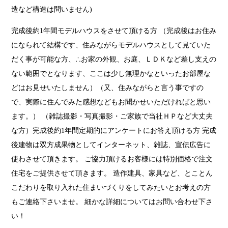
造など構造は問いません)
完成後約1年間モデルハウスをさせて頂ける方 （完成後はお住み
になられて結構です、住みながらモデルハウスとして見ていた
だく事が可能な方、∴お家の外観、お庭、ＬＤＫなど差し支えの
ない範囲でとなります、ここは少し無理かなといったお部屋な
どはお見せいたしません）（又、住みながらと言う事ですの
で、実際に住んでみた感想などもお聞かせいただければと思い
ます。） （雑誌撮影・写真撮影・ご家族で当社ＨＰなど大丈夫
な方）完成後約1年間定期的にアンケートにお答え頂ける方 完成
後建物は双方成果物としてインターネット、雑誌、宣伝広告に
使わさせて頂きます。 ご協力頂けるお客様には特別価格で注文
住宅をご提供させて頂きます。 造作建具、家具など、とことん
こだわりを取り入れた住まいづくりをしてみたいとお考えの方
もご連絡下さいませ。 細かな詳細についてはお問い合わせ下さ
い！