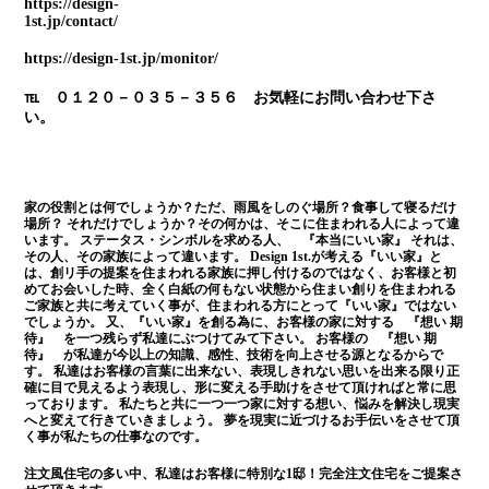
https://design-
1st.jp/contact/
https://design-1st.jp/monitor/
℡ ０１２０－０３５－３５６ お気軽にお問い合わせ下さ
い。
家の役割とは何でしょうか？ただ、雨風をしのぐ場所？食事して寝るだけ
場所？ それだけでしょうか？その何かは、そこに住まわれる人によって違
います。 ステータス・シンボルを求める人、 『本当にいい家』 それは、
その人、その家族によって違います。 Design 1st.が考える『いい家』と
は、創リ手の提案を住まわれる家族に押し付けるのではなく、お客様と初
めてお会いした時、全く白紙の何もない状態から住まい創りを住まわれる
ご家族と共に考えていく事が、住まわれる方にとって『いい家』ではない
でしょうか。 又、『いい家』を創る為に、お客様の家に対する 『想い 期
待』 を一つ残らず私達にぶつけてみて下さい。 お客様の 『想い 期
待』 が私達が今以上の知識、感性、技術を向上させる源となるからで
す。 私達はお客様の言葉に出来ない、表現しきれない思いを出来る限り正
確に目で見えるよう表現し、形に変える手助けをさせて頂ければと常に思
っております。 私たちと共に一つ一つ家に対する想い、悩みを解決し現実
へと変えて行きていきましょう。 夢を現実に近づけるお手伝いをさせて頂
く事が私たちの仕事なのです。
注文風住宅の多い中、私達はお客様に特別な1邸！完全注文住宅をご提案さ