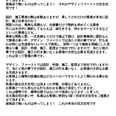
せて頂きます。
規格品で無いものは作ってしまう！ それがデザインファーストの注文住
宅です！
設計、施工業者の数は多数ありますが、果してどれだけの業者が本当に設
計、施工出来るのか？
間取りのみ、簡単な見積もり、仕様書だけで契約を求めてくる業者
中には今月中に契約してもらえば、値引きする、何かをサービスするなど
といった業者なども…
簡単な間取り図、一式見積もりだけで後は下請け、設計事務所に委託なん
で業者が多い中、デザイン ファーストでは当たり前の事ですが、打ち合
わせ時には完成形をCGパースで表現し、材料一つまで価格を明確にした見
積もり書、設計、申請、施工、監理まで自社で行いますので、当たり前の
事ですが設計、施工の行き違いなくお客様の大切なお家を完成させます。
これは至って普通の事です。
デザイン ファーストでは設計、申請、施工、監理まで自社で行いますの
で、当たり前の事ですが設計、施工の行き違いなく、お客様の大切なお家
を完成させます。
お客様より標準の設備仕様はどのメーカーですか？とよく聞かれる事があ
ります。
私達の創る注文住宅には決まった外観、仕様などありません。
お客様と一から何もかも打ち合わせを重ねて決定していきます。
これは標準です、標準仕様ではないので追加になります…と言った
注文風住宅の多い中、私達はお客様に特別な1邸！完全注文住宅をご提案さ
せて頂きます。
規格品で無いものは作ってしまう！ これが本当の注文住宅です