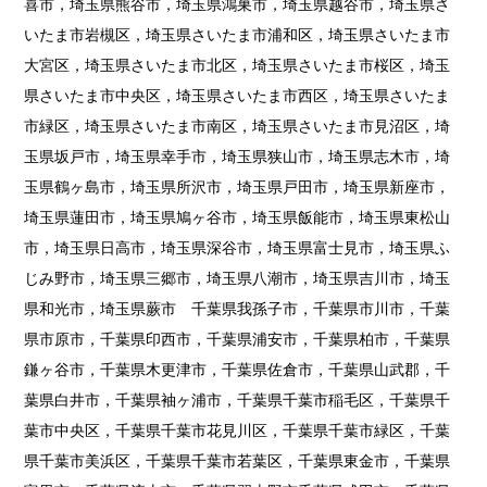
喜市，埼玉県熊谷市，埼玉県鴻巣市，埼玉県越谷市，埼玉県さ
いたま市岩槻区，埼玉県さいたま市浦和区，埼玉県さいたま市
大宮区，埼玉県さいたま市北区，埼玉県さいたま市桜区，埼玉
県さいたま市中央区，埼玉県さいたま市西区，埼玉県さいたま
市緑区，埼玉県さいたま市南区，埼玉県さいたま市見沼区，埼
玉県坂戸市，埼玉県幸手市，埼玉県狭山市，埼玉県志木市，埼
玉県鶴ヶ島市，埼玉県所沢市，埼玉県戸田市，埼玉県新座市，
埼玉県蓮田市，埼玉県鳩ヶ谷市，埼玉県飯能市，埼玉県東松山
市，埼玉県日高市，埼玉県深谷市，埼玉県富士見市，埼玉県ふ
じみ野市，埼玉県三郷市，埼玉県八潮市，埼玉県吉川市，埼玉
県和光市，埼玉県蕨市 千葉県我孫子市，千葉県市川市，千葉
県市原市，千葉県印西市，千葉県浦安市，千葉県柏市，千葉県
鎌ヶ谷市，千葉県木更津市，千葉県佐倉市，千葉県山武郡，千
葉県白井市，千葉県袖ヶ浦市，千葉県千葉市稲毛区，千葉県千
葉市中央区，千葉県千葉市花見川区，千葉県千葉市緑区，千葉
県千葉市美浜区，千葉県千葉市若葉区，千葉県東金市，千葉県