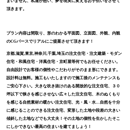
まいません、私達が想い、夢を現実に変えるお手伝いをさせて
頂きます。
プラン内容は間取り、形のわかる平面図、立面図、外観、内観
のCGパースでリアルにご提案させて頂きます！
京都,滋賀,東京,神奈川,千葉,埼玉の注文住宅・注文建築・モダン
住宅・和風住宅・洋風住宅・京町屋等何でもお任せください。
自由設計でお客様の個性やこだわりがそのまま形にできます。
設計料は無料。施工もいたしますので施工後のメンテナンスも
ご安心下さい。大きな吹き抜けのある開放的な注文住宅、３０
坪以下で狭さを感じさせない広々した注文住宅、木のぬくもり
を感じる自然素材の暖かい注文住宅、光・風・水…自然を十分
に感じることのできる注文住宅、変形した土地や段差の大きい
傾斜した土地などでも大丈夫！その土地の個性を生かしたそこ
にしかできない最高の住まいを建てましょう！