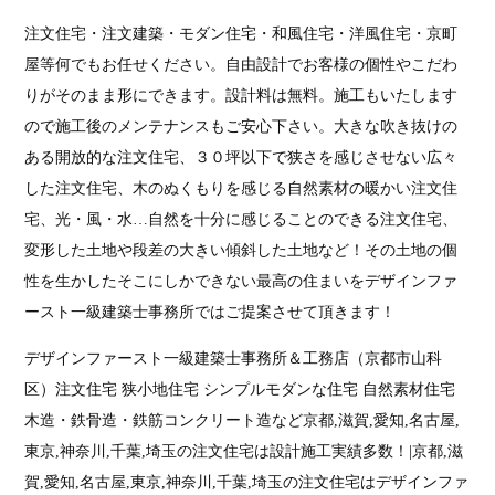
注文住宅・注文建築・モダン住宅・和風住宅・洋風住宅・京町
屋等何でもお任せください。自由設計でお客様の個性やこだわ
りがそのまま形にできます。設計料は無料。施工もいたします
ので施工後のメンテナンスもご安心下さい。大きな吹き抜けの
ある開放的な注文住宅、３０坪以下で狭さを感じさせない広々
した注文住宅、木のぬくもりを感じる自然素材の暖かい注文住
宅、光・風・水…自然を十分に感じることのできる注文住宅、
変形した土地や段差の大きい傾斜した土地など！その土地の個
性を生かしたそこにしかできない最高の住まいを
デザインファ
ースト一級建築士事務所では
ご提案させて頂きます！
デザインファースト一級建築士事務所＆工務店（京都市山科
区）注文住宅 狭小地住宅 シンプルモダンな住宅 自然素材住宅
木造・鉄骨造・鉄筋コンクリート造など京都,滋賀,愛知,名古屋,
東京,神奈川,千葉,埼玉の注文住宅は設計施工実績多数！|京都,滋
賀,愛知,名古屋,東京,神奈川,千葉,埼玉の注文住宅はデザインファ