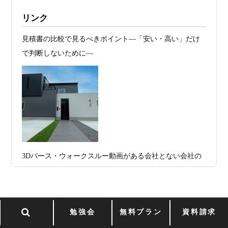
2026年07月20
RC造と木造の本質的な違いと、木造で
施工例・京都市北区・ハイクラスの家1UP
リンク
日
RC風デザインを実現するための設計戦略
多数お問合せありがとうございました。2021～
見積書の比較で見るべきポイント―「安い・高い」だけ
2026年07月13
ガレージハウスを建てたい！愛車と暮ら
2025年度 京都・滋賀の注文住宅モニター募
で判断しないために―
集！
日
す理想の注文住宅｜京都・滋賀で建てる
デザイン住宅
お問合せ有難う御座いました。京都市北区I様,京都市中京
区K様,京都市右京区S様,滋賀県大津市T様,京都市中京区A
2026年07月11
京都・滋賀で注文住宅を建てるなら、建
様,京都市山科区E様,滋賀県大津市S様,滋賀県草津市D様,
日
築家とつくる唯一無二の注文住宅｜無料
京都市中京区M様,京都市北区M様,京都市上京区T様,京都
プラン、相談・3D設計で理想の家づくり
市中京区E様,滋賀県大津市T様,滋賀県大津市A様,京都市
2026年07月09
「自由設計」の本当の意味。どこまで自
山科区Y様,京都市中京区I様,京都市山科区D様,滋賀県草津
3Dパース・ウォークスルー動画がある会社とない会社の
日
由なのか
市S様,京都市北区A様,京都府宇治市I様,京都市中京区N様,
差— “見える家づくり”と“見えない家づくり”の決定的な
滋賀県大津市M様,京都市右京区H様,京都市北区T様,京都
2026年07月07
【残り1組限定】Design1st.一級建築士事
違い —
市北区E様,京都市中京区A様,京都府向日市T様,京都市下
日
務所 モニター募集｜“建築家とつくる
京区H様,京都府宇治市M様,京都市中京区I様,京都府宇治市
家”を特別価格で体験できる最後のチャン
勉強会
無料プラン
資料請求
Design 1st一級建築士事務所のfacebook 更新中！
I様,京都市中京区N様,滋賀県湖南市K様,京都市中京区Y様,
ス