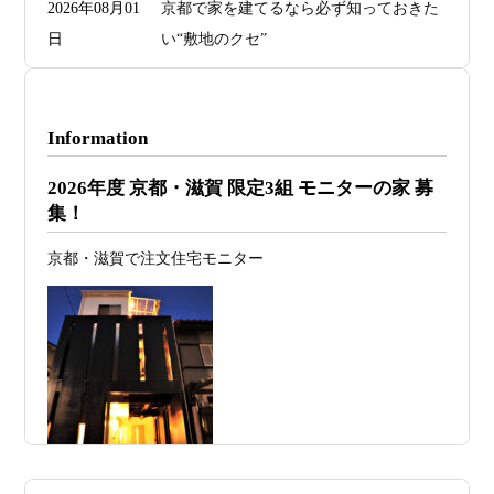
2026年08月01
京都で家を建てるなら必ず知っておきた
日
い“敷地のクセ”
2026年07月29
洗面・トイレデザインは“選び方”で空間
日
が決まる
Information
2026年07月26
予算オーバーを防ぐ方法 ― デザインフ
2026年度 京都・滋賀 限定3組 モニターの家 募
日
ァーススト一級建築士事務所が考える“設
集！
計の透明性” ―
京都・滋賀で注文住宅モニター
2026年07月24
旗竿地・狭小地は「土地代が安い＝お
日
得」ではない ―道路が狭い京都・滋賀で
こそ知っておくべき“建築費が上がる理
由”―
2026年07月23
予算が限られていても“美しい家”はつく
日
れる 削るべき場所・残すべき場所をどう
見極めるか