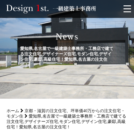
モニター
News
施工実績・施工事例
愛知県,名古屋で一級建築士事務所・工務店で建て
る注文住宅,デザイナーズ住宅,モダン住宅,デザイ
リフォーム
ン住宅,豪邸,高級住宅！愛知県,名古屋の注文住
宅！
お客様の声
家づくり
ホーム
京都・滋賀の注文住宅、坪単価40万からの注文住宅・
サービス
モダン住
愛知県,名古屋で一級建築士事務所・工務店で建てる
注文住宅,デザイナーズ住宅,モダン住宅,デザイン住宅,豪邸,高級
住宅！愛知県,名古屋の注文住宅！
会社概要