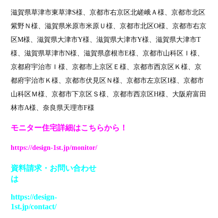
滋賀県草津市東草津S様、京都市右京区北嵯峨Ａ様、京都市北区
紫野Ｎ様、滋賀県米原市米原Ｕ様、京都市北区O様、京都市右京
区M様、滋賀県大津市Y様、滋賀県大津市Y様、滋賀県大津市T
様、滋賀県草津市N様、滋賀県彦根市E様、京都市山科区Ｉ様、
京都府宇治市Ｉ様、京都市上京区Ｅ様、京都市西京区Ｋ様、京
都府宇治市Ｋ様、京都市伏見区Ｎ様、京都市左京区I様、京都市
山科区Ｍ様、京都市下京区Ｓ様、京都市西京区H様、大阪府富田
林市A様、奈良県天理市F様
モニター住宅詳細はこちらから
！
https://design-1st.jp/monitor/
資料請求
・
お問い合わせ
は
https://design-
1st.jp/contact/