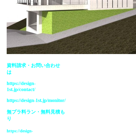
資料請求
・
お問い合わせ
は
https://design-
1st.jp/contact/
https://design-1st.jp/monitor/
無プラ料ラン
・
無料見積も
り
https://design-