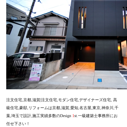
注文住宅,京都,滋賀|注文住宅,モダン住宅,デザイナーズ住宅, 高
級住宅,豪邸,リフォームは京都,滋賀,愛知,名古屋,東京,神奈川,千
葉,埼玉で設計,施工実績多数のDesign
1
st.一級建築士事務所にお
任せ下さい！