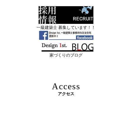
業・現場管理
日
すべき場所”の見極め方― デザインファ
ーストが伝える、後悔しない改修の優先
スタッフを募集中|一級建築士・二級建築士・営業・現場
順位 ―
管理・事務
一級建築士 募集しています！！
2026年06月11
リフォームとリノベーションの違い― 京
限定3組様・京都・滋賀 注文住宅モニター募集中・残１組
日
都・滋賀で“後悔しない住まいづくり”を
様となっております。
実現するために ―
家づくりのブログ
2026年06月10
残１組様・京都・滋賀 注文住宅モニター
日
募集中｜2026年 理想の住まいを特別価格
で叶える家づくり
Access
2026年06月08
「部分リフォーム」と「フルリノベ」ど
アクセス
日
ちらが得かを判断する基準
原油価格高騰で建築資材が急騰 ― 新築のハードルが上が
2026年06月04
新築かリフォームか迷っている方へ｜デ
る今、“リフォームでほぼ新築”という選択肢を ―
日
ザインファーストがあなたに最適な家づ
くりを無料提案