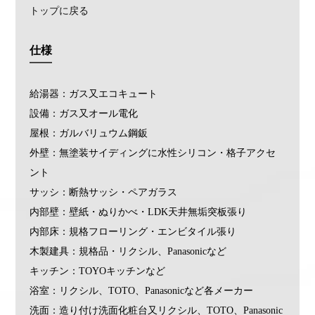
トップに戻る
仕様
給湯器：ガス又エコキュート
設備：ガス又オール電化
屋根：ガルバリュウム鋼鈑
外壁：無塗装サイディングに水性シリコン・格子アクセ
ント
サッシ：断熱サッシ・ペアガラス
内部壁：壁紙・ぬりかべ・LDK天井無垢突板張り
内部床：規格フローリング・エンビタイル張り
木製建具：規格品・リクシル、Panasonicなど
キッチン：TOYOキッチンなど
浴室：リクシル、TOTO、Panasonicなど各メーカー
洗面：造り付け洗面化粧台又リクシル、TOTO、Panasonic