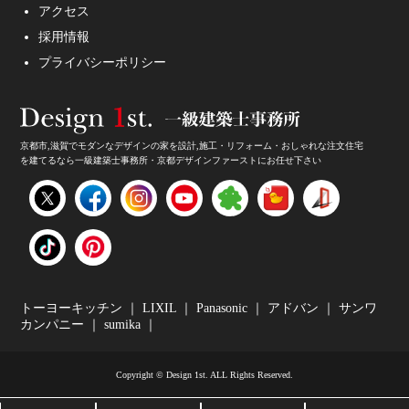
アクセス
採用情報
妥協しないガレージハウスをご提案。
プライバシーポリシー
京都市,滋賀でモダンなデザインの家を設計,施工・リフォーム・おしゃれな注文住宅
を建てるなら一級建築士事務所・京都デザインファーストにお任せ下さい
家のデザイン・注文住宅のデザイン受付中！
トーヨーキッチン
｜
LIXIL
｜
Panasonic
｜
アドバン
｜
サンワ
カンパニー
｜
sumika
｜
Copyright © Design 1st. ALL Rights Reserved.