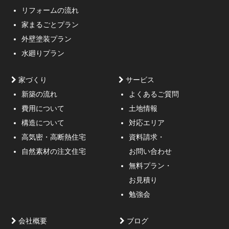
リフォームの流れ
高低差約6m、詳細不明の既存擁壁、変形した敷地内に約
家まるごとプラン
3mの傾斜がある家
外壁塗装プラン
水廻りプラン
家づくり
サービス
新築の流れ
よくあるご質問
費用について
土地情報
構造について
対応エリア
通行人が一瞬立ち止まる、車がスピードを落としてみる
高気密・高断熱住宅
資料請求・
ような外観デザインのご提案！
自然素材の注文住宅
お問い合わせ
無料プラン・
お見積り
勉強会
会社概要
ブログ