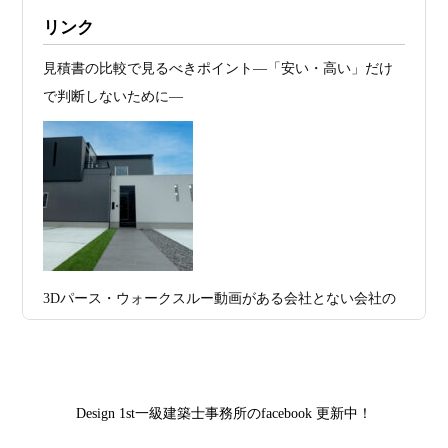
2026年07月20
RC造と木造の本質的な違いと、木造で
施工例・京都市北区・ハイクラスの家1UP
リンク
日
RC風デザインを実現するための設計戦略
多数お問合せありがとうございました。2021～
見積書の比較で見るべきポイント―「安い・高い」だけ
2026年07月13
ガレージハウスを建てたい！愛車と暮ら
2025年度 京都・滋賀の注文住宅モニター募
で判断しないために―
集！
日
す理想の注文住宅｜京都・滋賀で建てる
デザイン住宅
お問合せ有難う御座いました。京都市北区I様,京都市中京
区K様,京都市右京区S様,滋賀県大津市T様,京都市中京区A
2026年07月11
京都・滋賀で注文住宅を建てるなら、建
様,京都市山科区E様,滋賀県大津市S様,滋賀県草津市D様,
日
築家とつくる唯一無二の注文住宅｜無料
京都市中京区M様,京都市北区M様,京都市上京区T様,京都
プラン、相談・3D設計で理想の家づくり
市中京区E様,滋賀県大津市T様,滋賀県大津市A様,京都市
2026年07月09
「自由設計」の本当の意味。どこまで自
山科区Y様,京都市中京区I様,京都市山科区D様,滋賀県草津
3Dパース・ウォークスルー動画がある会社とない会社の
日
由なのか
市S様,京都市北区A様,京都府宇治市I様,京都市中京区N様,
差— “見える家づくり”と“見えない家づくり”の決定的な
滋賀県大津市M様,京都市右京区H様,京都市北区T様,京都
2026年07月07
【残り1組限定】Design1st.一級建築士事
違い —
市北区E様,京都市中京区A様,京都府向日市T様,京都市下
日
務所 モニター募集｜“建築家とつくる
京区H様,京都府宇治市M様,京都市中京区I様,京都府宇治市
家”を特別価格で体験できる最後のチャン
Design 1st一級建築士事務所のfacebook 更新中！
I様,京都市中京区N様,滋賀県湖南市K様,京都市中京区Y様,
ス