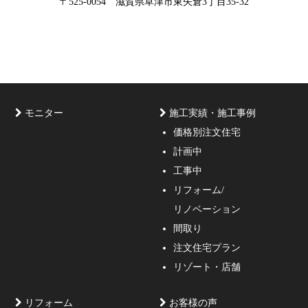
〒525-0054 滋賀県草津市東矢倉3丁目35-32
な3D設計
モニター
施工実績・施工事例
価格別注文住宅
計画中
家づくりのご相談・無料プラン受付中！家の設計、デザ
工事中
インをご提案する事の出来る一級建築士事務所・工務店
リフォーム/
の妥協しない家づくり！
リノベーション
間取り
注文住宅プラン
リゾート・店舗
リフォーム
お客様の声