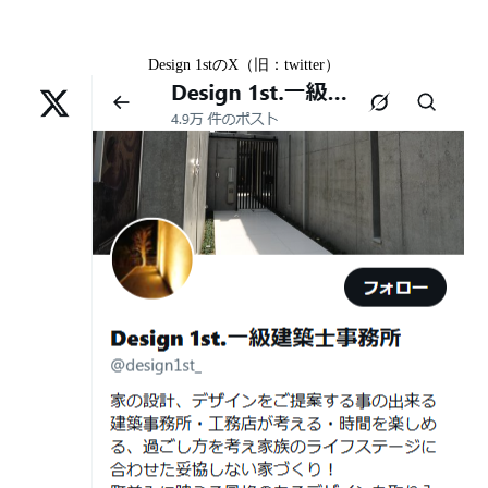
京都市北区M様,京都市中京区E様,京都市山科区A様,滋賀
2026年07月02
唯一無二の家づくりを、土地から考え
県大津市D様,京都市伏見区A様,滋賀県草津市S様,京都市
日
る。 建築士の無料相談会実施中！
Design 1stのX（旧：twitter）
中京区T様,京都市北区H様,京都市上京区S様,京都市北区T
様,京都市左京区F様,滋賀県大津市K様,京都市右京区T様,
2026年07月01
古い間取りを現代の暮らしに合わせる設
リフォームとリノベーションの違い― 京都・滋賀で“後悔
京都市南区S様,京都市北区O様
日
計術
しない住まいづくり”を実現するために ―
Withコロナ時代・どんな家を建てたらいいのか？
2026年06月29
京都・滋賀の“変形地”は誰に頼むべきか
日
（設計力の差が出るポイント）
ガレージハウスを建てたい！
2026年06月25
部分リフォームを繰り返すと高くつく理
デザイナーズ住宅のリビング・ダイニング
日
由｜デザインファーストが現場で見てき
デザイナーズ住宅のリビング・ダイニング|京都市,京都の
た“本当の落とし穴”
注文住宅｜滋賀県の注文住宅｜名古屋市の注文住宅｜愛
2026年06月21
知らないと数100万円損する？新築・リ
建築費が高騰している今、「本当に家を建てられるのだ
知県の注文住宅｜東京都の注文住宅｜神奈川県の注文住
日
フォーム・リノベーションの本当の価格
ろうか」「予算内で理想の家は実現できるのか」と不安
宅｜千葉県の注文住宅｜埼玉県の注文住宅
差と後悔しない選び方！費用相場やメリ
を抱える方が増えています。
Design 1st.一級建築士事務所のsumika
ット・デメリット