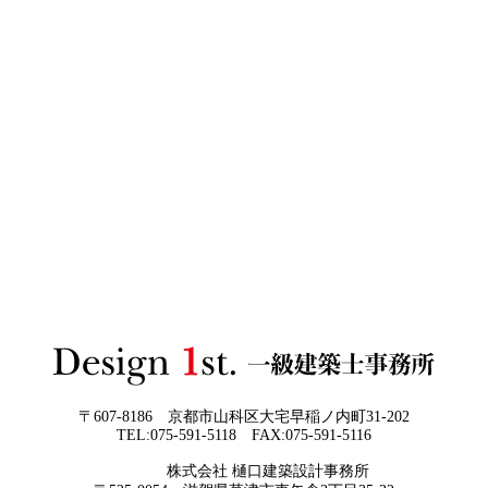
2026年06月03
建築費高騰時代──新築か、リフォーム
日
か。迷う人が増える今こそ知っておきた
い“本当の費用差”
2026年06月02
「家づくりの成功は“優先順位”で決まる
3Dパース・ウォークスルー動画がある会社とない会社の
日
──予算でも間取りでもなく、暮らしの軸
差— “見える家づくり”と“見えない家づくり”の決定的な
をつくるということ」
違い —
2026年06月01
お客様の言葉に出来ない、表現しきれな
日
い思いを出来る限り正確に、目で見える
ように表現し、形に変える手助けをさせ
て頂ければと常に思っております。夢を
現実に近づけるお手伝いをさせて頂く事
が私たちの仕事なのです。
〒607-8186 京都市山科区大宅早稲ノ内町31-202
TEL:075-591-5118 FAX:075-591-5116
2026年05月29
他社プランを見たときに“必ず”チェック
株式会社 樋口建築設計事務所
日
すべき5つの視点
京都・滋賀で唯一無二の注文住宅・「本物よりリアル」