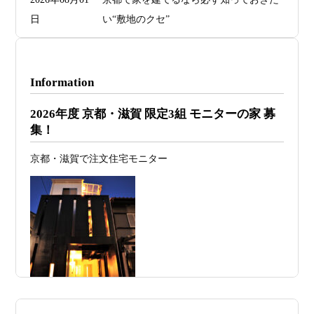
日
い“敷地のクセ”
2026年07月29
洗面・トイレデザインは“選び方”で空間
日
が決まる
Information
2026年07月26
予算オーバーを防ぐ方法 ― デザインフ
2026年度 京都・滋賀 限定3組 モニターの家 募
日
ァーススト一級建築士事務所が考える“設
集！
計の透明性” ―
京都・滋賀で注文住宅モニター
2026年07月24
旗竿地・狭小地は「土地代が安い＝お
日
得」ではない ―道路が狭い京都・滋賀で
こそ知っておくべき“建築費が上がる理
由”―
2026年07月23
予算が限られていても“美しい家”はつく
日
れる 削るべき場所・残すべき場所をどう
見極めるか