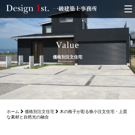
モニター
施工実績・施工事例
Value
価格別注文住宅
リフォーム
お客様の声
家づくり
ホーム
価格別注文住宅
木の格子が彩る狭小注文住宅・上質
サービス
な素材と自然光の融合
会社概要