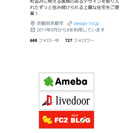
京都市山科区の和風モダンな注文住宅 sumika
2026年06月19
見積書の比較で見るべきポイント―「安
日
い・高い」だけで判断しないために―
Instagram(インスタグラム)ＵＰ！
2026年06月18
建築費が高騰している今、「本当に家を
Design 1st.（デザインファースト） 一級建築士事務所の
日
建てられるのだろうか」「予算内で理想
Instagram(インスタグラム) design1st.kyoto
の家は実現できるのか」と不安を抱える
新築か、リフォームか。建築費高騰時代に後悔しない家
京都市中京区の年代不詳な京町屋を再生！
方が増えています。
づくりの選び方
デザインファースト一級建築事務所,工務店の注文住宅 モ
2026年06月17
坪単価で比較してはいけない理由— 数字
ダン住宅！京都市中京区の年代不詳な京町屋を再生！
日
では測れない「本当に良い家づくり」の
ために —
注文住宅モニター
2026年06月16
3Dパース・ウォークスルー動画がある会
先着1名！注文住宅モニター｜一級建築士事務所,工務店の
日
社とない会社の差— “見える家づく
デザイン住宅を注文建築で！
り”と“見えない家づくり”の決定的な違い
デザインファーストYouTubeチャンネル
マンションリフォーム
—
スタッフを募集中|一級建築士・二級建築士・営
2026年06月13
築20〜40年の京都・滋賀の家で“本当に直