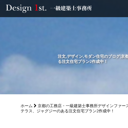
モニター
施工実績・施工事例
リフォーム
注文,デザイン,モダン住宅のブログ|
る注文住宅プラン2作成中！
お客様の声
家づくり
ホーム
京都の工務店・一級建築士事務所デザインファー
サービス
テラス、ジャグジーのある注文住宅プラン2作成中！
会社概要