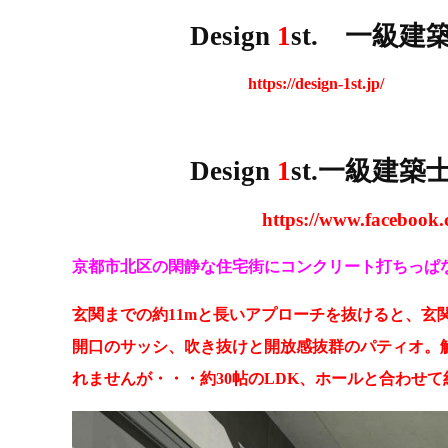
Design
1
st. 一級
https://design-1st.jp/
Design
1
st.一級建
https://www.facebook.
京都市北区の閑静な住宅街にコンクリート打ちっぱ
玄関までの約11mと長いアプローチを抜けると、玄関
開口のサッシ、吹き抜けと開放感抜群のパティオ。
れませんが・・・約30帖のLDK、ホールと合わせて