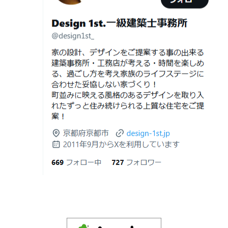
日
由｜デザインファーストが現場で見てき
デザイナーズ住宅のリビング・ダイニング|京都市,京都の
た“本当の落とし穴”
注文住宅｜滋賀県の注文住宅｜名古屋市の注文住宅｜愛
2026年06月21
知らないと数100万円損する？新築・リ
建築費が高騰している今、「本当に家を建てられるのだ
知県の注文住宅｜東京都の注文住宅｜神奈川県の注文住
日
フォーム・リノベーションの本当の価格
ろうか」「予算内で理想の家は実現できるのか」と不安
宅｜千葉県の注文住宅｜埼玉県の注文住宅
差と後悔しない選び方！費用相場やメリ
を抱える方が増えています。
Design 1st.一級建築士事務所のsumika
ット・デメリット
京都市山科区の和風モダンな注文住宅 sumika
2026年06月19
見積書の比較で見るべきポイント―「安
日
い・高い」だけで判断しないために―
Instagram(インスタグラム)ＵＰ！
2026年06月18
建築費が高騰している今、「本当に家を
Design 1st.（デザインファースト） 一級建築士事務所の
日
建てられるのだろうか」「予算内で理想
Instagram(インスタグラム) design1st.kyoto
の家は実現できるのか」と不安を抱える
新築か、リフォームか。建築費高騰時代に後悔しない家
京都市中京区の年代不詳な京町屋を再生！
方が増えています。
づくりの選び方
デザインファースト一級建築事務所,工務店の注文住宅 モ
2026年06月17
坪単価で比較してはいけない理由— 数字
ダン住宅！京都市中京区の年代不詳な京町屋を再生！
日
では測れない「本当に良い家づくり」の