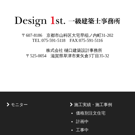
ように表現し、形に変える手助けをさせ
て頂ければと常に思っております。夢を
現実に近づけるお手伝いをさせて頂く事
が私たちの仕事なのです。
〒607-8186 京都市山科区大宅早稲ノ内町31-202
TEL:075-591-5118 FAX:075-591-5116
2026年05月29
他社プランを見たときに“必ず”チェック
株式会社 樋口建築設計事務所
日
すべき5つの視点
京都・滋賀で唯一無二の注文住宅・「本物よりリアル」
〒525-0054 滋賀県草津市東矢倉3丁目35-32
な3D設計
モニター
施工実績・施工事例
価格別注文住宅
計画中
家づくりのご相談・無料プラン受付中！家の設計、デザ
工事中
インをご提案する事の出来る一級建築士事務所・工務店