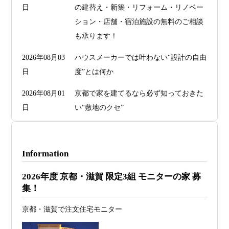
日
の建替え・新築・リフォーム・リノベー
ション・店舗・宿泊施設の無料のご相談
も承ります！
2026年08月03
ハウスメーカーでは叶わない“設計の自由
日
度”とは何か
2026年08月01
京都で家を建てるなら必ず知っておきた
日
い“敷地のクセ”
2026年07月29
洗面・トイレデザインは“選び方”で空間
日
が決まる
Information
2026年07月26
予算オーバーを防ぐ方法 ― デザインフ
2026年度 京都・滋賀 限定3組 モニターの家 募
日
ァーススト一級建築士事務所が考える“設
集！
計の透明性” ―
京都・滋賀で注文住宅モニター
2026年07月24
旗竿地・狭小地は「土地代が安い＝お