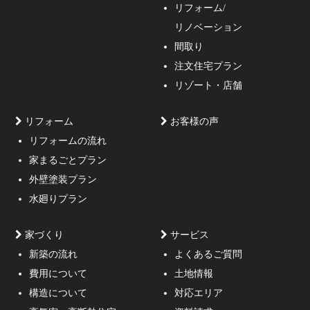
リフォーム/
の妥協しない家づくり！
リノベーション
間取り
注文住宅プラン
リゾート・店舗
リフォーム
お客様の声
リフォームの流れ
高低差約6m、詳細不明の既存擁壁、変形した敷地内に約
家まるごとプラン
3mの傾斜がある家
外壁塗装プラン
水廻りプラン
家づくり
サービス
新築の流れ
よくあるご質問
費用について
土地情報
構造について
対応エリア
通行人が一瞬立ち止まる、車がスピードを落としてみる