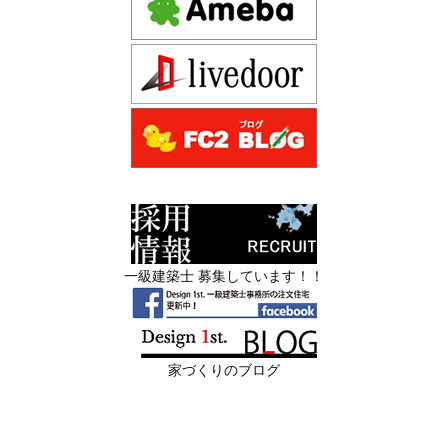
ために —
注文住宅モニター
2026年06月16
3Dパース・ウォークスルー動画がある会
先着1名！注文住宅モニター｜一級建築士事務所,工務店の
日
社とない会社の差— “見える家づく
デザイン住宅を注文建築で！
り”と“見えない家づくり”の決定的な違い
デザインファーストYouTubeチャンネル
マンションリフォーム
—
スタッフを募集中|一級建築士・二級建築士・営
2026年06月13
築20〜40年の京都・滋賀の家で“本当に直
業・現場管理
日
すべき場所”の見極め方― デザインファ
ーストが伝える、後悔しない改修の優先
スタッフを募集中|一級建築士・二級建築士・営業・現場
順位 ―
管理・事務
一級建築士 募集しています！！
2026年06月11
リフォームとリノベーションの違い― 京
限定3組様・京都・滋賀 注文住宅モニター募集中・残１組
日
都・滋賀で“後悔しない住まいづくり”を
様となっております。
実現するために ―
家づくりのブログ
2026年06月10
残１組様・京都・滋賀 注文住宅モニター
日
募集中｜2026年 理想の住まいを特別価格