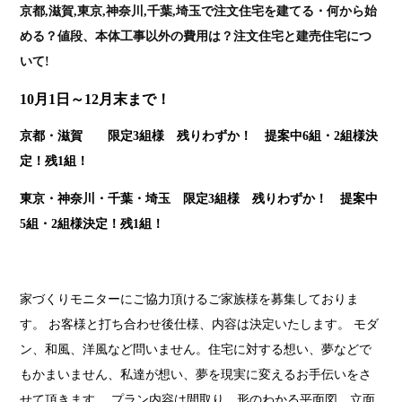
京都,滋賀,東京,神奈川,千葉,埼玉で注文住宅を建てる・何から始
める？値段、本体工事以外の費用は？注文住宅と建売住宅につ
いて!
10月1日～12月末まで！
京都・滋賀 限定3組様 残りわずか！ 提案中6組・2組様決
定！残1組！
東京・神奈川・千葉・埼玉 限定3組様 残りわずか！ 提案中
5組・2組様決定！残1組！
家づくりモニターにご協力頂けるご家族様を募集しておりま
す。 お客様と打ち合わせ後仕様、内容は決定いたします。 モダ
ン、和風、洋風など問いません。住宅に対する想い、夢などで
もかまいません、私達が想い、夢を現実に変えるお手伝いをさ
せて頂きます。 プラン内容は間取り、形のわかる平面図、立面