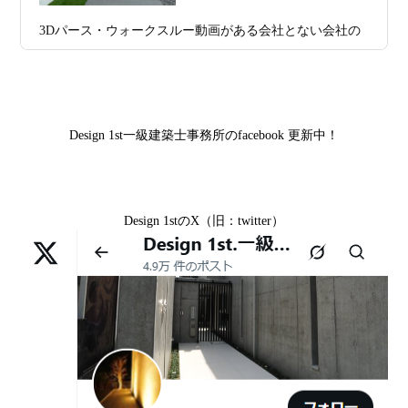
2026年07月09
「自由設計」の本当の意味。どこまで自
山科区Y様,京都市中京区I様,京都市山科区D様,滋賀県草津
3Dパース・ウォークスルー動画がある会社とない会社の
日
由なのか
市S様,京都市北区A様,京都府宇治市I様,京都市中京区N様,
差— “見える家づくり”と“見えない家づくり”の決定的な
滋賀県大津市M様,京都市右京区H様,京都市北区T様,京都
2026年07月07
【残り1組限定】Design1st.一級建築士事
違い —
市北区E様,京都市中京区A様,京都府向日市T様,京都市下
日
務所 モニター募集｜“建築家とつくる
京区H様,京都府宇治市M様,京都市中京区I様,京都府宇治市
家”を特別価格で体験できる最後のチャン
Design 1st一級建築士事務所のfacebook 更新中！
I様,京都市中京区N様,滋賀県湖南市K様,京都市中京区Y様,
ス
京都市北区M様,京都市中京区E様,京都市山科区A様,滋賀
2026年07月02
唯一無二の家づくりを、土地から考え
県大津市D様,京都市伏見区A様,滋賀県草津市S様,京都市
日
る。 建築士の無料相談会実施中！
Design 1stのX（旧：twitter）
中京区T様,京都市北区H様,京都市上京区S様,京都市北区T
様,京都市左京区F様,滋賀県大津市K様,京都市右京区T様,
2026年07月01
古い間取りを現代の暮らしに合わせる設
リフォームとリノベーションの違い― 京都・滋賀で“後悔
京都市南区S様,京都市北区O様
日
計術
しない住まいづくり”を実現するために ―
Withコロナ時代・どんな家を建てたらいいのか？
2026年06月29
京都・滋賀の“変形地”は誰に頼むべきか
日
（設計力の差が出るポイント）
ガレージハウスを建てたい！
2026年06月25
部分リフォームを繰り返すと高くつく理
デザイナーズ住宅のリビング・ダイニング