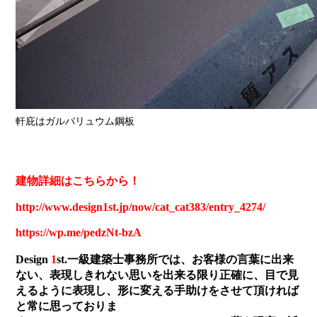
軒庇はガルバリュウム鋼板
建物詳細はこちらから！
http://www.design1st.jp/now/cat_cat383/entry_4274/
https://wp.me/pedzNt-bzA
Design
1
st.一級建築士事務所では、お客様の言葉に出来
ない、表現しきれない思いを出来る限り正確に、目で見
えるように表現し、形に変える手助けをさせて頂ければ
と常に思っておりま