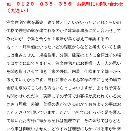
℡ ０１２０－０３５－３５６ お気軽にお問い合わせ
ください！
注文住宅で家を新築、建て替えしたいがいったいどれくらいの
価格で理想の家が建てれるのか？建築事務所に問い合わせして
みたいが、予算と合うか？敷居が高く思えて確認するの
も・・・坪単価はいったいどの程度からなどと考えていても前
には進みません、規格住宅、分譲、建売のように金額はその場
ではすぐに出てきません、注文住宅とはお客様一人一人の思い
を聞き取りさせて頂き、家の外観、内装、仕様まで全部一から
考えていくからです。当社に来られるお客様の中にもその場で
金額を求めてこられる方もいらっしゃいますが、まず総予算を
お聞かせいただき、実際にその予算でお客様が思われている大
きさ（坪数）外観、仕様の家ができるのか？おおよその事はお
こたえさせて頂いています。ただ、当社ではせっかく足を運ん
で頂いたお客様に頭からそれは無理です、その金額ではなどと
いう事は御座いません。どうすれば理想にちかづける事が出来