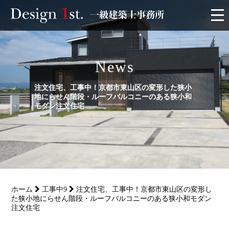
モニター
News
施工実績・施工事例
注文住宅、工事中！京都市東山区の変形した狭小
地にらせん階段・ルーフバルコニーのある狭小和
リフォーム
モダン注文住宅
お客様の声
家づくり
ホーム
工事中9
注文住宅、工事中！京都市東山区の変形し
サービス
た狭小地にらせん階段・ルーフバルコニーのある狭小和モダン
注文住宅
会社概要