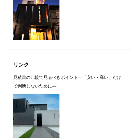
日
得」ではない ―道路が狭い京都・滋賀で
こそ知っておくべき“建築費が上がる理
由”―
2026年07月23
予算が限られていても“美しい家”はつく
日
れる 削るべき場所・残すべき場所をどう
見極めるか
2026年07月20
RC造と木造の本質的な違いと、木造で
施工例・京都市北区・ハイクラスの家1UP
リンク
日
RC風デザインを実現するための設計戦略
多数お問合せありがとうございました。2021～
見積書の比較で見るべきポイント―「安い・高い」だけ
2026年07月13
ガレージハウスを建てたい！愛車と暮ら
2025年度 京都・滋賀の注文住宅モニター募
で判断しないために―
集！
日
す理想の注文住宅｜京都・滋賀で建てる
デザイン住宅
お問合せ有難う御座いました。京都市北区I様,京都市中京
区K様,京都市右京区S様,滋賀県大津市T様,京都市中京区A
2026年07月11
京都・滋賀で注文住宅を建てるなら、建
様,京都市山科区E様,滋賀県大津市S様,滋賀県草津市D様,
日
築家とつくる唯一無二の注文住宅｜無料
京都市中京区M様,京都市北区M様,京都市上京区T様,京都
プラン、相談・3D設計で理想の家づくり
市中京区E様,滋賀県大津市T様,滋賀県大津市A様,京都市