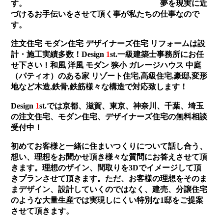
す。
夢を現実に近
づけるお手伝いをさせて頂く事が私たちの仕事なので
す。
注文住宅 モダン住宅 デザイナーズ住宅 リフォームは設
計・施工実績多数！Design
1
st.一級建築士事務所にお任
せ下さい！和風 洋風 モダン 狭小 ガレージハウス 中庭
（パティオ）のある家 リゾート住宅,高級住宅,豪邸,変形
地など木造,鉄骨,鉄筋様々な構造で対応致します！
Design
1
st.では京都、滋賀、東京、神奈川、千葉、埼玉
の注文住宅、モダン住宅、デザイナーズ住宅の無料相談
受付中！
初めてお客様と一緒に住まいつくりについて話し合う、
想い、理想をお聞かせ頂き様々な質問にお答えさせて頂
きます。理想のザイン、間取りを3Dでイメージして頂
きプランさせて頂きます。ただ、お客様の理想をそのま
まデザイン、設計していくのではなく、建売、分譲住宅
のような大量生産では実現しにくい特別な1邸をご提案
させて頂きます。