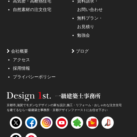
高気密・高断熱住宅
資料請求・
ような外観デザインのご提案！
自然素材の注文住宅
お問い合わせ
無料プラン・
お見積り
勉強会
会社概要
ブログ
アクセス
採用情報
妥協しないガレージハウスをご提案。
プライバシーポリシー
京都市,滋賀でモダンなデザインの家を設計,施工・リフォーム・おしゃれな注文住宅
を建てるなら一級建築士事務所・京都デザインファーストにお任せ下さい
家のデザイン・注文住宅のデザイン受付中！