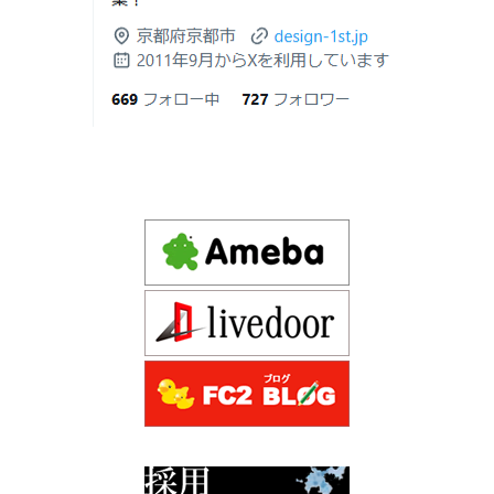
Instagram(インスタグラム)ＵＰ！
2026年06月18
建築費が高騰している今、「本当に家を
Design 1st.（デザインファースト） 一級建築士事務所の
日
建てられるのだろうか」「予算内で理想
Instagram(インスタグラム) design1st.kyoto
の家は実現できるのか」と不安を抱える
新築か、リフォームか。建築費高騰時代に後悔しない家
京都市中京区の年代不詳な京町屋を再生！
方が増えています。
づくりの選び方
デザインファースト一級建築事務所,工務店の注文住宅 モ
2026年06月17
坪単価で比較してはいけない理由— 数字
ダン住宅！京都市中京区の年代不詳な京町屋を再生！
日
では測れない「本当に良い家づくり」の
ために —
注文住宅モニター
2026年06月16
3Dパース・ウォークスルー動画がある会
先着1名！注文住宅モニター｜一級建築士事務所,工務店の
日
社とない会社の差— “見える家づく
デザイン住宅を注文建築で！
り”と“見えない家づくり”の決定的な違い
デザインファーストYouTubeチャンネル
マンションリフォーム
—
スタッフを募集中|一級建築士・二級建築士・営
2026年06月13
築20〜40年の京都・滋賀の家で“本当に直
業・現場管理
日
すべき場所”の見極め方― デザインファ
ーストが伝える、後悔しない改修の優先