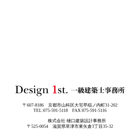
日
か。迷う人が増える今こそ知っておきた
い“本当の費用差”
2026年06月02
「家づくりの成功は“優先順位”で決まる
3Dパース・ウォークスルー動画がある会社とない会社の
日
──予算でも間取りでもなく、暮らしの軸
差— “見える家づくり”と“見えない家づくり”の決定的な
をつくるということ」
違い —
2026年06月01
お客様の言葉に出来ない、表現しきれな
日
い思いを出来る限り正確に、目で見える
ように表現し、形に変える手助けをさせ
て頂ければと常に思っております。夢を
現実に近づけるお手伝いをさせて頂く事
が私たちの仕事なのです。
〒607-8186 京都市山科区大宅早稲ノ内町31-202
TEL:075-591-5118 FAX:075-591-5116
2026年05月29
他社プランを見たときに“必ず”チェック
株式会社 樋口建築設計事務所
日
すべき5つの視点
京都・滋賀で唯一無二の注文住宅・「本物よりリアル」
〒525-0054 滋賀県草津市東矢倉3丁目35-32
な3D設計