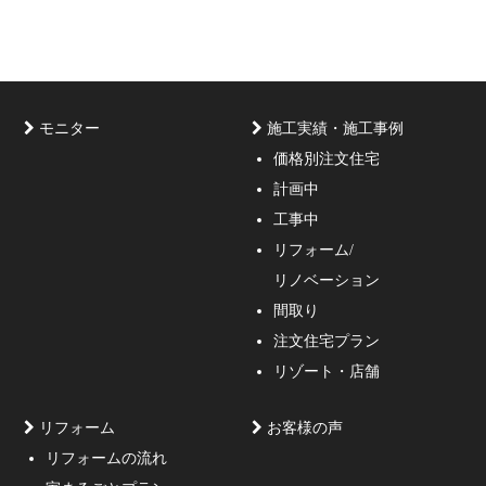
モニター
施工実績・施工事例
価格別注文住宅
計画中
家づくりのご相談・無料プラン受付中！家の設計、デザ
工事中
インをご提案する事の出来る一級建築士事務所・工務店
リフォーム/
の妥協しない家づくり！
リノベーション
間取り
注文住宅プラン
リゾート・店舗
リフォーム
お客様の声
リフォームの流れ
高低差約6m、詳細不明の既存擁壁、変形した敷地内に約