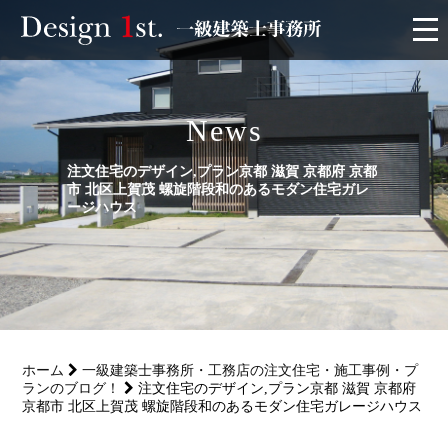
モニター
News
施工実績・施工事例
注文住宅のデザイン,プラン京都 滋賀 京都府 京都
市 北区上賀茂 螺旋階段和のあるモダン住宅ガレ
リフォーム
ージハウス
お客様の声
家づくり
ホーム
一級建築士事務所・工務店の注文住宅・施工事例・プ
サービス
ランのブログ！
注文住宅のデザイン,プラン京都 滋賀 京都府
京都市 北区上賀茂 螺旋階段和のあるモダン住宅ガレージハウス
会社概要