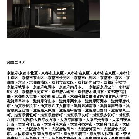
関西エリア
京都府/京都市北区・京都市上京区・京都市右京区・京都市左京区・京都市
中京区・京都市東山区・京都市伏見区・京都市山科区・京都市中京区・京
都市下京区・京都市南区・京都市西京区・京都府向日市・京都府宇治市・
京都府城陽市・京都府亀岡市・京都府南丹市。・京都府京丹波市・京都府
船井郡・京都府長岡京市・京都府八幡市・京都府木津川市・京都府乙訓
郡・京都府久世郡・京都府京田辺市・京都府相楽郡滋賀県/滋賀県大津市・
滋賀県草津市・滋賀県守山市・滋賀県栗東市・滋賀県野洲市・滋賀県彦根
市・滋賀県長浜市・滋賀県近江八幡市・滋賀県湖南市・滋賀県高島市・滋
賀県東近江市・滋賀県米原市・滋賀県甲賀市・滋賀県日野町・滋賀県竜王
町。滋賀県愛荘町・滋賀県豊郷町・滋賀県甲良町・滋賀県多賀町・滋賀県
八日市市大阪府/大阪府枚方市・大阪府高槻市・大阪府交野市・大阪府寝屋
川市・大阪府守口市・大阪府茨木市・大阪府摂津市・大阪府門真市・大阪
府豊中市・大阪府吹田市・大阪府池田市・大阪府箕面市・大阪府東大阪
市。大阪市奈良県/奈良県奈良市・奈良県生駒市・奈良県大和郡山市・奈良
県生駒市・奈良県天理市・奈良県大和高田市・奈良県橿原市・奈良県桜井