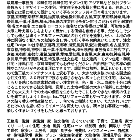
級建築士事務所
！
和風住宅 洋風住宅 モダン住宅 アジア風など 設計プラン
多数あり！
デザイナーズ住宅、注文住宅
をお客様と共に考える、住みよい
住宅とは常に考えて設計していく事をスタッフ共々日々考えております。
京都,京都府,京都市,滋賀,滋賀県,愛知,愛知県,名古屋,東京,東京都,神奈川,神
奈川県,千葉,千葉県,埼玉,埼玉県の
注文住宅モダン住宅
こだわり住宅 耐震住
宅 省エネ住宅 エコ住宅
ローコスト
住宅などお客様のご希望、可能性を最
大限に叶え暮らしをよりよく豊かにする価値を創造する事、だからこそ少
しでも他とは違う＋アルファーの満足の行く住宅を提案したい、
土地の条
件
に関係なく私たちの知識を出し切って行く事をお約束いたします。注文
住宅
Design 1stは京都,京都府,京都市,滋賀,滋賀県,愛知,愛知県,名古屋,東京,
東京都,神奈川,神奈川県,千葉,千葉県,埼玉,埼玉県設計事務所＆工務店です
。
京都,京都府,京都市,滋賀,滋賀県,愛知,愛知県,名古屋,東京,東京都,神奈川,神
奈川県,千葉,千葉県,埼玉,埼玉県の注文
住宅・注文建築・モダン住宅・和風
住宅・洋風住宅・京町屋
等何でもお任せください。自由設計でお客様の個
性やこだわりがそのまま形にできます。
設計料は無料
。施工もいたします
ので施工後のメンテナンスもご安心下さい。
大きな吹き抜けのある開放的
な注文住宅
、
３０坪以下で狭さを感じさせない広々した注文住宅
、
木のぬ
くもりを感じる自然素材
の暖かい注文住宅、光・風・水…自然を十分に感
じることのできる注文住宅、変形した土地や段差の大きい傾斜した土地な
どでも大丈夫！その土地の個性を生かしたそこにしかできない最高の住ま
いを建てましょう！
Design 1st
..では
リフォーム
業もやっております。クロ
スの貼り替えや増改築など。。。何でもご相談ください。ただきれいにす
るだけの方も思い切ってイメージを変えたい方も。我々はお客様と一緒に
楽しく住まいづくりをしたいと思っております。
工務店 滋賀 家滋賀 家 注文住宅 安くていい家 子育て 工務店 家づ
くり コミコミ住宅 土地 滋賀 住宅ローン 相見積 金利 間取り 子育
て世代 家安い 工務店 滋賀 見学会 消費税 ハウスメーカー 自然素
材 住宅展示場 家族 プラン 注文住宅滋賀 欠陥住宅 現場見学会 家の