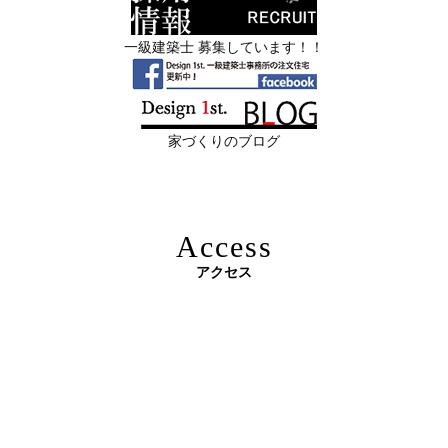
スタッフを募集中|一級建築士・二級建築士・営業・現場
順位 ―
管理・事務
一級建築士 募集しています！！
2026年06月11
リフォームとリノベーションの違い― 京
限定3組様・京都・滋賀 注文住宅モニター募集中・残１組
日
都・滋賀で“後悔しない住まいづくり”を
様となっております。
実現するために ―
家づくりのブログ
2026年06月10
残１組様・京都・滋賀 注文住宅モニター
日
募集中｜2026年 理想の住まいを特別価格
で叶える家づくり
Access
2026年06月08
「部分リフォーム」と「フルリノベ」ど
アクセス
日
ちらが得かを判断する基準
原油価格高騰で建築資材が急騰 ― 新築のハードルが上が
2026年06月04
新築かリフォームか迷っている方へ｜デ
る今、“リフォームでほぼ新築”という選択肢を ―
日
ザインファーストがあなたに最適な家づ
くりを無料提案
2026年06月03
建築費高騰時代──新築か、リフォーム