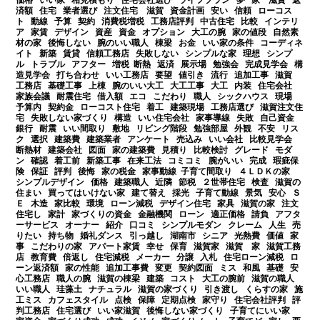
価格 いい家 相見積もり 住宅会社選び ライフプラン 夢 家 滋賀 返
済額 住宅 業者選び 注文住宅 滋賀 資金計画 安い 信頼 ローコス
ト 動線 予算 契約 消費税増税 工務店評判 中古住宅 比較 インテリ
ア 家賃 デザイン 資産 資金 オプション 大工の腕 家の値段 自然素
材の家 後悔しない 腕のいい職人 棟梁 お金 いい家の条件 コーディネ
イト 新築 賃貸 信頼工務店 失敗しない シンプルな家 理想 シンプ
ル トラブル アフター 増税 断熱 返済 展示場 勉強会 完成見学会 構
造見学会 打ち合わせ いい工務店 要望 値引き 流行 追加工事 滋賀
工務店 基礎工事 上棟 腕のいい大工 大工工事 大工 内装 住宅会社
家族会議 耐震住宅 借入額 エコ こだわり 職人 シックハウス 現場
予算内 契約金 ローコスト住宅 着工 建築現場 工務店選び 滋賀注文住
宅 失敗しない家づくり 構造 いい住宅会社 家事導線 失敗 自己資金
銀行 耐震 いい間取り 敷地 リビング階段 勉強部屋 外観 不安 リス
ク 選択 建築費 建築業者 アンケート 売込み いい会社 比較見学会
断熱材 建築会社 図面 家の建築費 見積り 比較検討 グレード モダ
ン 確認 着工前 新築工事 在来工法 コミコミ 腕がいい 完成 瑕疵保
険 保証 評判 後悔 家の税金 家事動線 子育て間取り ４ＬＤＫの家
シンプルデザイン 価格 建築職人 近隣 節税 ２世帯住宅 検査 滋賀の
住まい 買ってはいけない家 建て替え 採光 子育て動線 景気 安心 Ｓ
Ｅ 木造 家比較 環境 ローン減税 デザイン住宅 家具 滋賀の家 注文
住宅し 家計 家づくりの資金 金融機関 ローン 適正価格 請負 アフタ
ーサービス オーナー 紹介 口コミ シンプルモダン クレーム 人生 売
りたい 持ち物 婚礼ダンス 引っ越し 湖南市 シニア 光熱費 価値 家
事 こだわりの家 アパート家賃 幸せ 保育 滋賀家 滋賀 家 滋賀工務
店 教育費 倍返し 住宅減税 メーカー 分譲 入札 住宅ローン減税 ロ
ーン返済額 家の性能 追加工事費 変更 契約図面 ミス 和風 基礎 安
心工務店 職人の腕 滋賀の棟梁 建築 コスト 大工の腕前 滋賀の職人
いい職人 珪藻土 ナチュラル 滋賀の家づくり 引き渡し くらすの家 施
工ミス カフェスタイル 点検 保障 定期点検 家守り 住宅会社評判 評
判工務店 住宅選び いい家滋賀 後悔しない家づくり 子育てにいい家