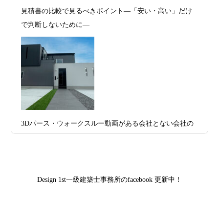
多数お問合せありがとうございました。2021～
見積書の比較で見るべきポイント―「安い・高い」だけ
2026年07月13
ガレージハウスを建てたい！愛車と暮ら
2025年度 京都・滋賀の注文住宅モニター募
で判断しないために―
集！
日
す理想の注文住宅｜京都・滋賀で建てる
デザイン住宅
お問合せ有難う御座いました。京都市北区I様,京都市中京
区K様,京都市右京区S様,滋賀県大津市T様,京都市中京区A
2026年07月11
京都・滋賀で注文住宅を建てるなら、建
様,京都市山科区E様,滋賀県大津市S様,滋賀県草津市D様,
日
築家とつくる唯一無二の注文住宅｜無料
京都市中京区M様,京都市北区M様,京都市上京区T様,京都
プラン、相談・3D設計で理想の家づくり
市中京区E様,滋賀県大津市T様,滋賀県大津市A様,京都市
2026年07月09
「自由設計」の本当の意味。どこまで自
山科区Y様,京都市中京区I様,京都市山科区D様,滋賀県草津
3Dパース・ウォークスルー動画がある会社とない会社の
日
由なのか
市S様,京都市北区A様,京都府宇治市I様,京都市中京区N様,
差— “見える家づくり”と“見えない家づくり”の決定的な
滋賀県大津市M様,京都市右京区H様,京都市北区T様,京都
2026年07月07
【残り1組限定】Design1st.一級建築士事
違い —
市北区E様,京都市中京区A様,京都府向日市T様,京都市下
日
務所 モニター募集｜“建築家とつくる
京区H様,京都府宇治市M様,京都市中京区I様,京都府宇治市
家”を特別価格で体験できる最後のチャン
Design 1st一級建築士事務所のfacebook 更新中！
I様,京都市中京区N様,滋賀県湖南市K様,京都市中京区Y様,
ス
京都市北区M様,京都市中京区E様,京都市山科区A様,滋賀
2026年07月02
唯一無二の家づくりを、土地から考え
県大津市D様,京都市伏見区A様,滋賀県草津市S様,京都市