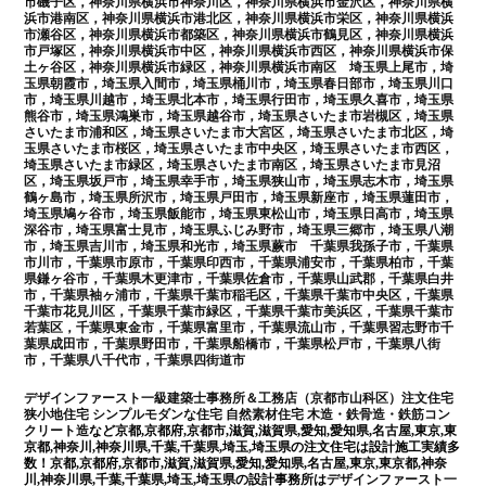
市磯子区，神奈川県横浜市神奈川区，神奈川県横浜市金沢区，神奈川県横
浜市港南区，神奈川県横浜市港北区，神奈川県横浜市栄区，神奈川県横浜
市瀬谷区，神奈川県横浜市都築区，神奈川県横浜市鶴見区，神奈川県横浜
市戸塚区，神奈川県横浜市中区，神奈川県横浜市西区，神奈川県横浜市保
土ヶ谷区，神奈川県横浜市緑区，神奈川県横浜市南区 埼玉県上尾市，埼
玉県朝霞市，埼玉県入間市，埼玉県桶川市，埼玉県春日部市，埼玉県川口
市，埼玉県川越市，埼玉県北本市，埼玉県行田市，埼玉県久喜市，埼玉県
熊谷市，埼玉県鴻巣市，埼玉県越谷市，埼玉県さいたま市岩槻区，埼玉県
さいたま市浦和区，埼玉県さいたま市大宮区，埼玉県さいたま市北区，埼
玉県さいたま市桜区，埼玉県さいたま市中央区，埼玉県さいたま市西区，
埼玉県さいたま市緑区，埼玉県さいたま市南区，埼玉県さいたま市見沼
区，埼玉県坂戸市，埼玉県幸手市，埼玉県狭山市，埼玉県志木市，埼玉県
鶴ヶ島市，埼玉県所沢市，埼玉県戸田市，埼玉県新座市，埼玉県蓮田市，
埼玉県鳩ヶ谷市，埼玉県飯能市，埼玉県東松山市，埼玉県日高市，埼玉県
深谷市，埼玉県富士見市，埼玉県ふじみ野市，埼玉県三郷市，埼玉県八潮
市，埼玉県吉川市，埼玉県和光市，埼玉県蕨市 千葉県我孫子市，千葉県
市川市，千葉県市原市，千葉県印西市，千葉県浦安市，千葉県柏市，千葉
県鎌ヶ谷市，千葉県木更津市，千葉県佐倉市，千葉県山武郡，千葉県白井
市，千葉県袖ヶ浦市，千葉県千葉市稲毛区，千葉県千葉市中央区，千葉県
千葉市花見川区，千葉県千葉市緑区，千葉県千葉市美浜区，千葉県千葉市
若葉区，千葉県東金市，千葉県富里市，千葉県流山市，千葉県習志野市千
葉県成田市，千葉県野田市，千葉県船橋市，千葉県松戸市，千葉県八街
市，千葉県八千代市，千葉県四街道市
デザインファースト一級建築士事務所＆工務店（京都市山科区）
注文住宅
狭小地住宅 シンプルモダンな住宅 自然素材住宅 木造・鉄骨造・鉄筋コン
クリート造
など京都,京都府,京都市,滋賀,滋賀県,愛知,愛知県,名古屋,東京,東
京都,神奈川,神奈川県,千葉,千葉県,埼玉,埼玉県の注文住宅は設計施工実績多
数！京都,京都府,京都市,滋賀,滋賀県,愛知,愛知県,名古屋,東京,東京都,神奈
川,神奈川県,千葉,千葉県,埼玉,埼玉県の設計事務所は
デザインファースト一