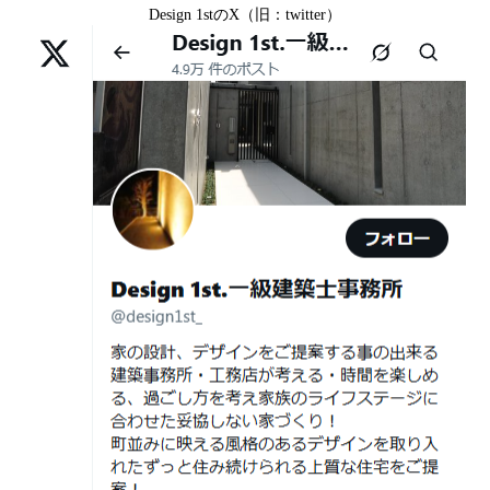
日
る。 建築士の無料相談会実施中！
Design 1stのX（旧：twitter）
中京区T様,京都市北区H様,京都市上京区S様,京都市北区T
様,京都市左京区F様,滋賀県大津市K様,京都市右京区T様,
2026年07月01
古い間取りを現代の暮らしに合わせる設
リフォームとリノベーションの違い― 京都・滋賀で“後悔
京都市南区S様,京都市北区O様
日
計術
しない住まいづくり”を実現するために ―
Withコロナ時代・どんな家を建てたらいいのか？
2026年06月29
京都・滋賀の“変形地”は誰に頼むべきか
日
（設計力の差が出るポイント）
ガレージハウスを建てたい！
2026年06月25
部分リフォームを繰り返すと高くつく理
デザイナーズ住宅のリビング・ダイニング
日
由｜デザインファーストが現場で見てき
デザイナーズ住宅のリビング・ダイニング|京都市,京都の
た“本当の落とし穴”
注文住宅｜滋賀県の注文住宅｜名古屋市の注文住宅｜愛
2026年06月21
知らないと数100万円損する？新築・リ
建築費が高騰している今、「本当に家を建てられるのだ
知県の注文住宅｜東京都の注文住宅｜神奈川県の注文住
日
フォーム・リノベーションの本当の価格
ろうか」「予算内で理想の家は実現できるのか」と不安
宅｜千葉県の注文住宅｜埼玉県の注文住宅
差と後悔しない選び方！費用相場やメリ
を抱える方が増えています。
Design 1st.一級建築士事務所のsumika
ット・デメリット
京都市山科区の和風モダンな注文住宅 sumika
2026年06月19
見積書の比較で見るべきポイント―「安
日
い・高い」だけで判断しないために―