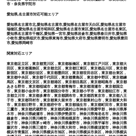
市・奈良県宇陀市
愛知県,名古屋市対応可能エリア
愛知県名古屋市北,愛知県名古屋市,愛知県名古屋市天白区,愛知県名古屋市
瑞穂区,愛知県名古屋市昭和区,愛知県名古屋市東区,愛知県名古屋市名東区,
愛知県名古屋市千種区,愛知県一宮市,愛知県岩倉市,愛知県春日井市,愛知県
小牧市,愛知県稲沢市,愛知県東海市,愛知県大府市,愛知県豊明市,愛知県豊田
市,愛知県岡崎市
関東対応エリア
東京都足立区，東京都荒川区，東京都板橋区，東京都江戸川区，東京都大
田区，東京都葛飾区，東京都北区，東京都江東区，東京都品川区，東京都
新宿区，東京都杉並区，東京都墨田区，東京都世田谷区，東京都台東区，
東京都中央区，東京都千代田区，東京都豊島区，東京都中野区，東京都練
馬区，東京都文京区，東京都港区，東京都目黒区，東京都昭島市，東京都
あきる野市，東京都稲城市，東京都青梅市，東京都清瀬市，東京都国立
市，東京都小金井市，東京都国分寺市，東京都小平市，東京都狛江市，東
京都立川市，東京都多摩市，東京都調布市，東京都西東京市，東京都八王
子市，東京都羽村市，東京都東久留米市，東京都東村山市，東京都東大和
市，東京都日野市，東京都府中市，東京都福生市，東京都町田市，東京都
三鷹市，東京都武蔵野市，東京都武蔵村山市神奈川県愛甲郡，神奈川県厚
木市，神奈川県綾瀬市，神奈川県伊勢原市，神奈川県海老名市，神奈川県
鎌倉市，神奈川県川崎市，神奈川県相模原市，神奈川県座間市，神奈川県
逗子市，神奈川県茅ヶ崎市，神奈川県秦野市，神奈川県平塚市，神奈川県
藤沢市，神奈川県三浦市，神奈川県大和市，神奈川県横須賀市，神奈川県
横浜市青葉区，神奈川県横浜市旭区，神奈川県横浜市泉区，神奈川県横浜