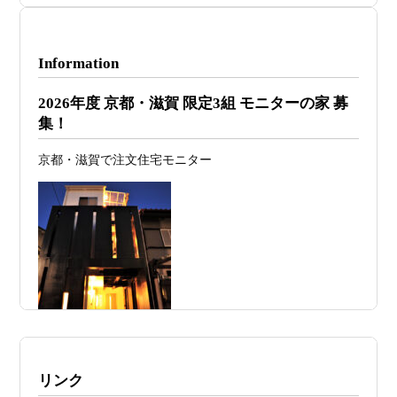
2026年07月29
洗面・トイレデザインは“選び方”で空間
日
が決まる
Information
2026年07月26
予算オーバーを防ぐ方法 ― デザインフ
2026年度 京都・滋賀 限定3組 モニターの家 募
日
ァーススト一級建築士事務所が考える“設
集！
計の透明性” ―
京都・滋賀で注文住宅モニター
2026年07月24
旗竿地・狭小地は「土地代が安い＝お
日
得」ではない ―道路が狭い京都・滋賀で
こそ知っておくべき“建築費が上がる理
由”―
2026年07月23
予算が限られていても“美しい家”はつく
日
れる 削るべき場所・残すべき場所をどう
見極めるか
2026年07月20
RC造と木造の本質的な違いと、木造で
施工例・京都市北区・ハイクラスの家1UP
リンク
日
RC風デザインを実現するための設計戦略