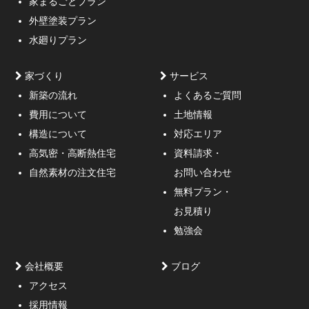
家まるごとプラン
3mの傾斜がある家
外壁塗装プラン
水廻りプラン
家づくり
サービス
新築の流れ
よくあるご質問
費用について
土地情報
構造について
対応エリア
通行人が一瞬立ち止まる、車がスピードを落としてみる
高気密・高断熱住宅
資料請求・
ような外観デザインのご提案！
自然素材の注文住宅
お問い合わせ
無料プラン・
お見積り
勉強会
会社概要
ブログ
アクセス
採用情報
妥協しないガレージハウスをご提案。