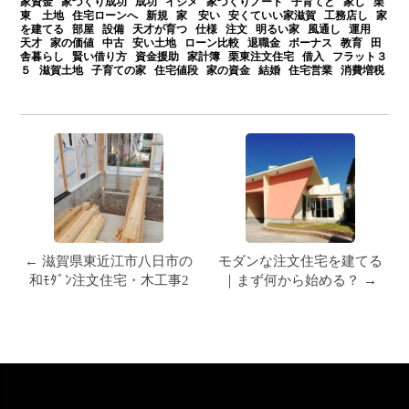
家資金 家づくり成功 成功 イジメ 家づくりノート 子育てど 家し 栗
東 土地 住宅ローンへ 新規 家 安い 安くていい家滋賀 工務店し 家
を建てる 部屋 設備 天才が育つ 仕様 注文 明るい家 風通し 運用
天才 家の価値 中古 安い土地 ローン比較 退職金 ボーナス 教育 田
舎暮らし 賢い借り方 資金援助 家計簿 栗東注文住宅 借入 フラット３
５ 滋賀土地 子育ての家 住宅値段 家の資金 結婚 住宅営業 消費増税
← 滋賀県東近江市八日市の
モダンな注文住宅を建てる
和ﾓﾀﾞﾝ注文住宅・木工事2
｜まず何から始める？ →