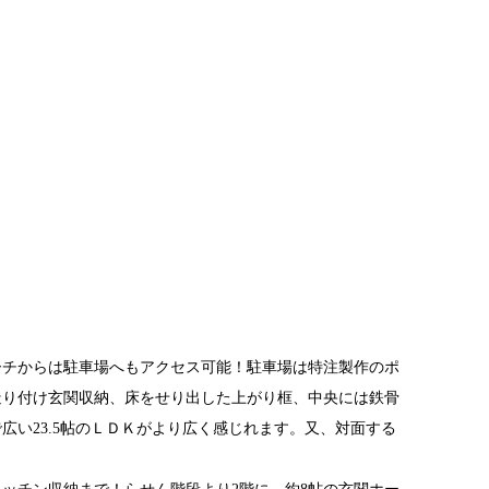
ーチからは駐車場へもアクセス可能！駐車場は特注製作のポ
造り付け玄関収納、床をせり出した上がり框、中央には鉄骨
で広い23.5帖のＬＤＫがより広く感じれます。又、対面する