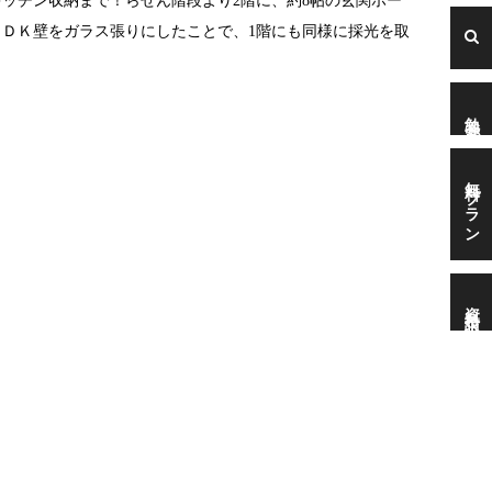
ッチン収納まで！らせん階段より2階に、約8帖の玄関ホー
ＬＤＫ壁をガラス張りにしたことで、1階にも同様に採光を取
勉強会
無料プラン
資料請求