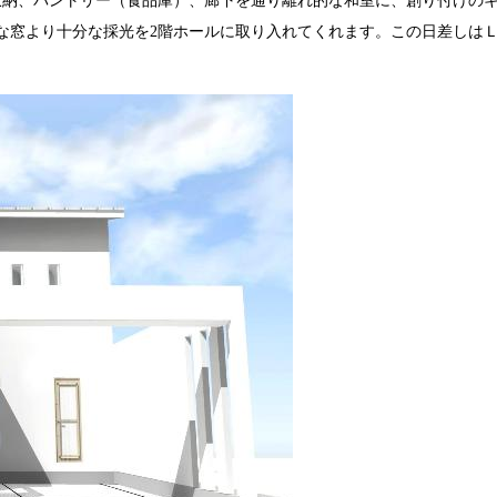
納、パントリー（食品庫）、廊下を通り離れ的な和室に、創り付けのキ
な窓より十分な採光を2階ホールに取り入れてくれます。この日差しは