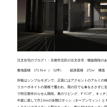
注文住宅のブログ！・京都市北区の注文住宅・螺旋階段のある
敷地面積 171.91㎡（ 52坪） 総床面積 272㎡ 構造
外観はシンプルモダンで、正面にはアクセントのアルミの
リカーボネイトの屋根で覆われ、雨の日でも傘をささずに
で特注製作のらせん階段。奥のリビング、ﾀﾞｲﾆﾝｸﾞ、キッ
中庭に面して巾2.6ｍの全開口サッシ（オープンウィン）