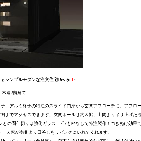
シンプルモダンな注文住宅Design
1
st.
 木造2階建て
格子、アルミ格子の特注のスライド門扉から玄関アプローチに、アプロ
玄関までアクセスできます。玄関ホールは約８帖、土間より吊り上げた
チンとの間仕切りは強化ガラス、ﾄﾞｱも枠なしで特注製作！つきぬけ効果
とＦＩＸ窓が南側より日差しをリビングにいれてくれます。