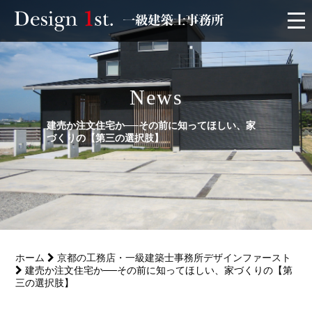
モニター
News
施工実績・施工事例
建売か注文住宅か──その前に知ってほしい、家
リフォーム
づくりの【第三の選択肢】
お客様の声
家づくり
ホーム
京都の工務店・一級建築士事務所デザインファースト
サービス
建売か注文住宅か──その前に知ってほしい、家づくりの【第
三の選択肢】
会社概要