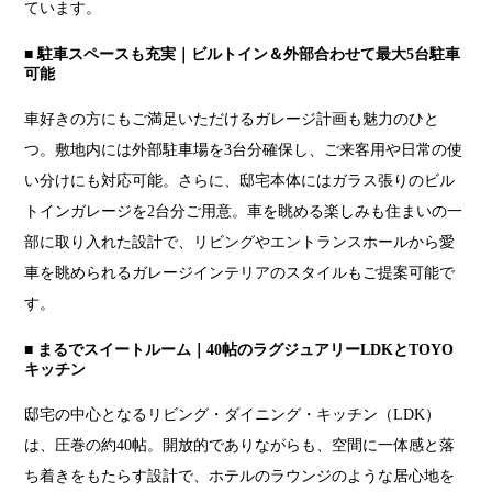
ています。
■ 駐車スペースも充実｜ビルトイン＆外部合わせて最大5台駐車
可能
車好きの方にもご満足いただけるガレージ計画も魅力のひと
つ。敷地内には外部駐車場を3台分確保し、ご来客用や日常の使
い分けにも対応可能。さらに、邸宅本体にはガラス張りのビル
トインガレージを2台分ご用意。車を眺める楽しみも住まいの一
部に取り入れた設計で、リビングやエントランスホールから愛
車を眺められるガレージインテリアのスタイルもご提案可能で
す。
■ まるでスイートルーム｜40帖のラグジュアリーLDKとTOYO
キッチン
邸宅の中心となるリビング・ダイニング・キッチン（LDK）
は、圧巻の約40帖。開放的でありながらも、空間に一体感と落
ち着きをもたらす設計で、ホテルのラウンジのような居心地を