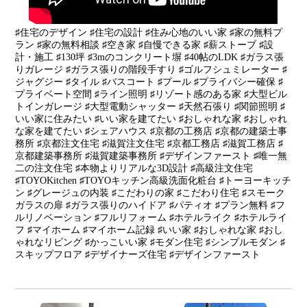
♯住宅のデザイン ♯住宅の設計 ♯住み心地のいい家 ♯家の無料プ
ラン ♯家の無料相談 ♯空き家 ♯自慢できる家 ♯薪ストーブ ♯設
計・施工 ♯130坪 ♯3mのコンクリート塀 ♯40帖のLDK ♯ガラス張
りガレージ ♯ガラス張りの階段手すり ♯ゴルフシュミレーター ♯
ジャグジー ♯タイル ♯バスコート ♯プール ♯プライバシー確保 ♯
プライベート空間 ♯ライン照明 ♯リゾート感のある家 ♯大型ビル
トインガレージ ♯大型電動シャッター ♯天然石張り ♯関節照明 ♯
いい家に住みたい ♯いい家を建てたい ♯おしゃれな家 ♯おしゃれ
な家を建てたい ♯シェアハウス ♯京都の工務店 ♯京都の建築士事
務所 ♯京都注文住宅 ♯滋賀注文住宅 ♯京都工務店 ♯滋賀工務店 ♯
京都建築事務所 ♯滋賀建築事務所 ♯デザインファースト ♯唯一無
二の注文住宅 ♯本物よりリアルな3D設計 ♯高級注文住宅
♯TOYOKitchen ♯TOYOキッチン高級洗面化粧台 ♯トーヨーキッチ
ン ♯グレージュの内装 ♯こだわりの家 ♯こだわり住宅 ♯スモーク
ガラスの扉 ♯ガラス張りのハイドア ♯パティオ ♯プラン無料 ♯フ
ルリノベーション ♯フルリフォーム ♯ホテルライク ♯ホテルライ
フ ♯マイホーム ♯マイホーム記録 ♯いい家 ♯おしゃれな家 ♯おし
ゃれなリビング ♯かっこいい家 ♯モダン住宅 ♯シンプルモダン ♯
スキップフロア ♯デザイナーズ住宅 ♯デザインファースト