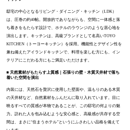
邸宅の中心となるリビング・ダイニング・キッチン（LDK）
は、圧巻の約40帖。開放的でありながらも、空間に一体感と落
ち着きをもたらす設計で、ホテルのラウンジのような居心地を
演出します。キッチンは、高級ブランドとして名高いTOYO
KITCHEN（トーヨーキッチン）を採用。機能性とデザイン性を
兼ね備えたアイランドキッチンで、料理を楽しむ方にも、イン
テリアにこだわる方にもご満足いただけます。
■ 天然素材がもたらす上質感｜石張りの壁・木質天井材で落ち
着いた空間を演出
内装には、天然石を贅沢に使用した壁面や、温もりのある木質
の天井材など、自然素材をふんだんに取り入れています。目に
映るすべての質感が本物であることが、この邸宅の何よりの魅
力。訪れた人を包み込むような安心感と、高級感が共存する空
間は、まさに“住まうホテル”というにふさわしい品格を備えて