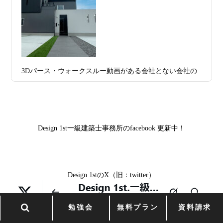
区K様,京都市右京区S様,滋賀県大津市T様,京都市中京区A
2026年07月11
京都・滋賀で注文住宅を建てるなら、建
様,京都市山科区E様,滋賀県大津市S様,滋賀県草津市D様,
日
築家とつくる唯一無二の注文住宅｜無料
京都市中京区M様,京都市北区M様,京都市上京区T様,京都
プラン、相談・3D設計で理想の家づくり
市中京区E様,滋賀県大津市T様,滋賀県大津市A様,京都市
2026年07月09
「自由設計」の本当の意味。どこまで自
山科区Y様,京都市中京区I様,京都市山科区D様,滋賀県草津
3Dパース・ウォークスルー動画がある会社とない会社の
日
由なのか
市S様,京都市北区A様,京都府宇治市I様,京都市中京区N様,
差— “見える家づくり”と“見えない家づくり”の決定的な
滋賀県大津市M様,京都市右京区H様,京都市北区T様,京都
2026年07月07
【残り1組限定】Design1st.一級建築士事
違い —
市北区E様,京都市中京区A様,京都府向日市T様,京都市下
日
務所 モニター募集｜“建築家とつくる
京区H様,京都府宇治市M様,京都市中京区I様,京都府宇治市
家”を特別価格で体験できる最後のチャン
Design 1st一級建築士事務所のfacebook 更新中！
I様,京都市中京区N様,滋賀県湖南市K様,京都市中京区Y様,
ス
京都市北区M様,京都市中京区E様,京都市山科区A様,滋賀
2026年07月02
唯一無二の家づくりを、土地から考え
県大津市D様,京都市伏見区A様,滋賀県草津市S様,京都市
日
る。 建築士の無料相談会実施中！
Design 1stのX（旧：twitter）
中京区T様,京都市北区H様,京都市上京区S様,京都市北区T
様,京都市左京区F様,滋賀県大津市K様,京都市右京区T様,
2026年07月01
古い間取りを現代の暮らしに合わせる設
リフォームとリノベーションの違い― 京都・滋賀で“後悔
京都市南区S様,京都市北区O様
勉強会
無料プラン
資料請求
日
計術
しない住まいづくり”を実現するために ―