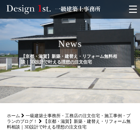
モニター
News
施工実績・施工事例
【京都・滋賀】新築・建替え・リフォーム無料相
リフォーム
談｜3D設計で叶える理想の注文住宅
お客様の声
家づくり
ホーム
一級建築士事務所・工務店の注文住宅・施工事例・プ
サービス
ランのブログ！
【京都・滋賀】新築・建替え・リフォーム無
料相談｜3D設計で叶える理想の注文住宅
会社概要