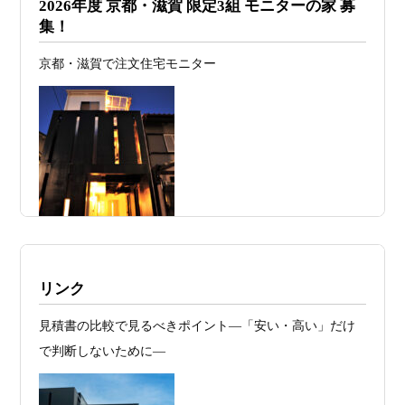
2026年度 京都・滋賀 限定3組 モニターの家 募
日
ァーススト一級建築士事務所が考える“設
集！
計の透明性” ―
京都・滋賀で注文住宅モニター
2026年07月24
旗竿地・狭小地は「土地代が安い＝お
日
得」ではない ―道路が狭い京都・滋賀で
こそ知っておくべき“建築費が上がる理
由”―
2026年07月23
予算が限られていても“美しい家”はつく
日
れる 削るべき場所・残すべき場所をどう
見極めるか
2026年07月20
RC造と木造の本質的な違いと、木造で
施工例・京都市北区・ハイクラスの家1UP
リンク
日
RC風デザインを実現するための設計戦略
多数お問合せありがとうございました。2021～
見積書の比較で見るべきポイント―「安い・高い」だけ
2026年07月13
ガレージハウスを建てたい！愛車と暮ら
2025年度 京都・滋賀の注文住宅モニター募
で判断しないために―
集！
日
す理想の注文住宅｜京都・滋賀で建てる
デザイン住宅
お問合せ有難う御座いました。京都市北区I様,京都市中京