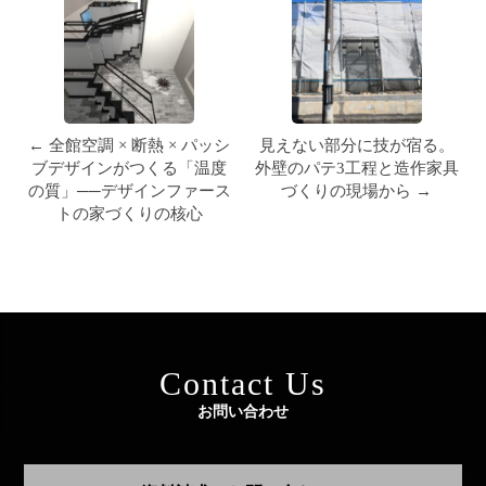
← 全館空調 × 断熱 × パッシ
見えない部分に技が宿る。
ブデザインがつくる「温度
外壁のパテ3工程と造作家具
の質」──デザインファース
づくりの現場から →
トの家づくりの核心
Contact Us
お問い合わせ