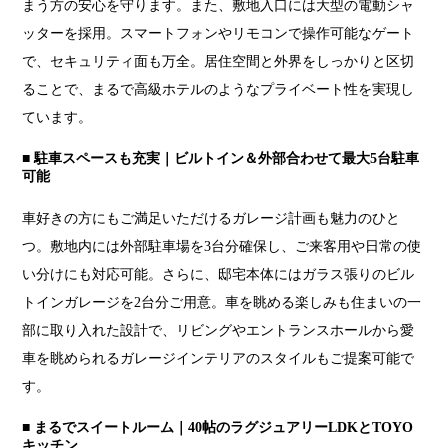
まう方の安心を守ります。また、敷地入口には大型の電動シャ
ッターを採用。スマートフォンやリモコンで操作可能なゲート
で、セキュリティ面も万全。居住空間と外界をしっかりと区切
ることで、まるで高級ホテルのようなプライベート性を実現し
ています。
■ 駐車スペースも充実｜ビルトイン＆外部合わせて最大5台駐車
可能
車好きの方にもご満足いただけるガレージ計画も魅力のひと
つ。敷地内には外部駐車場を3台分確保し、ご来客用や日常の使
い分けにも対応可能。さらに、邸宅本体にはガラス張りのビル
トインガレージを2台分ご用意。車を眺める楽しみも住まいの一
部に取り入れた設計で、リビングやエントランスホールから愛
車を眺められるガレージインテリアのスタイルもご提案可能で
す。
■ まるでスイートルーム｜40帖のラグジュアリーLDKとTOYO
キッチン