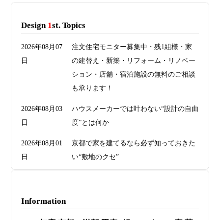
Design
1
st. Topics
2026年08月07
注文住宅モニター募集中・残1組様・家
日
の建替え・新築・リフォーム・リノベー
ション・店舗・宿泊施設の無料のご相談
も承ります！
2026年08月03
ハウスメーカーでは叶わない“設計の自由
日
度”とは何か
2026年08月01
京都で家を建てるなら必ず知っておきた
日
い“敷地のクセ”
2026年07月29
洗面・トイレデザインは“選び方”で空間
日
が決まる
Information
2026年07月26
予算オーバーを防ぐ方法 ― デザインフ