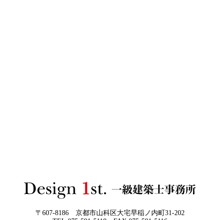
日
ザインファーストがあなたに最適な家づ
くりを無料提案
2026年06月03
建築費高騰時代──新築か、リフォーム
日
か。迷う人が増える今こそ知っておきた
い“本当の費用差”
2026年06月02
「家づくりの成功は“優先順位”で決まる
3Dパース・ウォークスルー動画がある会社とない会社の
日
──予算でも間取りでもなく、暮らしの軸
差— “見える家づくり”と“見えない家づくり”の決定的な
をつくるということ」
違い —
2026年06月01
お客様の言葉に出来ない、表現しきれな
日
い思いを出来る限り正確に、目で見える
ように表現し、形に変える手助けをさせ
て頂ければと常に思っております。夢を
現実に近づけるお手伝いをさせて頂く事
が私たちの仕事なのです。
〒607-8186 京都市山科区大宅早稲ノ内町31-202