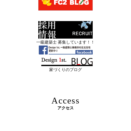
スタッフを募集中|一級建築士・二級建築士・営
2026年06月13
築20〜40年の京都・滋賀の家で“本当に直
業・現場管理
日
すべき場所”の見極め方― デザインファ
ーストが伝える、後悔しない改修の優先
スタッフを募集中|一級建築士・二級建築士・営業・現場
順位 ―
管理・事務
一級建築士 募集しています！！
2026年06月11
リフォームとリノベーションの違い― 京
限定3組様・京都・滋賀 注文住宅モニター募集中・残１組
日
都・滋賀で“後悔しない住まいづくり”を
様となっております。
実現するために ―
家づくりのブログ
2026年06月10
残１組様・京都・滋賀 注文住宅モニター
日
募集中｜2026年 理想の住まいを特別価格
で叶える家づくり
Access
2026年06月08
「部分リフォーム」と「フルリノベ」ど
アクセス
日
ちらが得かを判断する基準
原油価格高騰で建築資材が急騰 ― 新築のハードルが上が
2026年06月04
新築かリフォームか迷っている方へ｜デ
る今、“リフォームでほぼ新築”という選択肢を ―