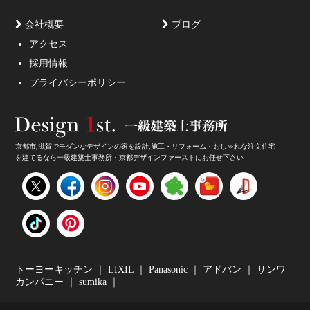
会社概要
ブログ
アクセス
採用情報
妥協しないガレージハウスをご提案。
プライバシーポリシー
京都市,滋賀でモダンなデザインの家を設計,施工・リフォーム・おしゃれな注文住宅
を建てるなら一級建築士事務所・京都デザインファーストにお任せ下さい
家のデザイン・注文住宅のデザイン受付中！
トーヨーキッチン
｜
LIXIL
｜
Panasonic
｜
アドバン
｜
サンワ
カンパニー
｜
sumika
｜