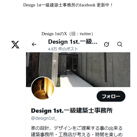
京区H様,京都府宇治市M様,京都市中京区I様,京都府宇治市
家”を特別価格で体験できる最後のチャン
Design 1st一級建築士事務所のfacebook 更新中！
I様,京都市中京区N様,滋賀県湖南市K様,京都市中京区Y様,
ス
京都市北区M様,京都市中京区E様,京都市山科区A様,滋賀
2026年07月02
唯一無二の家づくりを、土地から考え
県大津市D様,京都市伏見区A様,滋賀県草津市S様,京都市
日
る。 建築士の無料相談会実施中！
Design 1stのX（旧：twitter）
中京区T様,京都市北区H様,京都市上京区S様,京都市北区T
様,京都市左京区F様,滋賀県大津市K様,京都市右京区T様,
2026年07月01
古い間取りを現代の暮らしに合わせる設
リフォームとリノベーションの違い― 京都・滋賀で“後悔
京都市南区S様,京都市北区O様
日
計術
しない住まいづくり”を実現するために ―
Withコロナ時代・どんな家を建てたらいいのか？
2026年06月29
京都・滋賀の“変形地”は誰に頼むべきか
日
（設計力の差が出るポイント）
ガレージハウスを建てたい！
2026年06月25
部分リフォームを繰り返すと高くつく理
デザイナーズ住宅のリビング・ダイニング
日
由｜デザインファーストが現場で見てき
デザイナーズ住宅のリビング・ダイニング|京都市,京都の
た“本当の落とし穴”
注文住宅｜滋賀県の注文住宅｜名古屋市の注文住宅｜愛
2026年06月21
知らないと数100万円損する？新築・リ
建築費が高騰している今、「本当に家を建てられるのだ
知県の注文住宅｜東京都の注文住宅｜神奈川県の注文住
日
フォーム・リノベーションの本当の価格
ろうか」「予算内で理想の家は実現できるのか」と不安
宅｜千葉県の注文住宅｜埼玉県の注文住宅
差と後悔しない選び方！費用相場やメリ
を抱える方が増えています。