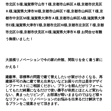
市北区Ｓ様,滋賀県守山市Ｔ様,京都市山科区Ａ様,京都市伏見区
Ｋ様,滋賀県大津市Ｍ様,京都市山科区Ｙ様,京都市山科区Ｔ様,京
都市中京区Ｍ様,滋賀県大津市Ａ様,京都市山科区A様,滋賀県大津
市E様,滋賀県大津市T様,京都市北区M様,京都市左京区Ｔ様,京都
市北区Ｄ様,京都市伏見区Ｈ様,滋賀県大津市Ｋ様 お問合せ有難
う御座いました！
大規模リノベーションで今の家の外観、間取りを全く違う家に
かえる！
建蔽率、容積率の問題で建て替えしたいが家が小さくなる、再
建築不可の為に建て替え出来ないなどお困りの方は是非デザイ
ンファーストにご相談ください。プランを頼んだがリフォーム
してもただ綺麗になるだけで使い勝手が依然とほとんど変わら
ない、奥まったリビング、お部屋が暗いままなのではなど様々
なリフォーム・リノベーションのお悩みを出来るだけ解決でき
るプランをご提案させて頂きます。