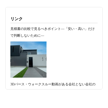
見極めるか
2026年07月20
RC造と木造の本質的な違いと、木造で
施工例・京都市北区・ハイクラスの家1UP
リンク
日
RC風デザインを実現するための設計戦略
多数お問合せありがとうございました。2021～
見積書の比較で見るべきポイント―「安い・高い」だけ
2026年07月13
ガレージハウスを建てたい！愛車と暮ら
2025年度 京都・滋賀の注文住宅モニター募
で判断しないために―
集！
日
す理想の注文住宅｜京都・滋賀で建てる
デザイン住宅
お問合せ有難う御座いました。京都市北区I様,京都市中京
区K様,京都市右京区S様,滋賀県大津市T様,京都市中京区A
2026年07月11
京都・滋賀で注文住宅を建てるなら、建
様,京都市山科区E様,滋賀県大津市S様,滋賀県草津市D様,
日
築家とつくる唯一無二の注文住宅｜無料
京都市中京区M様,京都市北区M様,京都市上京区T様,京都
プラン、相談・3D設計で理想の家づくり
市中京区E様,滋賀県大津市T様,滋賀県大津市A様,京都市
2026年07月09
「自由設計」の本当の意味。どこまで自
山科区Y様,京都市中京区I様,京都市山科区D様,滋賀県草津
3Dパース・ウォークスルー動画がある会社とない会社の
日
由なのか
市S様,京都市北区A様,京都府宇治市I様,京都市中京区N様,
差— “見える家づくり”と“見えない家づくり”の決定的な
滋賀県大津市M様,京都市右京区H様,京都市北区T様,京都
2026年07月07
【残り1組限定】Design1st.一級建築士事
違い —
市北区E様,京都市中京区A様,京都府向日市T様,京都市下
日
務所 モニター募集｜“建築家とつくる