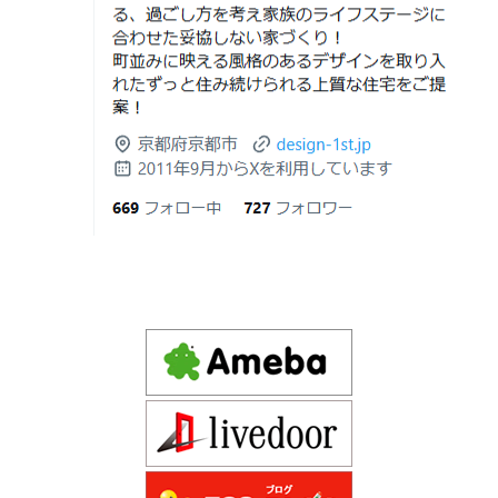
Design 1st.一級建築士事務所のsumika
ット・デメリット
京都市山科区の和風モダンな注文住宅 sumika
2026年06月19
見積書の比較で見るべきポイント―「安
日
い・高い」だけで判断しないために―
Instagram(インスタグラム)ＵＰ！
2026年06月18
建築費が高騰している今、「本当に家を
Design 1st.（デザインファースト） 一級建築士事務所の
日
建てられるのだろうか」「予算内で理想
Instagram(インスタグラム) design1st.kyoto
の家は実現できるのか」と不安を抱える
新築か、リフォームか。建築費高騰時代に後悔しない家
京都市中京区の年代不詳な京町屋を再生！
方が増えています。
づくりの選び方
デザインファースト一級建築事務所,工務店の注文住宅 モ
2026年06月17
坪単価で比較してはいけない理由— 数字
ダン住宅！京都市中京区の年代不詳な京町屋を再生！
日
では測れない「本当に良い家づくり」の
ために —
注文住宅モニター
2026年06月16
3Dパース・ウォークスルー動画がある会
先着1名！注文住宅モニター｜一級建築士事務所,工務店の
日
社とない会社の差— “見える家づく
デザイン住宅を注文建築で！
り”と“見えない家づくり”の決定的な違い
デザインファーストYouTubeチャンネル
マンションリフォーム
—