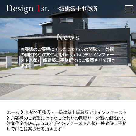
モニター
News
施工実績・施工事例
お客様のご要望にそったこだわりの間取り・外観
の個性的な注文住宅をDesign 1st.(デザインファー
リフォーム
スト京都)一級建築士事務所ではご提案させて頂き
ます！
お客様の声
家づくり
ホーム
京都の工務店・一級建築士事務所デザインファースト
サービス
お客様のご要望にそったこだわりの間取り・外観の個性的な
注文住宅をDesign 1st.(デザインファースト京都)一級建築士事務
所ではご提案させて頂きます！
会社概要