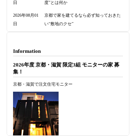
日
度”とは何か
2026年08月01
京都で家を建てるなら必ず知っておきた
日
い“敷地のクセ”
2026年07月29
洗面・トイレデザインは“選び方”で空間
日
が決まる
Information
2026年07月26
予算オーバーを防ぐ方法 ― デザインフ
2026年度 京都・滋賀 限定3組 モニターの家 募
日
ァーススト一級建築士事務所が考える“設
集！
計の透明性” ―
京都・滋賀で注文住宅モニター
2026年07月24
旗竿地・狭小地は「土地代が安い＝お
日
得」ではない ―道路が狭い京都・滋賀で
こそ知っておくべき“建築費が上がる理
由”―
2026年07月23
予算が限られていても“美しい家”はつく
日
れる 削るべき場所・残すべき場所をどう