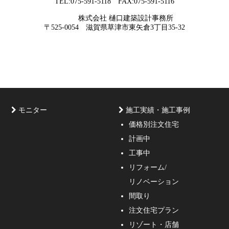
TEL:075-591-5118 FAX:075-591-5116
2026年05月29
他社プランを見たときに“必ず”チェック
株式会社 樋口建築設計事務所
日
すべき5つの視点
京都・滋賀で唯一無二の注文住宅・「本物よりリアル」
〒525-0054 滋賀県草津市東矢倉3丁目35-32
な3D設計
モニター
施工実績・施工事例
価格別注文住宅
計画中
家づくりのご相談・無料プラン受付中！家の設計、デザ
工事中
インをご提案する事の出来る一級建築士事務所・工務店
リフォーム/
の妥協しない家づくり！
リノベーション
間取り
注文住宅プラン
リゾート・店舗