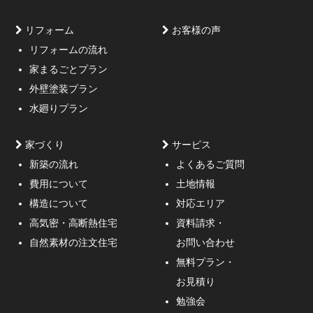
リフォーム
お客様の声
リフォームの流れ
高低差約6m、詳細不明の既存擁壁、変形した敷地内に約
家まるごとプラン
3mの傾斜がある家
外壁塗装プラン
水廻りプラン
家づくり
サービス
新築の流れ
よくあるご質問
費用について
土地情報
構造について
対応エリア
通行人が一瞬立ち止まる、車がスピードを落としてみる
高気密・高断熱住宅
資料請求・
ような外観デザインのご提案！
自然素材の注文住宅
お問い合わせ
無料プラン・
お見積り
勉強会