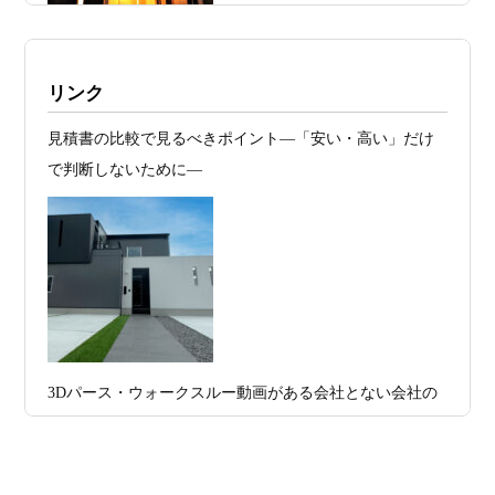
日
れる 削るべき場所・残すべき場所をどう
見極めるか
2026年07月20
RC造と木造の本質的な違いと、木造で
施工例・京都市北区・ハイクラスの家1UP
リンク
日
RC風デザインを実現するための設計戦略
多数お問合せありがとうございました。2021～
見積書の比較で見るべきポイント―「安い・高い」だけ
2026年07月13
ガレージハウスを建てたい！愛車と暮ら
2025年度 京都・滋賀の注文住宅モニター募
で判断しないために―
集！
日
す理想の注文住宅｜京都・滋賀で建てる
デザイン住宅
お問合せ有難う御座いました。京都市北区I様,京都市中京
区K様,京都市右京区S様,滋賀県大津市T様,京都市中京区A
2026年07月11
京都・滋賀で注文住宅を建てるなら、建
様,京都市山科区E様,滋賀県大津市S様,滋賀県草津市D様,
日
築家とつくる唯一無二の注文住宅｜無料
京都市中京区M様,京都市北区M様,京都市上京区T様,京都
プラン、相談・3D設計で理想の家づくり
市中京区E様,滋賀県大津市T様,滋賀県大津市A様,京都市
2026年07月09
「自由設計」の本当の意味。どこまで自
山科区Y様,京都市中京区I様,京都市山科区D様,滋賀県草津
3Dパース・ウォークスルー動画がある会社とない会社の
日
由なのか
市S様,京都市北区A様,京都府宇治市I様,京都市中京区N様,
差— “見える家づくり”と“見えない家づくり”の決定的な
滋賀県大津市M様,京都市右京区H様,京都市北区T様,京都
2026年07月07
【残り1組限定】Design1st.一級建築士事
違い —
市北区E様,京都市中京区A様,京都府向日市T様,京都市下
日
務所 モニター募集｜“建築家とつくる