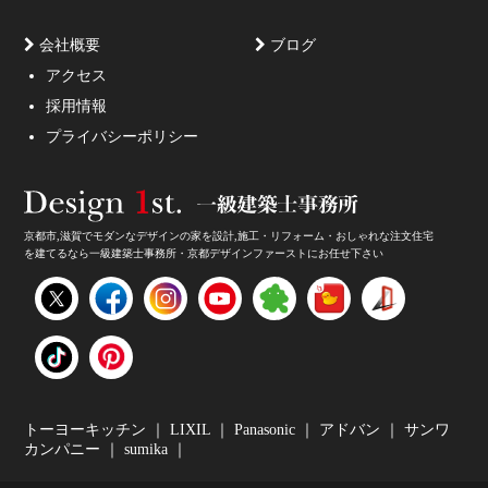
会社概要
ブログ
アクセス
採用情報
妥協しないガレージハウスをご提案。
プライバシーポリシー
京都市,滋賀でモダンなデザインの家を設計,施工・リフォーム・おしゃれな注文住宅
を建てるなら一級建築士事務所・京都デザインファーストにお任せ下さい
家のデザイン・注文住宅のデザイン受付中！
トーヨーキッチン
｜
LIXIL
｜
Panasonic
｜
アドバン
｜
サンワ
カンパニー
｜
sumika
｜