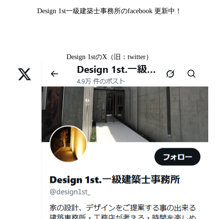
京区H様,京都府宇治市M様,京都市中京区I様,京都府宇治市
家”を特別価格で体験できる最後のチャン
Design 1st一級建築士事務所のfacebook 更新中！
I様,京都市中京区N様,滋賀県湖南市K様,京都市中京区Y様,
ス
京都市北区M様,京都市中京区E様,京都市山科区A様,滋賀
2026年07月02
唯一無二の家づくりを、土地から考え
県大津市D様,京都市伏見区A様,滋賀県草津市S様,京都市
日
る。 建築士の無料相談会実施中！
Design 1stのX（旧：twitter）
中京区T様,京都市北区H様,京都市上京区S様,京都市北区T
様,京都市左京区F様,滋賀県大津市K様,京都市右京区T様,
2026年07月01
古い間取りを現代の暮らしに合わせる設
リフォームとリノベーションの違い― 京都・滋賀で“後悔
京都市南区S様,京都市北区O様
日
計術
しない住まいづくり”を実現するために ―
Withコロナ時代・どんな家を建てたらいいのか？
2026年06月29
京都・滋賀の“変形地”は誰に頼むべきか
日
（設計力の差が出るポイント）
ガレージハウスを建てたい！
2026年06月25
部分リフォームを繰り返すと高くつく理
デザイナーズ住宅のリビング・ダイニング
日
由｜デザインファーストが現場で見てき
デザイナーズ住宅のリビング・ダイニング|京都市,京都の
た“本当の落とし穴”
注文住宅｜滋賀県の注文住宅｜名古屋市の注文住宅｜愛
2026年06月21
知らないと数100万円損する？新築・リ
建築費が高騰している今、「本当に家を建てられるのだ
知県の注文住宅｜東京都の注文住宅｜神奈川県の注文住
日
フォーム・リノベーションの本当の価格
ろうか」「予算内で理想の家は実現できるのか」と不安
宅｜千葉県の注文住宅｜埼玉県の注文住宅