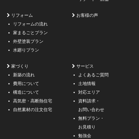
リフォーム
お客様の声
リフォームの流れ
高低差約6m、詳細不明の既存擁壁、変形した敷地内に約
家まるごとプラン
3mの傾斜がある家
外壁塗装プラン
水廻りプラン
家づくり
サービス
新築の流れ
よくあるご質問
費用について
土地情報
構造について
対応エリア
通行人が一瞬立ち止まる、車がスピードを落としてみる
高気密・高断熱住宅
資料請求・
ような外観デザインのご提案！
自然素材の注文住宅
お問い合わせ
無料プラン・
お見積り
勉強会