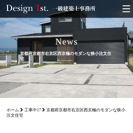
モニター
News
施工実績・施工事例
京都府京都市右京区西京極のモダンな狭小注文住
リフォーム
宅
お客様の声
家づくり
ホーム
工事中17
京都府京都市右京区西京極のモダンな狭小
サービス
注文住宅
会社概要