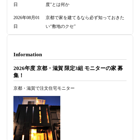
日
度”とは何か
2026年08月01
京都で家を建てるなら必ず知っておきた
日
い“敷地のクセ”
2026年07月29
洗面・トイレデザインは“選び方”で空間
日
が決まる
Information
2026年07月26
予算オーバーを防ぐ方法 ― デザインフ
2026年度 京都・滋賀 限定3組 モニターの家 募
日
ァーススト一級建築士事務所が考える“設
集！
計の透明性” ―
京都・滋賀で注文住宅モニター
2026年07月24
旗竿地・狭小地は「土地代が安い＝お
日
得」ではない ―道路が狭い京都・滋賀で
こそ知っておくべき“建築費が上がる理
由”―
2026年07月23
予算が限られていても“美しい家”はつく