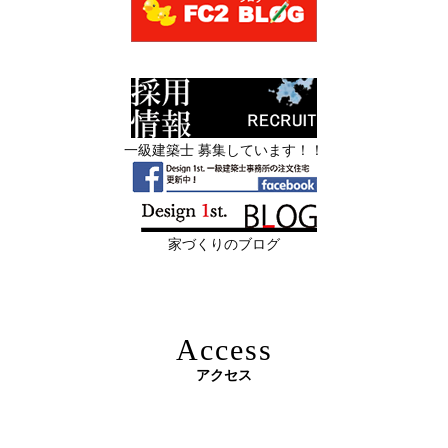
—
スタッフを募集中|一級建築士・二級建築士・営
2026年06月13
築20〜40年の京都・滋賀の家で“本当に直
業・現場管理
日
すべき場所”の見極め方― デザインファ
ーストが伝える、後悔しない改修の優先
スタッフを募集中|一級建築士・二級建築士・営業・現場
順位 ―
管理・事務
一級建築士 募集しています！！
2026年06月11
リフォームとリノベーションの違い― 京
限定3組様・京都・滋賀 注文住宅モニター募集中・残１組
日
都・滋賀で“後悔しない住まいづくり”を
様となっております。
実現するために ―
家づくりのブログ
2026年06月10
残１組様・京都・滋賀 注文住宅モニター
日
募集中｜2026年 理想の住まいを特別価格
で叶える家づくり
Access
2026年06月08
「部分リフォーム」と「フルリノベ」ど
アクセス
日
ちらが得かを判断する基準
原油価格高騰で建築資材が急騰 ― 新築のハードルが上が
2026年06月04
新築かリフォームか迷っている方へ｜デ
る今、“リフォームでほぼ新築”という選択肢を ―