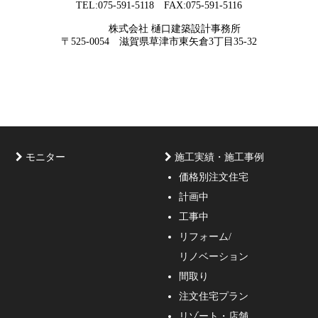
TEL:075-591-5118 FAX:075-591-5116
2026年05月29
他社プランを見たときに“必ず”チェック
株式会社 樋口建築設計事務所
日
すべき5つの視点
京都・滋賀で唯一無二の注文住宅・「本物よりリアル」
〒525-0054 滋賀県草津市東矢倉3丁目35-32
な3D設計
モニター
施工実績・施工事例
価格別注文住宅
計画中
家づくりのご相談・無料プラン受付中！家の設計、デザ
工事中
インをご提案する事の出来る一級建築士事務所・工務店
リフォーム/
の妥協しない家づくり！
リノベーション
間取り
注文住宅プラン
リゾート・店舗