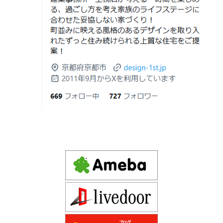
差と後悔しない選び方！費用相場やメリ
を抱える方が増えています。
Design 1st.一級建築士事務所のsumika
ット・デメリット
京都市山科区の和風モダンな注文住宅 sumika
2026年06月19
見積書の比較で見るべきポイント―「安
日
い・高い」だけで判断しないために―
Instagram(インスタグラム)ＵＰ！
2026年06月18
建築費が高騰している今、「本当に家を
Design 1st.（デザインファースト） 一級建築士事務所の
日
建てられるのだろうか」「予算内で理想
Instagram(インスタグラム) design1st.kyoto
の家は実現できるのか」と不安を抱える
新築か、リフォームか。建築費高騰時代に後悔しない家
京都市中京区の年代不詳な京町屋を再生！
方が増えています。
づくりの選び方
デザインファースト一級建築事務所,工務店の注文住宅 モ
2026年06月17
坪単価で比較してはいけない理由— 数字
ダン住宅！京都市中京区の年代不詳な京町屋を再生！
日
では測れない「本当に良い家づくり」の
ために —
注文住宅モニター
2026年06月16
3Dパース・ウォークスルー動画がある会
先着1名！注文住宅モニター｜一級建築士事務所,工務店の
日
社とない会社の差— “見える家づく
デザイン住宅を注文建築で！
り”と“見えない家づくり”の決定的な違い
デザインファーストYouTubeチャンネル
マンションリフォーム