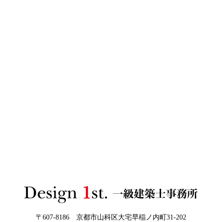
日
ザインファーストがあなたに最適な家づ
くりを無料提案
2026年06月03
建築費高騰時代──新築か、リフォーム
日
か。迷う人が増える今こそ知っておきた
い“本当の費用差”
2026年06月02
「家づくりの成功は“優先順位”で決まる
3Dパース・ウォークスルー動画がある会社とない会社の
日
──予算でも間取りでもなく、暮らしの軸
差— “見える家づくり”と“見えない家づくり”の決定的な
をつくるということ」
違い —
2026年06月01
お客様の言葉に出来ない、表現しきれな
日
い思いを出来る限り正確に、目で見える
ように表現し、形に変える手助けをさせ
て頂ければと常に思っております。夢を
現実に近づけるお手伝いをさせて頂く事
が私たちの仕事なのです。
〒607-8186 京都市山科区大宅早稲ノ内町31-202