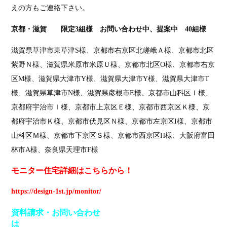
えの方もご連絡下さい。
京都・滋賀 限定3組様 お問い合わせ中、提案中 40
組様
滋賀県草津市東草津S様、京都市右京区北嵯峨Ａ様、京都市北区
紫野Ｎ様、滋賀県米原市米原Ｕ様、京都市北区O様、京都市右京
区M様、滋賀県大津市Y様、滋賀県大津市Y様、滋賀県大津市T
様、滋賀県草津市N様、滋賀県彦根市E様、京都市山科区Ｉ様、
京都府宇治市Ｉ様、京都市上京区Ｅ様、京都市西京区Ｋ様、京
都府宇治市Ｋ様、京都市伏見区Ｎ様、京都市左京区I様、京都市
山科区Ｍ様、京都市下京区Ｓ様、京都市西京区H様、大阪府富田
林市A様、奈良県天理市F様
モニター住宅詳細はこちらから
！
https://design-1st.jp/monitor/
資料請求
・
お問い合わせ
は