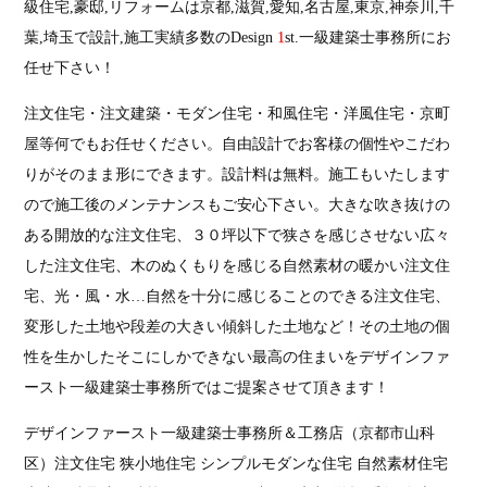
級住宅,豪邸,リフォームは京都,滋賀,愛知,名古屋,東京,神奈川,千
葉,埼玉で設計,施工実績多数のDesign
1
st.一級建築士事務所にお
任せ下さい！
注文住宅・注文建築・モダン住宅・和風住宅・洋風住宅・京町
屋等何でもお任せください。自由設計でお客様の個性やこだわ
りがそのまま形にできます。設計料は無料。施工もいたします
ので施工後のメンテナンスもご安心下さい。大きな吹き抜けの
ある開放的な注文住宅、３０坪以下で狭さを感じさせない広々
した注文住宅、木のぬくもりを感じる自然素材の暖かい注文住
宅、光・風・水…自然を十分に感じることのできる注文住宅、
変形した土地や段差の大きい傾斜した土地など！その土地の個
性を生かしたそこにしかできない最高の住まいを
デザインファ
ースト一級建築士事務所では
ご提案させて頂きます！
デザインファースト一級建築士事務所＆工務店（京都市山科
区）注文住宅 狭小地住宅 シンプルモダンな住宅 自然素材住宅