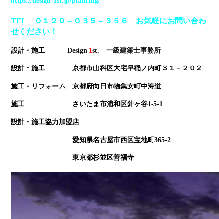
https://design-1st.jp/planning/
TEL ０１２０－０３５－３５６ お気軽にお問い合わ
せください！
設計・施工
Design
1
st
. 一級建築士事務所
設計・施工 京都市山科区大宅早稲ノ内町３１－２０２
施工・リフォーム 京都府向日市物集女町中海道
施工 さいたま市浦和区針ヶ谷1-5-1
設計・施工協力加盟店
愛知県名古屋市西区宝地町365-2
東京都杉並区善福寺