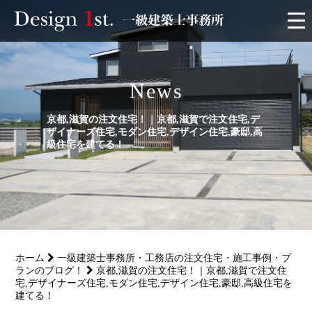
モニター
News
施工実績・施工事例
京都,滋賀の注文住宅！｜京都,滋賀で注文住宅,デ
ザイナーズ住宅,モダン住宅,デザイン住宅,豪邸,高
リフォーム
級住宅を建てる！
お客様の声
家づくり
ホーム
一級建築士事務所・工務店の注文住宅・施工事例・プ
サービス
ランのブログ！
京都,滋賀の注文住宅！｜京都,滋賀で注文住
宅,デザイナーズ住宅,モダン住宅,デザイン住宅,豪邸,高級住宅を
建てる！
会社概要