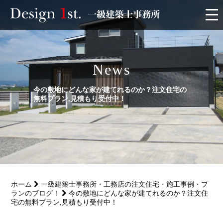
モニター
News
施工実績・施工事例
今の敷地にどんな家が建てれるのか？注文住宅の
リフォーム
無料プラン,見積もり受付中！
お客様の声
家づくり
ホーム
一級建築士事務所・工務店の注文住宅・施工事例・プ
サービス
ランのブログ！
今の敷地にどんな家が建てれるのか？注文住
宅の無料プラン,見積もり受付中！
会社概要