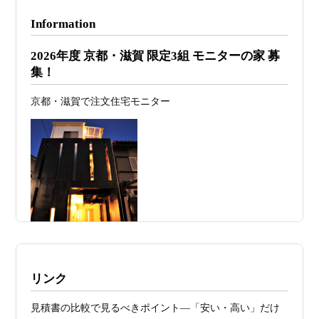
2026年07月24
旗竿地・狭小地は「土地代が安い＝お
Information
日
得」ではない ―道路が狭い京都・滋賀で
2026年度 京都・滋賀 限定3組 モニターの家 募
こそ知っておくべき“建築費が上がる理
集！
由”―
京都・滋賀で注文住宅モニター
2026年07月23
予算が限られていても“美しい家”はつく
日
れる 削るべき場所・残すべき場所をどう
見極めるか
2026年07月20
RC造と木造の本質的な違いと、木造で
日
RC風デザインを実現するための設計戦略
2026年07月13
ガレージハウスを建てたい！愛車と暮ら
日
す理想の注文住宅｜京都・滋賀で建てる
デザイン住宅
施工例・京都市北区・ハイクラスの家1UP
リンク
2026年07月11
京都・滋賀で注文住宅を建てるなら、建
多数お問合せありがとうございました。2021～
見積書の比較で見るべきポイント―「安い・高い」だけ
日
築家とつくる唯一無二の注文住宅｜無料