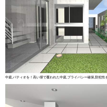
中庭,パティオを！高い塀で覆われた中庭,プライバシー確保,防犯性も