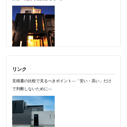
2026年07月23
予算が限られていても“美しい家”はつく
日
れる 削るべき場所・残すべき場所をどう
見極めるか
2026年07月20
RC造と木造の本質的な違いと、木造で
日
RC風デザインを実現するための設計戦略
2026年07月13
ガレージハウスを建てたい！愛車と暮ら
日
す理想の注文住宅｜京都・滋賀で建てる
デザイン住宅
施工例・京都市北区・ハイクラスの家1UP
リンク
2026年07月11
京都・滋賀で注文住宅を建てるなら、建
多数お問合せありがとうございました。2021～
見積書の比較で見るべきポイント―「安い・高い」だけ
日
築家とつくる唯一無二の注文住宅｜無料
2025年度 京都・滋賀の注文住宅モニター募
で判断しないために―
集！
プラン、相談・3D設計で理想の家づくり
お問合せ有難う御座いました。京都市北区I様,京都市中京
2026年07月09
「自由設計」の本当の意味。どこまで自
区K様,京都市右京区S様,滋賀県大津市T様,京都市中京区A
日
由なのか
様,京都市山科区E様,滋賀県大津市S様,滋賀県草津市D様,
2026年07月07
【残り1組限定】Design1st.一級建築士事