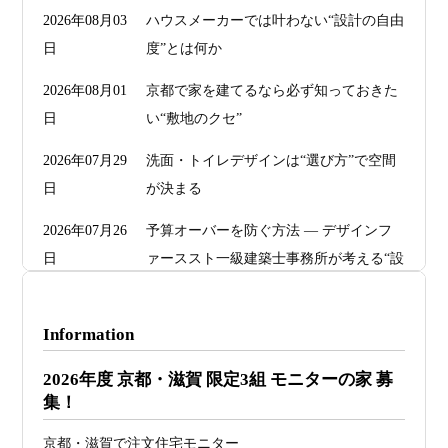
2026年08月03
ハウスメーカーでは叶わない“設計の自由
日
度”とは何か
2026年08月01
京都で家を建てるなら必ず知っておきた
日
い“敷地のクセ”
2026年07月29
洗面・トイレデザインは“選び方”で空間
日
が決まる
2026年07月26
予算オーバーを防ぐ方法 ― デザインフ
日
ァーススト一級建築士事務所が考える“設
計の透明性” ―
2026年07月24
旗竿地・狭小地は「土地代が安い＝お
Information
日
得」ではない ―道路が狭い京都・滋賀で
2026年度 京都・滋賀 限定3組 モニターの家 募
こそ知っておくべき“建築費が上がる理
集！
由”―
京都・滋賀で注文住宅モニター