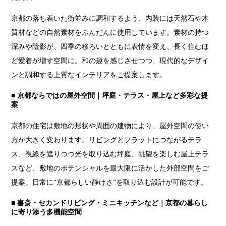
京都の落ち着いた街並みに調和するよう、内装には天然石や木
質材などの自然素材をふんだんに使用しています。素材の持つ
深みや陰影が、四季の移ろいとともに表情を変え、長く住むほ
ど愛着が増す空間に。和の趣を感じさせつつ、現代的なデザイ
ンと調和する上質なインテリアをご提案します。
■ 京都ならではの屋外空間｜坪庭・テラス・屋上など多彩な提
案
京都の住宅は敷地の形状や周囲の建物により、屋外空間の使い
方が大きく変わります。リビングとフラットにつながるテラ
ス、視線を遮りつつ光を取り込む坪庭、眺望を楽しむ屋上テラ
スなど、敷地のポテンシャルを最大限に活かした外部空間をご
提案。日常に“京都らしい静けさ”を取り込む設計が可能です。
■ 書斎・セカンドリビング・ミニキッチンなど｜京都の暮らし
に寄り添う多機能空間