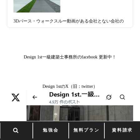
京都市中京区M様,京都市北区M様,京都市上京区T様,京都
日
務所 モニター募集｜“建築家とつくる
市中京区E様,滋賀県大津市T様,滋賀県大津市A様,京都市
家”を特別価格で体験できる最後のチャン
山科区Y様,京都市中京区I様,京都市山科区D様,滋賀県草津
3Dパース・ウォークスルー動画がある会社とない会社の
ス
市S様,京都市北区A様,京都府宇治市I様,京都市中京区N様,
差— “見える家づくり”と“見えない家づくり”の決定的な
滋賀県大津市M様,京都市右京区H様,京都市北区T様,京都
2026年07月02
唯一無二の家づくりを、土地から考え
違い —
市北区E様,京都市中京区A様,京都府向日市T様,京都市下
日
る。 建築士の無料相談会実施中！
京区H様,京都府宇治市M様,京都市中京区I様,京都府宇治市
Design 1st一級建築士事務所のfacebook 更新中！
2026年07月01
古い間取りを現代の暮らしに合わせる設
I様,京都市中京区N様,滋賀県湖南市K様,京都市中京区Y様,
日
計術
京都市北区M様,京都市中京区E様,京都市山科区A様,滋賀
県大津市D様,京都市伏見区A様,滋賀県草津市S様,京都市
2026年06月29
京都・滋賀の“変形地”は誰に頼むべきか
Design 1stのX（旧：twitter）
中京区T様,京都市北区H様,京都市上京区S様,京都市北区T
日
（設計力の差が出るポイント）
様,京都市左京区F様,滋賀県大津市K様,京都市右京区T様,
リフォームとリノベーションの違い― 京都・滋賀で“後悔
2026年06月25
部分リフォームを繰り返すと高くつく理
京都市南区S様,京都市北区O様
しない住まいづくり”を実現するために ―
日
由｜デザインファーストが現場で見てき
Withコロナ時代・どんな家を建てたらいいのか？
た“本当の落とし穴”
勉強会
無料プラン
資料請求
ガレージハウスを建てたい！
2026年06月21
知らないと数100万円損する？新築・リ