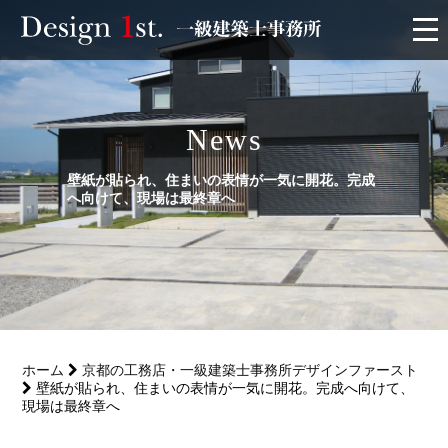
モニター
News
施工実績・施工事例
壁紙が貼られ、住まいの表情が一気に開花。完成
リフォーム
へ向けて、現場は最終章へ
お客様の声
家づくり
ホーム
京都の工務店・一級建築士事務所デザインファースト
サービス
壁紙が貼られ、住まいの表情が一気に開花。完成へ向けて、
現場は最終章へ
会社概要