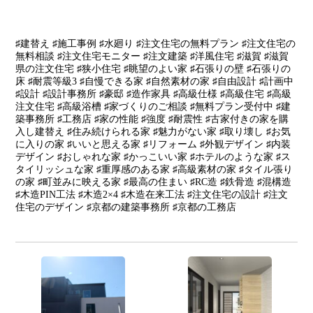
♯建替え ♯施工事例 ♯水廻り ♯注文住宅の無料プラン ♯注文住宅の
無料相談 ♯注文住宅モニター ♯注文建築 ♯洋風住宅 ♯滋賀 ♯滋賀
県の注文住宅 ♯狭小住宅 ♯眺望のよい家 ♯石張りの壁 ♯石張りの
床 ♯耐震等級3 ♯自慢できる家 ♯自然素材の家 ♯自由設計 ♯計画中
♯設計 ♯設計事務所 ♯豪邸 ♯造作家具 ♯高級仕様 ♯高級住宅 ♯高級
注文住宅 ♯高級浴槽 ♯家づくりのご相談 ♯無料プラン受付中 ♯建
築事務所 ♯工務店 ♯家の性能 ♯強度 ♯耐震性 ♯古家付きの家を購
入し建替え ♯住み続けられる家 ♯魅力がない家 ♯取り壊し ♯お気
に入りの家 ♯いいと思える家 ♯リフォーム ♯外観デザイン ♯内装
デザイン ♯おしゃれな家 ♯かっこいい家 ♯ホテルのような家 ♯ス
タイリッシュな家 ♯重厚感のある家 ♯高級素材の家 ♯タイル張り
の家 ♯町並みに映える家 ♯最高の住まい ♯RC造 ♯鉄骨造 ♯混構造
♯木造PIN工法 ♯木造2×4 ♯木造在来工法 ♯注文住宅の設計 ♯注文
住宅のデザイン ♯京都の建築事務所 ♯京都の工務店