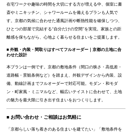
在宅ワークや趣味の時間を大切にする方が増える中、個室に書
斎やミニキッチン、シャワールームを備えるプランも人気で
す。京都の気候に合わせた通風計画や断熱性能を確保しつつ、
ひとつの部屋で完結する“自分だけの空間”を実現。家族との距
離感を保ちながら、心地よく暮らせる住まいをご提案します。
■ 外観・内装・間取りはすべてフルオーダー｜京都の土地に合
わせた設計
本プランは一例です。京都の敷地条件（間口の狭さ・高低差・
道路幅・景観条例など）を踏まえ、外観デザインから内装、設
備、動線計画までフルオーダーで対応可能。モダン・和モダ
ン・町家風・ミニマルなど、幅広いテイストに合わせて、土地
の魅力を最大限に引き出す住まいをおつくりします。
■ お問い合わせ・ご相談はお気軽に
「京都らしい落ち着きのある住まいを建てたい」「敷地条件を