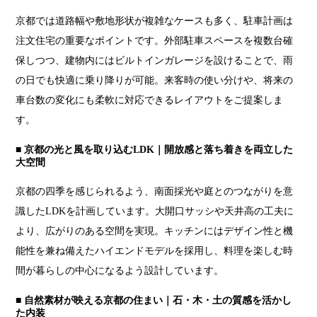
京都では道路幅や敷地形状が複雑なケースも多く、駐車計画は
注文住宅の重要なポイントです。外部駐車スペースを複数台確
保しつつ、建物内にはビルトインガレージを設けることで、雨
の日でも快適に乗り降りが可能。来客時の使い分けや、将来の
車台数の変化にも柔軟に対応できるレイアウトをご提案しま
す。
■ 京都の光と風を取り込むLDK｜開放感と落ち着きを両立した
大空間
京都の四季を感じられるよう、南面採光や庭とのつながりを意
識したLDKを計画しています。大開口サッシや天井高の工夫に
より、広がりのある空間を実現。キッチンにはデザイン性と機
能性を兼ね備えたハイエンドモデルを採用し、料理を楽しむ時
間が暮らしの中心になるよう設計しています。
■ 自然素材が映える京都の住まい｜石・木・土の質感を活かし
た内装