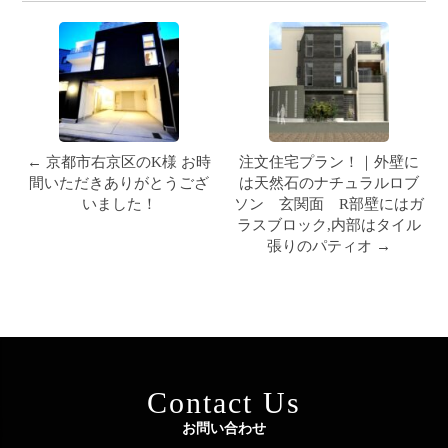
← 京都市右京区のK様 お時
注文住宅プラン！｜外壁に
間いただきありがとうござ
は天然石のナチュラルロブ
いました！
ソン 玄関面 R部壁にはガ
ラスブロック,内部はタイル
張りのパティオ →
Contact Us
お問い合わせ