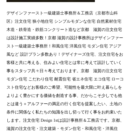
デザインファースト一級建築士事務所＆工務店（京都市山科
区）
注文住宅 狭小地住宅 シンプルモダンな住宅 自然素材住宅
木造・鉄骨造・鉄筋コンクリート造
など京都 滋賀の注文住宅
は設計施工実績多数！京都 滋賀の設計事務所は
デザインファー
スト一級建築士事務所
！
和風住宅 洋風住宅 モダン住宅 アジア
風など 設計プラン多数あり！
デザイナーズ住宅、注文住宅
をお
客様と共に考える、住みよい住宅とは常に考えて設計していく
事をスタッフ共々日々考えております。京都 滋賀の
注文住宅
モダン住宅
こだわり住宅 耐震住宅 省エネ住宅 エコ住宅
ローコ
スト
住宅などお客様のご希望、可能性を最大限に叶え暮らしを
よりよく豊かにする価値を創造する事、だからこそ少しでも他
とは違う＋アルファーの満足の行く住宅を提案したい、
土地の
条件
に関係なく私たちの知識を出し切って行く事をお約束いた
します。注文住宅
Design 1stは設計事務所＆工務店です
。京都、
滋賀の注文
住宅・注文建築・モダン住宅・和風住宅・洋風住