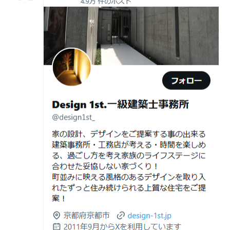
リフォームとリノベーションの違い― 京都・滋賀で“後悔
京都市南区S様,京都市北区O様
日
計術
しない住まいづくり”を実現するために ―
Withコロナ時代・どんな家を建てたらいいのか？
2026年06月29
京都・滋賀の“変形地”は誰に頼むべきか
日
（設計力の差が出るポイント）
ガレージハウスを建てたい！
2026年06月25
部分リフォームを繰り返すと高くつく理
デザイナーズ住宅のリビング・ダイニング
日
由｜デザインファーストが現場で見てき
デザイナーズ住宅のリビング・ダイニング|京都市,京都の
た“本当の落とし穴”
注文住宅｜滋賀県の注文住宅｜名古屋市の注文住宅｜愛
2026年06月21
知らないと数100万円損する？新築・リ
建築費が高騰している今、「本当に家を建てられるのだ
知県の注文住宅｜東京都の注文住宅｜神奈川県の注文住
日
フォーム・リノベーションの本当の価格
ろうか」「予算内で理想の家は実現できるのか」と不安
宅｜千葉県の注文住宅｜埼玉県の注文住宅
差と後悔しない選び方！費用相場やメリ
を抱える方が増えています。
Design 1st.一級建築士事務所のsumika
ット・デメリット
京都市山科区の和風モダンな注文住宅 sumika
2026年06月19
見積書の比較で見るべきポイント―「安
日
い・高い」だけで判断しないために―
Instagram(インスタグラム)ＵＰ！
2026年06月18
建築費が高騰している今、「本当に家を
Design 1st.（デザインファースト） 一級建築士事務所の