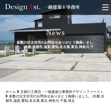
モニター
News
施工実績・施工事例
多数の注文住宅のお問合せありがとう御座いまし
た。|京都,京都市,滋賀,愛知,名古屋,東京,神奈川,千
リフォーム
葉,埼玉
お客様の声
家づくり
ホーム
京都の工務店・一級建築士事務所デザインファースト
サービス
多数の注文住宅のお問合せありがとう御座いました。|京都,京
都市,滋賀,愛知,名古屋,東京,神奈川,千葉,埼玉
会社概要