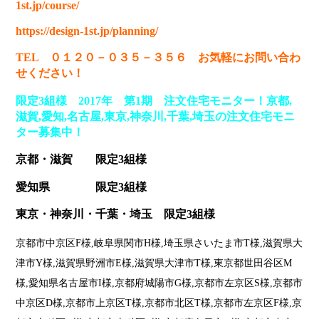
1st.jp/course/
https://design-1st.jp/planning/
TEL ０１２０－０３５－３５６ お気軽にお問い合わ
せください！
限定3組様 2017年 第1期 注文住宅モニター！
京都,
滋賀,愛知,名古屋,東京,神奈川,千葉,埼玉
の注文住宅モニ
ター募集中！
京都・滋賀 限定3組様
愛知県 限定3組様
東京・神奈川・千葉・埼玉 限定3組様
京都市中京区F様,岐阜県関市H様,埼玉県さいたま市T様,滋賀県大
津市Y様,滋賀県野洲市E様,滋賀県大津市T様,東京都世田谷区M
様,愛知県名古屋市I様,京都府城陽市G様,京都市左京区S様,京都市
中京区D様,京都市上京区T様,京都市北区T様,京都市左京区F様,京