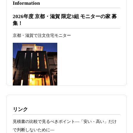
Information
2026年07月26
予算オーバーを防ぐ方法 ― デザインフ
2026年度 京都・滋賀 限定3組 モニターの家 募
日
ァーススト一級建築士事務所が考える“設
集！
計の透明性” ―
京都・滋賀で注文住宅モニター
2026年07月24
旗竿地・狭小地は「土地代が安い＝お
日
得」ではない ―道路が狭い京都・滋賀で
こそ知っておくべき“建築費が上がる理
由”―
2026年07月23
予算が限られていても“美しい家”はつく
日
れる 削るべき場所・残すべき場所をどう
見極めるか
2026年07月20
RC造と木造の本質的な違いと、木造で
施工例・京都市北区・ハイクラスの家1UP
リンク
日
RC風デザインを実現するための設計戦略
多数お問合せありがとうございました。2021～
見積書の比較で見るべきポイント―「安い・高い」だけ
2026年07月13
ガレージハウスを建てたい！愛車と暮ら
2025年度 京都・滋賀の注文住宅モニター募
で判断しないために―