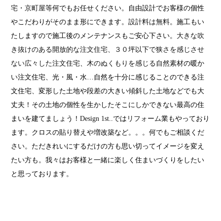
宅・京町屋
等何でもお任せください。自由設計でお客様の個性
やこだわりがそのまま形にできます。
設計料は無料
。施工もい
たしますので施工後のメンテナンスもご安心下さい。
大きな吹
き抜けのある開放的な注文住宅
、
３０坪以下で狭さを感じさせ
ない広々した注文住宅
、
木のぬくもりを感じる自然素材
の暖か
い注文住宅、光・風・水…自然を十分に感じることのできる注
文住宅、変形した土地や段差の大きい傾斜した土地などでも大
丈夫！その土地の個性を生かしたそこにしかできない最高の住
まいを建てましょう！
Design 1st
..では
リフォーム
業もやっており
ます。クロスの貼り替えや増改築など。。。何でもご相談くだ
さい。ただきれいにするだけの方も思い切ってイメージを変え
たい方も。我々はお客様と一緒に楽しく住まいづくりをしたい
と思っております。