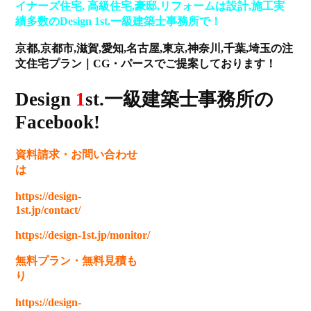
イナーズ住宅, 高級住宅,豪邸,リフォームは設計,施工実
績多数のDesign 1st.一級建築士事務所で！
京都,京都市,滋賀,愛知,名古屋,東京,神奈川,千葉,埼玉の注
文住宅プラン｜CG・パースでご提案しております！
Design
1
st.一級建築士事務所の
Facebook!
資料請求
・
お問い合わせ
は
https://design-
1st.jp/contact/
https://design-1st.jp/monitor/
無料プラン
・
無料見積も
り
https://design-