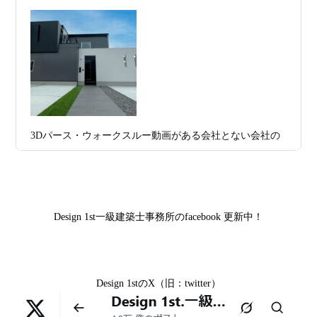
集！
日
す理想の注文住宅｜京都・滋賀で建てる
デザイン住宅
お問合せ有難う御座いました。京都市北区I様,京都市中京
区K様,京都市右京区S様,滋賀県大津市T様,京都市中京区A
2026年07月11
京都・滋賀で注文住宅を建てるなら、建
様,京都市山科区E様,滋賀県大津市S様,滋賀県草津市D様,
日
築家とつくる唯一無二の注文住宅｜無料
京都市中京区M様,京都市北区M様,京都市上京区T様,京都
プラン、相談・3D設計で理想の家づくり
市中京区E様,滋賀県大津市T様,滋賀県大津市A様,京都市
2026年07月09
「自由設計」の本当の意味。どこまで自
山科区Y様,京都市中京区I様,京都市山科区D様,滋賀県草津
3Dパース・ウォークスルー動画がある会社とない会社の
日
由なのか
市S様,京都市北区A様,京都府宇治市I様,京都市中京区N様,
差— “見える家づくり”と“見えない家づくり”の決定的な
滋賀県大津市M様,京都市右京区H様,京都市北区T様,京都
2026年07月07
【残り1組限定】Design1st.一級建築士事
違い —
市北区E様,京都市中京区A様,京都府向日市T様,京都市下
日
務所 モニター募集｜“建築家とつくる
京区H様,京都府宇治市M様,京都市中京区I様,京都府宇治市
家”を特別価格で体験できる最後のチャン
Design 1st一級建築士事務所のfacebook 更新中！
I様,京都市中京区N様,滋賀県湖南市K様,京都市中京区Y様,
ス
京都市北区M様,京都市中京区E様,京都市山科区A様,滋賀
2026年07月02
唯一無二の家づくりを、土地から考え
県大津市D様,京都市伏見区A様,滋賀県草津市S様,京都市
日
る。 建築士の無料相談会実施中！
Design 1stのX（旧：twitter）
中京区T様,京都市北区H様,京都市上京区S様,京都市北区T
様,京都市左京区F様,滋賀県大津市K様,京都市右京区T様,
2026年07月01
古い間取りを現代の暮らしに合わせる設