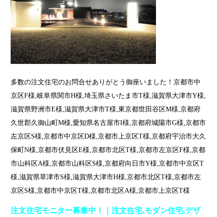
多数の注文住宅のお問合せありがとう御座いました！京都市中
京区F様,岐阜県関市H様,埼玉県さいたま市T様,滋賀県大津市Y様,
滋賀県野洲市E様,滋賀県大津市T様,東京都世田谷区M様,京都府
久世郡久御山町M様,愛知県名古屋市I様,京都府城陽市G様,京都市
左京区S様,京都市中京区D様,京都市上京区T様,京都府宇治市大久
保町N様,京都市伏見区E様,京都市北区T様,京都市左京区F様,京都
市山科区A様,京都市山科区S様,京都府向日市Y様,京都市中京区T
様,滋賀県草津市S様,滋賀県大津市H様,京都市北区T様,京都市左
京区S様,京都市中京区T様,京都市北区A様,京都市上京区T様
注文住宅モニター募集中！｜注文住宅,モダン住宅,デザ