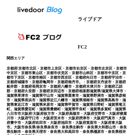
ライブドア
FC2
関西エリア
京都府/京都市北区・京都市上京区・京都市右京区・京都市左京区・京都市
中京区・京都市東山区・京都市伏見区・京都市山科区・京都市中京区・京
都市下京区・京都市南区・京都市西京区・京都府向日市・京都府宇治市・
京都府城陽市・京都府亀岡市・京都府南丹市。・京都府京丹波市・京都府
船井郡・京都府長岡京市・京都府八幡市・京都府木津川市・京都府乙訓
郡・京都府久世郡・京都府京田辺市・京都府相楽郡滋賀県/滋賀県大津市・
滋賀県草津市・滋賀県守山市・滋賀県栗東市・滋賀県野洲市・滋賀県彦根
市・滋賀県長浜市・滋賀県近江八幡市・滋賀県湖南市・滋賀県高島市・滋
賀県東近江市・滋賀県米原市・滋賀県甲賀市・滋賀県日野町・滋賀県竜王
町。滋賀県愛荘町・滋賀県豊郷町・滋賀県甲良町・滋賀県多賀町・滋賀県
八日市市大阪府/大阪府枚方市・大阪府高槻市・大阪府交野市・大阪府寝屋
川市・大阪府守口市・大阪府茨木市・大阪府摂津市・大阪府門真市・大阪
府豊中市・大阪府吹田市・大阪府池田市・大阪府箕面市・大阪府東大阪
市。大阪市奈良県/奈良県奈良市・奈良県生駒市・奈良県大和郡山市・奈良
県生駒市・奈良県天理市・奈良県大和高田市・奈良県橿原市・奈良県桜井