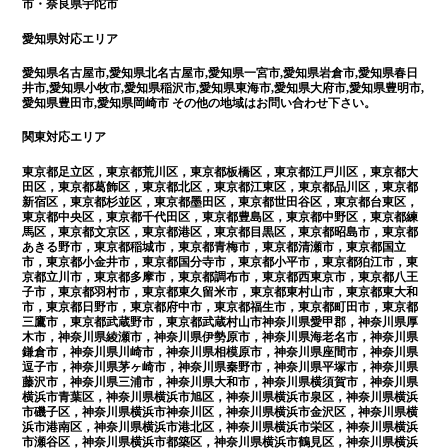
市・奈良県宇陀市
愛知県対応エリア
愛知県名古屋市,愛知県北名古屋市,愛知県一宮市,愛知県岩倉市,愛知県春日
井市,愛知県小牧市,愛知県稲沢市,愛知県東海市,愛知県大府市,愛知県豊明市,
愛知県豊田市,愛知県岡崎市 その他の地域はお問い合わせ下さい。
関東対応エリア
東京都足立区，東京都荒川区，東京都板橋区，東京都江戸川区，東京都大
田区，東京都葛飾区，東京都北区，東京都江東区，東京都品川区，東京都
新宿区，東京都杉並区，東京都墨田区，東京都世田谷区，東京都台東区，
東京都中央区，東京都千代田区，東京都豊島区，東京都中野区，東京都練
馬区，東京都文京区，東京都港区，東京都目黒区，東京都昭島市，東京都
あきる野市，東京都稲城市，東京都青梅市，東京都清瀬市，東京都国立
市，東京都小金井市，東京都国分寺市，東京都小平市，東京都狛江市，東
京都立川市，東京都多摩市，東京都調布市，東京都西東京市，東京都八王
子市，東京都羽村市，東京都東久留米市，東京都東村山市，東京都東大和
市，東京都日野市，東京都府中市，東京都福生市，東京都町田市，東京都
三鷹市，東京都武蔵野市，東京都武蔵村山市神奈川県愛甲郡，神奈川県厚
木市，神奈川県綾瀬市，神奈川県伊勢原市，神奈川県海老名市，神奈川県
鎌倉市，神奈川県川崎市，神奈川県相模原市，神奈川県座間市，神奈川県
逗子市，神奈川県茅ヶ崎市，神奈川県秦野市，神奈川県平塚市，神奈川県
藤沢市，神奈川県三浦市，神奈川県大和市，神奈川県横須賀市，神奈川県
横浜市青葉区，神奈川県横浜市旭区，神奈川県横浜市泉区，神奈川県横浜
市磯子区，神奈川県横浜市神奈川区，神奈川県横浜市金沢区，神奈川県横
浜市港南区，神奈川県横浜市港北区，神奈川県横浜市栄区，神奈川県横浜
市瀬谷区，神奈川県横浜市都築区，神奈川県横浜市鶴見区，神奈川県横浜