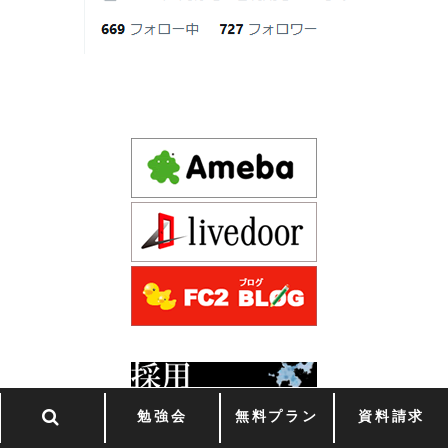
日
建てられるのだろうか」「予算内で理想
Instagram(インスタグラム) design1st.kyoto
の家は実現できるのか」と不安を抱える
新築か、リフォームか。建築費高騰時代に後悔しない家
京都市中京区の年代不詳な京町屋を再生！
方が増えています。
づくりの選び方
デザインファースト一級建築事務所,工務店の注文住宅 モ
2026年06月17
坪単価で比較してはいけない理由— 数字
ダン住宅！京都市中京区の年代不詳な京町屋を再生！
日
では測れない「本当に良い家づくり」の
ために —
注文住宅モニター
2026年06月16
3Dパース・ウォークスルー動画がある会
先着1名！注文住宅モニター｜一級建築士事務所,工務店の
日
社とない会社の差— “見える家づく
デザイン住宅を注文建築で！
り”と“見えない家づくり”の決定的な違い
デザインファーストYouTubeチャンネル
マンションリフォーム
—
スタッフを募集中|一級建築士・二級建築士・営
2026年06月13
築20〜40年の京都・滋賀の家で“本当に直
業・現場管理
日
すべき場所”の見極め方― デザインファ
ーストが伝える、後悔しない改修の優先
スタッフを募集中|一級建築士・二級建築士・営業・現場
順位 ―
勉強会
無料プラン
資料請求
管理・事務
一級建築士 募集しています！！