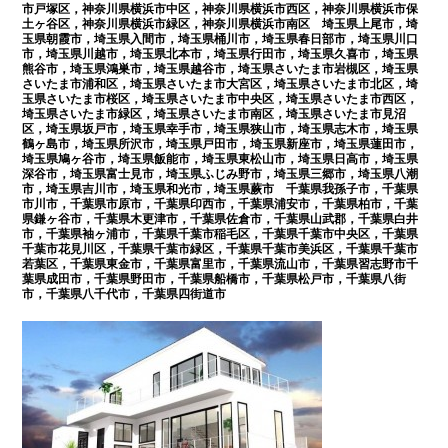
市戸塚区，神奈川県横浜市中区，神奈川県横浜市西区，神奈川県横浜市保
土ヶ谷区，神奈川県横浜市緑区，神奈川県横浜市南区 埼玉県上尾市，埼
玉県朝霞市，埼玉県入間市，埼玉県桶川市，埼玉県春日部市，埼玉県川口
市，埼玉県川越市，埼玉県北本市，埼玉県行田市，埼玉県久喜市，埼玉県
熊谷市，埼玉県鴻巣市，埼玉県越谷市，埼玉県さいたま市岩槻区，埼玉県
さいたま市浦和区，埼玉県さいたま市大宮区，埼玉県さいたま市北区，埼
玉県さいたま市桜区，埼玉県さいたま市中央区，埼玉県さいたま市西区，
埼玉県さいたま市緑区，埼玉県さいたま市南区，埼玉県さいたま市見沼
区，埼玉県坂戸市，埼玉県幸手市，埼玉県狭山市，埼玉県志木市，埼玉県
鶴ヶ島市，埼玉県所沢市，埼玉県戸田市，埼玉県新座市，埼玉県蓮田市，
埼玉県鳩ヶ谷市，埼玉県飯能市，埼玉県東松山市，埼玉県日高市，埼玉県
深谷市，埼玉県富士見市，埼玉県ふじみ野市，埼玉県三郷市，埼玉県八潮
市，埼玉県吉川市，埼玉県和光市，埼玉県蕨市 千葉県我孫子市，千葉県
市川市，千葉県市原市，千葉県印西市，千葉県浦安市，千葉県柏市，千葉
県鎌ヶ谷市，千葉県木更津市，千葉県佐倉市，千葉県山武郡，千葉県白井
市，千葉県袖ヶ浦市，千葉県千葉市稲毛区，千葉県千葉市中央区，千葉県
千葉市花見川区，千葉県千葉市緑区，千葉県千葉市美浜区，千葉県千葉市
若葉区，千葉県東金市，千葉県富里市，千葉県流山市，千葉県習志野市千
葉県成田市，千葉県野田市，千葉県船橋市，千葉県松戸市，千葉県八街
市，千葉県八千代市，千葉県四街道市