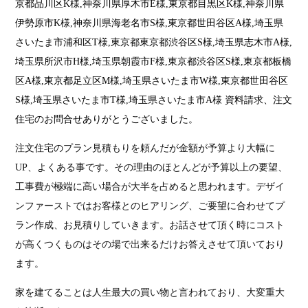
京都品川区K様,神奈川県厚木市E様,東京都目黒区K様,神奈川県
伊勢原市K様,神奈川県海老名市S様,東京都世田谷区A様,埼玉県
さいたま市浦和区T様,東京都東京都渋谷区S様,埼玉県志木市A様,
埼玉県所沢市H様,埼玉県朝霞市F様,東京都渋谷区S様,東京都板橋
区A様,東京都足立区M様,埼玉県さいたま市W様,東京都世田谷区
S様,埼玉県さいたま市T様,埼玉県さいたま市A様 資料請求、注文
住宅のお問合せありがとうございました。
注文住宅のプラン見積もりを頼んだが金額が予算より大幅に
UP、よくある事です。その理由のほとんどが予算以上の要望、
工事費が極端に高い場合が大半を占めると思われます。デザイ
ンファーストではお客様とのヒアリング、ご要望に合わせてプ
ラン作成、お見積りしていきます。お話させて頂く時にコスト
が高くつくものはその場で出来るだけお答えさせて頂いており
ます。
家を建てることは人生最大の買い物と言われており、大変重大