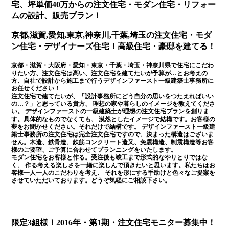
宅、坪単価40万からの注文住宅・モダン住宅・リフォー
ムの設計、販売プラン！
京都,滋賀,愛知,東京,神奈川,千葉,埼玉の注文住宅・モダ
ン住宅・デザイナーズ住宅！高級住宅・豪邸を建てる！
京都・滋賀・大阪府・愛知・東京・千葉・埼玉・神奈川県で住宅にこだわ
りたい方、注文住宅は高い、注文住宅を建てたいが予算が…とお考えの
方、自社で設計から施工まで行うデザインファースト一級建築士事務所に
お任せください！
注文住宅で建てたいが、「設計事務所にどう自分の思いをつたえればいい
の…？」と思っている貴方、 理想の家や暮らしのイメージを教えてくださ
い。 デザインファーストの一級建築士が理想の注文住宅プランを創りま
す。具体的なものでなくても、 漠然としたイメージで結構です。お客様の
夢をお聞かせください。それだけで結構です。 デザインファースト一級建
築士事務所の注文住宅は完全注文住宅ですので、決まった構造はございま
せん。木造、鉄骨造、鉄筋コンクリート造又、免震構造、制震構造等お客
様のご要望、ご予算に合わせてプランニングをいたします。
モダン住宅をお客様と作る。受注後も竣工まで形式的なやりとりではな
く、 作る考える楽しさを一緒に楽しんで頂きたいと思います。私たちはお
客様一人一人のこだわりを考え、 それを形にする手助けと色々なご提案を
させていただいております。どうぞ気軽にご相談下さい。
限定3組様！2016年・第1期・注文住宅モニター募集中！