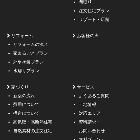
間取り
注文住宅プラン
リゾート・店舗
リフォーム
お客様の声
リフォームの流れ
高低差約6m、詳細不明の既存擁壁、変形した敷地内に約
家まるごとプラン
3mの傾斜がある家
外壁塗装プラン
水廻りプラン
家づくり
サービス
新築の流れ
よくあるご質問
費用について
土地情報
構造について
対応エリア
通行人が一瞬立ち止まる、車がスピードを落としてみる
高気密・高断熱住宅
資料請求・
ような外観デザインのご提案！
自然素材の注文住宅
お問い合わせ
無料プラン・