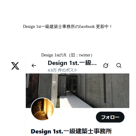
差— “見える家づくり”と“見えない家づくり”の決定的な
滋賀県大津市M様,京都市右京区H様,京都市北区T様,京都
2026年07月07
【残り1組限定】Design1st.一級建築士事
違い —
市北区E様,京都市中京区A様,京都府向日市T様,京都市下
日
務所 モニター募集｜“建築家とつくる
京区H様,京都府宇治市M様,京都市中京区I様,京都府宇治市
家”を特別価格で体験できる最後のチャン
Design 1st一級建築士事務所のfacebook 更新中！
I様,京都市中京区N様,滋賀県湖南市K様,京都市中京区Y様,
ス
京都市北区M様,京都市中京区E様,京都市山科区A様,滋賀
2026年07月02
唯一無二の家づくりを、土地から考え
県大津市D様,京都市伏見区A様,滋賀県草津市S様,京都市
日
る。 建築士の無料相談会実施中！
Design 1stのX（旧：twitter）
中京区T様,京都市北区H様,京都市上京区S様,京都市北区T
様,京都市左京区F様,滋賀県大津市K様,京都市右京区T様,
2026年07月01
古い間取りを現代の暮らしに合わせる設
リフォームとリノベーションの違い― 京都・滋賀で“後悔
京都市南区S様,京都市北区O様
日
計術
しない住まいづくり”を実現するために ―
Withコロナ時代・どんな家を建てたらいいのか？
2026年06月29
京都・滋賀の“変形地”は誰に頼むべきか
日
（設計力の差が出るポイント）
ガレージハウスを建てたい！
2026年06月25
部分リフォームを繰り返すと高くつく理
デザイナーズ住宅のリビング・ダイニング
日
由｜デザインファーストが現場で見てき
デザイナーズ住宅のリビング・ダイニング|京都市,京都の
た“本当の落とし穴”
注文住宅｜滋賀県の注文住宅｜名古屋市の注文住宅｜愛