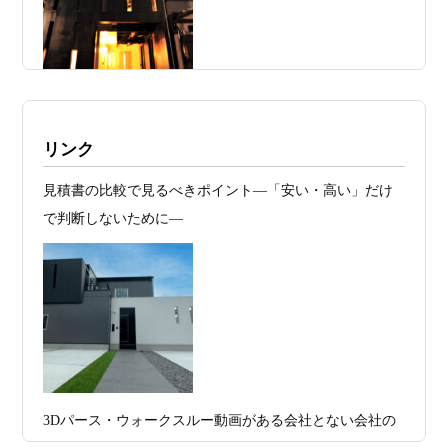
2026年07月23
予算が限られていても“美しい家”はつく
日
れる 削るべき場所・残すべき場所をどう
見極めるか
2026年07月20
RC造と木造の本質的な違いと、木造で
施工例・京都市北区・ハイクラスの家1UP
リンク
日
RC風デザインを実現するための設計戦略
多数お問合せありがとうございました。2021～
見積書の比較で見るべきポイント―「安い・高い」だけ
2026年07月13
ガレージハウスを建てたい！愛車と暮ら
2025年度 京都・滋賀の注文住宅モニター募
で判断しないために―
集！
日
す理想の注文住宅｜京都・滋賀で建てる
デザイン住宅
お問合せ有難う御座いました。京都市北区I様,京都市中京
区K様,京都市右京区S様,滋賀県大津市T様,京都市中京区A
2026年07月11
京都・滋賀で注文住宅を建てるなら、建
様,京都市山科区E様,滋賀県大津市S様,滋賀県草津市D様,
日
築家とつくる唯一無二の注文住宅｜無料
京都市中京区M様,京都市北区M様,京都市上京区T様,京都
プラン、相談・3D設計で理想の家づくり
市中京区E様,滋賀県大津市T様,滋賀県大津市A様,京都市
2026年07月09
「自由設計」の本当の意味。どこまで自
山科区Y様,京都市中京区I様,京都市山科区D様,滋賀県草津
3Dパース・ウォークスルー動画がある会社とない会社の
日
由なのか
市S様,京都市北区A様,京都府宇治市I様,京都市中京区N様,