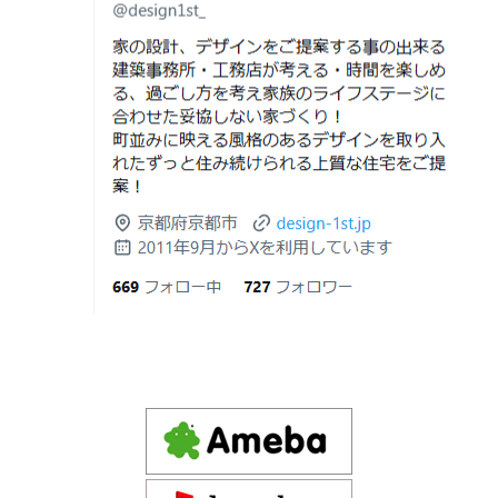
2026年06月21
知らないと数100万円損する？新築・リ
建築費が高騰している今、「本当に家を建てられるのだ
知県の注文住宅｜東京都の注文住宅｜神奈川県の注文住
日
フォーム・リノベーションの本当の価格
ろうか」「予算内で理想の家は実現できるのか」と不安
宅｜千葉県の注文住宅｜埼玉県の注文住宅
差と後悔しない選び方！費用相場やメリ
を抱える方が増えています。
Design 1st.一級建築士事務所のsumika
ット・デメリット
京都市山科区の和風モダンな注文住宅 sumika
2026年06月19
見積書の比較で見るべきポイント―「安
日
い・高い」だけで判断しないために―
Instagram(インスタグラム)ＵＰ！
2026年06月18
建築費が高騰している今、「本当に家を
Design 1st.（デザインファースト） 一級建築士事務所の
日
建てられるのだろうか」「予算内で理想
Instagram(インスタグラム) design1st.kyoto
の家は実現できるのか」と不安を抱える
新築か、リフォームか。建築費高騰時代に後悔しない家
京都市中京区の年代不詳な京町屋を再生！
方が増えています。
づくりの選び方
デザインファースト一級建築事務所,工務店の注文住宅 モ
2026年06月17
坪単価で比較してはいけない理由— 数字
ダン住宅！京都市中京区の年代不詳な京町屋を再生！
日
では測れない「本当に良い家づくり」の
ために —
注文住宅モニター
2026年06月16
3Dパース・ウォークスルー動画がある会
先着1名！注文住宅モニター｜一級建築士事務所,工務店の