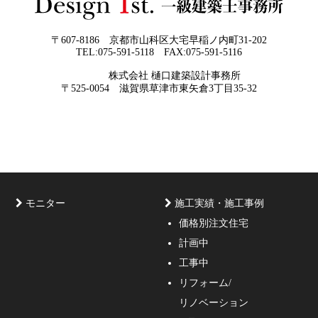
現実に近づけるお手伝いをさせて頂く事
が私たちの仕事なのです。
〒607-8186 京都市山科区大宅早稲ノ内町31-202
TEL:075-591-5118 FAX:075-591-5116
2026年05月29
他社プランを見たときに“必ず”チェック
株式会社 樋口建築設計事務所
日
すべき5つの視点
京都・滋賀で唯一無二の注文住宅・「本物よりリアル」
〒525-0054 滋賀県草津市東矢倉3丁目35-32
な3D設計
モニター
施工実績・施工事例
価格別注文住宅
計画中
家づくりのご相談・無料プラン受付中！家の設計、デザ
工事中
インをご提案する事の出来る一級建築士事務所・工務店
リフォーム/
の妥協しない家づくり！
リノベーション