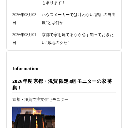
も承ります！
2026年08月03
ハウスメーカーでは叶わない“設計の自由
日
度”とは何か
2026年08月01
京都で家を建てるなら必ず知っておきた
日
い“敷地のクセ”
2026年07月29
洗面・トイレデザインは“選び方”で空間
日
が決まる
Information
2026年07月26
予算オーバーを防ぐ方法 ― デザインフ
2026年度 京都・滋賀 限定3組 モニターの家 募
日
ァーススト一級建築士事務所が考える“設
集！
計の透明性” ―
京都・滋賀で注文住宅モニター
2026年07月24
旗竿地・狭小地は「土地代が安い＝お
日
得」ではない ―道路が狭い京都・滋賀で
こそ知っておくべき“建築費が上がる理
由”―