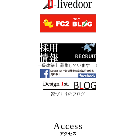
日
社とない会社の差— “見える家づく
デザイン住宅を注文建築で！
り”と“見えない家づくり”の決定的な違い
デザインファーストYouTubeチャンネル
マンションリフォーム
—
スタッフを募集中|一級建築士・二級建築士・営
2026年06月13
築20〜40年の京都・滋賀の家で“本当に直
業・現場管理
日
すべき場所”の見極め方― デザインファ
ーストが伝える、後悔しない改修の優先
スタッフを募集中|一級建築士・二級建築士・営業・現場
順位 ―
管理・事務
一級建築士 募集しています！！
2026年06月11
リフォームとリノベーションの違い― 京
限定3組様・京都・滋賀 注文住宅モニター募集中・残１組
日
都・滋賀で“後悔しない住まいづくり”を
様となっております。
実現するために ―
家づくりのブログ
2026年06月10
残１組様・京都・滋賀 注文住宅モニター
日
募集中｜2026年 理想の住まいを特別価格
で叶える家づくり
Access
2026年06月08
「部分リフォーム」と「フルリノベ」ど
アクセス