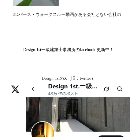
市中京区E様,滋賀県大津市T様,滋賀県大津市A様,京都市
2026年07月09
「自由設計」の本当の意味。どこまで自
山科区Y様,京都市中京区I様,京都市山科区D様,滋賀県草津
3Dパース・ウォークスルー動画がある会社とない会社の
日
由なのか
市S様,京都市北区A様,京都府宇治市I様,京都市中京区N様,
差— “見える家づくり”と“見えない家づくり”の決定的な
滋賀県大津市M様,京都市右京区H様,京都市北区T様,京都
2026年07月07
【残り1組限定】Design1st.一級建築士事
違い —
市北区E様,京都市中京区A様,京都府向日市T様,京都市下
日
務所 モニター募集｜“建築家とつくる
京区H様,京都府宇治市M様,京都市中京区I様,京都府宇治市
家”を特別価格で体験できる最後のチャン
Design 1st一級建築士事務所のfacebook 更新中！
I様,京都市中京区N様,滋賀県湖南市K様,京都市中京区Y様,
ス
京都市北区M様,京都市中京区E様,京都市山科区A様,滋賀
2026年07月02
唯一無二の家づくりを、土地から考え
県大津市D様,京都市伏見区A様,滋賀県草津市S様,京都市
日
る。 建築士の無料相談会実施中！
Design 1stのX（旧：twitter）
中京区T様,京都市北区H様,京都市上京区S様,京都市北区T
様,京都市左京区F様,滋賀県大津市K様,京都市右京区T様,
2026年07月01
古い間取りを現代の暮らしに合わせる設
リフォームとリノベーションの違い― 京都・滋賀で“後悔
京都市南区S様,京都市北区O様
日
計術
しない住まいづくり”を実現するために ―
Withコロナ時代・どんな家を建てたらいいのか？
2026年06月29
京都・滋賀の“変形地”は誰に頼むべきか
日
（設計力の差が出るポイント）
ガレージハウスを建てたい！
2026年06月25
部分リフォームを繰り返すと高くつく理
デザイナーズ住宅のリビング・ダイニング