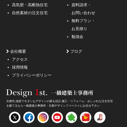
通行人が一瞬立ち止まる、車がスピードを落としてみる
高気密・高断熱住宅
資料請求・
ような外観デザインのご提案！
自然素材の注文住宅
お問い合わせ
無料プラン・
お見積り
勉強会
会社概要
ブログ
アクセス
採用情報
妥協しないガレージハウスをご提案。
プライバシーポリシー
京都市,滋賀でモダンなデザインの家を設計,施工・リフォーム・おしゃれな注文住宅
を建てるなら一級建築士事務所・京都デザインファーストにお任せ下さい
家のデザイン・注文住宅のデザイン受付中！