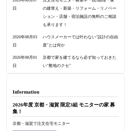
2026年08月07
注文住宅モニター募集中・残1組様・家
日
の建替え・新築・リフォーム・リノベー
ション・店舗・宿泊施設の無料のご相談
も承ります！
2026年08月03
ハウスメーカーでは叶わない“設計の自由
日
度”とは何か
2026年08月01
京都で家を建てるなら必ず知っておきた
日
い“敷地のクセ”
2026年07月29
洗面・トイレデザインは“選び方”で空間
日
が決まる
Information
2026年07月26
予算オーバーを防ぐ方法 ― デザインフ
2026年度 京都・滋賀 限定3組 モニターの家 募
日
ァーススト一級建築士事務所が考える“設
集！
計の透明性” ―
京都・滋賀で注文住宅モニター
2026年07月24
旗竿地・狭小地は「土地代が安い＝お