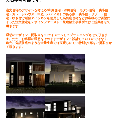
える事も可能です。
注文住宅のデザインを考える!和風住宅・洋風住宅・モダン住宅・狭小住
宅・ガレージハウス・中庭（パティオ）のある家・狭小住・リゾート住
宅・吹き付け断熱アイシネンを使用した高気密住宅などお客様のご要望に
そった注文住宅をデザインファースト一級建築士事務所ではご提案させて
頂きます！
理想のデザイン、間取りを3Dでイメージしてプランニングさせて頂きま
す。ただ、お客様の理想をそのままデザイン・設計していくのではなく、
建売、分譲住宅のような大量生産では実現しにくい特別な1邸をご提案させ
て頂きます。