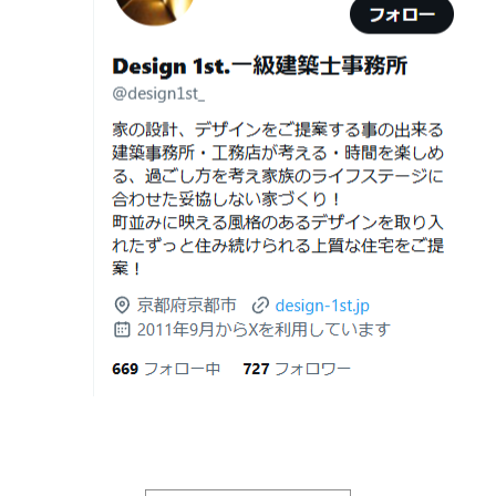
日
由｜デザインファーストが現場で見てき
デザイナーズ住宅のリビング・ダイニング|京都市,京都の
た“本当の落とし穴”
注文住宅｜滋賀県の注文住宅｜名古屋市の注文住宅｜愛
2026年06月21
知らないと数100万円損する？新築・リ
建築費が高騰している今、「本当に家を建てられるのだ
知県の注文住宅｜東京都の注文住宅｜神奈川県の注文住
日
フォーム・リノベーションの本当の価格
ろうか」「予算内で理想の家は実現できるのか」と不安
宅｜千葉県の注文住宅｜埼玉県の注文住宅
差と後悔しない選び方！費用相場やメリ
を抱える方が増えています。
Design 1st.一級建築士事務所のsumika
ット・デメリット
京都市山科区の和風モダンな注文住宅 sumika
2026年06月19
見積書の比較で見るべきポイント―「安
日
い・高い」だけで判断しないために―
Instagram(インスタグラム)ＵＰ！
2026年06月18
建築費が高騰している今、「本当に家を
Design 1st.（デザインファースト） 一級建築士事務所の
日
建てられるのだろうか」「予算内で理想
Instagram(インスタグラム) design1st.kyoto
の家は実現できるのか」と不安を抱える
新築か、リフォームか。建築費高騰時代に後悔しない家
京都市中京区の年代不詳な京町屋を再生！
方が増えています。
づくりの選び方
デザインファースト一級建築事務所,工務店の注文住宅 モ
2026年06月17
坪単価で比較してはいけない理由— 数字
ダン住宅！京都市中京区の年代不詳な京町屋を再生！
日
では測れない「本当に良い家づくり」の