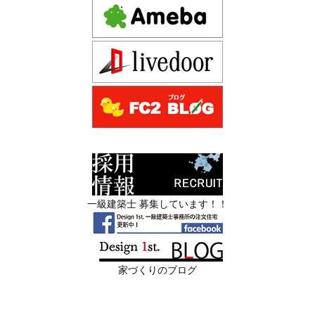
ために —
注文住宅モニター
2026年06月16
3Dパース・ウォークスルー動画がある会
先着1名！注文住宅モニター｜一級建築士事務所,工務店の
日
社とない会社の差— “見える家づく
デザイン住宅を注文建築で！
り”と“見えない家づくり”の決定的な違い
デザインファーストYouTubeチャンネル
マンションリフォーム
—
スタッフを募集中|一級建築士・二級建築士・営
2026年06月13
築20〜40年の京都・滋賀の家で“本当に直
業・現場管理
日
すべき場所”の見極め方― デザインファ
ーストが伝える、後悔しない改修の優先
スタッフを募集中|一級建築士・二級建築士・営業・現場
順位 ―
管理・事務
一級建築士 募集しています！！
2026年06月11
リフォームとリノベーションの違い― 京
限定3組様・京都・滋賀 注文住宅モニター募集中・残１組
日
都・滋賀で“後悔しない住まいづくり”を
様となっております。
実現するために ―
家づくりのブログ
2026年06月10
残１組様・京都・滋賀 注文住宅モニター
日
募集中｜2026年 理想の住まいを特別価格