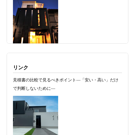
日
得」ではない ―道路が狭い京都・滋賀で
こそ知っておくべき“建築費が上がる理
由”―
2026年07月23
予算が限られていても“美しい家”はつく
日
れる 削るべき場所・残すべき場所をどう
見極めるか
2026年07月20
RC造と木造の本質的な違いと、木造で
施工例・京都市北区・ハイクラスの家1UP
リンク
日
RC風デザインを実現するための設計戦略
多数お問合せありがとうございました。2021～
見積書の比較で見るべきポイント―「安い・高い」だけ
2026年07月13
ガレージハウスを建てたい！愛車と暮ら
2025年度 京都・滋賀の注文住宅モニター募
で判断しないために―
集！
日
す理想の注文住宅｜京都・滋賀で建てる
デザイン住宅
お問合せ有難う御座いました。京都市北区I様,京都市中京
区K様,京都市右京区S様,滋賀県大津市T様,京都市中京区A
2026年07月11
京都・滋賀で注文住宅を建てるなら、建
様,京都市山科区E様,滋賀県大津市S様,滋賀県草津市D様,
日
築家とつくる唯一無二の注文住宅｜無料
京都市中京区M様,京都市北区M様,京都市上京区T様,京都
プラン、相談・3D設計で理想の家づくり