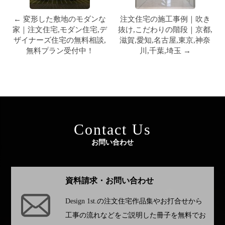
← 変形した敷地のモダンな
注文住宅の施工事例｜吹き
家｜注文住宅,モダン住宅,デ
抜け,こだわりの階段｜京都,
ザイナーズ住宅の無料相談,
滋賀,愛知,名古屋,東京,神奈
無料プラン受付中！
川,千葉,埼玉 →
Contact Us
お問い合わせ
資料請求・お問い合わせ
Design 1st.
の注文住宅作品集やお打合せから
工事の流れなどをご説明した冊子を無料でお