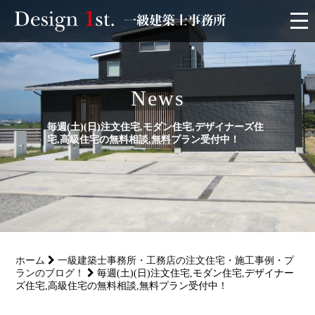
モニター
News
施工実績・施工事例
毎週(土)(日)注文住宅,モダン住宅,デザイナーズ住
リフォーム
宅,高級住宅の無料相談,無料プラン受付中！
お客様の声
家づくり
ホーム
一級建築士事務所・工務店の注文住宅・施工事例・プ
サービス
ランのブログ！
毎週(土)(日)注文住宅,モダン住宅,デザイナー
ズ住宅,高級住宅の無料相談,無料プラン受付中！
会社概要