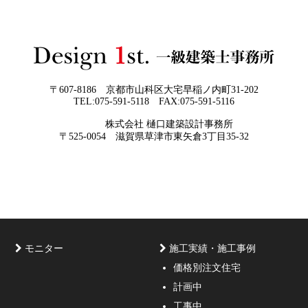
日
い思いを出来る限り正確に、目で見える
ように表現し、形に変える手助けをさせ
て頂ければと常に思っております。夢を
現実に近づけるお手伝いをさせて頂く事
が私たちの仕事なのです。
〒607-8186 京都市山科区大宅早稲ノ内町31-202
TEL:075-591-5118 FAX:075-591-5116
2026年05月29
他社プランを見たときに“必ず”チェック
株式会社 樋口建築設計事務所
日
すべき5つの視点
京都・滋賀で唯一無二の注文住宅・「本物よりリアル」
〒525-0054 滋賀県草津市東矢倉3丁目35-32
な3D設計
モニター
施工実績・施工事例
価格別注文住宅
計画中
家づくりのご相談・無料プラン受付中！家の設計、デザ
工事中
インをご提案する事の出来る一級建築士事務所・工務店