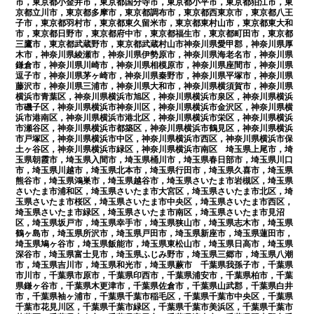
市，東京都小金井市，東京都国分寺市，東京都小平市，東京都狛江市，東
京都立川市，東京都多摩市，東京都調布市，東京都西東京市，東京都八王
子市，東京都羽村市，東京都東久留米市，東京都東村山市，東京都東大和
市，東京都日野市，東京都府中市，東京都福生市，東京都町田市，東京都
三鷹市，東京都武蔵野市，東京都武蔵村山市神奈川県愛甲郡，神奈川県厚
木市，神奈川県綾瀬市，神奈川県伊勢原市，神奈川県海老名市，神奈川県
鎌倉市，神奈川県川崎市，神奈川県相模原市，神奈川県座間市，神奈川県
逗子市，神奈川県茅ヶ崎市，神奈川県秦野市，神奈川県平塚市，神奈川県
藤沢市，神奈川県三浦市，神奈川県大和市，神奈川県横須賀市，神奈川県
横浜市青葉区，神奈川県横浜市旭区，神奈川県横浜市泉区，神奈川県横浜
市磯子区，神奈川県横浜市神奈川区，神奈川県横浜市金沢区，神奈川県横
浜市港南区，神奈川県横浜市港北区，神奈川県横浜市栄区，神奈川県横浜
市瀬谷区，神奈川県横浜市都築区，神奈川県横浜市鶴見区，神奈川県横浜
市戸塚区，神奈川県横浜市中区，神奈川県横浜市西区，神奈川県横浜市保
土ヶ谷区，神奈川県横浜市緑区，神奈川県横浜市南区 埼玉県上尾市，埼
玉県朝霞市，埼玉県入間市，埼玉県桶川市，埼玉県春日部市，埼玉県川口
市，埼玉県川越市，埼玉県北本市，埼玉県行田市，埼玉県久喜市，埼玉県
熊谷市，埼玉県鴻巣市，埼玉県越谷市，埼玉県さいたま市岩槻区，埼玉県
さいたま市浦和区，埼玉県さいたま市大宮区，埼玉県さいたま市北区，埼
玉県さいたま市桜区，埼玉県さいたま市中央区，埼玉県さいたま市西区，
埼玉県さいたま市緑区，埼玉県さいたま市南区，埼玉県さいたま市見沼
区，埼玉県坂戸市，埼玉県幸手市，埼玉県狭山市，埼玉県志木市，埼玉県
鶴ヶ島市，埼玉県所沢市，埼玉県戸田市，埼玉県新座市，埼玉県蓮田市，
埼玉県鳩ヶ谷市，埼玉県飯能市，埼玉県東松山市，埼玉県日高市，埼玉県
深谷市，埼玉県富士見市，埼玉県ふじみ野市，埼玉県三郷市，埼玉県八潮
市，埼玉県吉川市，埼玉県和光市，埼玉県蕨市 千葉県我孫子市，千葉県
市川市，千葉県市原市，千葉県印西市，千葉県浦安市，千葉県柏市，千葉
県鎌ヶ谷市，千葉県木更津市，千葉県佐倉市，千葉県山武郡，千葉県白井
市，千葉県袖ヶ浦市，千葉県千葉市稲毛区，千葉県千葉市中央区，千葉県
千葉市花見川区，千葉県千葉市緑区，千葉県千葉市美浜区，千葉県千葉市