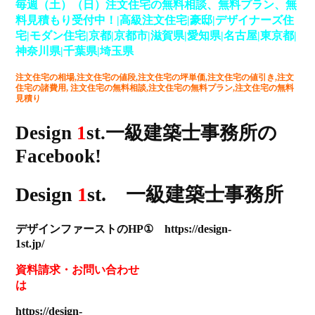
毎週（土）（日）
注文住宅の
無料相談、無料プラン、無
料見積もり受付中！
|高級注文住宅|豪邸|デザイナーズ住
宅|モダン住宅|京都|京都市|滋賀県|愛知県|名古屋|東京都|
神奈川県|千葉県|埼玉県
注文住宅の相場,注文住宅の値段,注文住宅の坪単価,注文住宅の値引き,注文
住宅の諸費用, 注文住宅の無料相談,注文住宅の無料プラン,注文住宅の無料
見積り
Design
1
st.一級建築士事務所の
Facebook!
Design
1
st. 一級建築士事務所
デザインファーストのHP① https://design-
1st.jp/
資料請求
・
お問い合わせ
は
https://design-