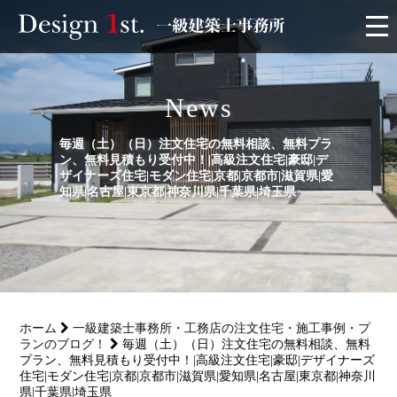
モニター
News
施工実績・施工事例
毎週（土）（日）注文住宅の無料相談、無料プラ
ン、無料見積もり受付中！|高級注文住宅|豪邸|デ
リフォーム
ザイナーズ住宅|モダン住宅|京都|京都市|滋賀県|愛
知県|名古屋|東京都|神奈川県|千葉県|埼玉県
お客様の声
家づくり
ホーム
一級建築士事務所・工務店の注文住宅・施工事例・プ
サービス
ランのブログ！
毎週（土）（日）注文住宅の無料相談、無料
プラン、無料見積もり受付中！|高級注文住宅|豪邸|デザイナーズ
住宅|モダン住宅|京都|京都市|滋賀県|愛知県|名古屋|東京都|神奈川
会社概要
県|千葉県|埼玉県