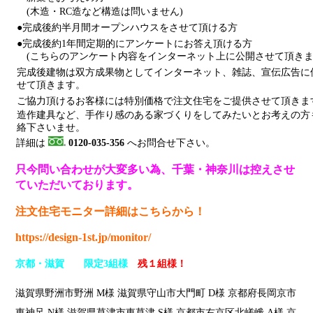
(木造・RC造など構造は問いません)
●完成後約半月間オープンハウスをさせて頂ける方
●完成後約1年間定期的にアンケートにお答え頂ける方
(こちらのアンケート内容をインターネット上に公開させて頂きま
完成後建物は双方成果物としてインターネット、雑誌、宣伝広告に
せて頂きます。
ご協力頂けるお客様には特別価格で注文住宅をご提供させて頂きま
造作建具など、手作り感のある家づくりをしてみたいとお考えの方
絡下さいませ。
詳細は
0120-035-356
へお問合せ下さい。
只今問い合わせが大変多い為、千葉・神奈川は控えさせ
ていただいております。
注文住宅モニター
詳細はこちらから！
https://design-1st.jp/monitor/
京都・滋賀 限定3組様
残１組様！
滋賀県野洲市野洲 M様 滋賀県守山市大門町 D様 京都府長岡京市
東神足 N様 滋賀県草津市東草津 S様 京都市右京区北嵯峨 A様 京