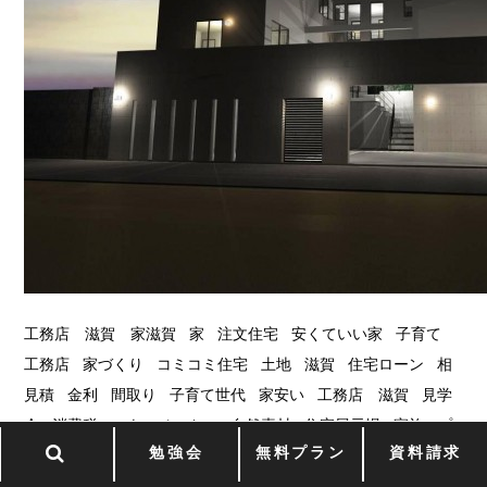
工務店 滋賀 家滋賀 家 注文住宅 安くていい家 子育て
工務店 家づくり コミコミ住宅 土地 滋賀 住宅ローン 相
見積 金利 間取り 子育て世代 家安い 工務店 滋賀 見学
会 消費税 ハウスメーカー 自然素材 住宅展示場 家族 プ
勉強会
無料プラン
資料請求
ラン 注文住宅滋賀 欠陥住宅 現場見学会 家の価格 いい
家 相見積もり 住宅会社選び ライフプラン 夢 家 滋賀