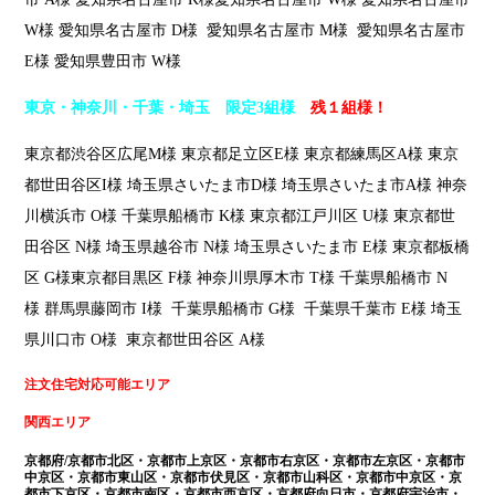
W様 愛知県名古屋市 D様 愛知県名古屋市 M様 愛知県名古屋市
E様 愛知県豊田市 W様
東京・神奈川・千葉・埼玉 限定3組様
残１組様！
東京都渋谷区広尾M様 東京都足立区E様 東京都練馬区A様 東京
都世田谷区I様 埼玉県さいたま市D様 埼玉県さいたま市A様 神奈
川横浜市 O様 千葉県船橋市 K様 東京都江戸川区 U様 東京都世
田谷区 N様 埼玉県越谷市 N様 埼玉県さいたま市 E様 東京都板橋
区 G様東京都目黒区 F様 神奈川県厚木市 T様 千葉県船橋市 N
様 群馬県藤岡市 I様 千葉県船橋市 G様 千葉県千葉市 E様 埼玉
県川口市 O様 東京都世田谷区 A様
注文住宅対応可能エリア
関西エリア
京都府/京都市北区・京都市上京区・京都市右京区・京都市左京区・京都市
中京区・京都市東山区・京都市伏見区・京都市山科区・京都市中京区・京
都市下京区・京都市南区・京都市西京区・京都府向日市・京都府宇治市・