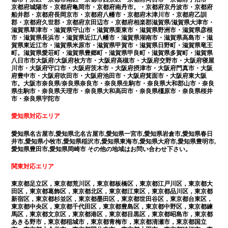
京都府城陽市・京都府亀岡市・京都府南丹市。・京都府京丹波市・京都府
船井郡・京都府長岡京市・京都府八幡市・京都府木津川市・京都府乙訓
郡・京都府久世郡・京都府京田辺市・京都府相楽郡滋賀県/滋賀県大津市・
滋賀県草津市・滋賀県守山市・滋賀県栗東市・滋賀県野洲市・滋賀県彦根
市・滋賀県長浜市・滋賀県近江八幡市・滋賀県湖南市・滋賀県高島市・滋
賀県東近江市・滋賀県米原市・滋賀県甲賀市・滋賀県日野町・滋賀県竜王
町。滋賀県愛荘町・滋賀県豊郷町・滋賀県甲良町・滋賀県多賀町・滋賀県
八日市市大阪府/大阪府枚方市・大阪府高槻市・大阪府交野市・大阪府寝屋
川市・大阪府守口市・大阪府茨木市・大阪府摂津市・大阪府門真市・大阪
府豊中市・大阪府吹田市・大阪府池田市・大阪府箕面市・大阪府東大阪
市。大阪市奈良県/奈良県奈良市・奈良県生駒市・奈良県大和郡山市・奈良
県生駒市・奈良県天理市・奈良県大和高田市・奈良県橿原市・奈良県桜井
市・奈良県宇陀市
愛知県対応エリア
愛知県名古屋市,愛知県北名古屋市,愛知県一宮市,愛知県岩倉市,愛知県春日
井市,愛知県小牧市,愛知県稲沢市,愛知県東海市,愛知県大府市,愛知県豊明市,
愛知県豊田市,愛知県岡崎市 その他の地域はお問い合わせ下さい。
関東対応エリア
東京都足立区，東京都荒川区，東京都板橋区，東京都江戸川区，東京都大
田区，東京都葛飾区，東京都北区，東京都江東区，東京都品川区，東京都
新宿区，東京都杉並区，東京都墨田区，東京都世田谷区，東京都台東区，
東京都中央区，東京都千代田区，東京都豊島区，東京都中野区，東京都練
馬区，東京都文京区，東京都港区，東京都目黒区，東京都昭島市，東京都
あきる野市，東京都稲城市，東京都青梅市，東京都清瀬市，東京都国立