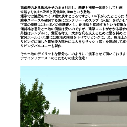
高低差のある敷地をそのまま利用し、基礎を擁壁一体型として計画
道路より約1ｍ段差と高低差約10ｍという敷地。
通常では擁壁をつくり埋め戻すところですが、1ｍ下がったところに1
駐車スペースを確保する為にコンクリートのスラブ（床版）を浮かし
下階の基礎は2.8ｍほどの高基礎とし、耐圧版と接続するという特殊
傾斜地は意外と土地の価格は安いのですが、建築コストがかかる場合
外観はシンプルに、意匠も考え、大きな庇を支えるために壁を斜めに
玄関ホールより1階には数段の階段を下りてリビングに、又、数段上が
リビングに面した建物後ろ部分には大きなサッシ（窓）を連続して取
リビングバルコニーも製作。
その土地のデメリットな部分もこのようにご提案させて頂いておりま
デザインファーストのこだわりの注文住宅！