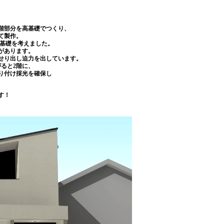
階部分を高基礎でつくり、
て製作。
な基礎を考えました。
があります。
せり出し迫力を出しています。
ると2階に、
り付け採光を確保し
す！