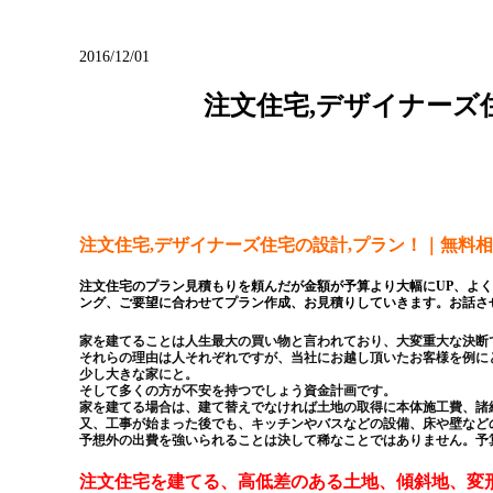
ブログ
2016/12/01
注文住宅,デザイナーズ
注文住宅,デザイナーズ住宅の設計,プラン！｜無料相
注文住宅のプラン見積もりを頼んだが金額が予算より大幅にUP、よ
ング、ご要望に合わせてプラン作成、お見積りしていきます。お話さ
家を建てることは人生最大の買い物と言われており、大変重大な決断
それらの理由は人それぞれですが、当社にお越し頂いたお客様を例に
少し大きな家にと。
そして多くの方が不安を持つでしょう資金計画です。
家を建てる場合は、建て替えでなければ土地の取得に本体施工費、諸
又、工事が始まった後でも、キッチンやバスなどの設備、床や壁など
予想外の出費を強いられることは決して稀なことではありません。予
注文住宅を建てる、高低差のある土地、傾斜地、変