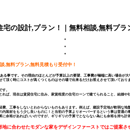
住宅の設計,プラン！｜無料相談,無料プラ
談,無料プラン,無料見積もり受付中！
くある事です。その理由のほとんどが予算以上の要望、工事費が極端に高い場合が大
せて頂く時にコストが高くつくものはその場で出来るだけお答えさせて頂いており
です。
とれば、現在は賃貸住宅に住み、家賃程度の住宅ローンで建てられること、結婚や
経費、工事をしないとわからないものもあります。例えば、建設予定地が軟弱な地
の内装材をもう少し良いものに！と当初の予算よりオーバーするという事は普通の
算に余裕があればいいのですが、ギリギリの予算でとならない為にも余裕を持ち計
形地に合わせたモダンな家をデザインファーストではご提案さ