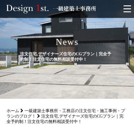
モニター
News
施工実績・施工事例
注文住宅,デザイナーズ住宅のCGプラン｜完全予
リフォーム
約制！注文住宅の無料相談受付中！
お客様の声
家づくり
ホーム
一級建築士事務所・工務店の注文住宅・施工事例・プ
サービス
ランのブログ！
注文住宅,デザイナーズ住宅のCGプラン｜完
全予約制！注文住宅の無料相談受付中！
会社概要