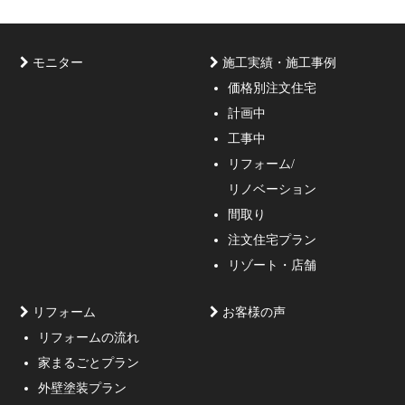
モニター
施工実績・施工事例
価格別注文住宅
計画中
家づくりのご相談・無料プラン受付中！家の設計、デザ
工事中
インをご提案する事の出来る一級建築士事務所・工務店
リフォーム/
の妥協しない家づくり！
リノベーション
間取り
注文住宅プラン
リゾート・店舗
リフォーム
お客様の声
リフォームの流れ
高低差約6m、詳細不明の既存擁壁、変形した敷地内に約
家まるごとプラン
3mの傾斜がある家
外壁塗装プラン