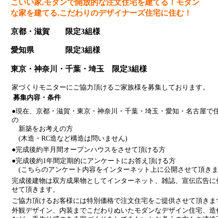
こいい家,モダンで開放的な注文住宅を建てる！
モダン
な家を建てる,こだわりのデザイナーズ住宅に住む
！
京都・滋賀 限定3組様
愛知県 限定3組様
東京・神奈川・千葉・埼玉 限定3組様
家づくりモニターにご協力頂けるご家族様を募集しております。
募集内容・条件
●現在、京都・滋賀・東京・神奈川・千葉・埼玉・愛知・名古屋で
の
新築をお考えの方
(木造・RC造など構造は問いません)
●完成後約半月間オープンハウスをさせて頂ける方
●完成後約1年間定期的にアンケートにお答え頂ける方
(こちらのアンケート内容をインターネット上に公開させて頂きま
完成後建物は双方成果物としてインターネット、雑誌、宣伝広告に
せて頂きます。
ご協力頂けるお客様には特別価格で注文住宅をご提供させて頂きま
外観デザイン、内装までこだわりぬいたモダンなデザイン住宅、造