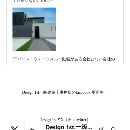
で判断しないために―
集！
プラン、相談・3D設計で理想の家づくり
お問合せ有難う御座いました。京都市北区I様,京都市中京
2026年07月09
「自由設計」の本当の意味。どこまで自
区K様,京都市右京区S様,滋賀県大津市T様,京都市中京区A
日
由なのか
様,京都市山科区E様,滋賀県大津市S様,滋賀県草津市D様,
2026年07月07
【残り1組限定】Design1st.一級建築士事
京都市中京区M様,京都市北区M様,京都市上京区T様,京都
日
務所 モニター募集｜“建築家とつくる
市中京区E様,滋賀県大津市T様,滋賀県大津市A様,京都市
家”を特別価格で体験できる最後のチャン
山科区Y様,京都市中京区I様,京都市山科区D様,滋賀県草津
3Dパース・ウォークスルー動画がある会社とない会社の
ス
市S様,京都市北区A様,京都府宇治市I様,京都市中京区N様,
差— “見える家づくり”と“見えない家づくり”の決定的な
滋賀県大津市M様,京都市右京区H様,京都市北区T様,京都
2026年07月02
唯一無二の家づくりを、土地から考え
違い —
市北区E様,京都市中京区A様,京都府向日市T様,京都市下
日
る。 建築士の無料相談会実施中！
京区H様,京都府宇治市M様,京都市中京区I様,京都府宇治市
Design 1st一級建築士事務所のfacebook 更新中！
2026年07月01
古い間取りを現代の暮らしに合わせる設
I様,京都市中京区N様,滋賀県湖南市K様,京都市中京区Y様,
日
計術
京都市北区M様,京都市中京区E様,京都市山科区A様,滋賀
県大津市D様,京都市伏見区A様,滋賀県草津市S様,京都市
2026年06月29
京都・滋賀の“変形地”は誰に頼むべきか
Design 1stのX（旧：twitter）
中京区T様,京都市北区H様,京都市上京区S様,京都市北区T
日
（設計力の差が出るポイント）