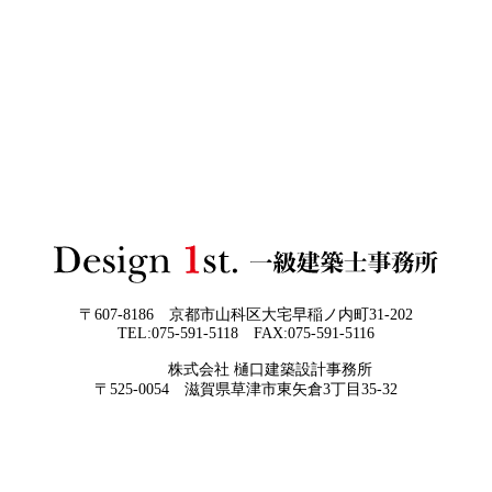
2026年06月01
お客様の言葉に出来ない、表現しきれな
日
い思いを出来る限り正確に、目で見える
3Dパース・ウォークスルー動画がある会社とない会社の
ように表現し、形に変える手助けをさせ
差— “見える家づくり”と“見えない家づくり”の決定的な
て頂ければと常に思っております。夢を
違い —
現実に近づけるお手伝いをさせて頂く事
が私たちの仕事なのです。
2026年05月29
他社プランを見たときに“必ず”チェック
日
すべき5つの視点
2026年05月27
なぜ“家を買う”ではなく“家を創る”べき
日
なのか
〒607-8186 京都市山科区大宅早稲ノ内町31-202
TEL:075-591-5118 FAX:075-591-5116
株式会社 樋口建築設計事務所
京都・滋賀で唯一無二の注文住宅・「本物よりリアル」
〒525-0054 滋賀県草津市東矢倉3丁目35-32
な3D設計