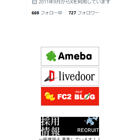
Design 1st.（デザインファースト） 一級建築士事務所の
日
では測れない「本当に良い家づくり」の
Instagram(インスタグラム) design1st.kyoto
ために —
新築か、リフォームか。建築費高騰時代に後悔しない家
京都市中京区の年代不詳な京町屋を再生！
づくりの選び方
2026年06月16
3Dパース・ウォークスルー動画がある会
デザインファースト一級建築事務所,工務店の注文住宅 モ
日
社とない会社の差— “見える家づく
ダン住宅！京都市中京区の年代不詳な京町屋を再生！
り”と“見えない家づくり”の決定的な違い
—
注文住宅モニター
2026年06月13
築20〜40年の京都・滋賀の家で“本当に直
先着1名！注文住宅モニター｜一級建築士事務所,工務店の
日
すべき場所”の見極め方― デザインファ
デザイン住宅を注文建築で！
ーストが伝える、後悔しない改修の優先
デザインファーストYouTubeチャンネル
マンションリフォーム
順位 ―
スタッフを募集中|一級建築士・二級建築士・営
2026年06月11
リフォームとリノベーションの違い― 京
業・現場管理
日
都・滋賀で“後悔しない住まいづくり”を
実現するために ―
スタッフを募集中|一級建築士・二級建築士・営業・現場
管理・事務
2026年06月10
残１組様・京都・滋賀 注文住宅モニター
一級建築士 募集しています！！