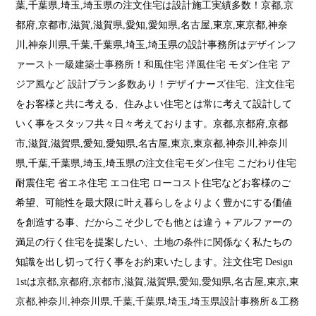
葉,千葉県,埼玉,埼玉県の注文住宅は設計施工実績多数！京都,京
都府,京都市,滋賀,滋賀県,愛知,愛知県,名古屋,東京,東京都,神奈
川,神奈川県,千葉,千葉県,埼玉,埼玉県の設計事務所は
デザインフ
ァースト一級建築士事務所
！
和風住宅 洋風住宅 モダン住宅 ア
ジア風など 設計プラン多数あり！
デザイナーズ住宅、注文住宅
をお客様と共に考える、住みよい住宅とは常に考えて設計して
いく事をスタッフ共々日々考えております。京都,京都府,京都
市,滋賀,滋賀県,愛知,愛知県,名古屋,東京,東京都,神奈川,神奈川
県,千葉,千葉県,埼玉,埼玉県の
注文住宅モダン住宅
こだわり住宅
耐震住宅 省エネ住宅 エコ住宅
ローコスト
住宅などお客様のご
希望、可能性を最大限に叶え暮らしをよりよく豊かにする価値
を創造する事、だからこそ少しでも他とは違う＋アルファーの
満足の行く住宅を提案したい、
土地の条件
に関係なく私たちの
知識を出し切って行く事をお約束いたします。注文住宅
Design
1stは京都,京都府,京都市,滋賀,滋賀県,愛知,愛知県,名古屋,東京,東
京都,神奈川,神奈川県,千葉,千葉県,埼玉,埼玉県設計事務所＆工務