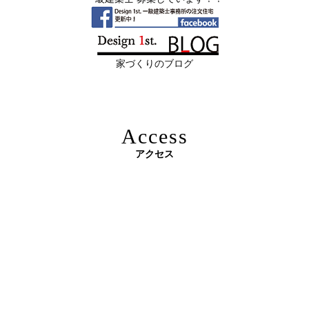
日
募集中｜2026年 理想の住まいを特別価格
限定3組様・京都・滋賀 注文住宅モニター募集中・残１組
で叶える家づくり
様となっております。
2026年06月08
「部分リフォーム」と「フルリノベ」ど
家づくりのブログ
日
ちらが得かを判断する基準
2026年06月04
新築かリフォームか迷っている方へ｜デ
日
ザインファーストがあなたに最適な家づ
Access
くりを無料提案
アクセス
2026年06月03
建築費高騰時代──新築か、リフォーム
原油価格高騰で建築資材が急騰 ― 新築のハードルが上が
日
か。迷う人が増える今こそ知っておきた
る今、“リフォームでほぼ新築”という選択肢を ―
い“本当の費用差”
2026年06月02
「家づくりの成功は“優先順位”で決まる
日
──予算でも間取りでもなく、暮らしの軸
をつくるということ」