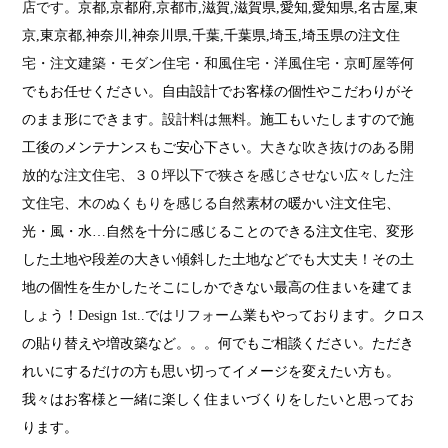
店です
。京都,京都府,京都市,滋賀,滋賀県,愛知,愛知県,名古屋,東
京,東京都,神奈川,神奈川県,千葉,千葉県,埼玉,埼玉県の注文
住
宅・注文建築・モダン住宅・和風住宅・洋風住宅・京町屋
等何
でもお任せください。自由設計でお客様の個性やこだわりがそ
のまま形にできます。
設計料は無料
。施工もいたしますので施
工後のメンテナンスもご安心下さい。
大きな吹き抜けのある開
放的な注文住宅
、
３０坪以下で狭さを感じさせない広々した注
文住宅
、
木のぬくもりを感じる自然素材
の暖かい注文住宅、
光・風・水…自然を十分に感じることのできる注文住宅、変形
した土地や段差の大きい傾斜した土地などでも大丈夫！その土
地の個性を生かしたそこにしかできない最高の住まいを建てま
しょう！
Design 1st
..では
リフォーム
業もやっております。クロス
の貼り替えや増改築など。。。何でもご相談ください。ただき
れいにするだけの方も思い切ってイメージを変えたい方も。
我々はお客様と一緒に楽しく住まいづくりをしたいと思ってお
ります。