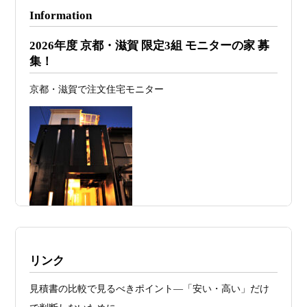
2026年07月24
旗竿地・狭小地は「土地代が安い＝お
Information
日
得」ではない ―道路が狭い京都・滋賀で
2026年度 京都・滋賀 限定3組 モニターの家 募
こそ知っておくべき“建築費が上がる理
集！
由”―
京都・滋賀で注文住宅モニター
2026年07月23
予算が限られていても“美しい家”はつく
日
れる 削るべき場所・残すべき場所をどう
見極めるか
2026年07月20
RC造と木造の本質的な違いと、木造で
日
RC風デザインを実現するための設計戦略
2026年07月13
ガレージハウスを建てたい！愛車と暮ら
日
す理想の注文住宅｜京都・滋賀で建てる
デザイン住宅
施工例・京都市北区・ハイクラスの家1UP
リンク
2026年07月11
京都・滋賀で注文住宅を建てるなら、建
多数お問合せありがとうございました。2021～
見積書の比較で見るべきポイント―「安い・高い」だけ
日
築家とつくる唯一無二の注文住宅｜無料
2025年度 京都・滋賀の注文住宅モニター募