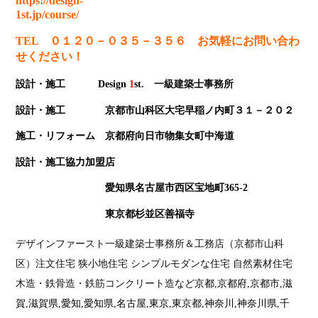
https://design-
1st.jp/course/
TEL ０１２０－０３５－３５６ お気軽にお問い合わ
せください！
設計・施工 Design
1
st
. 一級建築士事務所
設計・施工 京都市山科区大宅早稲ノ内町３１－２０２
施工・リフォーム 京都府向日市物集女町中海道
設計・施工協力加盟店
愛知県名古屋市西区宝地町365-2
東京都杉並区善福寺
デザインファースト一級建築士事務所＆工務店（京都市山科
区）
注文住宅 狭小地住宅 シンプルモダンな住宅 自然素材住宅
木造・鉄骨造・鉄筋コンクリート造
など京都,京都府,京都市,滋
賀,滋賀県,愛知,愛知県,名古屋,東京,東京都,神奈川,神奈川県,千