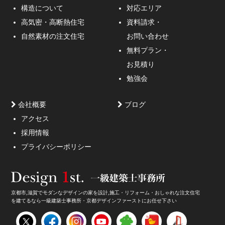
構造について
対応エリア
通行人が一瞬立ち止まる、車がスピードを落としてみる
高気密・高断熱住宅
資料請求・
ような外観デザインのご提案！
自然素材の注文住宅
お問い合わせ
無料プラン・
お見積り
勉強会
会社概要
ブログ
アクセス
採用情報
妥協しないガレージハウスをご提案。
プライバシーポリシー
京都市,滋賀でモダンなデザインの家を設計,施工・リフォーム・おしゃれな注文住宅
を建てるなら一級建築士事務所・京都デザインファーストにお任せ下さい