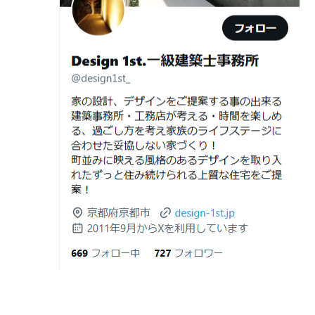
日
フォーム・リノベーションの本当の価格
デザイナーズ住宅のリビング・ダイニング
差と後悔しない選び方！費用相場やメリ
デザイナーズ住宅のリビング・ダイニング|京都市,京都の
ット・デメリット
注文住宅｜滋賀県の注文住宅｜名古屋市の注文住宅｜愛
2026年06月19
見積書の比較で見るべきポイント―「安
建築費が高騰している今、「本当に家を建てられるのだ
知県の注文住宅｜東京都の注文住宅｜神奈川県の注文住
日
い・高い」だけで判断しないために―
ろうか」「予算内で理想の家は実現できるのか」と不安
宅｜千葉県の注文住宅｜埼玉県の注文住宅
を抱える方が増えています。
2026年06月18
建築費が高騰している今、「本当に家を
Design 1st.一級建築士事務所のsumika
日
建てられるのだろうか」「予算内で理想
京都市山科区の和風モダンな注文住宅 sumika
の家は実現できるのか」と不安を抱える
方が増えています。
Instagram(インスタグラム)ＵＰ！
2026年06月17
坪単価で比較してはいけない理由— 数字
Design 1st.（デザインファースト） 一級建築士事務所の
日
では測れない「本当に良い家づくり」の
Instagram(インスタグラム) design1st.kyoto
ために —
新築か、リフォームか。建築費高騰時代に後悔しない家
京都市中京区の年代不詳な京町屋を再生！
づくりの選び方
2026年06月16
3Dパース・ウォークスルー動画がある会
デザインファースト一級建築事務所,工務店の注文住宅 モ
日
社とない会社の差— “見える家づく