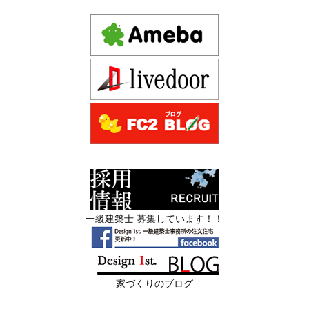
ダン住宅！京都市中京区の年代不詳な京町屋を再生！
り”と“見えない家づくり”の決定的な違い
—
注文住宅モニター
2026年06月13
築20〜40年の京都・滋賀の家で“本当に直
先着1名！注文住宅モニター｜一級建築士事務所,工務店の
日
すべき場所”の見極め方― デザインファ
デザイン住宅を注文建築で！
ーストが伝える、後悔しない改修の優先
デザインファーストYouTubeチャンネル
マンションリフォーム
順位 ―
スタッフを募集中|一級建築士・二級建築士・営
2026年06月11
リフォームとリノベーションの違い― 京
業・現場管理
日
都・滋賀で“後悔しない住まいづくり”を
実現するために ―
スタッフを募集中|一級建築士・二級建築士・営業・現場
管理・事務
2026年06月10
残１組様・京都・滋賀 注文住宅モニター
一級建築士 募集しています！！
日
募集中｜2026年 理想の住まいを特別価格
限定3組様・京都・滋賀 注文住宅モニター募集中・残１組
で叶える家づくり
様となっております。
2026年06月08
「部分リフォーム」と「フルリノベ」ど
家づくりのブログ
日
ちらが得かを判断する基準