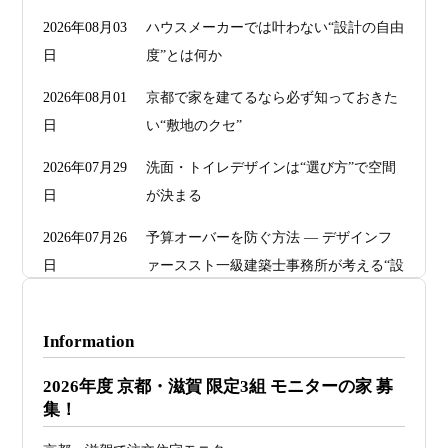
2026年08月03
ハウスメーカーでは叶わない“設計の自由
日
度”とは何か
2026年08月01
京都で家を建てるなら必ず知っておきた
日
い“敷地のクセ”
2026年07月29
洗面・トイレデザインは“選び方”で空間
日
が決まる
2026年07月26
予算オーバーを防ぐ方法 ― デザインフ
日
ァーススト一級建築士事務所が考える“設
計の透明性” ―
2026年07月24
旗竿地・狭小地は「土地代が安い＝お
Information
日
得」ではない ―道路が狭い京都・滋賀で
2026年度 京都・滋賀 限定3組 モニターの家 募
こそ知っておくべき“建築費が上がる理
集！
由”―