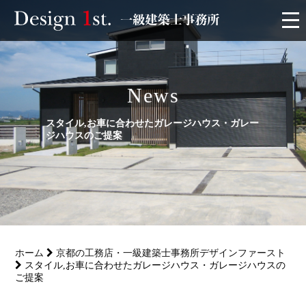
モニター
News
施工実績・施工事例
スタイル,お車に合わせたガレージハウス・ガレー
リフォーム
ジハウスのご提案
お客様の声
家づくり
ホーム
京都の工務店・一級建築士事務所デザインファースト
サービス
スタイル,お車に合わせたガレージハウス・ガレージハウスの
ご提案
会社概要