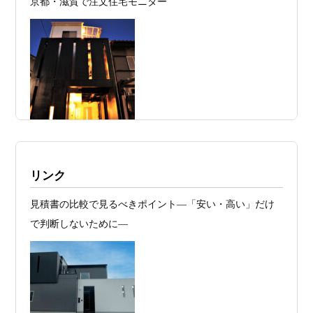
京都・滋賀で注文住宅モニター
2026年07月23
予算が限られていても“美しい家”はつく
日
れる 削るべき場所・残すべき場所をどう
見極めるか
2026年07月20
RC造と木造の本質的な違いと、木造で
日
RC風デザインを実現するための設計戦略
2026年07月13
ガレージハウスを建てたい！愛車と暮ら
日
す理想の注文住宅｜京都・滋賀で建てる
デザイン住宅
施工例・京都市北区・ハイクラスの家1UP
リンク
2026年07月11
京都・滋賀で注文住宅を建てるなら、建
多数お問合せありがとうございました。2021～
見積書の比較で見るべきポイント―「安い・高い」だけ
日
築家とつくる唯一無二の注文住宅｜無料
2025年度 京都・滋賀の注文住宅モニター募
で判断しないために―
集！
プラン、相談・3D設計で理想の家づくり
お問合せ有難う御座いました。京都市北区I様,京都市中京
2026年07月09
「自由設計」の本当の意味。どこまで自
区K様,京都市右京区S様,滋賀県大津市T様,京都市中京区A
日
由なのか
様,京都市山科区E様,滋賀県大津市S様,滋賀県草津市D様,
2026年07月07
【残り1組限定】Design1st.一級建築士事