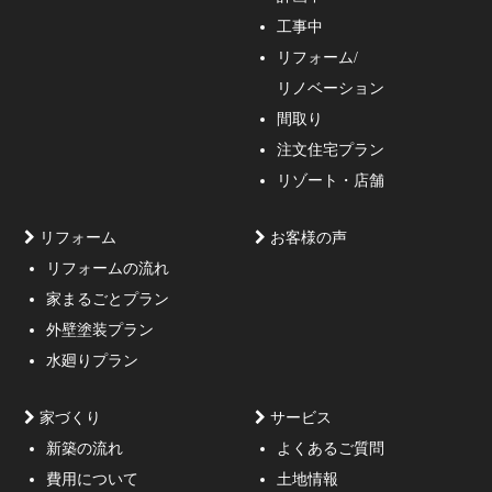
工事中
インをご提案する事の出来る一級建築士事務所・工務店
リフォーム/
の妥協しない家づくり！
リノベーション
間取り
注文住宅プラン
リゾート・店舗
リフォーム
お客様の声
リフォームの流れ
高低差約6m、詳細不明の既存擁壁、変形した敷地内に約
家まるごとプラン
3mの傾斜がある家
外壁塗装プラン
水廻りプラン
家づくり
サービス
新築の流れ
よくあるご質問
費用について
土地情報