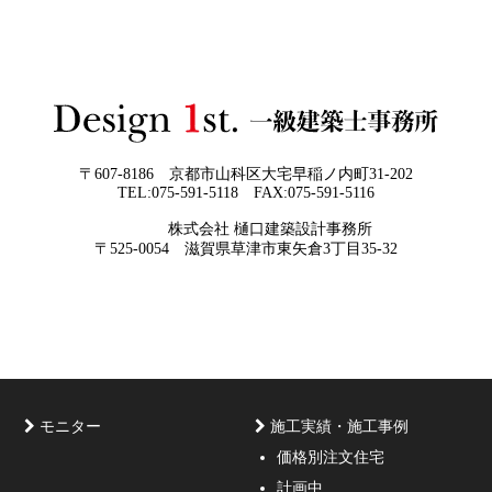
が私たちの仕事なのです。
2026年05月29
他社プランを見たときに“必ず”チェック
日
すべき5つの視点
2026年05月27
なぜ“家を買う”ではなく“家を創る”べき
日
なのか
〒607-8186 京都市山科区大宅早稲ノ内町31-202
TEL:075-591-5118 FAX:075-591-5116
株式会社 樋口建築設計事務所
京都・滋賀で唯一無二の注文住宅・「本物よりリアル」
〒525-0054 滋賀県草津市東矢倉3丁目35-32
な3D設計
モニター
施工実績・施工事例
価格別注文住宅
計画中
家づくりのご相談・無料プラン受付中！家の設計、デザ