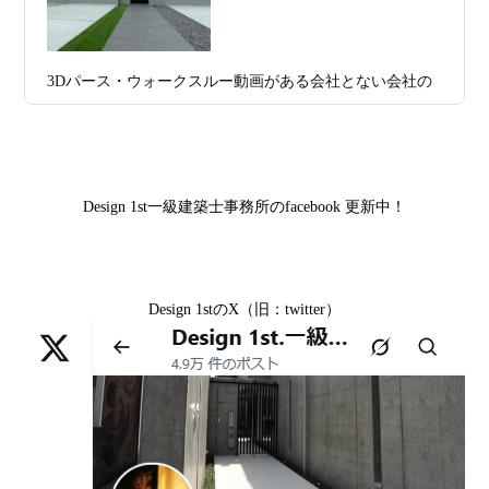
京都市中京区M様,京都市北区M様,京都市上京区T様,京都
日
務所 モニター募集｜“建築家とつくる
市中京区E様,滋賀県大津市T様,滋賀県大津市A様,京都市
家”を特別価格で体験できる最後のチャン
山科区Y様,京都市中京区I様,京都市山科区D様,滋賀県草津
3Dパース・ウォークスルー動画がある会社とない会社の
ス
市S様,京都市北区A様,京都府宇治市I様,京都市中京区N様,
差— “見える家づくり”と“見えない家づくり”の決定的な
滋賀県大津市M様,京都市右京区H様,京都市北区T様,京都
2026年07月02
唯一無二の家づくりを、土地から考え
違い —
市北区E様,京都市中京区A様,京都府向日市T様,京都市下
日
る。 建築士の無料相談会実施中！
京区H様,京都府宇治市M様,京都市中京区I様,京都府宇治市
Design 1st一級建築士事務所のfacebook 更新中！
2026年07月01
古い間取りを現代の暮らしに合わせる設
I様,京都市中京区N様,滋賀県湖南市K様,京都市中京区Y様,
日
計術
京都市北区M様,京都市中京区E様,京都市山科区A様,滋賀
県大津市D様,京都市伏見区A様,滋賀県草津市S様,京都市
2026年06月29
京都・滋賀の“変形地”は誰に頼むべきか
Design 1stのX（旧：twitter）
中京区T様,京都市北区H様,京都市上京区S様,京都市北区T
日
（設計力の差が出るポイント）
様,京都市左京区F様,滋賀県大津市K様,京都市右京区T様,
リフォームとリノベーションの違い― 京都・滋賀で“後悔
2026年06月25
部分リフォームを繰り返すと高くつく理
京都市南区S様,京都市北区O様
しない住まいづくり”を実現するために ―
日
由｜デザインファーストが現場で見てき
Withコロナ時代・どんな家を建てたらいいのか？
た“本当の落とし穴”
ガレージハウスを建てたい！
2026年06月21
知らないと数100万円損する？新築・リ