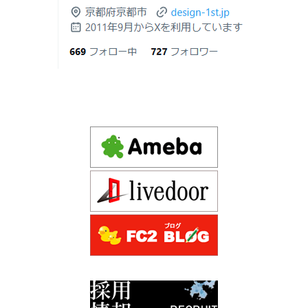
2026年06月18
建築費が高騰している今、「本当に家を
Design 1st.（デザインファースト） 一級建築士事務所の
日
建てられるのだろうか」「予算内で理想
Instagram(インスタグラム) design1st.kyoto
の家は実現できるのか」と不安を抱える
新築か、リフォームか。建築費高騰時代に後悔しない家
京都市中京区の年代不詳な京町屋を再生！
方が増えています。
づくりの選び方
デザインファースト一級建築事務所,工務店の注文住宅 モ
2026年06月17
坪単価で比較してはいけない理由— 数字
ダン住宅！京都市中京区の年代不詳な京町屋を再生！
日
では測れない「本当に良い家づくり」の
ために —
注文住宅モニター
2026年06月16
3Dパース・ウォークスルー動画がある会
先着1名！注文住宅モニター｜一級建築士事務所,工務店の
日
社とない会社の差— “見える家づく
デザイン住宅を注文建築で！
り”と“見えない家づくり”の決定的な違い
デザインファーストYouTubeチャンネル
マンションリフォーム
—
スタッフを募集中|一級建築士・二級建築士・営
2026年06月13
築20〜40年の京都・滋賀の家で“本当に直
業・現場管理
日
すべき場所”の見極め方― デザインファ
ーストが伝える、後悔しない改修の優先
スタッフを募集中|一級建築士・二級建築士・営業・現場