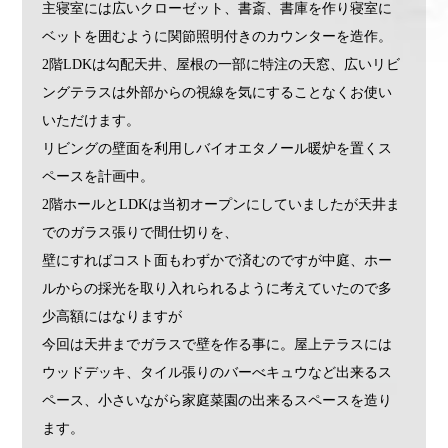
主寝室には広いクローゼット、書斎、書庫を作り寝室に
ベットを囲むように関節照明付きのカウンターを造作。
2階LDKは勾配天井、屋根の一部に特注の天窓、広いリビ
ングテラスは外部からの視線を気にすることなくお使い
いただけます。
リビングの壁面を利用しバイオエタノール暖炉を置くス
ペースを計画中。
2階ホールとLDKは当初オープンにしていましたが天井ま
でのガラス張りで間仕切りを、
壁にすればコスト面もわずかで済むのですが中庭、ホー
ルからの採光を取り入れられるように考えていたので多
少高額にはなりますが
今回は天井までガラスで壁を作る事に。屋上テラスには
ウッドデッキ、タイル張りのバーべキュウなど出来るス
ペース、小さいながら家庭菜園の出来るスペースを造り
ます。