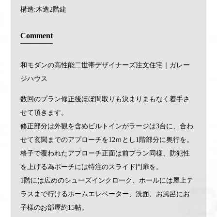
構造:木造2階建
Comment
和モダンの高性能二世帯デザイナーズ注文住宅｜ガレー
ジハウス
数回のプラン修正後ほぼ間取りも決まりまもなく着手さ
せて頂きます。
修正部分は外観を含めビルトインがラージは3台に、合わ
せて玄関までのアプローチを12ｍとし1階部分に奥行を。
格子で覆われたアプローチ正面は前プラン同様、防犯性
を上げる為ポーチには特注のスライド門扉を。
1階には広めのシューズインクローク、ホールには屋上テ
ラスまで行けるホームエレベーター、洗面、お風呂にお
子様のお部屋約15帖。