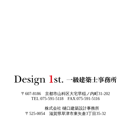
い“本当の費用差”
2026年06月02
「家づくりの成功は“優先順位”で決まる
3Dパース・ウォークスルー動画がある会社とない会社の
日
──予算でも間取りでもなく、暮らしの軸
差— “見える家づくり”と“見えない家づくり”の決定的な
をつくるということ」
違い —
2026年06月01
お客様の言葉に出来ない、表現しきれな
日
い思いを出来る限り正確に、目で見える
ように表現し、形に変える手助けをさせ
て頂ければと常に思っております。夢を
現実に近づけるお手伝いをさせて頂く事
が私たちの仕事なのです。
〒607-8186 京都市山科区大宅早稲ノ内町31-202
TEL:075-591-5118 FAX:075-591-5116
2026年05月29
他社プランを見たときに“必ず”チェック
株式会社 樋口建築設計事務所
日
すべき5つの視点
京都・滋賀で唯一無二の注文住宅・「本物よりリアル」
〒525-0054 滋賀県草津市東矢倉3丁目35-32
な3D設計