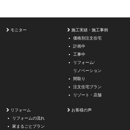
モニター
施工実績・施工事例
価格別注文住宅
計画中
家づくりのご相談・無料プラン受付中！家の設計、デザ
工事中
インをご提案する事の出来る一級建築士事務所・工務店
リフォーム/
の妥協しない家づくり！
リノベーション
間取り
注文住宅プラン
リゾート・店舗
リフォーム
お客様の声
リフォームの流れ
高低差約6m、詳細不明の既存擁壁、変形した敷地内に約
家まるごとプラン
3mの傾斜がある家