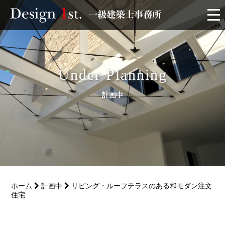
モニター
施工実績・施工事例
Under Planning
計画中
リフォーム
お客様の声
家づくり
ホーム
計画中
リビング・ルーフテラスのある和モダン注文
サービス
住宅
会社概要