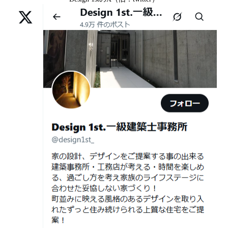
中京区T様,京都市北区H様,京都市上京区S様,京都市北区T
様,京都市左京区F様,滋賀県大津市K様,京都市右京区T様,
2026年07月01
古い間取りを現代の暮らしに合わせる設
リフォームとリノベーションの違い― 京都・滋賀で“後悔
京都市南区S様,京都市北区O様
日
計術
しない住まいづくり”を実現するために ―
Withコロナ時代・どんな家を建てたらいいのか？
2026年06月29
京都・滋賀の“変形地”は誰に頼むべきか
日
（設計力の差が出るポイント）
ガレージハウスを建てたい！
2026年06月25
部分リフォームを繰り返すと高くつく理
デザイナーズ住宅のリビング・ダイニング
日
由｜デザインファーストが現場で見てき
デザイナーズ住宅のリビング・ダイニング|京都市,京都の
た“本当の落とし穴”
注文住宅｜滋賀県の注文住宅｜名古屋市の注文住宅｜愛
2026年06月21
知らないと数100万円損する？新築・リ
建築費が高騰している今、「本当に家を建てられるのだ
知県の注文住宅｜東京都の注文住宅｜神奈川県の注文住
日
フォーム・リノベーションの本当の価格
ろうか」「予算内で理想の家は実現できるのか」と不安
宅｜千葉県の注文住宅｜埼玉県の注文住宅
差と後悔しない選び方！費用相場やメリ
を抱える方が増えています。
Design 1st.一級建築士事務所のsumika
ット・デメリット
京都市山科区の和風モダンな注文住宅 sumika
2026年06月19
見積書の比較で見るべきポイント―「安
日
い・高い」だけで判断しないために―
Instagram(インスタグラム)ＵＰ！