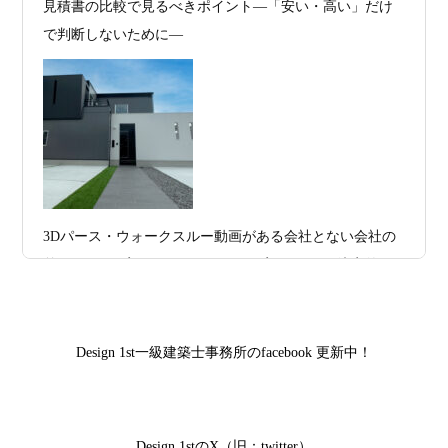
多数お問合せありがとうございました。2021～
見積書の比較で見るべきポイント―「安い・高い」だけ
2026年07月13
ガレージハウスを建てたい！愛車と暮ら
2025年度 京都・滋賀の注文住宅モニター募
で判断しないために―
集！
日
す理想の注文住宅｜京都・滋賀で建てる
デザイン住宅
お問合せ有難う御座いました。京都市北区I様,京都市中京
区K様,京都市右京区S様,滋賀県大津市T様,京都市中京区A
2026年07月11
京都・滋賀で注文住宅を建てるなら、建
様,京都市山科区E様,滋賀県大津市S様,滋賀県草津市D様,
日
築家とつくる唯一無二の注文住宅｜無料
京都市中京区M様,京都市北区M様,京都市上京区T様,京都
プラン、相談・3D設計で理想の家づくり
市中京区E様,滋賀県大津市T様,滋賀県大津市A様,京都市
2026年07月09
「自由設計」の本当の意味。どこまで自
山科区Y様,京都市中京区I様,京都市山科区D様,滋賀県草津
3Dパース・ウォークスルー動画がある会社とない会社の
日
由なのか
市S様,京都市北区A様,京都府宇治市I様,京都市中京区N様,
差— “見える家づくり”と“見えない家づくり”の決定的な
滋賀県大津市M様,京都市右京区H様,京都市北区T様,京都
2026年07月07
【残り1組限定】Design1st.一級建築士事
違い —
市北区E様,京都市中京区A様,京都府向日市T様,京都市下
日
務所 モニター募集｜“建築家とつくる
京区H様,京都府宇治市M様,京都市中京区I様,京都府宇治市
家”を特別価格で体験できる最後のチャン
Design 1st一級建築士事務所のfacebook 更新中！
I様,京都市中京区N様,滋賀県湖南市K様,京都市中京区Y様,
ス
京都市北区M様,京都市中京区E様,京都市山科区A様,滋賀
2026年07月02
唯一無二の家づくりを、土地から考え
県大津市D様,京都市伏見区A様,滋賀県草津市S様,京都市
日
る。 建築士の無料相談会実施中！
Design 1stのX（旧：twitter）