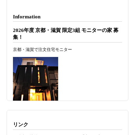
2026年07月29
洗面・トイレデザインは“選び方”で空間
日
が決まる
Information
2026年07月26
予算オーバーを防ぐ方法 ― デザインフ
2026年度 京都・滋賀 限定3組 モニターの家 募
日
ァーススト一級建築士事務所が考える“設
集！
計の透明性” ―
京都・滋賀で注文住宅モニター
2026年07月24
旗竿地・狭小地は「土地代が安い＝お
日
得」ではない ―道路が狭い京都・滋賀で
こそ知っておくべき“建築費が上がる理
由”―
2026年07月23
予算が限られていても“美しい家”はつく
日
れる 削るべき場所・残すべき場所をどう
見極めるか
2026年07月20
RC造と木造の本質的な違いと、木造で
施工例・京都市北区・ハイクラスの家1UP
リンク
日
RC風デザインを実現するための設計戦略