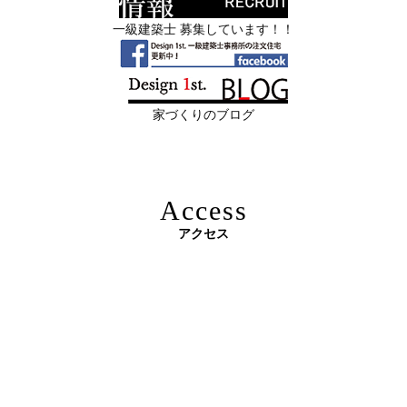
順位 ―
管理・事務
一級建築士 募集しています！！
2026年06月11
リフォームとリノベーションの違い― 京
限定3組様・京都・滋賀 注文住宅モニター募集中・残１組
日
都・滋賀で“後悔しない住まいづくり”を
様となっております。
実現するために ―
家づくりのブログ
2026年06月10
残１組様・京都・滋賀 注文住宅モニター
日
募集中｜2026年 理想の住まいを特別価格
で叶える家づくり
Access
2026年06月08
「部分リフォーム」と「フルリノベ」ど
アクセス
日
ちらが得かを判断する基準
原油価格高騰で建築資材が急騰 ― 新築のハードルが上が
2026年06月04
新築かリフォームか迷っている方へ｜デ
る今、“リフォームでほぼ新築”という選択肢を ―
日
ザインファーストがあなたに最適な家づ
くりを無料提案
2026年06月03
建築費高騰時代──新築か、リフォーム
日
か。迷う人が増える今こそ知っておきた