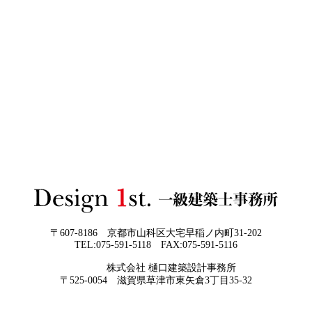
日
か。迷う人が増える今こそ知っておきた
い“本当の費用差”
2026年06月02
「家づくりの成功は“優先順位”で決まる
3Dパース・ウォークスルー動画がある会社とない会社の
日
──予算でも間取りでもなく、暮らしの軸
差— “見える家づくり”と“見えない家づくり”の決定的な
をつくるということ」
違い —
2026年06月01
お客様の言葉に出来ない、表現しきれな
日
い思いを出来る限り正確に、目で見える
ように表現し、形に変える手助けをさせ
て頂ければと常に思っております。夢を
現実に近づけるお手伝いをさせて頂く事
が私たちの仕事なのです。
〒607-8186 京都市山科区大宅早稲ノ内町31-202
TEL:075-591-5118 FAX:075-591-5116
2026年05月29
他社プランを見たときに“必ず”チェック
株式会社 樋口建築設計事務所
日
すべき5つの視点
京都・滋賀で唯一無二の注文住宅・「本物よりリアル」
〒525-0054 滋賀県草津市東矢倉3丁目35-32
な3D設計