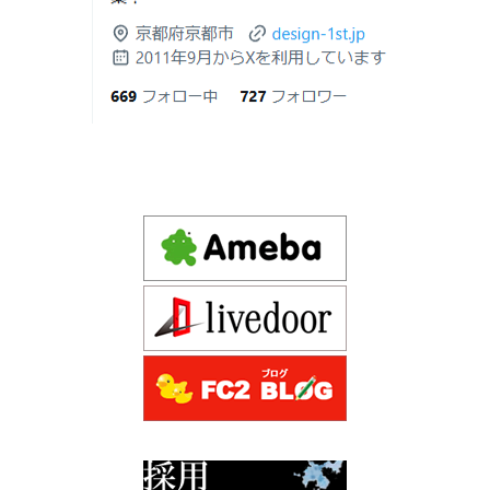
Instagram(インスタグラム)ＵＰ！
2026年06月18
建築費が高騰している今、「本当に家を
Design 1st.（デザインファースト） 一級建築士事務所の
日
建てられるのだろうか」「予算内で理想
Instagram(インスタグラム) design1st.kyoto
の家は実現できるのか」と不安を抱える
新築か、リフォームか。建築費高騰時代に後悔しない家
京都市中京区の年代不詳な京町屋を再生！
方が増えています。
づくりの選び方
デザインファースト一級建築事務所,工務店の注文住宅 モ
2026年06月17
坪単価で比較してはいけない理由— 数字
ダン住宅！京都市中京区の年代不詳な京町屋を再生！
日
では測れない「本当に良い家づくり」の
ために —
注文住宅モニター
2026年06月16
3Dパース・ウォークスルー動画がある会
先着1名！注文住宅モニター｜一級建築士事務所,工務店の
日
社とない会社の差— “見える家づく
デザイン住宅を注文建築で！
り”と“見えない家づくり”の決定的な違い
デザインファーストYouTubeチャンネル
マンションリフォーム
—
スタッフを募集中|一級建築士・二級建築士・営
2026年06月13
築20〜40年の京都・滋賀の家で“本当に直
業・現場管理
日
すべき場所”の見極め方― デザインファ
ーストが伝える、後悔しない改修の優先
スタッフを募集中|一級建築士・二級建築士・営業・現場