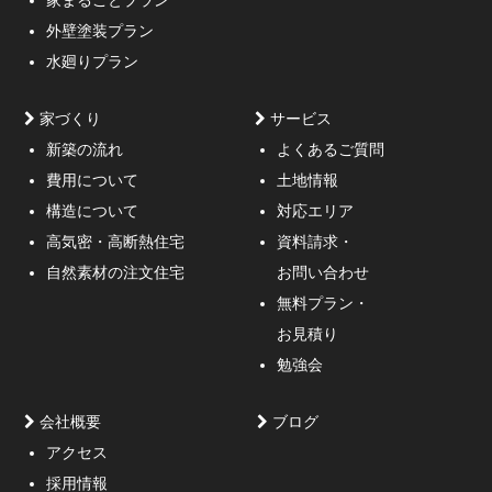
家まるごとプラン
3mの傾斜がある家
外壁塗装プラン
水廻りプラン
家づくり
サービス
新築の流れ
よくあるご質問
費用について
土地情報
構造について
対応エリア
通行人が一瞬立ち止まる、車がスピードを落としてみる
高気密・高断熱住宅
資料請求・
ような外観デザインのご提案！
自然素材の注文住宅
お問い合わせ
無料プラン・
お見積り
勉強会
会社概要
ブログ
アクセス
採用情報
妥協しないガレージハウスをご提案。