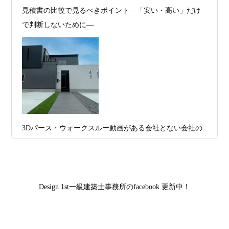
多数お問合せありがとうございました。2021～
見積書の比較で見るべきポイント―「安い・高い」だけ
2026年07月13
ガレージハウスを建てたい！愛車と暮ら
2025年度 京都・滋賀の注文住宅モニター募
で判断しないために―
集！
日
す理想の注文住宅｜京都・滋賀で建てる
デザイン住宅
お問合せ有難う御座いました。京都市北区I様,京都市中京
区K様,京都市右京区S様,滋賀県大津市T様,京都市中京区A
2026年07月11
京都・滋賀で注文住宅を建てるなら、建
様,京都市山科区E様,滋賀県大津市S様,滋賀県草津市D様,
日
築家とつくる唯一無二の注文住宅｜無料
京都市中京区M様,京都市北区M様,京都市上京区T様,京都
プラン、相談・3D設計で理想の家づくり
市中京区E様,滋賀県大津市T様,滋賀県大津市A様,京都市
2026年07月09
「自由設計」の本当の意味。どこまで自
山科区Y様,京都市中京区I様,京都市山科区D様,滋賀県草津
3Dパース・ウォークスルー動画がある会社とない会社の
日
由なのか
市S様,京都市北区A様,京都府宇治市I様,京都市中京区N様,
差— “見える家づくり”と“見えない家づくり”の決定的な
滋賀県大津市M様,京都市右京区H様,京都市北区T様,京都
2026年07月07
【残り1組限定】Design1st.一級建築士事
違い —
市北区E様,京都市中京区A様,京都府向日市T様,京都市下
日
務所 モニター募集｜“建築家とつくる
京区H様,京都府宇治市M様,京都市中京区I様,京都府宇治市
家”を特別価格で体験できる最後のチャン
Design 1st一級建築士事務所のfacebook 更新中！
I様,京都市中京区N様,滋賀県湖南市K様,京都市中京区Y様,
ス
京都市北区M様,京都市中京区E様,京都市山科区A様,滋賀
2026年07月02
唯一無二の家づくりを、土地から考え
県大津市D様,京都市伏見区A様,滋賀県草津市S様,京都市