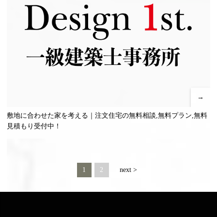
→
敷地に合わせた家を考える｜注文住宅の無料相談,無料プラン,無料
見積もり受付中！
投
1
2
next >
稿
ナ