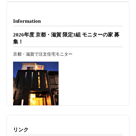
2026年07月29
洗面・トイレデザインは“選び方”で空間
日
が決まる
Information
2026年07月26
予算オーバーを防ぐ方法 ― デザインフ
2026年度 京都・滋賀 限定3組 モニターの家 募
日
ァーススト一級建築士事務所が考える“設
集！
計の透明性” ―
京都・滋賀で注文住宅モニター
2026年07月24
旗竿地・狭小地は「土地代が安い＝お
日
得」ではない ―道路が狭い京都・滋賀で
こそ知っておくべき“建築費が上がる理
由”―
2026年07月23
予算が限られていても“美しい家”はつく
日
れる 削るべき場所・残すべき場所をどう
見極めるか
2026年07月20
RC造と木造の本質的な違いと、木造で
施工例・京都市北区・ハイクラスの家1UP
リンク
日
RC風デザインを実現するための設計戦略