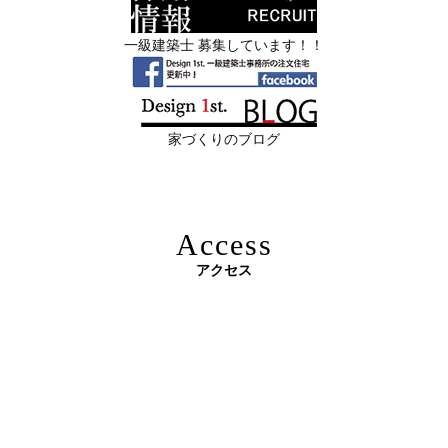
順位 ―
管理・事務
一級建築士 募集しています！！
2026年06月11
リフォームとリノベーションの違い― 京
限定3組様・京都・滋賀 注文住宅モニター募集中・残１組
日
都・滋賀で“後悔しない住まいづくり”を
様となっております。
実現するために ―
家づくりのブログ
2026年06月10
残１組様・京都・滋賀 注文住宅モニター
日
募集中｜2026年 理想の住まいを特別価格
で叶える家づくり
Access
2026年06月08
「部分リフォーム」と「フルリノベ」ど
アクセス
日
ちらが得かを判断する基準
原油価格高騰で建築資材が急騰 ― 新築のハードルが上が
2026年06月04
新築かリフォームか迷っている方へ｜デ
る今、“リフォームでほぼ新築”という選択肢を ―
日
ザインファーストがあなたに最適な家づ
くりを無料提案
2026年06月03
建築費高騰時代──新築か、リフォーム