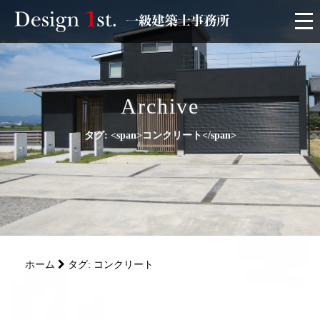
モニター
施工実績・施工事例
Archive
タグ: <span>コンクリート</span>
リフォーム
お客様の声
家づくり
ホーム
タグ: コンクリート
サービス
会社概要