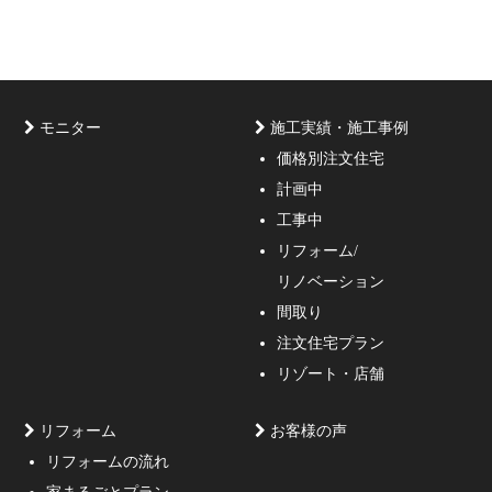
モニター
施工実績・施工事例
価格別注文住宅
計画中
家づくりのご相談・無料プラン受付中！家の設計、デザ
工事中
インをご提案する事の出来る一級建築士事務所・工務店
リフォーム/
の妥協しない家づくり！
リノベーション
間取り
注文住宅プラン
リゾート・店舗
リフォーム
お客様の声
リフォームの流れ
高低差約6m、詳細不明の既存擁壁、変形した敷地内に約