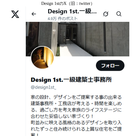
日
る。 建築士の無料相談会実施中！
Design 1stのX（旧：twitter）
中京区T様,京都市北区H様,京都市上京区S様,京都市北区T
様,京都市左京区F様,滋賀県大津市K様,京都市右京区T様,
2026年07月01
古い間取りを現代の暮らしに合わせる設
リフォームとリノベーションの違い― 京都・滋賀で“後悔
京都市南区S様,京都市北区O様
日
計術
しない住まいづくり”を実現するために ―
Withコロナ時代・どんな家を建てたらいいのか？
2026年06月29
京都・滋賀の“変形地”は誰に頼むべきか
日
（設計力の差が出るポイント）
ガレージハウスを建てたい！
2026年06月25
部分リフォームを繰り返すと高くつく理
デザイナーズ住宅のリビング・ダイニング
日
由｜デザインファーストが現場で見てき
デザイナーズ住宅のリビング・ダイニング|京都市,京都の
た“本当の落とし穴”
注文住宅｜滋賀県の注文住宅｜名古屋市の注文住宅｜愛
2026年06月21
知らないと数100万円損する？新築・リ
建築費が高騰している今、「本当に家を建てられるのだ
知県の注文住宅｜東京都の注文住宅｜神奈川県の注文住
日
フォーム・リノベーションの本当の価格
ろうか」「予算内で理想の家は実現できるのか」と不安
宅｜千葉県の注文住宅｜埼玉県の注文住宅
差と後悔しない選び方！費用相場やメリ
を抱える方が増えています。
Design 1st.一級建築士事務所のsumika
ット・デメリット
京都市山科区の和風モダンな注文住宅 sumika
2026年06月19
見積書の比較で見るべきポイント―「安
日
い・高い」だけで判断しないために―