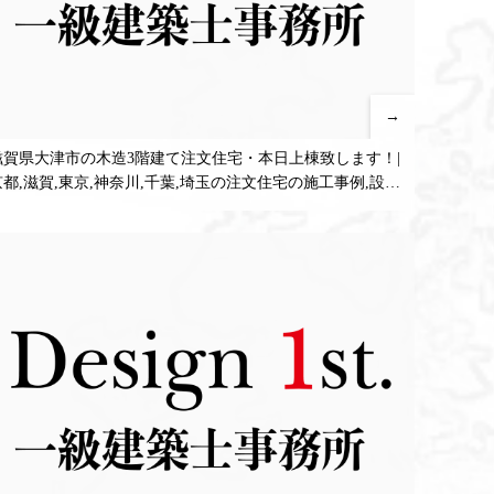
→
滋賀県大津市の木造3階建て注文住宅・本日上棟致します！|
京都,滋賀,東京,神奈川,千葉,埼玉の注文住宅の施工事例,設計
販売プラン！