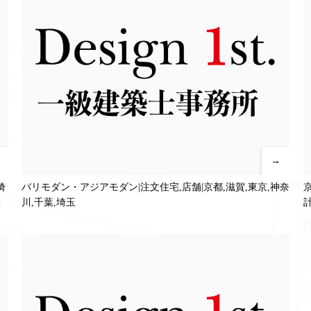
→
埼
バリモダン・アジアモダン|注文住宅,店舗|京都,滋賀,東京,神奈
の
川,千葉,埼玉