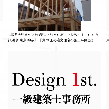
→
,
滋賀県大津市の木造3階建て注文住宅・上棟致しました！|京
都,滋賀,東京,神奈川,千葉,埼玉の注文住宅の施工事例,設計販
売プラン！