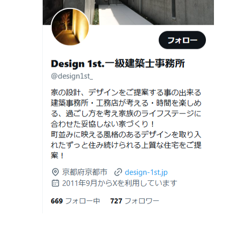
日
（設計力の差が出るポイント）
ガレージハウスを建てたい！
2026年06月25
部分リフォームを繰り返すと高くつく理
デザイナーズ住宅のリビング・ダイニング
日
由｜デザインファーストが現場で見てき
デザイナーズ住宅のリビング・ダイニング|京都市,京都の
た“本当の落とし穴”
注文住宅｜滋賀県の注文住宅｜名古屋市の注文住宅｜愛
2026年06月21
知らないと数100万円損する？新築・リ
建築費が高騰している今、「本当に家を建てられるのだ
知県の注文住宅｜東京都の注文住宅｜神奈川県の注文住
日
フォーム・リノベーションの本当の価格
ろうか」「予算内で理想の家は実現できるのか」と不安
宅｜千葉県の注文住宅｜埼玉県の注文住宅
差と後悔しない選び方！費用相場やメリ
を抱える方が増えています。
Design 1st.一級建築士事務所のsumika
ット・デメリット
京都市山科区の和風モダンな注文住宅 sumika
2026年06月19
見積書の比較で見るべきポイント―「安
日
い・高い」だけで判断しないために―
Instagram(インスタグラム)ＵＰ！
2026年06月18
建築費が高騰している今、「本当に家を
Design 1st.（デザインファースト） 一級建築士事務所の
日
建てられるのだろうか」「予算内で理想
Instagram(インスタグラム) design1st.kyoto
の家は実現できるのか」と不安を抱える
新築か、リフォームか。建築費高騰時代に後悔しない家
京都市中京区の年代不詳な京町屋を再生！
方が増えています。
づくりの選び方