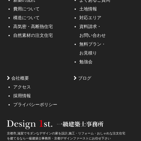
新築の流れ
よくあるご質問
費用について
土地情報
構造について
対応エリア
通行人が一瞬立ち止まる、車がスピードを落としてみる
高気密・高断熱住宅
資料請求・
ような外観デザインのご提案！
自然素材の注文住宅
お問い合わせ
無料プラン・
お見積り
勉強会
会社概要
ブログ
アクセス
採用情報
妥協しないガレージハウスをご提案。
プライバシーポリシー
京都市,滋賀でモダンなデザインの家を設計,施工・リフォーム・おしゃれな注文住宅
を建てるなら一級建築士事務所・京都デザインファーストにお任せ下さい