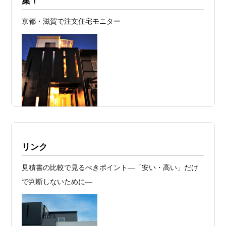
集！
計の透明性” ―
京都・滋賀で注文住宅モニター
2026年07月24
旗竿地・狭小地は「土地代が安い＝お
日
得」ではない ―道路が狭い京都・滋賀で
こそ知っておくべき“建築費が上がる理
由”―
2026年07月23
予算が限られていても“美しい家”はつく
日
れる 削るべき場所・残すべき場所をどう
見極めるか
2026年07月20
RC造と木造の本質的な違いと、木造で
施工例・京都市北区・ハイクラスの家1UP
リンク
日
RC風デザインを実現するための設計戦略
多数お問合せありがとうございました。2021～
見積書の比較で見るべきポイント―「安い・高い」だけ
2026年07月13
ガレージハウスを建てたい！愛車と暮ら
2025年度 京都・滋賀の注文住宅モニター募
で判断しないために―
集！
日
す理想の注文住宅｜京都・滋賀で建てる
デザイン住宅
お問合せ有難う御座いました。京都市北区I様,京都市中京
区K様,京都市右京区S様,滋賀県大津市T様,京都市中京区A
2026年07月11
京都・滋賀で注文住宅を建てるなら、建