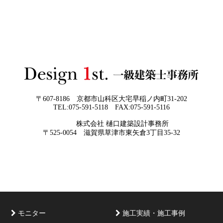
違い —
2026年06月01
お客様の言葉に出来ない、表現しきれな
日
い思いを出来る限り正確に、目で見える
ように表現し、形に変える手助けをさせ
て頂ければと常に思っております。夢を
現実に近づけるお手伝いをさせて頂く事
が私たちの仕事なのです。
〒607-8186 京都市山科区大宅早稲ノ内町31-202
TEL:075-591-5118 FAX:075-591-5116
2026年05月29
他社プランを見たときに“必ず”チェック
株式会社 樋口建築設計事務所
日
すべき5つの視点
京都・滋賀で唯一無二の注文住宅・「本物よりリアル」
〒525-0054 滋賀県草津市東矢倉3丁目35-32
な3D設計
モニター
施工実績・施工事例