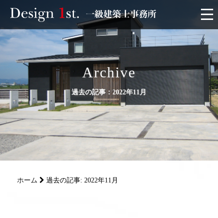
モニター
施工実績・施工事例
Archive
過去の記事：2022年11月
リフォーム
お客様の声
家づくり
ホーム
過去の記事: 2022年11月
サービス
会社概要