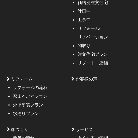
価格別注文住宅
計画中
家づくりのご相談・無料プラン受付中！家の設計、デザ
工事中
インをご提案する事の出来る一級建築士事務所・工務店
リフォーム/
の妥協しない家づくり！
リノベーション
間取り
注文住宅プラン
リゾート・店舗
リフォーム
お客様の声
リフォームの流れ
高低差約6m、詳細不明の既存擁壁、変形した敷地内に約
家まるごとプラン
3mの傾斜がある家
外壁塗装プラン
水廻りプラン
家づくり
サービス