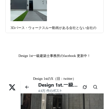
様,京都市山科区E様,滋賀県大津市S様,滋賀県草津市D様,
日
築家とつくる唯一無二の注文住宅｜無料
京都市中京区M様,京都市北区M様,京都市上京区T様,京都
プラン、相談・3D設計で理想の家づくり
市中京区E様,滋賀県大津市T様,滋賀県大津市A様,京都市
2026年07月09
「自由設計」の本当の意味。どこまで自
山科区Y様,京都市中京区I様,京都市山科区D様,滋賀県草津
3Dパース・ウォークスルー動画がある会社とない会社の
日
由なのか
市S様,京都市北区A様,京都府宇治市I様,京都市中京区N様,
差— “見える家づくり”と“見えない家づくり”の決定的な
滋賀県大津市M様,京都市右京区H様,京都市北区T様,京都
2026年07月07
【残り1組限定】Design1st.一級建築士事
違い —
市北区E様,京都市中京区A様,京都府向日市T様,京都市下
日
務所 モニター募集｜“建築家とつくる
京区H様,京都府宇治市M様,京都市中京区I様,京都府宇治市
家”を特別価格で体験できる最後のチャン
Design 1st一級建築士事務所のfacebook 更新中！
I様,京都市中京区N様,滋賀県湖南市K様,京都市中京区Y様,
ス
京都市北区M様,京都市中京区E様,京都市山科区A様,滋賀
2026年07月02
唯一無二の家づくりを、土地から考え
県大津市D様,京都市伏見区A様,滋賀県草津市S様,京都市
日
る。 建築士の無料相談会実施中！
Design 1stのX（旧：twitter）
中京区T様,京都市北区H様,京都市上京区S様,京都市北区T
様,京都市左京区F様,滋賀県大津市K様,京都市右京区T様,
2026年07月01
古い間取りを現代の暮らしに合わせる設
リフォームとリノベーションの違い― 京都・滋賀で“後悔
京都市南区S様,京都市北区O様
日
計術
しない住まいづくり”を実現するために ―
Withコロナ時代・どんな家を建てたらいいのか？
2026年06月29
京都・滋賀の“変形地”は誰に頼むべきか