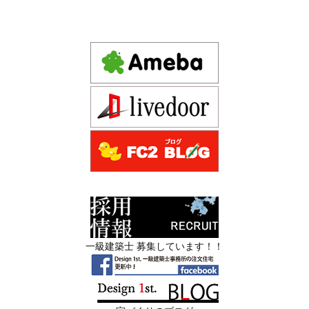
デザインファースト一級建築事務所,工務店の注文住宅 モ
2026年06月17
坪単価で比較してはいけない理由— 数字
ダン住宅！京都市中京区の年代不詳な京町屋を再生！
日
では測れない「本当に良い家づくり」の
ために —
注文住宅モニター
2026年06月16
3Dパース・ウォークスルー動画がある会
先着1名！注文住宅モニター｜一級建築士事務所,工務店の
日
社とない会社の差— “見える家づく
デザイン住宅を注文建築で！
り”と“見えない家づくり”の決定的な違い
デザインファーストYouTubeチャンネル
マンションリフォーム
—
スタッフを募集中|一級建築士・二級建築士・営
2026年06月13
築20〜40年の京都・滋賀の家で“本当に直
業・現場管理
日
すべき場所”の見極め方― デザインファ
ーストが伝える、後悔しない改修の優先
スタッフを募集中|一級建築士・二級建築士・営業・現場
順位 ―
管理・事務
一級建築士 募集しています！！
2026年06月11
リフォームとリノベーションの違い― 京
限定3組様・京都・滋賀 注文住宅モニター募集中・残１組
日
都・滋賀で“後悔しない住まいづくり”を
様となっております。
実現するために ―