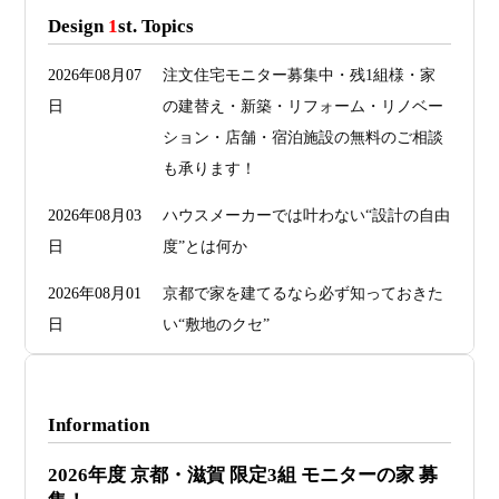
Design
1
st. Topics
2026年08月07
注文住宅モニター募集中・残1組様・家
日
の建替え・新築・リフォーム・リノベー
ション・店舗・宿泊施設の無料のご相談
も承ります！
2026年08月03
ハウスメーカーでは叶わない“設計の自由
日
度”とは何か
2026年08月01
京都で家を建てるなら必ず知っておきた
日
い“敷地のクセ”
2026年07月29
洗面・トイレデザインは“選び方”で空間
日
が決まる
Information
2026年07月26
予算オーバーを防ぐ方法 ― デザインフ
2026年度 京都・滋賀 限定3組 モニターの家 募
日
ァーススト一級建築士事務所が考える“設