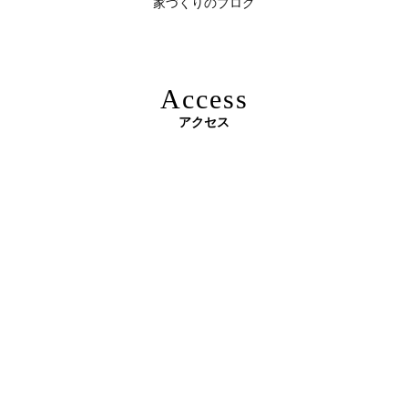
家づくりのブログ
2026年06月10
残１組様・京都・滋賀 注文住宅モニター
日
募集中｜2026年 理想の住まいを特別価格
で叶える家づくり
Access
2026年06月08
「部分リフォーム」と「フルリノベ」ど
アクセス
日
ちらが得かを判断する基準
原油価格高騰で建築資材が急騰 ― 新築のハードルが上が
2026年06月04
新築かリフォームか迷っている方へ｜デ
る今、“リフォームでほぼ新築”という選択肢を ―
日
ザインファーストがあなたに最適な家づ
くりを無料提案
2026年06月03
建築費高騰時代──新築か、リフォーム
日
か。迷う人が増える今こそ知っておきた
い“本当の費用差”
2026年06月02
「家づくりの成功は“優先順位”で決まる
3Dパース・ウォークスルー動画がある会社とない会社の
日
──予算でも間取りでもなく、暮らしの軸
差— “見える家づくり”と“見えない家づくり”の決定的な
をつくるということ」