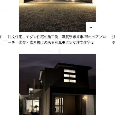
→
京
注文住宅、モダン住宅の施工例｜滋賀県米原市/25ｍのアプロ
注
ーチ・水盤・吹き抜けのある和風モダンな注文住宅 2