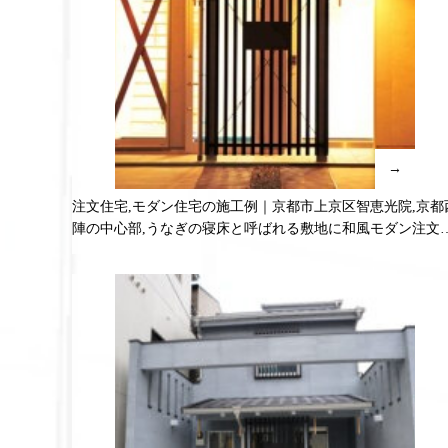
→
注文住宅,モダン住宅の施工例｜京都市上京区智恵光院,京都
陣の中心部,うなぎの寝床と呼ばれる敷地に和風モダン注文
宅 2