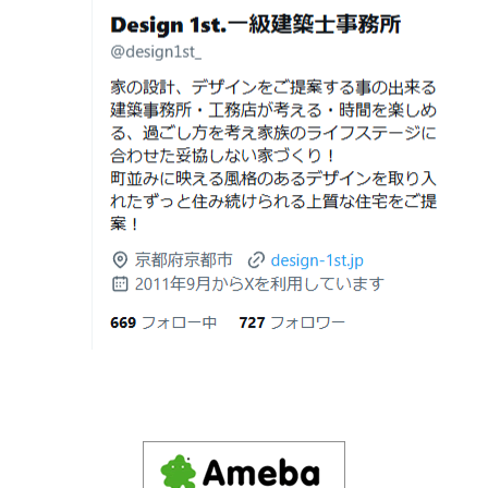
デザイナーズ住宅のリビング・ダイニング|京都市,京都の
ット・デメリット
注文住宅｜滋賀県の注文住宅｜名古屋市の注文住宅｜愛
2026年06月19
見積書の比較で見るべきポイント―「安
建築費が高騰している今、「本当に家を建てられるのだ
知県の注文住宅｜東京都の注文住宅｜神奈川県の注文住
日
い・高い」だけで判断しないために―
ろうか」「予算内で理想の家は実現できるのか」と不安
宅｜千葉県の注文住宅｜埼玉県の注文住宅
を抱える方が増えています。
2026年06月18
建築費が高騰している今、「本当に家を
Design 1st.一級建築士事務所のsumika
日
建てられるのだろうか」「予算内で理想
京都市山科区の和風モダンな注文住宅 sumika
の家は実現できるのか」と不安を抱える
方が増えています。
Instagram(インスタグラム)ＵＰ！
2026年06月17
坪単価で比較してはいけない理由— 数字
Design 1st.（デザインファースト） 一級建築士事務所の
日
では測れない「本当に良い家づくり」の
Instagram(インスタグラム) design1st.kyoto
ために —
新築か、リフォームか。建築費高騰時代に後悔しない家
京都市中京区の年代不詳な京町屋を再生！
づくりの選び方
2026年06月16
3Dパース・ウォークスルー動画がある会
デザインファースト一級建築事務所,工務店の注文住宅 モ
日
社とない会社の差— “見える家づく
ダン住宅！京都市中京区の年代不詳な京町屋を再生！
り”と“見えない家づくり”の決定的な違い
—
注文住宅モニター