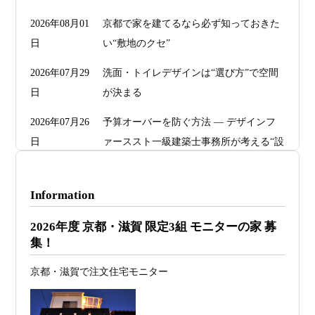
2026年08月01
京都で家を建てるなら必ず知っておきた
日
い“敷地のクセ”
2026年07月29
洗面・トイレデザインは“選び方”で空間
日
が決まる
2026年07月26
予算オーバーを防ぐ方法 ― デザインフ
日
ァーススト一級建築士事務所が考える“設
計の透明性” ―
2026年07月24
旗竿地・狭小地は「土地代が安い＝お
Information
日
得」ではない ―道路が狭い京都・滋賀で
2026年度 京都・滋賀 限定3組 モニターの家 募
こそ知っておくべき“建築費が上がる理
集！
由”―
京都・滋賀で注文住宅モニター
2026年07月23
予算が限られていても“美しい家”はつく
日
れる 削るべき場所・残すべき場所をどう