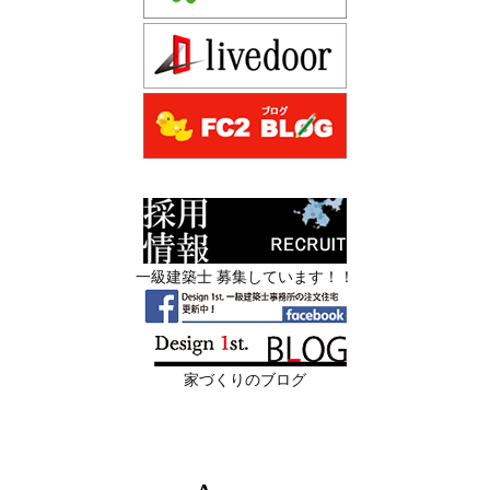
2026年06月13
築20〜40年の京都・滋賀の家で“本当に直
先着1名！注文住宅モニター｜一級建築士事務所,工務店の
日
すべき場所”の見極め方― デザインファ
デザイン住宅を注文建築で！
ーストが伝える、後悔しない改修の優先
デザインファーストYouTubeチャンネル
マンションリフォーム
順位 ―
スタッフを募集中|一級建築士・二級建築士・営
2026年06月11
リフォームとリノベーションの違い― 京
業・現場管理
日
都・滋賀で“後悔しない住まいづくり”を
実現するために ―
スタッフを募集中|一級建築士・二級建築士・営業・現場
管理・事務
2026年06月10
残１組様・京都・滋賀 注文住宅モニター
一級建築士 募集しています！！
日
募集中｜2026年 理想の住まいを特別価格
限定3組様・京都・滋賀 注文住宅モニター募集中・残１組
で叶える家づくり
様となっております。
2026年06月08
「部分リフォーム」と「フルリノベ」ど
家づくりのブログ
日
ちらが得かを判断する基準
2026年06月04
新築かリフォームか迷っている方へ｜デ
日
ザインファーストがあなたに最適な家づ