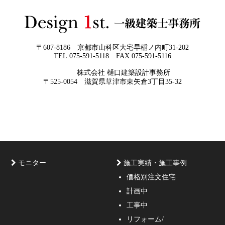
日
すべき5つの視点
2026年05月27
なぜ“家を買う”ではなく“家を創る”べき
日
なのか
〒607-8186 京都市山科区大宅早稲ノ内町31-202
TEL:075-591-5118 FAX:075-591-5116
株式会社 樋口建築設計事務所
京都・滋賀で唯一無二の注文住宅・「本物よりリアル」
〒525-0054 滋賀県草津市東矢倉3丁目35-32
な3D設計
モニター
施工実績・施工事例
価格別注文住宅
計画中
家づくりのご相談・無料プラン受付中！家の設計、デザ
工事中
インをご提案する事の出来る一級建築士事務所・工務店
リフォーム/
の妥協しない家づくり！