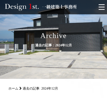
モニター
施工実績・施工事例
Archive
過去の記事：2024年12月
リフォーム
お客様の声
家づくり
ホーム
過去の記事: 2024年12月
サービス
会社概要