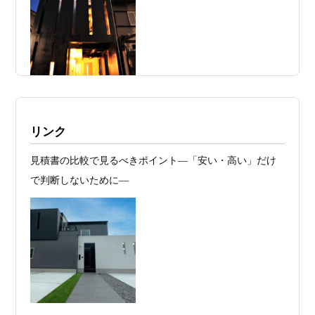
見極めるか
2026年07月20
RC造と木造の本質的な違いと、木造で
日
RC風デザインを実現するための設計戦略
2026年07月13
ガレージハウスを建てたい！愛車と暮ら
日
す理想の注文住宅｜京都・滋賀で建てる
デザイン住宅
施工例・京都市北区・ハイクラスの家1UP
リンク
2026年07月11
京都・滋賀で注文住宅を建てるなら、建
多数お問合せありがとうございました。2021～
見積書の比較で見るべきポイント―「安い・高い」だけ
日
築家とつくる唯一無二の注文住宅｜無料
2025年度 京都・滋賀の注文住宅モニター募
で判断しないために―
集！
プラン、相談・3D設計で理想の家づくり
お問合せ有難う御座いました。京都市北区I様,京都市中京
2026年07月09
「自由設計」の本当の意味。どこまで自
区K様,京都市右京区S様,滋賀県大津市T様,京都市中京区A
日
由なのか
様,京都市山科区E様,滋賀県大津市S様,滋賀県草津市D様,
2026年07月07
【残り1組限定】Design1st.一級建築士事
京都市中京区M様,京都市北区M様,京都市上京区T様,京都
日
務所 モニター募集｜“建築家とつくる
市中京区E様,滋賀県大津市T様,滋賀県大津市A様,京都市
家”を特別価格で体験できる最後のチャン