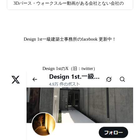
山科区Y様,京都市中京区I様,京都市山科区D様,滋賀県草津
3Dパース・ウォークスルー動画がある会社とない会社の
ス
市S様,京都市北区A様,京都府宇治市I様,京都市中京区N様,
差— “見える家づくり”と“見えない家づくり”の決定的な
滋賀県大津市M様,京都市右京区H様,京都市北区T様,京都
2026年07月02
唯一無二の家づくりを、土地から考え
違い —
市北区E様,京都市中京区A様,京都府向日市T様,京都市下
日
る。 建築士の無料相談会実施中！
京区H様,京都府宇治市M様,京都市中京区I様,京都府宇治市
Design 1st一級建築士事務所のfacebook 更新中！
2026年07月01
古い間取りを現代の暮らしに合わせる設
I様,京都市中京区N様,滋賀県湖南市K様,京都市中京区Y様,
日
計術
京都市北区M様,京都市中京区E様,京都市山科区A様,滋賀
県大津市D様,京都市伏見区A様,滋賀県草津市S様,京都市
2026年06月29
京都・滋賀の“変形地”は誰に頼むべきか
Design 1stのX（旧：twitter）
中京区T様,京都市北区H様,京都市上京区S様,京都市北区T
日
（設計力の差が出るポイント）
様,京都市左京区F様,滋賀県大津市K様,京都市右京区T様,
リフォームとリノベーションの違い― 京都・滋賀で“後悔
2026年06月25
部分リフォームを繰り返すと高くつく理
京都市南区S様,京都市北区O様
しない住まいづくり”を実現するために ―
日
由｜デザインファーストが現場で見てき
Withコロナ時代・どんな家を建てたらいいのか？
た“本当の落とし穴”
ガレージハウスを建てたい！
2026年06月21
知らないと数100万円損する？新築・リ
日
フォーム・リノベーションの本当の価格
デザイナーズ住宅のリビング・ダイニング
差と後悔しない選び方！費用相場やメリ