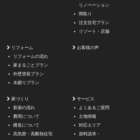
リノベーション
間取り
注文住宅プラン
リゾート・店舗
リフォーム
お客様の声
リフォームの流れ
高低差約6m、詳細不明の既存擁壁、変形した敷地内に約
家まるごとプラン
3mの傾斜がある家
外壁塗装プラン
水廻りプラン
家づくり
サービス
新築の流れ
よくあるご質問
費用について
土地情報
構造について
対応エリア
通行人が一瞬立ち止まる、車がスピードを落としてみる
高気密・高断熱住宅
資料請求・