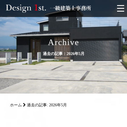
モニター
施工実績・施工事例
Archive
過去の記事：2026年5月
リフォーム
お客様の声
家づくり
ホーム
過去の記事: 2026年5月
サービス
会社概要