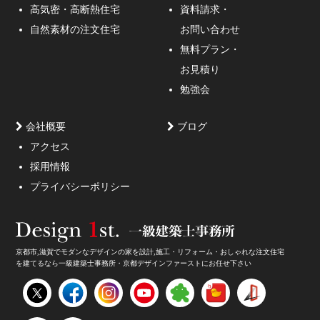
通行人が一瞬立ち止まる、車がスピードを落としてみる
高気密・高断熱住宅
資料請求・
ような外観デザインのご提案！
自然素材の注文住宅
お問い合わせ
無料プラン・
お見積り
勉強会
会社概要
ブログ
アクセス
採用情報
妥協しないガレージハウスをご提案。
プライバシーポリシー
京都市,滋賀でモダンなデザインの家を設計,施工・リフォーム・おしゃれな注文住宅
を建てるなら一級建築士事務所・京都デザインファーストにお任せ下さい
家のデザイン・注文住宅のデザイン受付中！