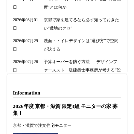
日
度”とは何か
2026年08月01
京都で家を建てるなら必ず知っておきた
日
い“敷地のクセ”
2026年07月29
洗面・トイレデザインは“選び方”で空間
日
が決まる
2026年07月26
予算オーバーを防ぐ方法 ― デザインフ
日
ァーススト一級建築士事務所が考える“設
計の透明性” ―
2026年07月24
旗竿地・狭小地は「土地代が安い＝お
Information
日
得」ではない ―道路が狭い京都・滋賀で
2026年度 京都・滋賀 限定3組 モニターの家 募
こそ知っておくべき“建築費が上がる理
集！
由”―
京都・滋賀で注文住宅モニター
2026年07月23
予算が限られていても“美しい家”はつく