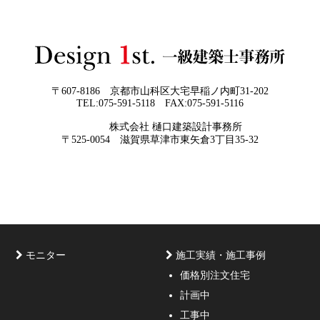
2026年05月29
他社プランを見たときに“必ず”チェック
日
すべき5つの視点
2026年05月27
なぜ“家を買う”ではなく“家を創る”べき
日
なのか
〒607-8186 京都市山科区大宅早稲ノ内町31-202
TEL:075-591-5118 FAX:075-591-5116
株式会社 樋口建築設計事務所
京都・滋賀で唯一無二の注文住宅・「本物よりリアル」
〒525-0054 滋賀県草津市東矢倉3丁目35-32
な3D設計
モニター
施工実績・施工事例
価格別注文住宅
計画中
家づくりのご相談・無料プラン受付中！家の設計、デザ
工事中
インをご提案する事の出来る一級建築士事務所・工務店