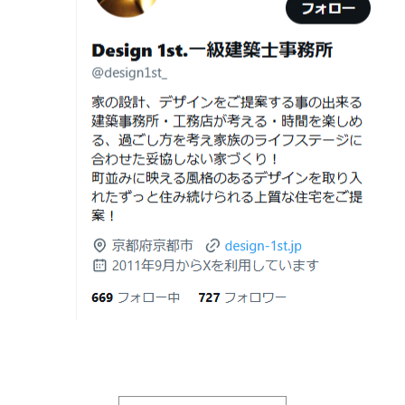
差と後悔しない選び方！費用相場やメリ
デザイナーズ住宅のリビング・ダイニング|京都市,京都の
ット・デメリット
注文住宅｜滋賀県の注文住宅｜名古屋市の注文住宅｜愛
2026年06月19
見積書の比較で見るべきポイント―「安
建築費が高騰している今、「本当に家を建てられるのだ
知県の注文住宅｜東京都の注文住宅｜神奈川県の注文住
日
い・高い」だけで判断しないために―
ろうか」「予算内で理想の家は実現できるのか」と不安
宅｜千葉県の注文住宅｜埼玉県の注文住宅
を抱える方が増えています。
2026年06月18
建築費が高騰している今、「本当に家を
Design 1st.一級建築士事務所のsumika
日
建てられるのだろうか」「予算内で理想
京都市山科区の和風モダンな注文住宅 sumika
の家は実現できるのか」と不安を抱える
方が増えています。
Instagram(インスタグラム)ＵＰ！
2026年06月17
坪単価で比較してはいけない理由— 数字
Design 1st.（デザインファースト） 一級建築士事務所の
日
では測れない「本当に良い家づくり」の
Instagram(インスタグラム) design1st.kyoto
ために —
新築か、リフォームか。建築費高騰時代に後悔しない家
京都市中京区の年代不詳な京町屋を再生！
づくりの選び方
2026年06月16
3Dパース・ウォークスルー動画がある会
デザインファースト一級建築事務所,工務店の注文住宅 モ
日
社とない会社の差— “見える家づく
ダン住宅！京都市中京区の年代不詳な京町屋を再生！
り”と“見えない家づくり”の決定的な違い