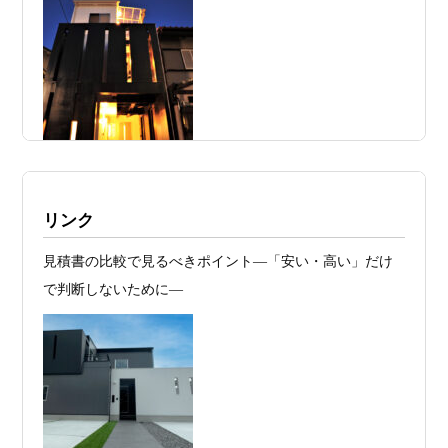
日
れる 削るべき場所・残すべき場所をどう
見極めるか
2026年07月20
RC造と木造の本質的な違いと、木造で
日
RC風デザインを実現するための設計戦略
2026年07月13
ガレージハウスを建てたい！愛車と暮ら
日
す理想の注文住宅｜京都・滋賀で建てる
デザイン住宅
施工例・京都市北区・ハイクラスの家1UP
リンク
2026年07月11
京都・滋賀で注文住宅を建てるなら、建
多数お問合せありがとうございました。2021～
見積書の比較で見るべきポイント―「安い・高い」だけ
日
築家とつくる唯一無二の注文住宅｜無料
2025年度 京都・滋賀の注文住宅モニター募
で判断しないために―
集！
プラン、相談・3D設計で理想の家づくり
お問合せ有難う御座いました。京都市北区I様,京都市中京
2026年07月09
「自由設計」の本当の意味。どこまで自
区K様,京都市右京区S様,滋賀県大津市T様,京都市中京区A
日
由なのか
様,京都市山科区E様,滋賀県大津市S様,滋賀県草津市D様,
2026年07月07
【残り1組限定】Design1st.一級建築士事
京都市中京区M様,京都市北区M様,京都市上京区T様,京都
日
務所 モニター募集｜“建築家とつくる