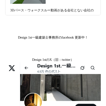
市中京区E様,滋賀県大津市T様,滋賀県大津市A様,京都市
家”を特別価格で体験できる最後のチャン
山科区Y様,京都市中京区I様,京都市山科区D様,滋賀県草津
3Dパース・ウォークスルー動画がある会社とない会社の
ス
市S様,京都市北区A様,京都府宇治市I様,京都市中京区N様,
差— “見える家づくり”と“見えない家づくり”の決定的な
滋賀県大津市M様,京都市右京区H様,京都市北区T様,京都
2026年07月02
唯一無二の家づくりを、土地から考え
違い —
市北区E様,京都市中京区A様,京都府向日市T様,京都市下
日
る。 建築士の無料相談会実施中！
京区H様,京都府宇治市M様,京都市中京区I様,京都府宇治市
Design 1st一級建築士事務所のfacebook 更新中！
2026年07月01
古い間取りを現代の暮らしに合わせる設
I様,京都市中京区N様,滋賀県湖南市K様,京都市中京区Y様,
日
計術
京都市北区M様,京都市中京区E様,京都市山科区A様,滋賀
県大津市D様,京都市伏見区A様,滋賀県草津市S様,京都市
2026年06月29
京都・滋賀の“変形地”は誰に頼むべきか
Design 1stのX（旧：twitter）
中京区T様,京都市北区H様,京都市上京区S様,京都市北区T
日
（設計力の差が出るポイント）
様,京都市左京区F様,滋賀県大津市K様,京都市右京区T様,
リフォームとリノベーションの違い― 京都・滋賀で“後悔
2026年06月25
部分リフォームを繰り返すと高くつく理
京都市南区S様,京都市北区O様
しない住まいづくり”を実現するために ―
日
由｜デザインファーストが現場で見てき
Withコロナ時代・どんな家を建てたらいいのか？
た“本当の落とし穴”
ガレージハウスを建てたい！
2026年06月21
知らないと数100万円損する？新築・リ
日
フォーム・リノベーションの本当の価格
デザイナーズ住宅のリビング・ダイニング