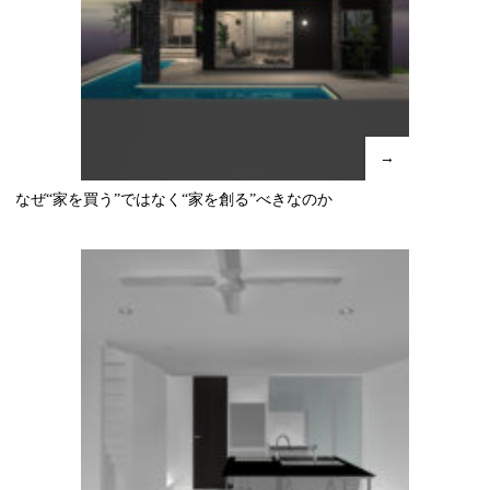
→
なぜ“家を買う”ではなく“家を創る”べきなのか