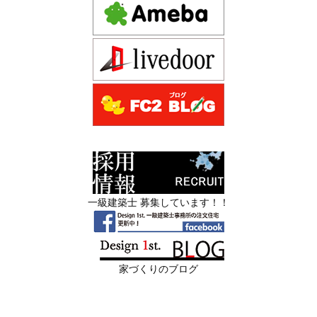
—
注文住宅モニター
2026年06月13
築20〜40年の京都・滋賀の家で“本当に直
先着1名！注文住宅モニター｜一級建築士事務所,工務店の
日
すべき場所”の見極め方― デザインファ
デザイン住宅を注文建築で！
ーストが伝える、後悔しない改修の優先
デザインファーストYouTubeチャンネル
マンションリフォーム
順位 ―
スタッフを募集中|一級建築士・二級建築士・営
2026年06月11
リフォームとリノベーションの違い― 京
業・現場管理
日
都・滋賀で“後悔しない住まいづくり”を
実現するために ―
スタッフを募集中|一級建築士・二級建築士・営業・現場
管理・事務
2026年06月10
残１組様・京都・滋賀 注文住宅モニター
一級建築士 募集しています！！
日
募集中｜2026年 理想の住まいを特別価格
限定3組様・京都・滋賀 注文住宅モニター募集中・残１組
で叶える家づくり
様となっております。
2026年06月08
「部分リフォーム」と「フルリノベ」ど
家づくりのブログ
日
ちらが得かを判断する基準
2026年06月04
新築かリフォームか迷っている方へ｜デ