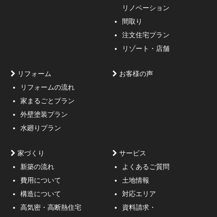
リノベーション
間取り
注文住宅プラン
リゾート・店舗
リフォーム
お客様の声
リフォームの流れ
高低差約6m、詳細不明の既存擁壁、変形した敷地内に約
家まるごとプラン
3mの傾斜がある家
外壁塗装プラン
水廻りプラン
家づくり
サービス
新築の流れ
よくあるご質問
費用について
土地情報
構造について
対応エリア
通行人が一瞬立ち止まる、車がスピードを落としてみる
高気密・高断熱住宅
資料請求・