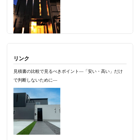
こそ知っておくべき“建築費が上がる理
由”―
2026年07月23
予算が限られていても“美しい家”はつく
日
れる 削るべき場所・残すべき場所をどう
見極めるか
2026年07月20
RC造と木造の本質的な違いと、木造で
施工例・京都市北区・ハイクラスの家1UP
リンク
日
RC風デザインを実現するための設計戦略
多数お問合せありがとうございました。2021～
見積書の比較で見るべきポイント―「安い・高い」だけ
2026年07月13
ガレージハウスを建てたい！愛車と暮ら
2025年度 京都・滋賀の注文住宅モニター募
で判断しないために―
集！
日
す理想の注文住宅｜京都・滋賀で建てる
デザイン住宅
お問合せ有難う御座いました。京都市北区I様,京都市中京
区K様,京都市右京区S様,滋賀県大津市T様,京都市中京区A
2026年07月11
京都・滋賀で注文住宅を建てるなら、建
様,京都市山科区E様,滋賀県大津市S様,滋賀県草津市D様,
日
築家とつくる唯一無二の注文住宅｜無料
京都市中京区M様,京都市北区M様,京都市上京区T様,京都
プラン、相談・3D設計で理想の家づくり
市中京区E様,滋賀県大津市T様,滋賀県大津市A様,京都市
2026年07月09
「自由設計」の本当の意味。どこまで自