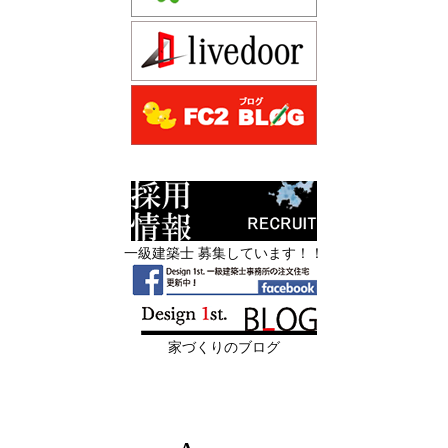
2026年06月16
3Dパース・ウォークスルー動画がある会
先着1名！注文住宅モニター｜一級建築士事務所,工務店の
日
社とない会社の差— “見える家づく
デザイン住宅を注文建築で！
り”と“見えない家づくり”の決定的な違い
デザインファーストYouTubeチャンネル
マンションリフォーム
—
スタッフを募集中|一級建築士・二級建築士・営
2026年06月13
築20〜40年の京都・滋賀の家で“本当に直
業・現場管理
日
すべき場所”の見極め方― デザインファ
ーストが伝える、後悔しない改修の優先
スタッフを募集中|一級建築士・二級建築士・営業・現場
順位 ―
管理・事務
一級建築士 募集しています！！
2026年06月11
リフォームとリノベーションの違い― 京
限定3組様・京都・滋賀 注文住宅モニター募集中・残１組
日
都・滋賀で“後悔しない住まいづくり”を
様となっております。
実現するために ―
家づくりのブログ
2026年06月10
残１組様・京都・滋賀 注文住宅モニター
日
募集中｜2026年 理想の住まいを特別価格
で叶える家づくり