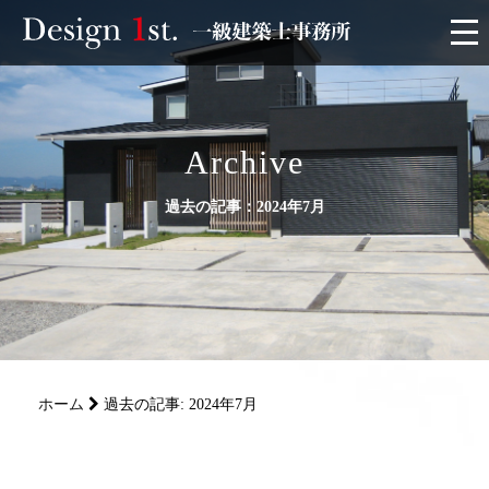
モニター
施工実績・施工事例
Archive
過去の記事：2024年7月
リフォーム
お客様の声
家づくり
ホーム
過去の記事: 2024年7月
サービス
会社概要