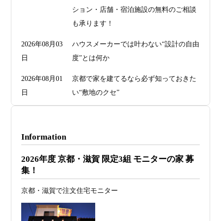
ション・店舗・宿泊施設の無料のご相談
も承ります！
2026年08月03
ハウスメーカーでは叶わない“設計の自由
日
度”とは何か
2026年08月01
京都で家を建てるなら必ず知っておきた
日
い“敷地のクセ”
2026年07月29
洗面・トイレデザインは“選び方”で空間
日
が決まる
Information
2026年07月26
予算オーバーを防ぐ方法 ― デザインフ
2026年度 京都・滋賀 限定3組 モニターの家 募
日
ァーススト一級建築士事務所が考える“設
集！
計の透明性” ―
京都・滋賀で注文住宅モニター
2026年07月24
旗竿地・狭小地は「土地代が安い＝お
日
得」ではない ―道路が狭い京都・滋賀で