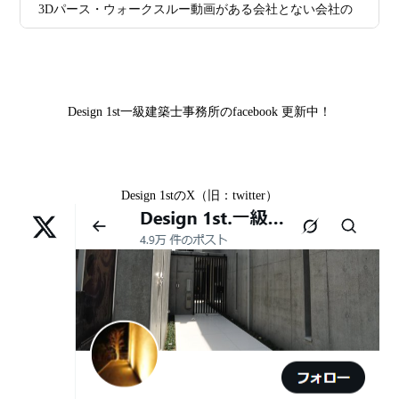
山科区Y様,京都市中京区I様,京都市山科区D様,滋賀県草津
3Dパース・ウォークスルー動画がある会社とない会社の
日
由なのか
市S様,京都市北区A様,京都府宇治市I様,京都市中京区N様,
差— “見える家づくり”と“見えない家づくり”の決定的な
滋賀県大津市M様,京都市右京区H様,京都市北区T様,京都
2026年07月07
【残り1組限定】Design1st.一級建築士事
違い —
市北区E様,京都市中京区A様,京都府向日市T様,京都市下
日
務所 モニター募集｜“建築家とつくる
京区H様,京都府宇治市M様,京都市中京区I様,京都府宇治市
家”を特別価格で体験できる最後のチャン
Design 1st一級建築士事務所のfacebook 更新中！
I様,京都市中京区N様,滋賀県湖南市K様,京都市中京区Y様,
ス
京都市北区M様,京都市中京区E様,京都市山科区A様,滋賀
2026年07月02
唯一無二の家づくりを、土地から考え
県大津市D様,京都市伏見区A様,滋賀県草津市S様,京都市
日
る。 建築士の無料相談会実施中！
Design 1stのX（旧：twitter）
中京区T様,京都市北区H様,京都市上京区S様,京都市北区T
様,京都市左京区F様,滋賀県大津市K様,京都市右京区T様,
2026年07月01
古い間取りを現代の暮らしに合わせる設
リフォームとリノベーションの違い― 京都・滋賀で“後悔
京都市南区S様,京都市北区O様
日
計術
しない住まいづくり”を実現するために ―
Withコロナ時代・どんな家を建てたらいいのか？
2026年06月29
京都・滋賀の“変形地”は誰に頼むべきか
日
（設計力の差が出るポイント）
ガレージハウスを建てたい！
2026年06月25
部分リフォームを繰り返すと高くつく理
デザイナーズ住宅のリビング・ダイニング
日
由｜デザインファーストが現場で見てき