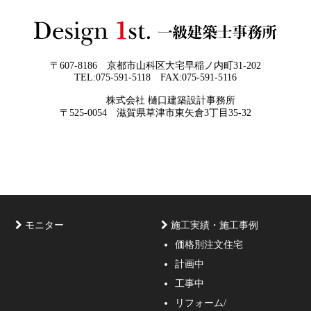
て頂ければと常に思っております。夢を
現実に近づけるお手伝いをさせて頂く事
が私たちの仕事なのです。
〒607-8186 京都市山科区大宅早稲ノ内町31-202
TEL:075-591-5118 FAX:075-591-5116
2026年05月29
他社プランを見たときに“必ず”チェック
株式会社 樋口建築設計事務所
日
すべき5つの視点
京都・滋賀で唯一無二の注文住宅・「本物よりリアル」
〒525-0054 滋賀県草津市東矢倉3丁目35-32
な3D設計
モニター
施工実績・施工事例
価格別注文住宅
計画中
家づくりのご相談・無料プラン受付中！家の設計、デザ
工事中
インをご提案する事の出来る一級建築士事務所・工務店
リフォーム/
の妥協しない家づくり！