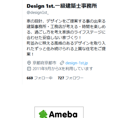
デザイナーズ住宅のリビング・ダイニング|京都市,京都の
た“本当の落とし穴”
注文住宅｜滋賀県の注文住宅｜名古屋市の注文住宅｜愛
2026年06月21
知らないと数100万円損する？新築・リ
建築費が高騰している今、「本当に家を建てられるのだ
知県の注文住宅｜東京都の注文住宅｜神奈川県の注文住
日
フォーム・リノベーションの本当の価格
ろうか」「予算内で理想の家は実現できるのか」と不安
宅｜千葉県の注文住宅｜埼玉県の注文住宅
差と後悔しない選び方！費用相場やメリ
を抱える方が増えています。
Design 1st.一級建築士事務所のsumika
ット・デメリット
京都市山科区の和風モダンな注文住宅 sumika
2026年06月19
見積書の比較で見るべきポイント―「安
日
い・高い」だけで判断しないために―
Instagram(インスタグラム)ＵＰ！
2026年06月18
建築費が高騰している今、「本当に家を
Design 1st.（デザインファースト） 一級建築士事務所の
日
建てられるのだろうか」「予算内で理想
Instagram(インスタグラム) design1st.kyoto
の家は実現できるのか」と不安を抱える
新築か、リフォームか。建築費高騰時代に後悔しない家
京都市中京区の年代不詳な京町屋を再生！
方が増えています。
づくりの選び方
デザインファースト一級建築事務所,工務店の注文住宅 モ
2026年06月17
坪単価で比較してはいけない理由— 数字
ダン住宅！京都市中京区の年代不詳な京町屋を再生！
日
では測れない「本当に良い家づくり」の
ために —
注文住宅モニター