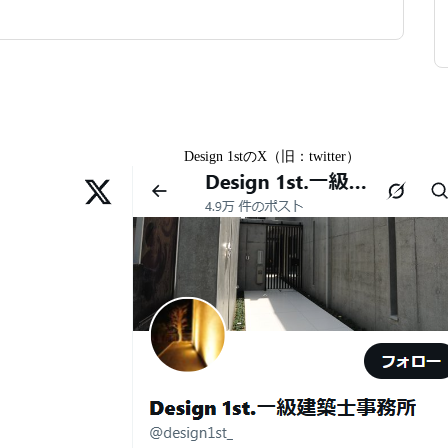
る。 建築士の無料相談会実施中！
る設計術
2025年度 京都・滋賀の注文住宅モニター募集！
きか（設計力の差が出るポイント）
Design 1stのX（旧：twitter）
K様,京都市右京区S様,滋賀県大津市T様,京都市中京区A様,
理由｜デザインファーストが現場で見てきた“本当の落とし
都市中京区M様,京都市北区M様,京都市上京区T様,京都市中京
様,京都市中京区I様,京都市山科区D様,滋賀県草津市S様,京都
津市M様,京都市右京区H様,京都市北区T様,京都市北区E様,京都
・リフォーム・リノベーションの本当の価格差と後悔しない選
宇治市M様,京都市中京区I様,京都府宇治市I様,京都市中京区N
ット
京都市中京区E様,京都市山科区A様,滋賀県大津市D様,京都市伏
「安い・高い」だけで判断しないために―
様,京都市上京区S様,京都市北区T様,京都市左京区F様,滋賀県
O様
家を建てられるのだろうか」「予算内で理想の家は実現できる
ます。
数字では測れない「本当に良い家づくり」のために —