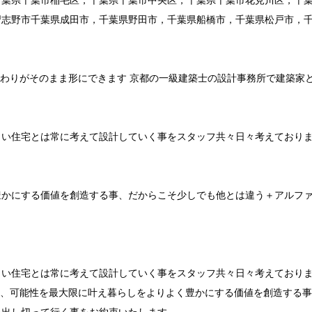
千葉県千葉市稲毛区，千葉県千葉市中央区，千葉県千葉市花見川区，千
習志野市千葉県成田市，千葉県野田市，千葉県船橋市，千葉県松戸市，
だわりがそのまま形にできます 京都の一級建築士の設計事務所で建築家
よい住宅とは常に考えて設計していく事をスタッフ共々日々考えており
豊かにする価値を創造する事、だからこそ少しでも他とは違う＋アルフ
い住宅とは常に考えて設計していく事をスタッフ共々日々考えておりま
希望、可能性を最大限に叶え暮らしをよりよく豊かにする価値を創造する