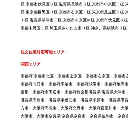
様 京都市伏見区Ｇ様 滋賀県長浜市Ｓ様 京都市中京区Ｔ様 
様 東京都目黒区Ｈ様 京都市右京区Ｉ様 東京都足立区Ｓ様 
Ｔ様 滋賀県草津市Ｆ様 京都市中京区Ｍ様 京都市伏見区Ｋ様
京都中野区Ｅ様 埼玉県さいたま市Ｈ様 神奈川県横浜市Ｄ様
注文住宅対応可能エリア
関西エリア
京都府/京都市北区・京都市上京区・京都市右京区・京都市
京都府向日市・京都府宇治市・京都府城陽市・京都府亀岡
世郡・京都府京田辺市・京都府相楽郡滋賀県/滋賀県大津市
滋賀県高島市・滋賀県東近江市・滋賀県米原市・滋賀県甲賀
方市・大阪府高槻市・大阪府交野市・大阪府寝屋川市・大
大阪市。大阪市奈良県/奈良県奈良市・奈良県生駒市・奈良