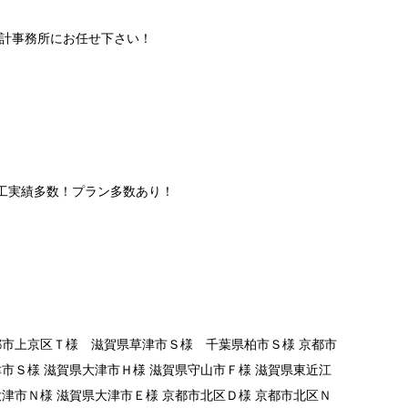
築設計事務所にお任せ下さい！
施工実績多数！プラン多数あり！
京都市上京区Ｔ様 滋賀県草津市Ｓ様 千葉県柏市Ｓ様 京都市
津市Ｓ様 滋賀県大津市Ｈ様 滋賀県守山市Ｆ様 滋賀県東近江
大津市Ｎ様 滋賀県大津市Ｅ様 京都市北区Ｄ様 京都市北区Ｎ