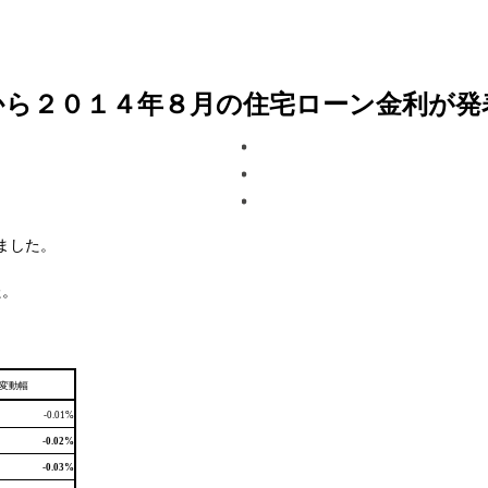
から２０１４年８月の住宅ローン金利が発
ました。
た。
変動幅
-0.01%
-0.02%
-0.03%