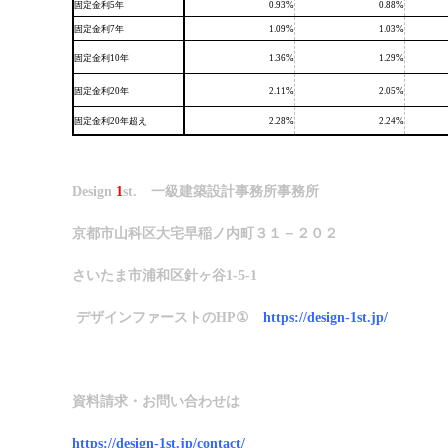
固定金利5年
0.93%
0.88%
固定金利7年
1.09%
1.03%
固定金利10年
1.36%
1.29%
固定金利20年
2.11%
2.05%
固定金利20年超え
2.28%
2.24%
Design
1
st.
一級建築設計事務所事務所
京都市山科区大宅早稲ノ内町３１－２０２
さいたま市浦和区針ヶ谷1-5-1
デザインファーストのHP①
https://design-1st.jp/
資料請求・お問い合わせは
https://design-1st.jp/contact/