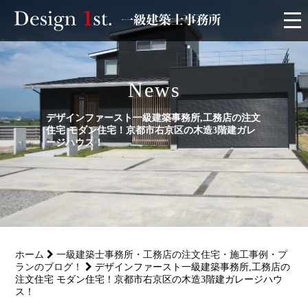
モニター
News
施工実績・施工事例
デザインファースト一級建築事務所,工務店の注文
住宅 モダン住宅！京都市右京区の木造3階建ガレ
リフォーム
ージハウス！
お客様の声
家づくり
ホーム
一級建築士事務所・工務店の注文住宅・施工事例・プ
サービス
ランのブログ！
デザインファースト一級建築事務所,工務店の
注文住宅 モダン住宅！京都市右京区の木造3階建ガレージハウ
ス！
会社概要