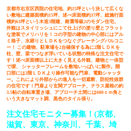
京都市右京区西院の住宅地、約25坪という決して広くな
い敷地に建築面積約15坪、述べ床面積約37坪、総施行面
積約63坪という木造3階建、耐震等級2のモダン住宅。
外観はスタイリッシュにこて仕上げの塗り壁とフラット
な塗装でメリハリを！コの字型の建物の中心部にはアル
ミ格子、水廻りとＬＤＫをつなぐグレーチングバルコニ
ー！ この建物、駐車場を2台確保する為に2階ＬＤＫを
柱、壁、梁でつなぎ浮いている状態の特殊な注文住宅で
す！述べ床面積以上に大きく見える外観、建物と一体型
で塀、 シャッターフレームを敷地いっぱいに製作。開
口部には2階ＬＤＫより操作可能な門扉、電動シャッタ
ー。これにより外部からの進入を一切遮断、防犯性抜群
の住宅です！門扉より玄関アプローチ、テラス屋根の約
3.5帖の自転車置き場、アプローチ土間には600ｃｍ角と
いう大きなマット調、黒色のタイル張り。
注文住宅モニター募集！(京都、
滋賀、東京、神奈川、千葉、埼