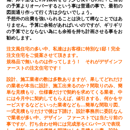
の予算よりオーバーするという事は普通の事で、最初の
図面通り作って行く方は少ないでしょう。
予想外の出費を強いられることは決して稀なことではあ
りません。予算に余裕があればいいのですが、ギリギリ
の予算でとならない為にも余裕を持ち計画させる事をお
勧めします。
注文風住宅の多い中、私達はお客様に特別な1邸！完全
注文住宅をご提案させて頂きます。
規格品で無いものは作ってしまう！ それがデザインフ
ァーストの注文住宅です！
設計、施工業者の数は多数ありますが、果してどれだけ
の業者が本当に設計、施工出来るのか？間取りのみ、簡
単な見積もり、仕様書だけで契約を求めてくる業者、中
には今月中に契約してもらえば、値引きする、何かをサ
ービスするなどといった業者なども…簡単な間取り図、
一式見積もりだけで後は下請け、設計事務所に委託なん
で業者が多い中、デザイン ファーストでは当たり前の
事ですが、打ち合わせ時には完成形をCGパースで表現