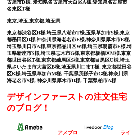
古屋市D様, 愛知県名古屋市天白区A様,愛知県名古屋市
名東区T様
東京,埼玉,東京都,埼玉県
東京都渋谷区H様,埼玉県八潮市T様,玉県草加市S様,東京
都墨田区D様,神奈川県海老名市E様,神奈川県厚木市E様,
埼玉県川口市A様,東京都品川区W様,埼玉県朝霞市E様,埼
玉県新座市S様,埼玉県志木市G様,東京都板橋区M様,東京
都世田谷区T様,東京都練馬区S様,東京都目黒区U様,埼玉
県さいたま市‎大宮区B様,埼玉県川口市T様, 東京都世田谷
区K様,埼玉県草加市M様, 千葉県我孫子市G様,神奈川県
海老名市S様, 神奈川県厚木市D様, 千葉県柏市A様
デザインファーストの注文住宅
のブログ！
アメブロ
ライ