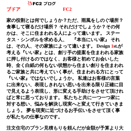
ブドア
FC2
家の役割とは何でしょうか？ただ、雨風をしのぐ場所？
食事して寝るだけ場所？ それだけでしょうか？その何
かは、そこに住まわれる人によって違います。 ステー
タス・シンボルを求める人、 『本当にいい家』 それ
は、その人、その家族によって違います。 Design
1
st.が
考える『いい家』とは、創リ手の提案を住まわれる家族
に押し付けるのではなく、お客様と初めてお会いした
時、全く白紙の何もない状態から住まい創りを住まわれ
るご家族と共に考えていく事が、住まわれる方にとって
『いい家』ではないでしょうか。 私達はお客様の言葉
に出来ない、表現しきれない思いを出来る限り正確に目
で見えるよう表現し、形に変える手助けをさせて頂けれ
ばと常に思っております。 私たちと共に一つ一つ家に
対する想い、悩みを解決し現実へと変えて行きていきま
しょう。 夢を現実に近づけるお手伝いをさせて頂く事
が私たちの仕事なのです。
注文住宅のプラン見積もりを頼んだが金額が予算より大