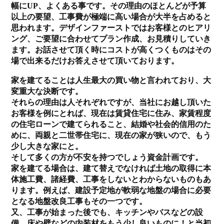
幅にUP、よくある事です。その理由のほとんどが予算
以上の要望、工事費が極端に高い場合が大半を占めると
思われます。デザインファーストではお客様とのヒアリ
ング、ご要望に合わせてプラン作成、お見積りしていき
ます。お話させて頂く時にコストが高くつくものはその
場で出来るだけお答えさせて頂いております。
家を建てることは人生最大の買い物と言われており、大
変重大な決断です。
それらの理由は人それぞれですが、当社にお越し頂いた
お客様を例にとれば、現在は賃貸住宅に住み、家賃程度
の住宅ローンで建てられること、結婚や社会的信用のた
めに、両親と二世帯住宅に、現在の家が狭いので、もう
少し大きな家にと。
そして多くの方が不安を持つでしょう資金計画です。
家を建てる場合は、建て替えでなければ土地の取得に本
体施工費、諸経費、工事をしないとわからないものもあ
ります。例えば、建設予定地が軟弱な地盤の場合に必要
となる地盤改良工事もその一つです。
又、工事が始まった後でも、キッチンやバスなどの設
備、床や壁などの内装材をもう少し良いものに！と当初