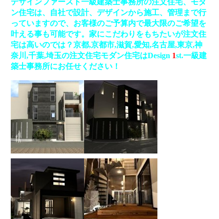
デザインファースト一級建築士事務所の注文住宅、モダ
ン住宅は、自社で設計、デザインから施工、管理まで行
っていますので、お客様のご予算内で最大限のご希望を
叶える事も可能です。家にこだわりをもちたいが注文住
宅は高いのでは？
京都,京都市,滋賀,愛知,名古屋,東京,神
奈川,千葉,埼玉の注文住宅モダン住宅はDesign
1
st.一級建
築士事務所にお任せください！